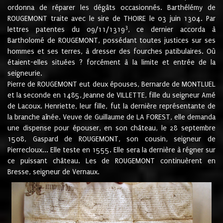
ordonna de réparer les dégâts occasionnés. Barthélémy de
ROUGEMONT traite avec le sire de THOIRE le 03 juin 1304. Par
3
lettres patentes du 09/11/1319
, ce dernier accorda à
Bartholomé de ROUGEMONT, possédant toutes justices sur ses
hommes et ses terres, à dresser des fourches patibulaires. Où
étaient-elles situées ? forcément à la limite et entrée de la
seigneurie.
Pierre de ROUGEMONT eut deux épouses, Bernarde de MONTLUEL
et la seconde en 1485, Jeanne de VILLETTE, fille du seigneur Amé
de Lacoux. Henriette, leur fille, fut la dernière représentante de
la branche aînée. Veuve de Guillaume de LA FOREST, elle demanda
une dispense pour épouser, en son château, le 28 septembre
1508, Gaspard de ROUGEMONT, son cousin, seigneur de
Pierrecloux... Elle teste en 1555. Elle sera la dernière à régner sur
ce puissant château. Les de ROUGEMONT continuèrent en
Bresse, seigneur de Vernaux.