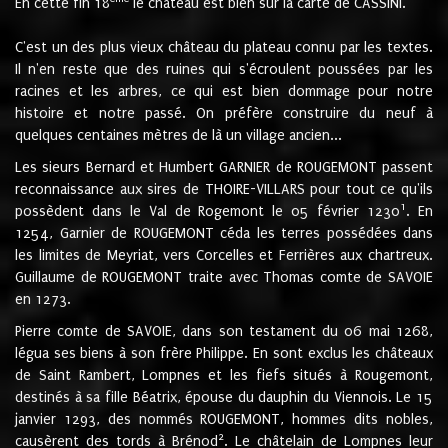
En cette fin 18
le château est bien sur la carte de CASSINI.
C'est un des plus vieux château du plateau connu par les textes.
Il n'en reste que des ruines qui s'écroulent poussées par les
racines et les arbres, ce qui est bien dommage pour notre
histoire et notre passé. On préfère construire du neuf à
quelques centaines mètres de là un village ancien...
Les sieurs Bernard et Humbert GARNIER de ROUGEMONT passent
reconnaissance aux sires de THOIRE-VILLARS pour tout ce qu'ils
1
possèdent dans le Val de Rogemont le 05 février 1230
. En
1254, Garnier de ROUGEMONT céda les terres possédées dans
les limites de Meyriat, vers Corcelles et Ferrières aux chartreux.
Guillaume de ROUGEMONT traite avec Thomas comte de SAVOIE
en 1273.
Pierre comte de SAVOIE, dans son testament du 06 mai 1268,
légua ses biens à son frère Philippe. En sont exclus les châteaux
de Saint Rambert, Lompnes et les fiefs situés à Rougemont,
destinés à sa fille Béatrix, épouse du dauphin du Viennois. Le 15
janvier 1293, des nommés ROUGEMONT, hommes dits nobles,
2
causèrent des tords à Brénod
. Le châtelain de Lompnes leur