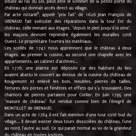
située au ras du sol, peut être le sommet de la petite porte du
château qui donnait accès direct au village.
6
Par acte notarié
, appelé "prix fait" de 1626 Jean François de
GRENAUD fait exécuter des réparations dans la tour Est du
château, celle menant aux étages, "
depuis le pied jusqu'à la sime
".
les maçons devront reprendre également les murailles coté
Ouest. Le propriétaire fournira les matériaux.
Les scellés de 1741 nous apprennent que le château à deux
étages, au premier la cuisine, au second une chapelle avec les
appartements, un cabinet d'archives...
En 1776, une plainte est déposée car des habitant du lieu
avaient abattu le couvert au dessus de la cuisine du château de
Rougemont et enlevé les bois, meubles, pierres de tailles,
ferrures des portes et fenêtres et effets qui s’y trouvaient. Des
charriots de pierres partaient pour Corlier. En juin 1795 une
"masure de château" fut vendue comme bien de l'émigré de
MONTILLET de GRENAUD.
Dans un acte de 1784 il est fait mention d'une tour coté Sud du
village... Il devait exister deux tours dissociées du château, l'une
au nord, l'autre au sud. Ce qui parait normal au vu de la grandeur
du château en toutes justices.