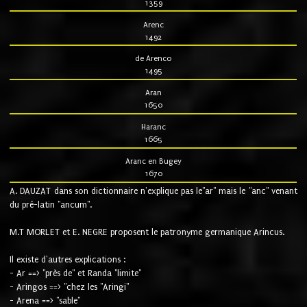
1359
Arenc
1492
de Arenco
1495
Aran
1650
Haranc
1665
Aranc en Bugey
1670
A. DAUZAT dans son dictionnaire n'explique pas le"ar" mais le "anc" venant
du pré-latin "ancum".
M.T MORLET et E. NEGRE proposent le patronyme germanique Arincus.
Il existe d'autres explications :
- Ar ==> "près de" et Randa "limite"
- Aringos ==> "chez les "Aringi"
- Arena ==> "sable"