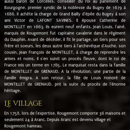
aussi baron de Corcelles, conseiller du roi au parlement de
Bourgogne, premier syndic de la noblesse du Bugey de 1679 à
1686. Il achète la charge de Grand Bailly d'épée du Bugey à son
ami Victor de LAFONT SAVINES. Il épouse Catherine de
MONTILLET en 1663. Ils eurent neuf enfants. Jean Louis, l'ainé,
marquis de Rougemont fut capitaine cavalerie dans le régiment
du Dauphin. Avant de décéder, il fit le partage, un tiers pour ses
frère et soeurs, les deux autre tiers à l'archevêque d'Auche, son
cousin, Jean François de MONTILLET, à charge de reprendre les
armes et noms. Il s'en suivit un procès fleuve, dont le roi de
France mis un terme en 1785. Le marquisat resta dans la famille
de MONTILLET de GRENAUD. A la révolution, une partie de la
famille émigra. A son retour, la fille de Louis Honoré de
MONTILLET de GRENAUD, prit la suite du procès de l'énorme
héritage.
Le village
En 1758, lors de l'expertise, Rougemont comporte 36 maisons et
seulement 24 à Aranc. Depuis Aranc est devenu village et
Rougemont hameau.