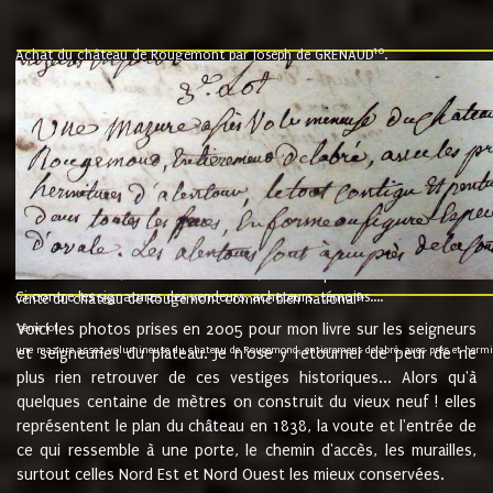
10
Achat du château de Rougemont par Joseph de GRENAUD
.
"l'an mil six cent soixante treze le ving neuvième jour du mois de novemb
nommé fut présent Messire Claude Guillaume de Moyriat chevalier baron de 
vend, purement simplement et irrevocablement a monseigneur monsieur Jose
et chavannes conseiller du roy au parlement de Bourgogne, present et accept
que le dit seigneur Baron de la Vellière a sur ses hommes, indivisables et fi
de la Velliere tout ainsi et comme le dit seigneur Baron et ses hauteurs e
présent......"
suivent les rentes, donation des terriers, etc... au prix de 880 livre louis d'or
Ci contre les signatures des vendeurs, acheteurs, témoins....
9.
vente du château de Rougemont comme bien national
Voici les photos prises en 2005 pour mon livre sur les seigneurs
"3ème lot
une mazure assez volumineuse du chateau de Rougemond, entierement delabré, avec près et hermitur
et seigneuries du plateau. Je n'ose y retourner de peur de ne
plus rien retrouver de ces vestiges historiques... Alors qu'à
quelques centaine de mètres on construit du vieux neuf ! elles
représentent le plan du château en 1838, la voute et l'entrée de
ce qui ressemble à une porte, le chemin d'accès, les murailles,
surtout celles Nord Est et Nord Ouest les mieux conservées.