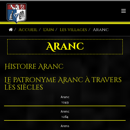
Accueil
L'Ain
Les villages
Aranc
Aranc
Histoire Aranc
Le patronyme Aranc à travers
les siècles
Aranc
1249
Arenc
1284
Arens