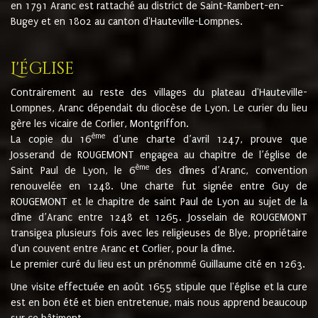
en 1791 Aranc est rattaché au district de Saint-Rambert-en-
Bugey et en 1802 au canton d'Hauteville-Lompnes.
L'église
Contrairement au reste des villages du plateau d'Hauteville-
Lompnes, Aranc dépendait du diocèse de Lyon. Le curier du lieu
gère les vicaire de Corlier, Montgriffon.
ème
La copie du 16
d’une charte d’avril 1247, prouve que
Josserand de ROUGEMONT engagea au chapitre de l’église de
ème
Saint Paul de Lyon, le 6
des dîmes d’Aranc, convention
renouvelée en 1248. Une charte fut signée entre Guy de
ROUGEMONT et le chapitre de saint Paul de Lyon au sujet de la
dîme d’Aranc entre 1248 et 1265. Josselain de ROUGEMONT
transigea plusieurs fois avec les religieuses de Blye, propriétaire
d'un couvent entre Aranc et Corlier, pour la dîme.
Le premier curé du lieu est un prénommé Guillaume cité en 1263.
Une visite effectuée en août 1655 stipule que l'église et la cure
est en bon été et bien entretenue, mais nous apprend beaucoup