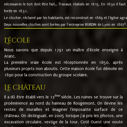
nécessaires le toit doit être fait... Travaux réalisés en 1815. En 1830 il faut
livrée en 1831.
Le clocher, réclamé par les habitants, est reconstruit en 1869 et l'église agr
8
Deux nouvelles cloches sont livrées par l'entreprise BURDIN de Lyon en 1867
.
L'école
Nous savons que depuis 1791 un maître d'école enseigne à
Aranc.
La première vraie école est réceptionnée en 1850, après
plusieurs projets non aboutis. Cette maison école fut démolie en
1890 pour la construction du groupe scolaire.
Le château
ème
Il a dû être établi vers le 12
siècle. Les ruines se trouve sur la
proéminence au nord du hameau de Rougemont. On devine les
restes de murailles et imaginer l'imposante surface de ce
château. On distinguait, en 2005 lorsque j'ai pris les photos, une
excavation circulaire, vestige de la tour. Coté Ouest une voute