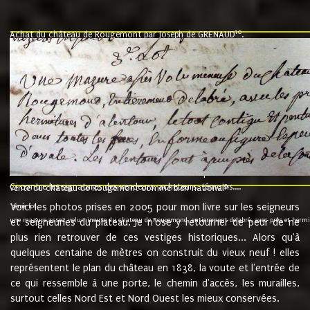
10
Achat du château de Rougemont par Joseph de GRENAUD
.
"l'an mil six cent soixante treze le ving neuvième jour du mois de novemb
nommé fut présent Messire Claude Guillaume de Moyriat chevalier baron de 
vend, purement simplement et irrevocablement a monseigneur monsieur Jose
et chavannes conseiller du roy au parlement de Bourgogne, present et accept
que le dit seigneur Baron de la Vellière a sur ses hommes, indivisables et fi
de la Velliere tout ainsi et comme le dit seigneur Baron et ses hauteurs e
présent......"
suivent les rentes, donation des terriers, etc... au prix de 880 livre louis d'or
Ci contre les signatures des vendeurs, acheteurs, témoins....
9.
vente du château de Rougemont comme bien national
Voici les photos prises en 2005 pour mon livre sur les seigneurs
"3ème lot
une mazure assez volumineuse du chateau de Rougemond, entierement delabré, avec près et hermitur
et seigneuries du plateau. Je n'ose y retourner de peur de ne
plus rien retrouver de ces vestiges historiques... Alors qu'à
quelques centaine de mètres on construit du vieux neuf ! elles
représentent le plan du château en 1838, la voute et l'entrée de
ce qui ressemble à une porte, le chemin d'accès, les murailles,
surtout celles Nord Est et Nord Ouest les mieux conservées.