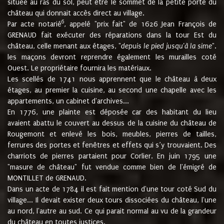
située au ras du sol, peut être le sommet de la petite porte du
château qui donnait accès direct au village.
6
Par acte notarié
, appelé "prix fait" de 1626 Jean François de
GRENAUD fait exécuter des réparations dans la tour Est du
château, celle menant aux étages, "
depuis le pied jusqu'à la sime
".
les maçons devront reprendre également les murailles coté
Ouest. Le propriétaire fournira les matériaux.
Les scellés de 1741 nous apprennent que le château à deux
étages, au premier la cuisine, au second une chapelle avec les
appartements, un cabinet d'archives...
En 1776, une plainte est déposée car des habitant du lieu
avaient abattu le couvert au dessus de la cuisine du château de
Rougemont et enlevé les bois, meubles, pierres de tailles,
ferrures des portes et fenêtres et effets qui s’y trouvaient. Des
charriots de pierres partaient pour Corlier. En juin 1795 une
"masure de château" fut vendue comme bien de l'émigré de
MONTILLET de GRENAUD.
Dans un acte de 1784 il est fait mention d'une tour coté Sud du
village... Il devait exister deux tours dissociées du château, l'une
au nord, l'autre au sud. Ce qui parait normal au vu de la grandeur
du château en toutes justices.