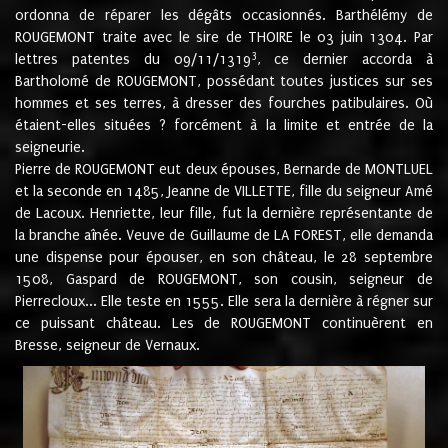
ordonna de réparer les dégâts occasionnés. Barthélémy de
ROUGEMONT traite avec le sire de THOIRE le 03 juin 1304. Par
3
lettres patentes du 09/11/1319
, ce dernier accorda à
Bartholomé de ROUGEMONT, possédant toutes justices sur ses
hommes et ses terres, à dresser des fourches patibulaires. Où
étaient-elles situées ? forcément à la limite et entrée de la
seigneurie.
Pierre de ROUGEMONT eut deux épouses, Bernarde de MONTLUEL
et la seconde en 1485, Jeanne de VILLETTE, fille du seigneur Amé
de Lacoux. Henriette, leur fille, fut la dernière représentante de
la branche aînée. Veuve de Guillaume de LA FOREST, elle demanda
une dispense pour épouser, en son château, le 28 septembre
1508, Gaspard de ROUGEMONT, son cousin, seigneur de
Pierrecloux... Elle teste en 1555. Elle sera la dernière à régner sur
ce puissant château. Les de ROUGEMONT continuèrent en
Bresse, seigneur de Vernaux.