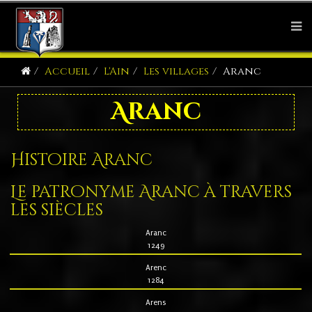
Accueil
L'Ain
Les villages
Aranc
Aranc
Histoire Aranc
Le patronyme Aranc à travers
les siècles
Aranc
1249
Arenc
1284
Arens