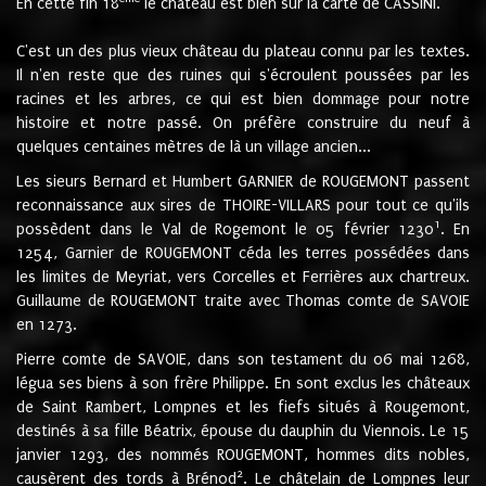
En cette fin 18
le château est bien sur la carte de CASSINI.
C'est un des plus vieux château du plateau connu par les textes.
Il n'en reste que des ruines qui s'écroulent poussées par les
racines et les arbres, ce qui est bien dommage pour notre
histoire et notre passé. On préfère construire du neuf à
quelques centaines mètres de là un village ancien...
Les sieurs Bernard et Humbert GARNIER de ROUGEMONT passent
reconnaissance aux sires de THOIRE-VILLARS pour tout ce qu'ils
1
possèdent dans le Val de Rogemont le 05 février 1230
. En
1254, Garnier de ROUGEMONT céda les terres possédées dans
les limites de Meyriat, vers Corcelles et Ferrières aux chartreux.
Guillaume de ROUGEMONT traite avec Thomas comte de SAVOIE
en 1273.
Pierre comte de SAVOIE, dans son testament du 06 mai 1268,
légua ses biens à son frère Philippe. En sont exclus les châteaux
de Saint Rambert, Lompnes et les fiefs situés à Rougemont,
destinés à sa fille Béatrix, épouse du dauphin du Viennois. Le 15
janvier 1293, des nommés ROUGEMONT, hommes dits nobles,
2
causèrent des tords à Brénod
. Le châtelain de Lompnes leur