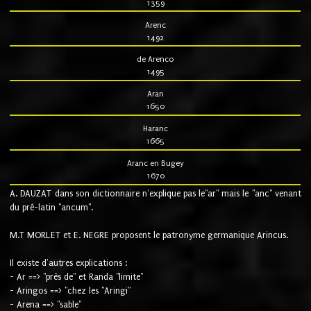
1359
Arenc
1492
de Arenco
1495
Aran
1650
Haranc
1665
Aranc en Bugey
1670
A. DAUZAT dans son dictionnaire n'explique pas le"ar" mais le "anc" venant
du pré-latin "ancum".
M.T MORLET et E. NEGRE proposent le patronyme germanique Arincus.
Il existe d'autres explications :
- Ar ==> "près de" et Randa "limite"
- Aringos ==> "chez les "Aringi"
- Arena ==> "sable"