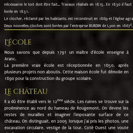
nécessaires le toit doit être fait... Travaux réalisés en 1815. En 1830 il faut
livrée en 1831.
Le clocher, réclamé par les habitants, est reconstruit en 1869 et l'église agr
8
Deux nouvelles cloches sont livrées par l'entreprise BURDIN de Lyon en 1867
.
L'école
Nous savons que depuis 1791 un maître d'école enseigne à
Aranc.
La première vraie école est réceptionnée en 1850, après
plusieurs projets non aboutis. Cette maison école fut démolie en
1890 pour la construction du groupe scolaire.
Le château
ème
Il a dû être établi vers le 12
siècle. Les ruines se trouve sur la
proéminence au nord du hameau de Rougemont. On devine les
restes de murailles et imaginer l'imposante surface de ce
château. On distinguait, en 2005 lorsque j'ai pris les photos, une
excavation circulaire, vestige de la tour. Coté Ouest une voute