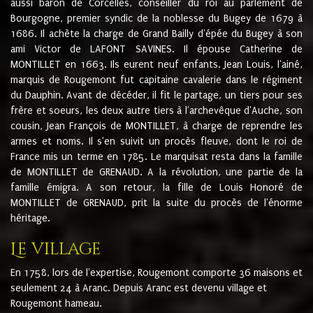
aussi baron de Corcelles, conseiller du roi au parlement de
Bourgogne, premier syndic de la noblesse du Bugey de 1679 à
1686. Il achète la charge de Grand Bailly d'épée du Bugey à son
ami Victor de LAFONT SAVINES. Il épouse Catherine de
MONTILLET en 1663. Ils eurent neuf enfants. Jean Louis, l'ainé,
marquis de Rougemont fut capitaine cavalerie dans le régiment
du Dauphin. Avant de décéder, il fit le partage, un tiers pour ses
frère et soeurs, les deux autre tiers à l'archevêque d'Auche, son
cousin, Jean François de MONTILLET, à charge de reprendre les
armes et noms. Il s'en suivit un procès fleuve, dont le roi de
France mis un terme en 1785. Le marquisat resta dans la famille
de MONTILLET de GRENAUD. A la révolution, une partie de la
famille émigra. A son retour, la fille de Louis Honoré de
MONTILLET de GRENAUD, prit la suite du procès de l'énorme
héritage.
Le village
En 1758, lors de l'expertise, Rougemont comporte 36 maisons et
seulement 24 à Aranc. Depuis Aranc est devenu village et
Rougemont hameau.