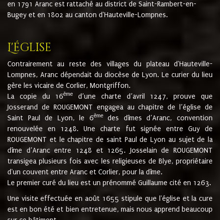
en 1791 Aranc est rattaché au district de Saint-Rambert-en-
Bugey et en 1802 au canton d'Hauteville-Lompnes.
L'église
Contrairement au reste des villages du plateau d'Hauteville-
Lompnes, Aranc dépendait du diocèse de Lyon. Le curier du lieu
gère les vicaire de Corlier, Montgriffon.
ème
La copie du 16
d’une charte d’avril 1247, prouve que
Josserand de ROUGEMONT engagea au chapitre de l’église de
ème
Saint Paul de Lyon, le 6
des dîmes d’Aranc, convention
renouvelée en 1248. Une charte fut signée entre Guy de
ROUGEMONT et le chapitre de saint Paul de Lyon au sujet de la
dîme d’Aranc entre 1248 et 1265. Josselain de ROUGEMONT
transigea plusieurs fois avec les religieuses de Blye, propriétaire
d'un couvent entre Aranc et Corlier, pour la dîme.
Le premier curé du lieu est un prénommé Guillaume cité en 1263.
Une visite effectuée en août 1655 stipule que l'église et la cure
est en bon été et bien entretenue, mais nous apprend beaucoup