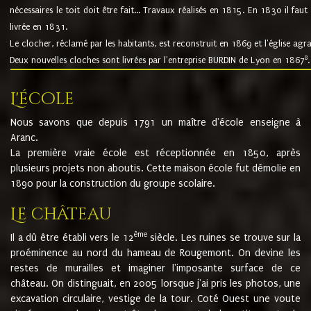
nécessaires le toit doit être fait... Travaux réalisés en 1815. En 1830 il faut
livrée en 1831.
Le clocher, réclamé par les habitants, est reconstruit en 1869 et l'église agr
8
Deux nouvelles cloches sont livrées par l'entreprise BURDIN de Lyon en 1867
.
L'école
Nous savons que depuis 1791 un maître d'école enseigne à
Aranc.
La première vraie école est réceptionnée en 1850, après
plusieurs projets non aboutis. Cette maison école fut démolie en
1890 pour la construction du groupe scolaire.
Le château
ème
Il a dû être établi vers le 12
siècle. Les ruines se trouve sur la
proéminence au nord du hameau de Rougemont. On devine les
restes de murailles et imaginer l'imposante surface de ce
château. On distinguait, en 2005 lorsque j'ai pris les photos, une
excavation circulaire, vestige de la tour. Coté Ouest une voute