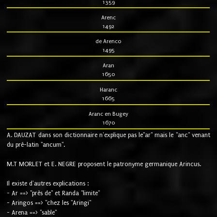
1359
Arenc
1492
de Arenco
1495
Aran
1650
Haranc
1665
Aranc en Bugey
1670
A. DAUZAT dans son dictionnaire n'explique pas le"ar" mais le "anc" venant
du pré-latin "ancum".
M.T MORLET et E. NEGRE proposent le patronyme germanique Arincus.
Il existe d'autres explications :
- Ar ==> "près de" et Randa "limite"
- Aringos ==> "chez les "Aringi"
- Arena ==> "sable"