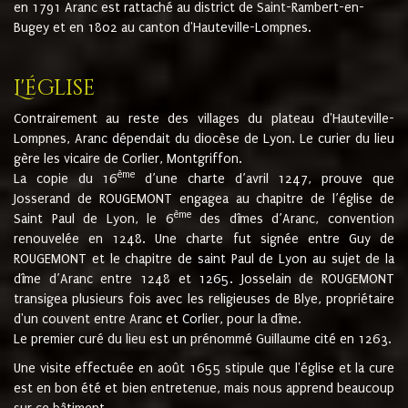
en 1791 Aranc est rattaché au district de Saint-Rambert-en-
Bugey et en 1802 au canton d'Hauteville-Lompnes.
L'église
Contrairement au reste des villages du plateau d'Hauteville-
Lompnes, Aranc dépendait du diocèse de Lyon. Le curier du lieu
gère les vicaire de Corlier, Montgriffon.
ème
La copie du 16
d’une charte d’avril 1247, prouve que
Josserand de ROUGEMONT engagea au chapitre de l’église de
ème
Saint Paul de Lyon, le 6
des dîmes d’Aranc, convention
renouvelée en 1248. Une charte fut signée entre Guy de
ROUGEMONT et le chapitre de saint Paul de Lyon au sujet de la
dîme d’Aranc entre 1248 et 1265. Josselain de ROUGEMONT
transigea plusieurs fois avec les religieuses de Blye, propriétaire
d'un couvent entre Aranc et Corlier, pour la dîme.
Le premier curé du lieu est un prénommé Guillaume cité en 1263.
Une visite effectuée en août 1655 stipule que l'église et la cure
est en bon été et bien entretenue, mais nous apprend beaucoup