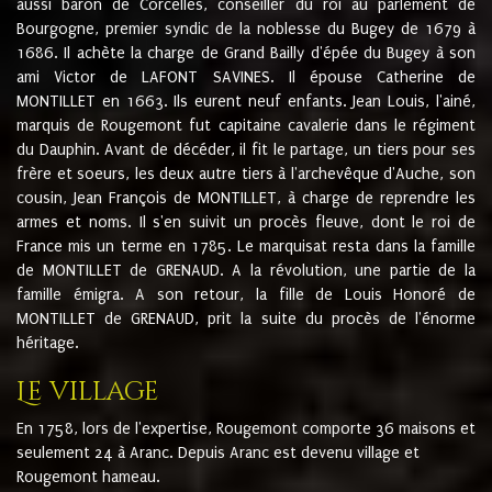
aussi baron de Corcelles, conseiller du roi au parlement de
Bourgogne, premier syndic de la noblesse du Bugey de 1679 à
1686. Il achète la charge de Grand Bailly d'épée du Bugey à son
ami Victor de LAFONT SAVINES. Il épouse Catherine de
MONTILLET en 1663. Ils eurent neuf enfants. Jean Louis, l'ainé,
marquis de Rougemont fut capitaine cavalerie dans le régiment
du Dauphin. Avant de décéder, il fit le partage, un tiers pour ses
frère et soeurs, les deux autre tiers à l'archevêque d'Auche, son
cousin, Jean François de MONTILLET, à charge de reprendre les
armes et noms. Il s'en suivit un procès fleuve, dont le roi de
France mis un terme en 1785. Le marquisat resta dans la famille
de MONTILLET de GRENAUD. A la révolution, une partie de la
famille émigra. A son retour, la fille de Louis Honoré de
MONTILLET de GRENAUD, prit la suite du procès de l'énorme
héritage.
Le village
En 1758, lors de l'expertise, Rougemont comporte 36 maisons et
seulement 24 à Aranc. Depuis Aranc est devenu village et
Rougemont hameau.