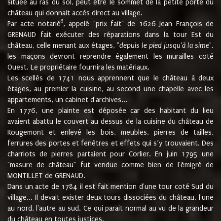
située au ras du sol, peut être le sommet de la petite porte du
château qui donnait accès direct au village.
6
Par acte notarié
, appelé "prix fait" de 1626 Jean François de
GRENAUD fait exécuter des réparations dans la tour Est du
château, celle menant aux étages, "
depuis le pied jusqu'à la sime
".
les maçons devront reprendre également les murailles coté
Ouest. Le propriétaire fournira les matériaux.
Les scellés de 1741 nous apprennent que le château à deux
étages, au premier la cuisine, au second une chapelle avec les
appartements, un cabinet d'archives...
En 1776, une plainte est déposée car des habitant du lieu
avaient abattu le couvert au dessus de la cuisine du château de
Rougemont et enlevé les bois, meubles, pierres de tailles,
ferrures des portes et fenêtres et effets qui s’y trouvaient. Des
charriots de pierres partaient pour Corlier. En juin 1795 une
"masure de château" fut vendue comme bien de l'émigré de
MONTILLET de GRENAUD.
Dans un acte de 1784 il est fait mention d'une tour coté Sud du
village... Il devait exister deux tours dissociées du château, l'une
au nord, l'autre au sud. Ce qui parait normal au vu de la grandeur
du château en toutes justices.