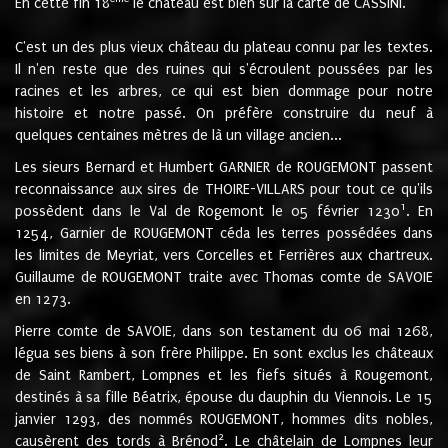
En cette fin 18
le château est bien sur la carte de CASSINI.
C'est un des plus vieux château du plateau connu par les textes.
Il n'en reste que des ruines qui s'écroulent poussées par les
racines et les arbres, ce qui est bien dommage pour notre
histoire et notre passé. On préfère construire du neuf à
quelques centaines mètres de là un village ancien...
Les sieurs Bernard et Humbert GARNIER de ROUGEMONT passent
reconnaissance aux sires de THOIRE-VILLARS pour tout ce qu'ils
1
possèdent dans le Val de Rogemont le 05 février 1230
. En
1254, Garnier de ROUGEMONT céda les terres possédées dans
les limites de Meyriat, vers Corcelles et Ferrières aux chartreux.
Guillaume de ROUGEMONT traite avec Thomas comte de SAVOIE
en 1273.
Pierre comte de SAVOIE, dans son testament du 06 mai 1268,
légua ses biens à son frère Philippe. En sont exclus les châteaux
de Saint Rambert, Lompnes et les fiefs situés à Rougemont,
destinés à sa fille Béatrix, épouse du dauphin du Viennois. Le 15
janvier 1293, des nommés ROUGEMONT, hommes dits nobles,
2
causèrent des tords à Brénod
. Le châtelain de Lompnes leur