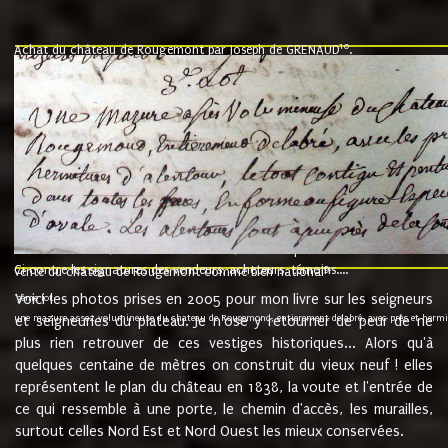
10
Achat du château de Rougemont par Joseph de GRENAUD
.
"l'an mil six cent soixante treze le ving neuvième jour du mois de novemb
nommé fut présent Messire Claude Guillaume de Moyriat chevalier baron de 
vend, purement simplement et irrevocablement a monseigneur monsieur Jose
et chavannes conseiller du roy au parlement de Bourgogne, present et accept
que le dit seigneur Baron de la Vellière a sur ses hommes, indivisables et fi
de la Velliere tout ainsi et comme le dit seigneur Baron et ses hauteurs e
présent......"
suivent les rentes, donation des terriers, etc... au prix de 880 livre louis d'or
Ci contre les signatures des vendeurs, acheteurs, témoins....
9.
vente du château de Rougemont comme bien national
Voici les photos prises en 2005 pour mon livre sur les seigneurs
"3ème lot
une mazure assez volumineuse du chateau de Rougemond, entierement delabré, avec près et hermitur
et seigneuries du plateau. Je n'ose y retourner de peur de ne
plus rien retrouver de ces vestiges historiques... Alors qu'à
quelques centaine de mètres on construit du vieux neuf ! elles
représentent le plan du château en 1838, la voute et l'entrée de
ce qui ressemble à une porte, le chemin d'accès, les murailles,
surtout celles Nord Est et Nord Ouest les mieux conservées.