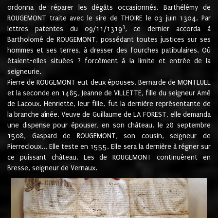
ordonna de réparer les dégâts occasionnés. Barthélémy de
ROUGEMONT traite avec le sire de THOIRE le 03 juin 1304. Par
3
lettres patentes du 09/11/1319
, ce dernier accorda à
Bartholomé de ROUGEMONT, possédant toutes justices sur ses
hommes et ses terres, à dresser des fourches patibulaires. Où
étaient-elles situées ? forcément à la limite et entrée de la
seigneurie.
Pierre de ROUGEMONT eut deux épouses, Bernarde de MONTLUEL
et la seconde en 1485, Jeanne de VILLETTE, fille du seigneur Amé
de Lacoux. Henriette, leur fille, fut la dernière représentante de
la branche aînée. Veuve de Guillaume de LA FOREST, elle demanda
une dispense pour épouser, en son château, le 28 septembre
1508, Gaspard de ROUGEMONT, son cousin, seigneur de
Pierrecloux... Elle teste en 1555. Elle sera la dernière à régner sur
ce puissant château. Les de ROUGEMONT continuèrent en
Bresse, seigneur de Vernaux.