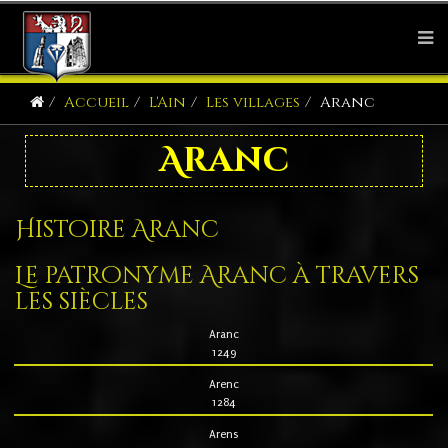
Accueil
L'Ain
Les villages
Aranc
Aranc
Histoire Aranc
Le patronyme Aranc à travers
les siècles
Aranc
1249
Arenc
1284
Arens