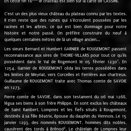
En cette fin 18
le château est bien sur la carte de CASSINI.
C'est un des plus vieux château du plateau connu par les textes.
Il n'en reste que des ruines qui s'écroulent poussées par les
racines et les arbres, ce qui est bien dommage pour notre
histoire et notre passé. On préfère construire du neuf à
quelques centaines mètres de là un village ancien...
Les sieurs Bernard et Humbert GARNIER de ROUGEMONT passent
reconnaissance aux sires de THOIRE-VILLARS pour tout ce qu'ils
1
possèdent dans le Val de Rogemont le 05 février 1230
. En
1254, Garnier de ROUGEMONT céda les terres possédées dans
les limites de Meyriat, vers Corcelles et Ferrières aux chartreux.
Guillaume de ROUGEMONT traite avec Thomas comte de SAVOIE
en 1273.
Pierre comte de SAVOIE, dans son testament du 06 mai 1268,
légua ses biens à son frère Philippe. En sont exclus les châteaux
de Saint Rambert, Lompnes et les fiefs situés à Rougemont,
destinés à sa fille Béatrix, épouse du dauphin du Viennois. Le 15
janvier 1293, des nommés ROUGEMONT, hommes dits nobles,
2
causèrent des tords à Brénod
. Le châtelain de Lompnes leur