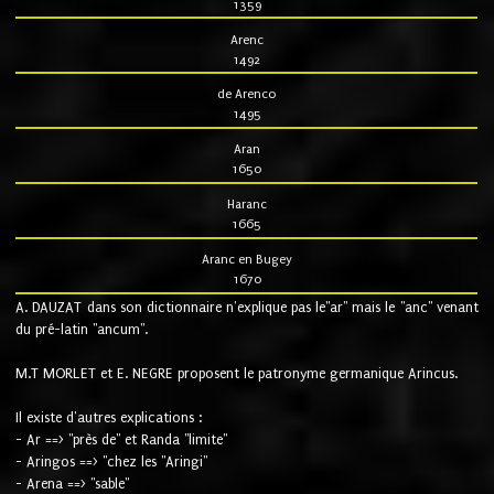
1359
Arenc
1492
de Arenco
1495
Aran
1650
Haranc
1665
Aranc en Bugey
1670
A. DAUZAT dans son dictionnaire n'explique pas le"ar" mais le "anc" venant
du pré-latin "ancum".
M.T MORLET et E. NEGRE proposent le patronyme germanique Arincus.
Il existe d'autres explications :
- Ar ==> "près de" et Randa "limite"
- Aringos ==> "chez les "Aringi"
- Arena ==> "sable"