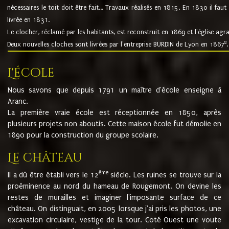
nécessaires le toit doit être fait... Travaux réalisés en 1815. En 1830 il faut
livrée en 1831.
Le clocher, réclamé par les habitants, est reconstruit en 1869 et l'église agr
8
Deux nouvelles cloches sont livrées par l'entreprise BURDIN de Lyon en 1867
.
L'école
Nous savons que depuis 1791 un maître d'école enseigne à
Aranc.
La première vraie école est réceptionnée en 1850, après
plusieurs projets non aboutis. Cette maison école fut démolie en
1890 pour la construction du groupe scolaire.
Le château
ème
Il a dû être établi vers le 12
siècle. Les ruines se trouve sur la
proéminence au nord du hameau de Rougemont. On devine les
restes de murailles et imaginer l'imposante surface de ce
château. On distinguait, en 2005 lorsque j'ai pris les photos, une
excavation circulaire, vestige de la tour. Coté Ouest une voute