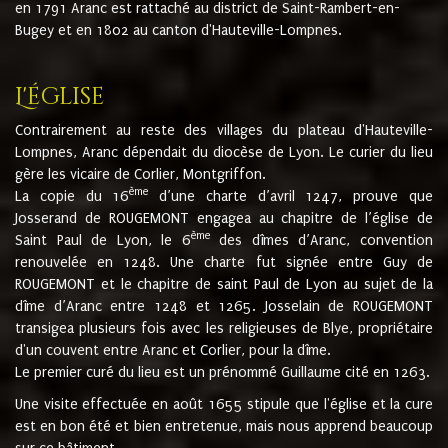
en 1791 Aranc est rattaché au district de Saint-Rambert-en-
Bugey et en 1802 au canton d'Hauteville-Lompnes.
L'église
Contrairement au reste des villages du plateau d'Hauteville-
Lompnes, Aranc dépendait du diocèse de Lyon. Le curier du lieu
gère les vicaire de Corlier, Montgriffon.
ème
La copie du 16
d’une charte d’avril 1247, prouve que
Josserand de ROUGEMONT engagea au chapitre de l’église de
ème
Saint Paul de Lyon, le 6
des dîmes d’Aranc, convention
renouvelée en 1248. Une charte fut signée entre Guy de
ROUGEMONT et le chapitre de saint Paul de Lyon au sujet de la
dîme d’Aranc entre 1248 et 1265. Josselain de ROUGEMONT
transigea plusieurs fois avec les religieuses de Blye, propriétaire
d'un couvent entre Aranc et Corlier, pour la dîme.
Le premier curé du lieu est un prénommé Guillaume cité en 1263.
Une visite effectuée en août 1655 stipule que l'église et la cure
est en bon été et bien entretenue, mais nous apprend beaucoup