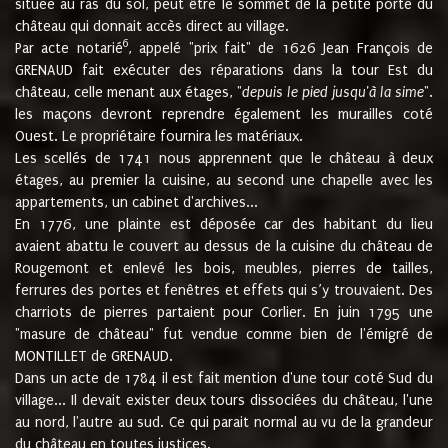
située au ras du sol, peut être le sommet de la petite porte du
château qui donnait accès direct au village.
6
Par acte notarié
, appelé "prix fait" de 1626 Jean François de
GRENAUD fait exécuter des réparations dans la tour Est du
château, celle menant aux étages, "
depuis le pied jusqu'à la sime
".
les maçons devront reprendre également les murailles coté
Ouest. Le propriétaire fournira les matériaux.
Les scellés de 1741 nous apprennent que le château à deux
étages, au premier la cuisine, au second une chapelle avec les
appartements, un cabinet d'archives...
En 1776, une plainte est déposée car des habitant du lieu
avaient abattu le couvert au dessus de la cuisine du château de
Rougemont et enlevé les bois, meubles, pierres de tailles,
ferrures des portes et fenêtres et effets qui s’y trouvaient. Des
charriots de pierres partaient pour Corlier. En juin 1795 une
"masure de château" fut vendue comme bien de l'émigré de
MONTILLET de GRENAUD.
Dans un acte de 1784 il est fait mention d'une tour coté Sud du
village... Il devait exister deux tours dissociées du château, l'une
au nord, l'autre au sud. Ce qui parait normal au vu de la grandeur
du château en toutes justices.