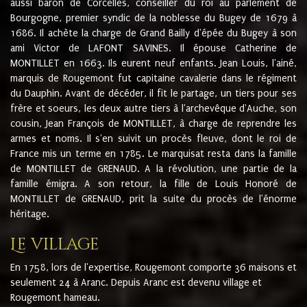
aussi baron de Corcelles, conseiller du roi au parlement de
Bourgogne, premier syndic de la noblesse du Bugey de 1679 à
1686. Il achète la charge de Grand Bailly d'épée du Bugey à son
ami Victor de LAFONT SAVINES. Il épouse Catherine de
MONTILLET en 1663. Ils eurent neuf enfants. Jean Louis, l'ainé,
marquis de Rougemont fut capitaine cavalerie dans le régiment
du Dauphin. Avant de décéder, il fit le partage, un tiers pour ses
frère et soeurs, les deux autre tiers à l'archevêque d'Auche, son
cousin, Jean François de MONTILLET, à charge de reprendre les
armes et noms. Il s'en suivit un procès fleuve, dont le roi de
France mis un terme en 1785. Le marquisat resta dans la famille
de MONTILLET de GRENAUD. A la révolution, une partie de la
famille émigra. A son retour, la fille de Louis Honoré de
MONTILLET de GRENAUD, prit la suite du procès de l'énorme
héritage.
Le village
En 1758, lors de l'expertise, Rougemont comporte 36 maisons et
seulement 24 à Aranc. Depuis Aranc est devenu village et
Rougemont hameau.