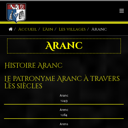
Accueil
L'Ain
Les villages
Aranc
Aranc
Histoire Aranc
Le patronyme Aranc à travers
les siècles
Aranc
1249
Arenc
1284
Arens