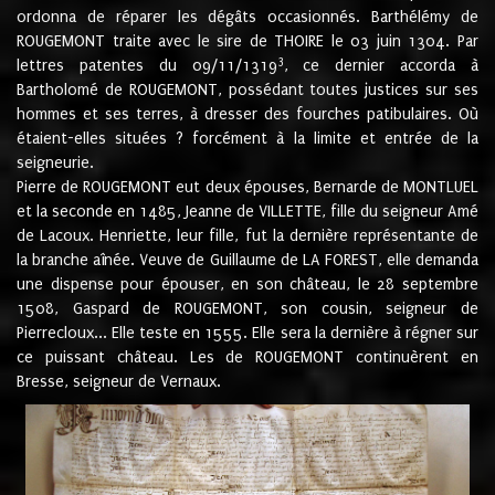
ordonna de réparer les dégâts occasionnés. Barthélémy de
ROUGEMONT traite avec le sire de THOIRE le 03 juin 1304. Par
3
lettres patentes du 09/11/1319
, ce dernier accorda à
Bartholomé de ROUGEMONT, possédant toutes justices sur ses
hommes et ses terres, à dresser des fourches patibulaires. Où
étaient-elles situées ? forcément à la limite et entrée de la
seigneurie.
Pierre de ROUGEMONT eut deux épouses, Bernarde de MONTLUEL
et la seconde en 1485, Jeanne de VILLETTE, fille du seigneur Amé
de Lacoux. Henriette, leur fille, fut la dernière représentante de
la branche aînée. Veuve de Guillaume de LA FOREST, elle demanda
une dispense pour épouser, en son château, le 28 septembre
1508, Gaspard de ROUGEMONT, son cousin, seigneur de
Pierrecloux... Elle teste en 1555. Elle sera la dernière à régner sur
ce puissant château. Les de ROUGEMONT continuèrent en
Bresse, seigneur de Vernaux.