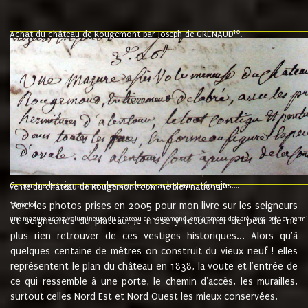
10
Achat du château de Rougemont par Joseph de GRENAUD
.
"l'an mil six cent soixante treze le ving neuvième jour du mois de novemb
nommé fut présent Messire Claude Guillaume de Moyriat chevalier baron de 
vend, purement simplement et irrevocablement a monseigneur monsieur Jose
et chavannes conseiller du roy au parlement de Bourgogne, present et accept
que le dit seigneur Baron de la Vellière a sur ses hommes, indivisables et fi
de la Velliere tout ainsi et comme le dit seigneur Baron et ses hauteurs e
présent......"
suivent les rentes, donation des terriers, etc... au prix de 880 livre louis d'or
Ci contre les signatures des vendeurs, acheteurs, témoins....
9.
vente du château de Rougemont comme bien national
Voici les photos prises en 2005 pour mon livre sur les seigneurs
"3ème lot
une mazure assez volumineuse du chateau de Rougemond, entierement delabré, avec près et hermitur
et seigneuries du plateau. Je n'ose y retourner de peur de ne
plus rien retrouver de ces vestiges historiques... Alors qu'à
quelques centaine de mètres on construit du vieux neuf ! elles
représentent le plan du château en 1838, la voute et l'entrée de
ce qui ressemble à une porte, le chemin d'accès, les murailles,
surtout celles Nord Est et Nord Ouest les mieux conservées.