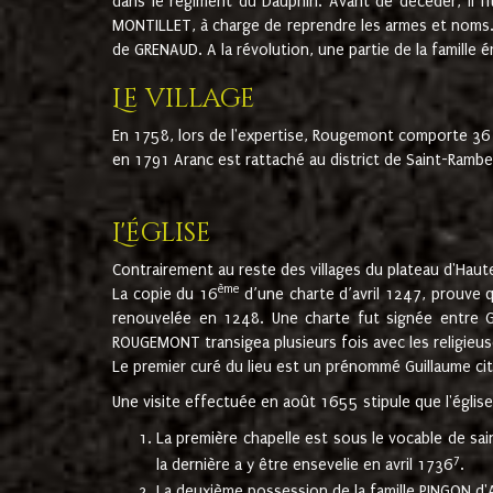
dans le régiment du Dauphin. Avant de décéder, il fi
MONTILLET, à charge de reprendre les armes et noms. I
de GRENAUD. A la révolution, une partie de la famille 
Le village
En 1758, lors de l'expertise, Rougemont comporte 36
en 1791 Aranc est rattaché au district de Saint-Ram
L'église
Contrairement au reste des villages du plateau d'Haute
ème
La copie du 16
d’une charte d’avril 1247, prouve 
renouvelée en 1248. Une charte fut signée entre G
ROUGEMONT transigea plusieurs fois avec les religieuse
Le premier curé du lieu est un prénommé Guillaume ci
Une visite effectuée en août 1655 stipule que l'églis
La première chapelle est sous le vocable de s
7
la dernière a y être ensevelie en avril 1736
.
La deuxième possession de la famille PINGON d'A