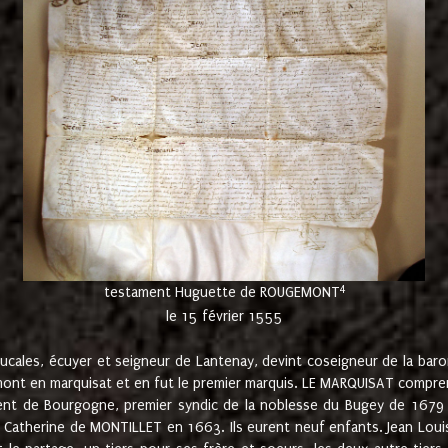
4
testament Huguette de ROUGEMONT
le 15 février 1555
cales, écuyer et seigneur de Lantenay, devint coseigneur de la bar
ont en marquisat et en fut le premier marquis. LE MARQUISAT comprenait
ement de Bourgogne, premier syndic de la noblesse du Bugey de 1679 à
Catherine de MONTILLET en 1663. Ils eurent neuf enfants. Jean Louis,