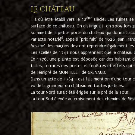
Le château
ème
Il a dû être établi vers le 12
siècle. Les ruines s
surface de ce château. On distinguait, en 2005 lorsque
sommet de la petite porte du château qui donnait accès
6
Par acte notarié
, appelé "prix fait" de 1626 Jean Fra
la sime
". les maçons devront reprendre également les m
Les scellés de 1741 nous apprennent que le château à 
En 1776, une plainte est déposée car des habitant d
tailles, ferrures des portes et fenêtres et effets qui
de l'émigré de MONTILLET de GRENAUD.
Dans un acte de 1784 il est fait mention d'une tour co
vu de la grandeur du château en toutes justices.
La tour Nord aurait été érigée sur le pré de la Tour.
La tour Sud élevée au croisement des chemins de Rés