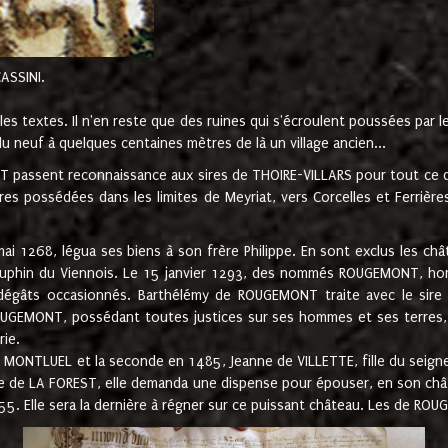
CASSINI.
es textes. Il n'en reste que des ruines qui s'écroulent poussées par 
u neuf à quelques centaines mètres de là un village ancien...
passent reconnaissance aux sires de THOIRE-VILLARS pour tout ce qu
es possédées dans les limites de Meyriat, vers Corcelles et Ferrièr
 1268, légua ses biens à son frère Philippe. En sont exclus les châ
dauphin du Viennois. Le 15 janvier 1293, des nommés ROUGEMONT, ho
dégâts occasionnés. Barthélémy de ROUGEMONT traite avec le sire 
UGEMONT, possédant toutes justices sur ses hommes et ses terres, à
rie.
NTLUEL et la seconde en 1485, Jeanne de VILLETTE, fille du seigneur 
ume de LA FOREST, elle demanda une dispense pour épouser, en son c
1555. Elle sera la dernière à régner sur ce puissant château. Les de 