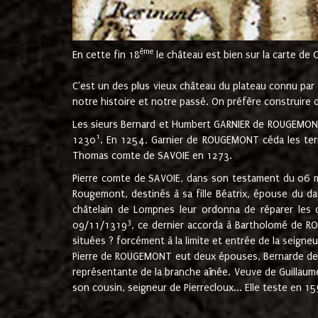
ème
En cette fin 18
le château est bien sur la carte de 
C'est un des plus vieux château du plateau connu par l
notre histoire et notre passé. On préfère construire d
Les sieurs Bernard et Humbert GARNIER de ROUGEMONT 
1
1230
. En 1254, Garnier de ROUGEMONT céda les terr
Thomas comte de SAVOIE en 1273.
Pierre comte de SAVOIE, dans son testament du 06 mai
Rougemont, destinés à sa fille Béatrix, épouse du 
châtelain de Lompnes leur ordonna de réparer les 
3
09/11/1319
, ce dernier accorda à Bartholomé de RO
situées ? forcément à la limite et entrée de la seigneu
Pierre de ROUGEMONT eut deux épouses, Bernarde de MO
représentante de la branche aînée. Veuve de Guilla
son cousin, seigneur de Pierrecloux... Elle teste en 