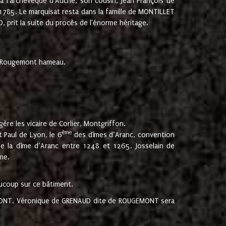
 à l'archevêque d'Auche, son cousin, Jean François de
 1785. Le marquisat resta dans la famille de MONTILLET
, prit la suite du procès de l'énorme héritage.
et Rougemont hameau.
ère les vicaire de Corlier, Montgriffon.
ème
 Paul de Lyon, le 6
des dîmes d’Aranc, convention
e la dîme d’Aranc entre 1248 et 1265. Josselain de
me.
aucoup sur ce bâtiment.
UGEMONT. Véronique de GRENAUD dite de ROUGEMONT sera