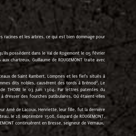
les racines et les arbres, ce qui est bien dommage pour
'ils possèdent dans le Val de Rogemont le 05 février
es aux chartreux. Guillaume de ROUGEMONT traite avec
teaux de Saint Rambert, Lompnes et les fiefs situés à
2
mmes dits nobles, causèrent des tords à Brénod
. Le
de THOIRE le 03 juin 1304. Par lettres patentes du
 dresser des fourches patibulaires. Où étaient-elles
Amé de Lacoux. Henriette, leur fille, fut la dernière
hâteau, le 28 septembre 1508, Gaspard de ROUGEMONT,
ROUGEMONT continuèrent en Bresse, seigneur de Vernaux.