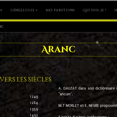
GÉNÉALOGIE
MES PARUTIONS
QUI SUIS-JE ?
H
nc
Aranc
ers les siècles
A. DAUZAT dans son dictionnaire n'
"ancum".
1249
1284
M.T MORLET et E. NEGRE proposent
1359
1492