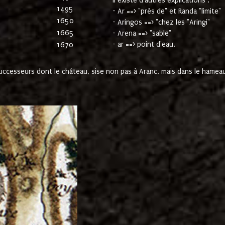
Il existe d'autres explications :
1495
- Ar ==> "près de" et Randa "limite"
1650
- Aringos ==> "chez les "Aringi"
1665
- Arena ==> "sable"
- ar ==> point d'eau.
1670
cesseurs dont le château, sise non pas à Aranc, mais dans le hameau 