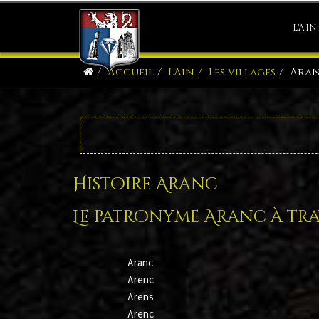
L'AIN
Accueil
L'Ain
Les villages
Ara
Histoire Aranc
Le patronyme Aranc à trav
Aranc
Arenc
Arens
Arenc