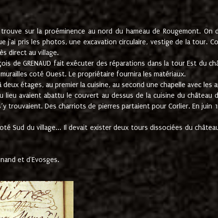
e trouve sur la proéminence au nord du hameau de Rougemont. On dev
 j'ai pris les photos, une excavation circulaire, vestige de la tour. 
 direct au village.
nçois de GRENAUD fait exécuter des réparations dans la tour Est du ch
urailles coté Ouest. Le propriétaire fournira les matériaux.
deux étages, au premier la cuisine, au second une chapelle avec les a
u lieu avaient abattu le couvert au dessus de la cuisine du château 
 s’y trouvaient. Des charriots de pierres partaient pour Corlier. En 
té Sud du village... Il devait exister deux tours dissociées du château,
inand et d'Evosges.