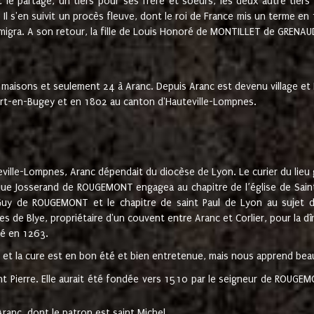
t le partage, un tiers pour ses frère et soeurs, les deux autre tiers
l s'en suivit un procès fleuve, dont le roi de France mis un terme en
émigra. A son retour, la fille de Louis Honoré de MONTILLET de GRENAUD
 maisons et seulement 24 à Aranc. Depuis Aranc est devenu village 
bert-en-Bugey et en 1802 au canton d'Hauteville-Lompnes.
ville-Lompnes, Aranc dépendait du diocèse de Lyon. Le curier du lieu g
que Josserand de ROUGEMONT engagea au chapitre de l’église de Saint
uy de ROUGEMONT et le chapitre de saint Paul de Lyon au sujet d
s de Blye, propriétaire d'un couvent entre Aranc et Corlier, pour la dî
té en 1263.
e et la cure est en bon été et bien entretenue, mais nous apprend be
aint Pierre. Elle aurait été fondée vers 1510 par le seigneur de RO
ranc, dont le patron est saint Michel.