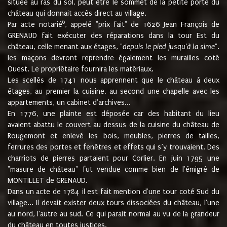
située au ras du sol, peut être le sommet de la petite porte du
château qui donnait accès direct au village.
6
Par acte notarié
, appelé "prix fait" de 1626 Jean François de
GRENAUD fait exécuter des réparations dans la tour Est du
château, celle menant aux étages, "
depuis le pied jusqu'à la sime
".
les maçons devront reprendre également les murailles coté
Ouest. Le propriétaire fournira les matériaux.
Les scellés de 1741 nous apprennent que le château à deux
étages, au premier la cuisine, au second une chapelle avec les
appartements, un cabinet d'archives...
En 1776, une plainte est déposée car des habitant du lieu
avaient abattu le couvert au dessus de la cuisine du château de
Rougemont et enlevé les bois, meubles, pierres de tailles,
ferrures des portes et fenêtres et effets qui s’y trouvaient. Des
charriots de pierres partaient pour Corlier. En juin 1795 une
"masure de château" fut vendue comme bien de l'émigré de
MONTILLET de GRENAUD.
Dans un acte de 1784 il est fait mention d'une tour coté Sud du
village... Il devait exister deux tours dissociées du château, l'une
au nord, l'autre au sud. Ce qui parait normal au vu de la grandeur
du château en toutes justices.