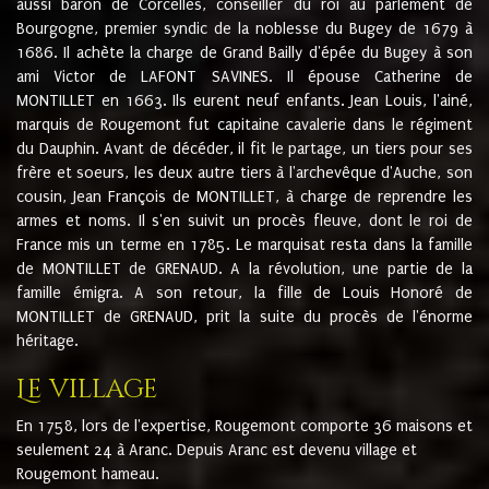
aussi baron de Corcelles, conseiller du roi au parlement de
Bourgogne, premier syndic de la noblesse du Bugey de 1679 à
1686. Il achète la charge de Grand Bailly d'épée du Bugey à son
ami Victor de LAFONT SAVINES. Il épouse Catherine de
MONTILLET en 1663. Ils eurent neuf enfants. Jean Louis, l'ainé,
marquis de Rougemont fut capitaine cavalerie dans le régiment
du Dauphin. Avant de décéder, il fit le partage, un tiers pour ses
frère et soeurs, les deux autre tiers à l'archevêque d'Auche, son
cousin, Jean François de MONTILLET, à charge de reprendre les
armes et noms. Il s'en suivit un procès fleuve, dont le roi de
France mis un terme en 1785. Le marquisat resta dans la famille
de MONTILLET de GRENAUD. A la révolution, une partie de la
famille émigra. A son retour, la fille de Louis Honoré de
MONTILLET de GRENAUD, prit la suite du procès de l'énorme
héritage.
Le village
En 1758, lors de l'expertise, Rougemont comporte 36 maisons et
seulement 24 à Aranc. Depuis Aranc est devenu village et
Rougemont hameau.