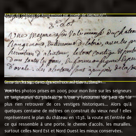
10
Achat du château de Rougemont par Joseph de GRENAUD
.
"l'an mil six cent soixante treze le ving neuvième jour du mois de novemb
nommé fut présent Messire Claude Guillaume de Moyriat chevalier baron de 
vend, purement simplement et irrevocablement a monseigneur monsieur Jose
et chavannes conseiller du roy au parlement de Bourgogne, present et accept
que le dit seigneur Baron de la Vellière a sur ses hommes, indivisables et fi
de la Velliere tout ainsi et comme le dit seigneur Baron et ses hauteurs e
présent......"
suivent les rentes, donation des terriers, etc... au prix de 880 livre louis d'or
Ci contre les signatures des vendeurs, acheteurs, témoins....
9.
vente du château de Rougemont comme bien national
Voici les photos prises en 2005 pour mon livre sur les seigneurs
"3ème lot
une mazure assez volumineuse du chateau de Rougemond, entierement delabré, avec près et hermitur
et seigneuries du plateau. Je n'ose y retourner de peur de ne
plus rien retrouver de ces vestiges historiques... Alors qu'à
quelques centaine de mètres on construit du vieux neuf ! elles
représentent le plan du château en 1838, la voute et l'entrée de
ce qui ressemble à une porte, le chemin d'accès, les murailles,
surtout celles Nord Est et Nord Ouest les mieux conservées.