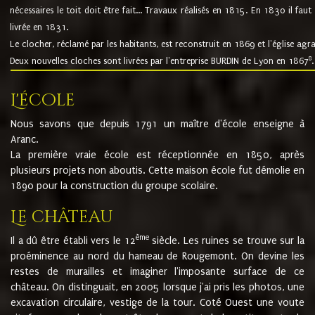
nécessaires le toit doit être fait... Travaux réalisés en 1815. En 1830 il faut
livrée en 1831.
Le clocher, réclamé par les habitants, est reconstruit en 1869 et l'église agr
8
Deux nouvelles cloches sont livrées par l'entreprise BURDIN de Lyon en 1867
.
L'école
Nous savons que depuis 1791 un maître d'école enseigne à
Aranc.
La première vraie école est réceptionnée en 1850, après
plusieurs projets non aboutis. Cette maison école fut démolie en
1890 pour la construction du groupe scolaire.
Le château
ème
Il a dû être établi vers le 12
siècle. Les ruines se trouve sur la
proéminence au nord du hameau de Rougemont. On devine les
restes de murailles et imaginer l'imposante surface de ce
château. On distinguait, en 2005 lorsque j'ai pris les photos, une
excavation circulaire, vestige de la tour. Coté Ouest une voute