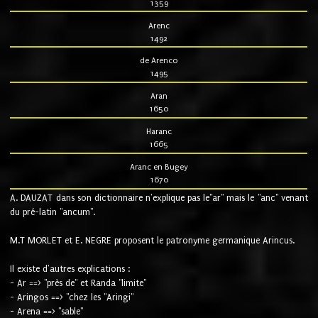
1359
Arenc
1492
de Arenco
1495
Aran
1650
Haranc
1665
Aranc en Bugey
1670
A. DAUZAT dans son dictionnaire n'explique pas le"ar" mais le "anc" venant
du pré-latin "ancum".
M.T MORLET et E. NEGRE proposent le patronyme germanique Arincus.
Il existe d'autres explications :
- Ar ==> "près de" et Randa "limite"
- Aringos ==> "chez les "Aringi"
- Arena ==> "sable"