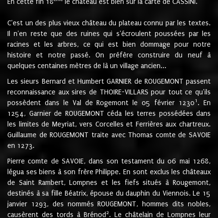
En cette fin 18
le château est bien sur la carte de CASSINI.
C'est un des plus vieux château du plateau connu par les textes.
Il n'en reste que des ruines qui s'écroulent poussées par les
racines et les arbres, ce qui est bien dommage pour notre
histoire et notre passé. On préfère construire du neuf à
quelques centaines mètres de là un village ancien...
Les sieurs Bernard et Humbert GARNIER de ROUGEMONT passent
reconnaissance aux sires de THOIRE-VILLARS pour tout ce qu'ils
1
possèdent dans le Val de Rogemont le 05 février 1230
. En
1254, Garnier de ROUGEMONT céda les terres possédées dans
les limites de Meyriat, vers Corcelles et Ferrières aux chartreux.
Guillaume de ROUGEMONT traite avec Thomas comte de SAVOIE
en 1273.
Pierre comte de SAVOIE, dans son testament du 06 mai 1268,
légua ses biens à son frère Philippe. En sont exclus les châteaux
de Saint Rambert, Lompnes et les fiefs situés à Rougemont,
destinés à sa fille Béatrix, épouse du dauphin du Viennois. Le 15
janvier 1293, des nommés ROUGEMONT, hommes dits nobles,
2
causèrent des tords à Brénod
. Le châtelain de Lompnes leur