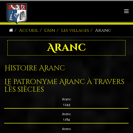
Accueil
L'Ain
Les villages
Aranc
Aranc
Histoire Aranc
Le patronyme Aranc à travers
les siècles
Aranc
1249
Arenc
1284
Arens