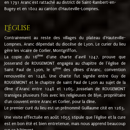
en 1791 Aranc est rattaché au district de Saint-Rambert-en-
Bugey et en 1802 au canton d'Hauteville-Lompnes.
L'église
Contrairement au reste des villages du plateau d'Hauteville-
Lompnes, Aranc dépendait du diocèse de Lyon. Le curier du lieu
gère les vicaire de Corlier, Montgriffon.
ème
La copie du 16
d’une charte d’avril 1247, prouve que
Josserand de ROUGEMONT engagea au chapitre de l’église de
ème
Saint Paul de Lyon, le 6
des dîmes d’Aranc, convention
renouvelée en 1248. Une charte fut signée entre Guy de
ROUGEMONT et le chapitre de saint Paul de Lyon au sujet de la
dîme d’Aranc entre 1248 et 1265. Josselain de ROUGEMONT
transigea plusieurs fois avec les religieuses de Blye, propriétaire
d'un couvent entre Aranc et Corlier, pour la dîme.
Le premier curé du lieu est un prénommé Guillaume cité en 1263.
Une visite effectuée en août 1655 stipule que l'église et la cure
est en bon été et bien entretenue, mais nous apprend beaucoup