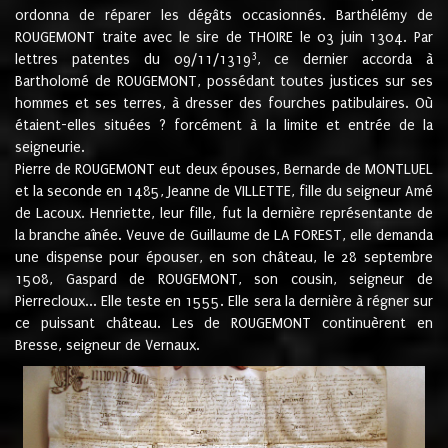
ordonna de réparer les dégâts occasionnés. Barthélémy de
ROUGEMONT traite avec le sire de THOIRE le 03 juin 1304. Par
3
lettres patentes du 09/11/1319
, ce dernier accorda à
Bartholomé de ROUGEMONT, possédant toutes justices sur ses
hommes et ses terres, à dresser des fourches patibulaires. Où
étaient-elles situées ? forcément à la limite et entrée de la
seigneurie.
Pierre de ROUGEMONT eut deux épouses, Bernarde de MONTLUEL
et la seconde en 1485, Jeanne de VILLETTE, fille du seigneur Amé
de Lacoux. Henriette, leur fille, fut la dernière représentante de
la branche aînée. Veuve de Guillaume de LA FOREST, elle demanda
une dispense pour épouser, en son château, le 28 septembre
1508, Gaspard de ROUGEMONT, son cousin, seigneur de
Pierrecloux... Elle teste en 1555. Elle sera la dernière à régner sur
ce puissant château. Les de ROUGEMONT continuèrent en
Bresse, seigneur de Vernaux.