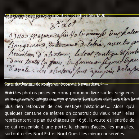
10
Achat du château de Rougemont par Joseph de GRENAUD
.
"l'an mil six cent soixante treze le ving neuvième jour du mois de novemb
nommé fut présent Messire Claude Guillaume de Moyriat chevalier baron de 
vend, purement simplement et irrevocablement a monseigneur monsieur Jose
et chavannes conseiller du roy au parlement de Bourgogne, present et accept
que le dit seigneur Baron de la Vellière a sur ses hommes, indivisables et fi
de la Velliere tout ainsi et comme le dit seigneur Baron et ses hauteurs e
présent......"
suivent les rentes, donation des terriers, etc... au prix de 880 livre louis d'or
Ci contre les signatures des vendeurs, acheteurs, témoins....
9.
vente du château de Rougemont comme bien national
Voici les photos prises en 2005 pour mon livre sur les seigneurs
"3ème lot
une mazure assez volumineuse du chateau de Rougemond, entierement delabré, avec près et hermitur
et seigneuries du plateau. Je n'ose y retourner de peur de ne
plus rien retrouver de ces vestiges historiques... Alors qu'à
quelques centaine de mètres on construit du vieux neuf ! elles
représentent le plan du château en 1838, la voute et l'entrée de
ce qui ressemble à une porte, le chemin d'accès, les murailles,
surtout celles Nord Est et Nord Ouest les mieux conservées.