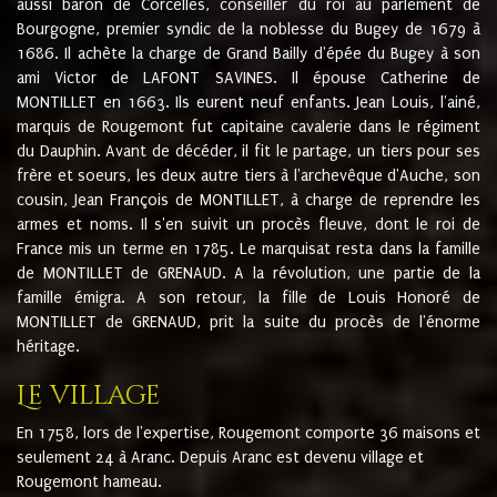
aussi baron de Corcelles, conseiller du roi au parlement de
Bourgogne, premier syndic de la noblesse du Bugey de 1679 à
1686. Il achète la charge de Grand Bailly d'épée du Bugey à son
ami Victor de LAFONT SAVINES. Il épouse Catherine de
MONTILLET en 1663. Ils eurent neuf enfants. Jean Louis, l'ainé,
marquis de Rougemont fut capitaine cavalerie dans le régiment
du Dauphin. Avant de décéder, il fit le partage, un tiers pour ses
frère et soeurs, les deux autre tiers à l'archevêque d'Auche, son
cousin, Jean François de MONTILLET, à charge de reprendre les
armes et noms. Il s'en suivit un procès fleuve, dont le roi de
France mis un terme en 1785. Le marquisat resta dans la famille
de MONTILLET de GRENAUD. A la révolution, une partie de la
famille émigra. A son retour, la fille de Louis Honoré de
MONTILLET de GRENAUD, prit la suite du procès de l'énorme
héritage.
Le village
En 1758, lors de l'expertise, Rougemont comporte 36 maisons et
seulement 24 à Aranc. Depuis Aranc est devenu village et
Rougemont hameau.