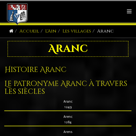
Accueil
L'Ain
Les villages
Aranc
Aranc
Histoire Aranc
Le patronyme Aranc à travers
les siècles
Aranc
1249
Arenc
1284
Arens