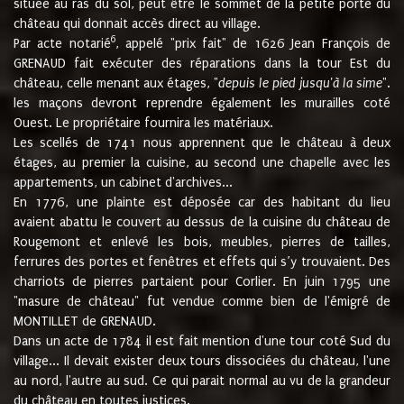
située au ras du sol, peut être le sommet de la petite porte du
château qui donnait accès direct au village.
6
Par acte notarié
, appelé "prix fait" de 1626 Jean François de
GRENAUD fait exécuter des réparations dans la tour Est du
château, celle menant aux étages, "
depuis le pied jusqu'à la sime
".
les maçons devront reprendre également les murailles coté
Ouest. Le propriétaire fournira les matériaux.
Les scellés de 1741 nous apprennent que le château à deux
étages, au premier la cuisine, au second une chapelle avec les
appartements, un cabinet d'archives...
En 1776, une plainte est déposée car des habitant du lieu
avaient abattu le couvert au dessus de la cuisine du château de
Rougemont et enlevé les bois, meubles, pierres de tailles,
ferrures des portes et fenêtres et effets qui s’y trouvaient. Des
charriots de pierres partaient pour Corlier. En juin 1795 une
"masure de château" fut vendue comme bien de l'émigré de
MONTILLET de GRENAUD.
Dans un acte de 1784 il est fait mention d'une tour coté Sud du
village... Il devait exister deux tours dissociées du château, l'une
au nord, l'autre au sud. Ce qui parait normal au vu de la grandeur
du château en toutes justices.