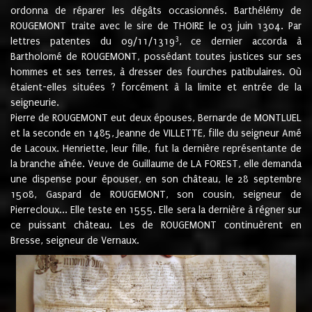
ordonna de réparer les dégâts occasionnés. Barthélémy de
ROUGEMONT traite avec le sire de THOIRE le 03 juin 1304. Par
3
lettres patentes du 09/11/1319
, ce dernier accorda à
Bartholomé de ROUGEMONT, possédant toutes justices sur ses
hommes et ses terres, à dresser des fourches patibulaires. Où
étaient-elles situées ? forcément à la limite et entrée de la
seigneurie.
Pierre de ROUGEMONT eut deux épouses, Bernarde de MONTLUEL
et la seconde en 1485, Jeanne de VILLETTE, fille du seigneur Amé
de Lacoux. Henriette, leur fille, fut la dernière représentante de
la branche aînée. Veuve de Guillaume de LA FOREST, elle demanda
une dispense pour épouser, en son château, le 28 septembre
1508, Gaspard de ROUGEMONT, son cousin, seigneur de
Pierrecloux... Elle teste en 1555. Elle sera la dernière à régner sur
ce puissant château. Les de ROUGEMONT continuèrent en
Bresse, seigneur de Vernaux.