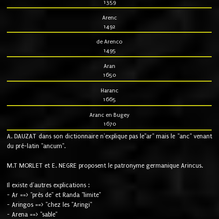
1359
Arenc
1492
de Arenco
1495
Aran
1650
Haranc
1665
Aranc en Bugey
1670
A. DAUZAT dans son dictionnaire n'explique pas le"ar" mais le "anc" venant
du pré-latin "ancum".
M.T MORLET et E. NEGRE proposent le patronyme germanique Arincus.
Il existe d'autres explications :
- Ar ==> "près de" et Randa "limite"
- Aringos ==> "chez les "Aringi"
- Arena ==> "sable"