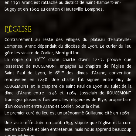
en 1791 Aranc est rattaché au district de Saint-Rambert-en-
Bugey et en 1802 au canton d'Hauteville-Lompnes.
L'église
Contrairement au reste des villages du plateau d'Hauteville-
Lompnes, Aranc dépendait du diocèse de Lyon. Le curier du lieu
gère les vicaire de Corlier, Montgriffon.
ème
La copie du 16
d’une charte d’avril 1247, prouve que
Josserand de ROUGEMONT engagea au chapitre de l’église de
ème
Saint Paul de Lyon, le 6
des dîmes d’Aranc, convention
renouvelée en 1248. Une charte fut signée entre Guy de
ROUGEMONT et le chapitre de saint Paul de Lyon au sujet de la
dîme d’Aranc entre 1248 et 1265. Josselain de ROUGEMONT
transigea plusieurs fois avec les religieuses de Blye, propriétaire
d'un couvent entre Aranc et Corlier, pour la dîme.
Le premier curé du lieu est un prénommé Guillaume cité en 1263.
Une visite effectuée en août 1655 stipule que l'église et la cure
est en bon été et bien entretenue, mais nous apprend beaucoup