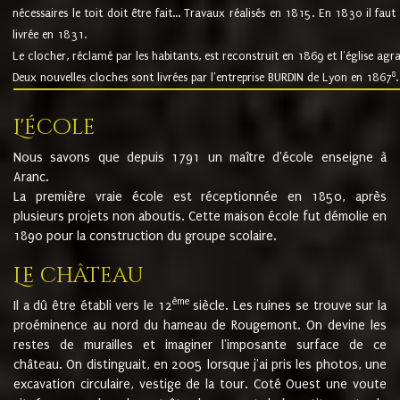
nécessaires le toit doit être fait... Travaux réalisés en 1815. En 1830 il faut
livrée en 1831.
Le clocher, réclamé par les habitants, est reconstruit en 1869 et l'église agr
8
Deux nouvelles cloches sont livrées par l'entreprise BURDIN de Lyon en 1867
.
L'école
Nous savons que depuis 1791 un maître d'école enseigne à
Aranc.
La première vraie école est réceptionnée en 1850, après
plusieurs projets non aboutis. Cette maison école fut démolie en
1890 pour la construction du groupe scolaire.
Le château
ème
Il a dû être établi vers le 12
siècle. Les ruines se trouve sur la
proéminence au nord du hameau de Rougemont. On devine les
restes de murailles et imaginer l'imposante surface de ce
château. On distinguait, en 2005 lorsque j'ai pris les photos, une
excavation circulaire, vestige de la tour. Coté Ouest une voute