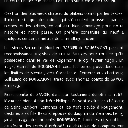
En cette fin 18
le château est bien sur la carte de CASSINI.
C'est un des plus vieux château du plateau connu par les textes.
Il n'en reste que des ruines qui s'écroulent poussées par les
racines et les arbres, ce qui est bien dommage pour notre
histoire et notre passé. On préfère construire du neuf à
quelques centaines mètres de là un village ancien...
Les sieurs Bernard et Humbert GARNIER de ROUGEMONT passent
reconnaissance aux sires de THOIRE-VILLARS pour tout ce qu'ils
1
possèdent dans le Val de Rogemont le 05 février 1230
. En
1254, Garnier de ROUGEMONT céda les terres possédées dans
les limites de Meyriat, vers Corcelles et Ferrières aux chartreux.
Guillaume de ROUGEMONT traite avec Thomas comte de SAVOIE
en 1273.
Pierre comte de SAVOIE, dans son testament du 06 mai 1268,
légua ses biens à son frère Philippe. En sont exclus les châteaux
de Saint Rambert, Lompnes et les fiefs situés à Rougemont,
destinés à sa fille Béatrix, épouse du dauphin du Viennois. Le 15
janvier 1293, des nommés ROUGEMONT, hommes dits nobles,
2
causèrent des tords à Brénod
. Le châtelain de Lompnes leur