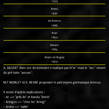
1359
Arenc
1492
de Arenco
1495
Aran
1650
Haranc
1665
Aranc en Bugey
1670
A. DAUZAT dans son dictionnaire n'explique pas le"ar" mais le "anc" venant
du pré-latin "ancum".
M.T MORLET et E. NEGRE proposent le patronyme germanique Arincus.
Il existe d'autres explications :
- Ar ==> "près de" et Randa "limite"
- Aringos ==> "chez les "Aringi"
- Arena ==> "sable"