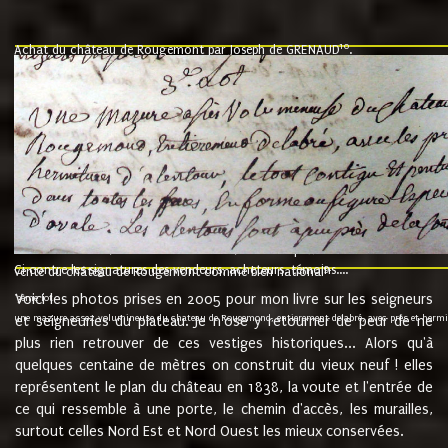
10
Achat du château de Rougemont par Joseph de GRENAUD
.
"l'an mil six cent soixante treze le ving neuvième jour du mois de novemb
nommé fut présent Messire Claude Guillaume de Moyriat chevalier baron de 
vend, purement simplement et irrevocablement a monseigneur monsieur Jose
et chavannes conseiller du roy au parlement de Bourgogne, present et accept
que le dit seigneur Baron de la Vellière a sur ses hommes, indivisables et fi
de la Velliere tout ainsi et comme le dit seigneur Baron et ses hauteurs e
présent......"
suivent les rentes, donation des terriers, etc... au prix de 880 livre louis d'or
Ci contre les signatures des vendeurs, acheteurs, témoins....
9.
vente du château de Rougemont comme bien national
Voici les photos prises en 2005 pour mon livre sur les seigneurs
"3ème lot
une mazure assez volumineuse du chateau de Rougemond, entierement delabré, avec près et hermitur
et seigneuries du plateau. Je n'ose y retourner de peur de ne
plus rien retrouver de ces vestiges historiques... Alors qu'à
quelques centaine de mètres on construit du vieux neuf ! elles
représentent le plan du château en 1838, la voute et l'entrée de
ce qui ressemble à une porte, le chemin d'accès, les murailles,
surtout celles Nord Est et Nord Ouest les mieux conservées.