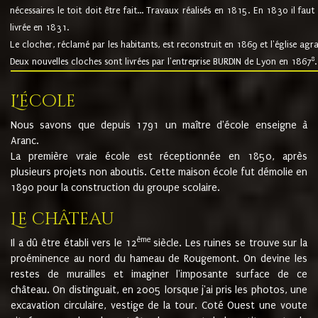
nécessaires le toit doit être fait... Travaux réalisés en 1815. En 1830 il faut
livrée en 1831.
Le clocher, réclamé par les habitants, est reconstruit en 1869 et l'église agr
8
Deux nouvelles cloches sont livrées par l'entreprise BURDIN de Lyon en 1867
.
L'école
Nous savons que depuis 1791 un maître d'école enseigne à
Aranc.
La première vraie école est réceptionnée en 1850, après
plusieurs projets non aboutis. Cette maison école fut démolie en
1890 pour la construction du groupe scolaire.
Le château
ème
Il a dû être établi vers le 12
siècle. Les ruines se trouve sur la
proéminence au nord du hameau de Rougemont. On devine les
restes de murailles et imaginer l'imposante surface de ce
château. On distinguait, en 2005 lorsque j'ai pris les photos, une
excavation circulaire, vestige de la tour. Coté Ouest une voute