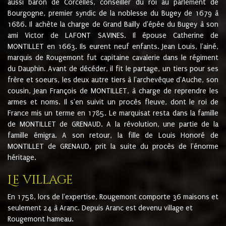
aussi baron de Corcelles, conseiller du roi au parlement de
Bourgogne, premier syndic de la noblesse du Bugey de 1679 à
1686. Il achète la charge de Grand Bailly d'épée du Bugey à son
ami Victor de LAFONT SAVINES. Il épouse Catherine de
MONTILLET en 1663. Ils eurent neuf enfants. Jean Louis, l'ainé,
marquis de Rougemont fut capitaine cavalerie dans le régiment
du Dauphin. Avant de décéder, il fit le partage, un tiers pour ses
frère et soeurs, les deux autre tiers à l'archevêque d'Auche, son
cousin, Jean François de MONTILLET, à charge de reprendre les
armes et noms. Il s'en suivit un procès fleuve, dont le roi de
France mis un terme en 1785. Le marquisat resta dans la famille
de MONTILLET de GRENAUD. A la révolution, une partie de la
famille émigra. A son retour, la fille de Louis Honoré de
MONTILLET de GRENAUD, prit la suite du procès de l'énorme
héritage.
Le village
En 1758, lors de l'expertise, Rougemont comporte 36 maisons et
seulement 24 à Aranc. Depuis Aranc est devenu village et
Rougemont hameau.