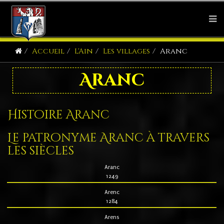
Accueil
L'Ain
Les villages
Aranc
Aranc
Histoire Aranc
Le patronyme Aranc à travers
les siècles
Aranc
1249
Arenc
1284
Arens