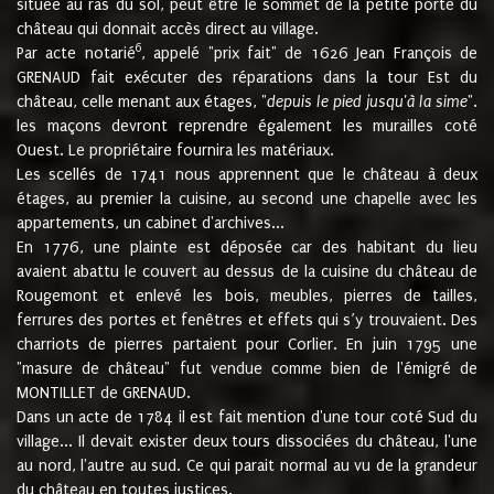
située au ras du sol, peut être le sommet de la petite porte du
château qui donnait accès direct au village.
6
Par acte notarié
, appelé "prix fait" de 1626 Jean François de
GRENAUD fait exécuter des réparations dans la tour Est du
château, celle menant aux étages, "
depuis le pied jusqu'à la sime
".
les maçons devront reprendre également les murailles coté
Ouest. Le propriétaire fournira les matériaux.
Les scellés de 1741 nous apprennent que le château à deux
étages, au premier la cuisine, au second une chapelle avec les
appartements, un cabinet d'archives...
En 1776, une plainte est déposée car des habitant du lieu
avaient abattu le couvert au dessus de la cuisine du château de
Rougemont et enlevé les bois, meubles, pierres de tailles,
ferrures des portes et fenêtres et effets qui s’y trouvaient. Des
charriots de pierres partaient pour Corlier. En juin 1795 une
"masure de château" fut vendue comme bien de l'émigré de
MONTILLET de GRENAUD.
Dans un acte de 1784 il est fait mention d'une tour coté Sud du
village... Il devait exister deux tours dissociées du château, l'une
au nord, l'autre au sud. Ce qui parait normal au vu de la grandeur
du château en toutes justices.