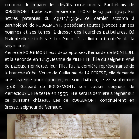
ordonna de réparer les dégâts occasionnés. Barthélémy de
ROUGEMONT traite avec le sire de THOIRE le 03 juin 1304. Par
3
lettres patentes du 09/11/1319
, ce dernier accorda à
Bartholomé de ROUGEMONT, possédant toutes justices sur ses
hommes et ses terres, à dresser des fourches patibulaires. Où
étaient-elles situées ? forcément à la limite et entrée de la
seigneurie.
Pierre de ROUGEMONT eut deux épouses, Bernarde de MONTLUEL
et la seconde en 1485, Jeanne de VILLETTE, fille du seigneur Amé
de Lacoux. Henriette, leur fille, fut la dernière représentante de
la branche aînée. Veuve de Guillaume de LA FOREST, elle demanda
une dispense pour épouser, en son château, le 28 septembre
1508, Gaspard de ROUGEMONT, son cousin, seigneur de
Pierrecloux... Elle teste en 1555. Elle sera la dernière à régner sur
ce puissant château. Les de ROUGEMONT continuèrent en
Bresse, seigneur de Vernaux.