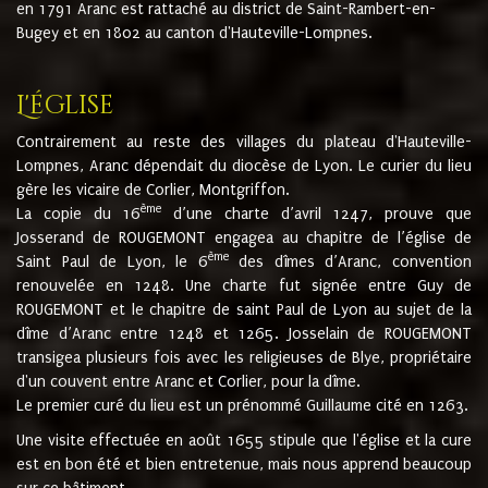
en 1791 Aranc est rattaché au district de Saint-Rambert-en-
Bugey et en 1802 au canton d'Hauteville-Lompnes.
L'église
Contrairement au reste des villages du plateau d'Hauteville-
Lompnes, Aranc dépendait du diocèse de Lyon. Le curier du lieu
gère les vicaire de Corlier, Montgriffon.
ème
La copie du 16
d’une charte d’avril 1247, prouve que
Josserand de ROUGEMONT engagea au chapitre de l’église de
ème
Saint Paul de Lyon, le 6
des dîmes d’Aranc, convention
renouvelée en 1248. Une charte fut signée entre Guy de
ROUGEMONT et le chapitre de saint Paul de Lyon au sujet de la
dîme d’Aranc entre 1248 et 1265. Josselain de ROUGEMONT
transigea plusieurs fois avec les religieuses de Blye, propriétaire
d'un couvent entre Aranc et Corlier, pour la dîme.
Le premier curé du lieu est un prénommé Guillaume cité en 1263.
Une visite effectuée en août 1655 stipule que l'église et la cure
est en bon été et bien entretenue, mais nous apprend beaucoup