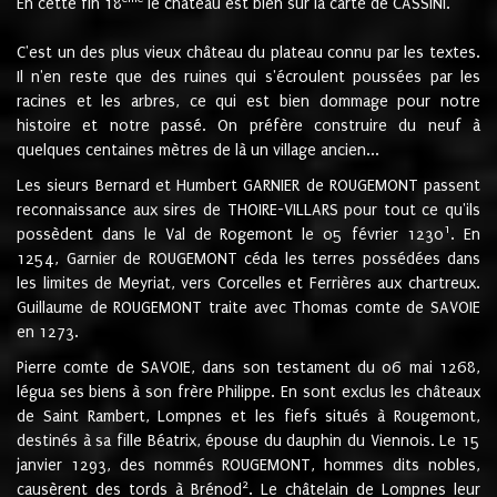
En cette fin 18
le château est bien sur la carte de CASSINI.
C'est un des plus vieux château du plateau connu par les textes.
Il n'en reste que des ruines qui s'écroulent poussées par les
racines et les arbres, ce qui est bien dommage pour notre
histoire et notre passé. On préfère construire du neuf à
quelques centaines mètres de là un village ancien...
Les sieurs Bernard et Humbert GARNIER de ROUGEMONT passent
reconnaissance aux sires de THOIRE-VILLARS pour tout ce qu'ils
1
possèdent dans le Val de Rogemont le 05 février 1230
. En
1254, Garnier de ROUGEMONT céda les terres possédées dans
les limites de Meyriat, vers Corcelles et Ferrières aux chartreux.
Guillaume de ROUGEMONT traite avec Thomas comte de SAVOIE
en 1273.
Pierre comte de SAVOIE, dans son testament du 06 mai 1268,
légua ses biens à son frère Philippe. En sont exclus les châteaux
de Saint Rambert, Lompnes et les fiefs situés à Rougemont,
destinés à sa fille Béatrix, épouse du dauphin du Viennois. Le 15
janvier 1293, des nommés ROUGEMONT, hommes dits nobles,
2
causèrent des tords à Brénod
. Le châtelain de Lompnes leur