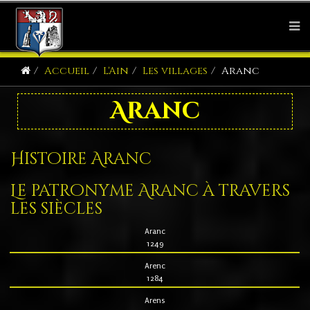
Accueil
L'Ain
Les villages
Aranc
Aranc
Histoire Aranc
Le patronyme Aranc à travers
les siècles
Aranc
1249
Arenc
1284
Arens