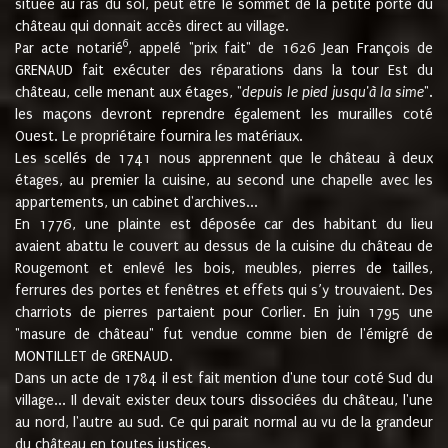
située au ras du sol, peut être le sommet de la petite porte du
château qui donnait accès direct au village.
6
Par acte notarié
, appelé "prix fait" de 1626 Jean François de
GRENAUD fait exécuter des réparations dans la tour Est du
château, celle menant aux étages, "
depuis le pied jusqu'à la sime
".
les maçons devront reprendre également les murailles coté
Ouest. Le propriétaire fournira les matériaux.
Les scellés de 1741 nous apprennent que le château à deux
étages, au premier la cuisine, au second une chapelle avec les
appartements, un cabinet d'archives...
En 1776, une plainte est déposée car des habitant du lieu
avaient abattu le couvert au dessus de la cuisine du château de
Rougemont et enlevé les bois, meubles, pierres de tailles,
ferrures des portes et fenêtres et effets qui s’y trouvaient. Des
charriots de pierres partaient pour Corlier. En juin 1795 une
"masure de château" fut vendue comme bien de l'émigré de
MONTILLET de GRENAUD.
Dans un acte de 1784 il est fait mention d'une tour coté Sud du
village... Il devait exister deux tours dissociées du château, l'une
au nord, l'autre au sud. Ce qui parait normal au vu de la grandeur
du château en toutes justices.