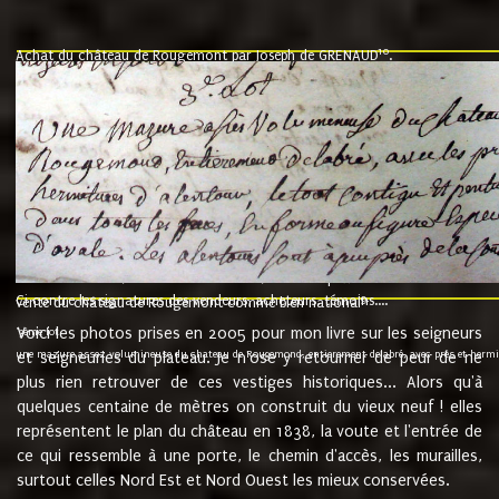
10
Achat du château de Rougemont par Joseph de GRENAUD
.
"l'an mil six cent soixante treze le ving neuvième jour du mois de novemb
nommé fut présent Messire Claude Guillaume de Moyriat chevalier baron de 
vend, purement simplement et irrevocablement a monseigneur monsieur Jose
et chavannes conseiller du roy au parlement de Bourgogne, present et accept
que le dit seigneur Baron de la Vellière a sur ses hommes, indivisables et fi
de la Velliere tout ainsi et comme le dit seigneur Baron et ses hauteurs e
présent......"
suivent les rentes, donation des terriers, etc... au prix de 880 livre louis d'or
Ci contre les signatures des vendeurs, acheteurs, témoins....
9.
vente du château de Rougemont comme bien national
Voici les photos prises en 2005 pour mon livre sur les seigneurs
"3ème lot
une mazure assez volumineuse du chateau de Rougemond, entierement delabré, avec près et hermitur
et seigneuries du plateau. Je n'ose y retourner de peur de ne
plus rien retrouver de ces vestiges historiques... Alors qu'à
quelques centaine de mètres on construit du vieux neuf ! elles
représentent le plan du château en 1838, la voute et l'entrée de
ce qui ressemble à une porte, le chemin d'accès, les murailles,
surtout celles Nord Est et Nord Ouest les mieux conservées.