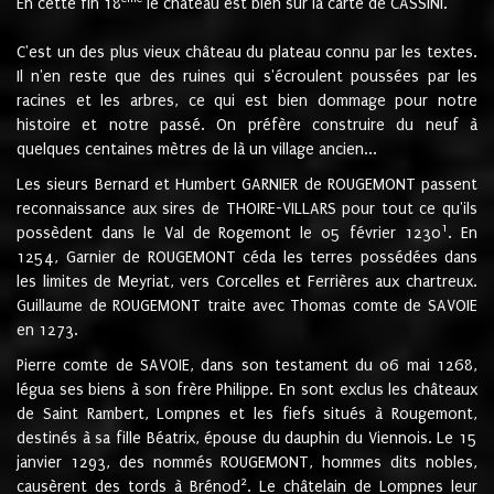
En cette fin 18
le château est bien sur la carte de CASSINI.
C'est un des plus vieux château du plateau connu par les textes.
Il n'en reste que des ruines qui s'écroulent poussées par les
racines et les arbres, ce qui est bien dommage pour notre
histoire et notre passé. On préfère construire du neuf à
quelques centaines mètres de là un village ancien...
Les sieurs Bernard et Humbert GARNIER de ROUGEMONT passent
reconnaissance aux sires de THOIRE-VILLARS pour tout ce qu'ils
1
possèdent dans le Val de Rogemont le 05 février 1230
. En
1254, Garnier de ROUGEMONT céda les terres possédées dans
les limites de Meyriat, vers Corcelles et Ferrières aux chartreux.
Guillaume de ROUGEMONT traite avec Thomas comte de SAVOIE
en 1273.
Pierre comte de SAVOIE, dans son testament du 06 mai 1268,
légua ses biens à son frère Philippe. En sont exclus les châteaux
de Saint Rambert, Lompnes et les fiefs situés à Rougemont,
destinés à sa fille Béatrix, épouse du dauphin du Viennois. Le 15
janvier 1293, des nommés ROUGEMONT, hommes dits nobles,
2
causèrent des tords à Brénod
. Le châtelain de Lompnes leur