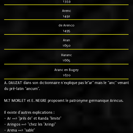
1359
Arenc
1492
de Arenco
1495
Aran
1650
Haranc
1665
Aranc en Bugey
1670
A. DAUZAT dans son dictionnaire n'explique pas le"ar" mais le "anc" venant
du pré-latin "ancum".
M.T MORLET et E. NEGRE proposent le patronyme germanique Arincus.
Il existe d'autres explications :
- Ar ==> "près de" et Randa "limite"
- Aringos ==> "chez les "Aringi"
- Arena ==> "sable"