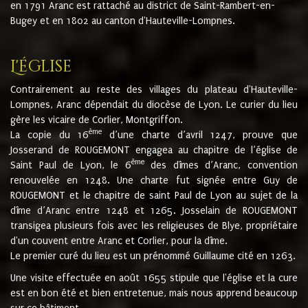
en 1791 Aranc est rattaché au district de Saint-Rambert-en-
Bugey et en 1802 au canton d'Hauteville-Lompnes.
L'église
Contrairement au reste des villages du plateau d'Hauteville-
Lompnes, Aranc dépendait du diocèse de Lyon. Le curier du lieu
gère les vicaire de Corlier, Montgriffon.
ème
La copie du 16
d’une charte d’avril 1247, prouve que
Josserand de ROUGEMONT engagea au chapitre de l’église de
ème
Saint Paul de Lyon, le 6
des dîmes d’Aranc, convention
renouvelée en 1248. Une charte fut signée entre Guy de
ROUGEMONT et le chapitre de saint Paul de Lyon au sujet de la
dîme d’Aranc entre 1248 et 1265. Josselain de ROUGEMONT
transigea plusieurs fois avec les religieuses de Blye, propriétaire
d'un couvent entre Aranc et Corlier, pour la dîme.
Le premier curé du lieu est un prénommé Guillaume cité en 1263.
Une visite effectuée en août 1655 stipule que l'église et la cure
est en bon été et bien entretenue, mais nous apprend beaucoup