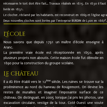
nécessaires le toit doit être fait... Travaux réalisés en 1815. En 1830 il faut
livrée en 1831.
Le clocher, réclamé par les habitants, est reconstruit en 1869 et l'église agr
8
Deux nouvelles cloches sont livrées par l'entreprise BURDIN de Lyon en 1867
.
L'école
Nous savons que depuis 1791 un maître d'école enseigne à
Aranc.
La première vraie école est réceptionnée en 1850, après
plusieurs projets non aboutis. Cette maison école fut démolie en
1890 pour la construction du groupe scolaire.
Le château
ème
Il a dû être établi vers le 12
siècle. Les ruines se trouve sur la
proéminence au nord du hameau de Rougemont. On devine les
restes de murailles et imaginer l'imposante surface de ce
château. On distinguait, en 2005 lorsque j'ai pris les photos, une
excavation circulaire, vestige de la tour. Coté Ouest une voute