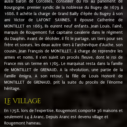
aussi baron de Corcelles, conseiller du roi au parlement de
Bourgogne, premier syndic de la noblesse du Bugey de 1679 à
1686. Il achète la charge de Grand Bailly d'épée du Bugey à son
ami Victor de LAFONT SAVINES. Il épouse Catherine de
MONTILLET en 1663. Ils eurent neuf enfants. Jean Louis, l'ainé,
marquis de Rougemont fut capitaine cavalerie dans le régiment
du Dauphin. Avant de décéder, il fit le partage, un tiers pour ses
frère et soeurs, les deux autre tiers à l'archevêque d'Auche, son
cousin, Jean François de MONTILLET, à charge de reprendre les
armes et noms. Il s'en suivit un procès fleuve, dont le roi de
France mis un terme en 1785. Le marquisat resta dans la famille
de MONTILLET de GRENAUD. A la révolution, une partie de la
famille émigra. A son retour, la fille de Louis Honoré de
MONTILLET de GRENAUD, prit la suite du procès de l'énorme
héritage.
Le village
En 1758, lors de l'expertise, Rougemont comporte 36 maisons et
seulement 24 à Aranc. Depuis Aranc est devenu village et
Rougemont hameau.