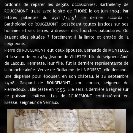
ordonna de réparer les dégâts occasionnés. Barthélémy de
ROUGEMONT traite avec le sire de THOIRE le 03 juin 1304. Par
3
lettres patentes du 09/11/1319
, ce dernier accorda à
Bartholomé de ROUGEMONT, possédant toutes justices sur ses
hommes et ses terres, à dresser des fourches patibulaires. Où
étaient-elles situées ? forcément à la limite et entrée de la
seigneurie.
Pierre de ROUGEMONT eut deux épouses, Bernarde de MONTLUEL
et la seconde en 1485, Jeanne de VILLETTE, fille du seigneur Amé
de Lacoux. Henriette, leur fille, fut la dernière représentante de
la branche aînée. Veuve de Guillaume de LA FOREST, elle demanda
une dispense pour épouser, en son château, le 28 septembre
1508, Gaspard de ROUGEMONT, son cousin, seigneur de
Pierrecloux... Elle teste en 1555. Elle sera la dernière à régner sur
ce puissant château. Les de ROUGEMONT continuèrent en
Bresse, seigneur de Vernaux.