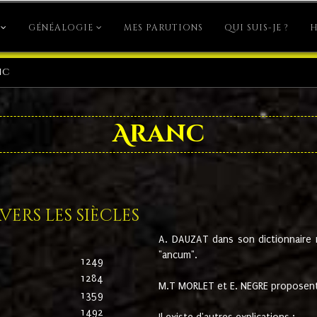
GÉNÉALOGIE
MES PARUTIONS
QUI SUIS-JE ?
H
nc
Aranc
ers les siècles
A. DAUZAT dans son dictionnaire n'
"ancum".
1249
1284
M.T MORLET et E. NEGRE proposent
1359
1492