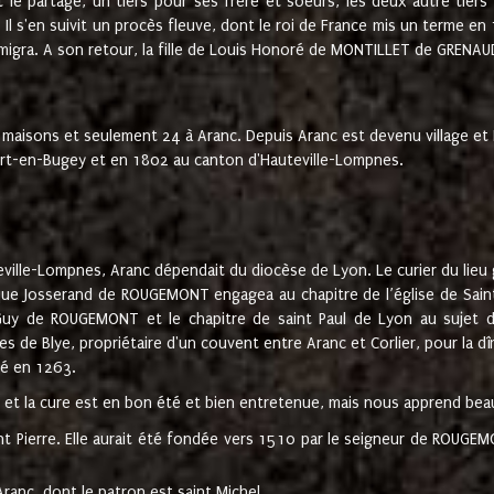
t le partage, un tiers pour ses frère et soeurs, les deux autre tiers
l s'en suivit un procès fleuve, dont le roi de France mis un terme en
émigra. A son retour, la fille de Louis Honoré de MONTILLET de GRENAUD
 maisons et seulement 24 à Aranc. Depuis Aranc est devenu village 
bert-en-Bugey et en 1802 au canton d'Hauteville-Lompnes.
ville-Lompnes, Aranc dépendait du diocèse de Lyon. Le curier du lieu g
que Josserand de ROUGEMONT engagea au chapitre de l’église de Saint
uy de ROUGEMONT et le chapitre de saint Paul de Lyon au sujet d
s de Blye, propriétaire d'un couvent entre Aranc et Corlier, pour la dî
té en 1263.
e et la cure est en bon été et bien entretenue, mais nous apprend be
aint Pierre. Elle aurait été fondée vers 1510 par le seigneur de RO
ranc, dont le patron est saint Michel.