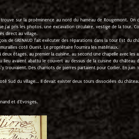
e trouve sur la proéminence au nord du hameau de Rougemont. On dev
 j'ai pris les photos, une excavation circulaire, vestige de la tour. 
 direct au village.
nçois de GRENAUD fait exécuter des réparations dans la tour Est du ch
urailles coté Ouest. Le propriétaire fournira les matériaux.
deux étages, au premier la cuisine, au second une chapelle avec les a
u lieu avaient abattu le couvert au dessus de la cuisine du château 
 s’y trouvaient. Des charriots de pierres partaient pour Corlier. En 
té Sud du village... Il devait exister deux tours dissociées du château,
inand et d'Evosges.