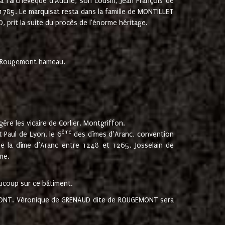
 à l'archevêque d'Auche, son cousin, Jean François de
 1785. Le marquisat resta dans la famille de MONTILLET
, prit la suite du procès de l'énorme héritage.
et Rougemont hameau.
ère les vicaire de Corlier, Montgriffon.
ème
 Paul de Lyon, le 6
des dîmes d’Aranc, convention
e la dîme d’Aranc entre 1248 et 1265. Josselain de
me.
aucoup sur ce bâtiment.
UGEMONT. Véronique de GRENAUD dite de ROUGEMONT sera