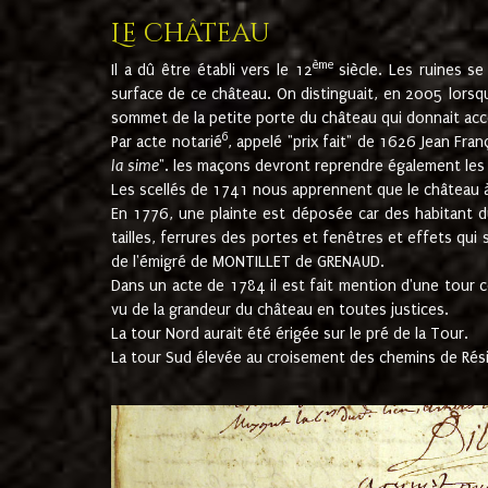
Le château
ème
Il a dû être établi vers le 12
siècle. Les ruines s
surface de ce château. On distinguait, en 2005 lorsque
sommet de la petite porte du château qui donnait accès
6
Par acte notarié
, appelé "prix fait" de 1626 Jean Fra
la sime
". les maçons devront reprendre également les m
Les scellés de 1741 nous apprennent que le château à 
En 1776, une plainte est déposée car des habitant d
tailles, ferrures des portes et fenêtres et effets qui
de l'émigré de MONTILLET de GRENAUD.
Dans un acte de 1784 il est fait mention d'une tour co
vu de la grandeur du château en toutes justices.
La tour Nord aurait été érigée sur le pré de la Tour.
La tour Sud élevée au croisement des chemins de Rés