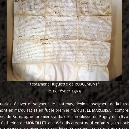
4
testament Huguette de ROUGEMONT
le 15 février 1555
cales, écuyer et seigneur de Lantenay, devint coseigneur de la bar
ont en marquisat et en fut le premier marquis. LE MARQUISAT comprenait
ement de Bourgogne, premier syndic de la noblesse du Bugey de 1679 à
Catherine de MONTILLET en 1663. Ils eurent neuf enfants. Jean Louis,