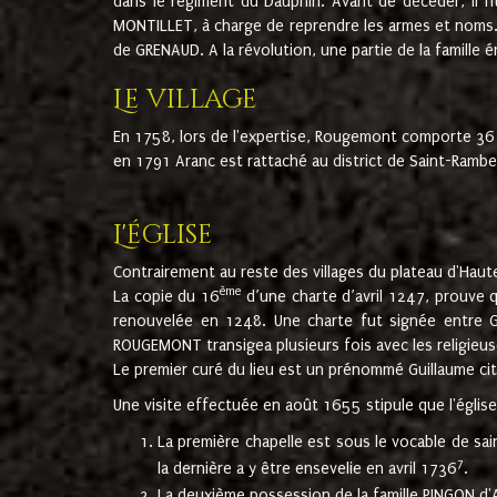
dans le régiment du Dauphin. Avant de décéder, il fi
MONTILLET, à charge de reprendre les armes et noms. I
de GRENAUD. A la révolution, une partie de la famille 
Le village
En 1758, lors de l'expertise, Rougemont comporte 36
en 1791 Aranc est rattaché au district de Saint-Ram
L'église
Contrairement au reste des villages du plateau d'Haute
ème
La copie du 16
d’une charte d’avril 1247, prouve 
renouvelée en 1248. Une charte fut signée entre G
ROUGEMONT transigea plusieurs fois avec les religieuse
Le premier curé du lieu est un prénommé Guillaume ci
Une visite effectuée en août 1655 stipule que l'églis
La première chapelle est sous le vocable de s
7
la dernière a y être ensevelie en avril 1736
.
La deuxième possession de la famille PINGON d'A