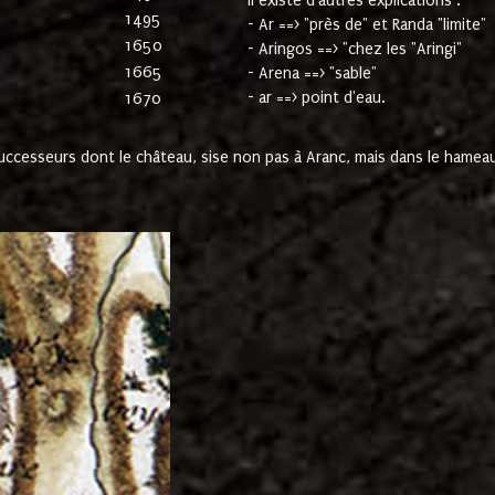
Il existe d'autres explications :
1495
- Ar ==> "près de" et Randa "limite"
1650
- Aringos ==> "chez les "Aringi"
1665
- Arena ==> "sable"
- ar ==> point d'eau.
1670
cesseurs dont le château, sise non pas à Aranc, mais dans le hameau 