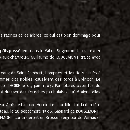
les racines et les arbres, ce qui est bien dommage pour
'ils possèdent dans le Val de Rogemont le 05 février
es aux chartreux. Guillaume de ROUGEMONT traite avec
teaux de Saint Rambert, Lompnes et les fiefs situés à
2
mmes dits nobles, causèrent des tords à Brénod
. Le
de THOIRE le 03 juin 1304. Par lettres patentes du
 dresser des fourches patibulaires. Où étaient-elles
Amé de Lacoux. Henriette, leur fille, fut la dernière
hâteau, le 28 septembre 1508, Gaspard de ROUGEMONT,
ROUGEMONT continuèrent en Bresse, seigneur de Vernaux.