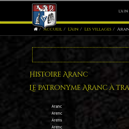
L'AIN
Accueil
L'Ain
Les villages
Ara
Histoire Aranc
Le patronyme Aranc à trav
Aranc
Arenc
Arens
Arenc