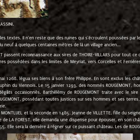
CASSINI.
es textes. Il n'en reste que des ruines qui s'écroulent poussées par 
u neuf à quelques centaines mètres de là un village ancien...
passent reconnaissance aux sires de THOIRE-VILLARS pour tout ce qu
es possédées dans les limites de Meyriat, vers Corcelles et Ferrièr
 1268, légua ses biens à son frère Philippe. En sont exclus les châ
dauphin du Viennois. Le 15 janvier 1293, des nommés ROUGEMONT, ho
dégâts occasionnés. Barthélémy de ROUGEMONT traite avec le sire 
UGEMONT, possédant toutes justices sur ses hommes et ses terres, à
rie.
NTLUEL et la seconde en 1485, Jeanne de VILLETTE, fille du seigneur 
ume de LA FOREST, elle demanda une dispense pour épouser, en son c
1555. Elle sera la dernière à régner sur ce puissant château. Les de 