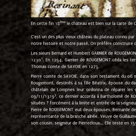
ème
En cette fin 18
le château est bien sur la carte de 
C'est un des plus vieux château du plateau connu par l
notre histoire et notre passé. On préfère construire d
Les sieurs Bernard et Humbert GARNIER de ROUGEMONT 
1
1230
. En 1254, Garnier de ROUGEMONT céda les terr
Thomas comte de SAVOIE en 1273.
Pierre comte de SAVOIE, dans son testament du 06 mai
Rougemont, destinés à sa fille Béatrix, épouse du 
châtelain de Lompnes leur ordonna de réparer les 
3
09/11/1319
, ce dernier accorda à Bartholomé de RO
situées ? forcément à la limite et entrée de la seigneu
Pierre de ROUGEMONT eut deux épouses, Bernarde de MO
représentante de la branche aînée. Veuve de Guilla
son cousin, seigneur de Pierrecloux... Elle teste en 