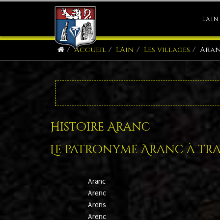
L'AIN
Accueil
L'Ain
Les villages
Ara
Histoire Aranc
Le patronyme Aranc à trav
Aranc
Arenc
Arens
Arenc