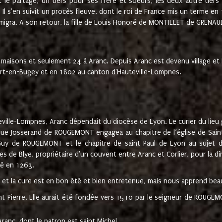
t le partage, un tiers pour ses frère et soeurs, les deux autre tiers
l s'en suivit un procès fleuve, dont le roi de France mis un terme en
émigra. A son retour, la fille de Louis Honoré de MONTILLET de GRENAUD
 maisons et seulement 24 à Aranc. Depuis Aranc est devenu village 
bert-en-Bugey et en 1802 au canton d'Hauteville-Lompnes.
ville-Lompnes, Aranc dépendait du diocèse de Lyon. Le curier du lieu g
que Josserand de ROUGEMONT engagea au chapitre de l’église de Saint
uy de ROUGEMONT et le chapitre de saint Paul de Lyon au sujet d
s de Blye, propriétaire d'un couvent entre Aranc et Corlier, pour la dî
té en 1263.
e et la cure est en bon été et bien entretenue, mais nous apprend be
aint Pierre. Elle aurait été fondée vers 1510 par le seigneur de RO
ranc, dont le patron est saint Michel.