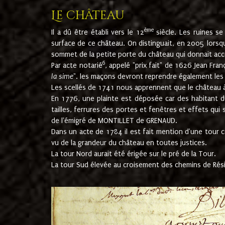
Le château
ème
Il a dû être établi vers le 12
siècle. Les ruines s
surface de ce château. On distinguait, en 2005 lorsque
sommet de la petite porte du château qui donnait accès
6
Par acte notarié
, appelé "prix fait" de 1626 Jean Fra
la sime
". les maçons devront reprendre également les m
Les scellés de 1741 nous apprennent que le château à 
En 1776, une plainte est déposée car des habitant d
tailles, ferrures des portes et fenêtres et effets qui
de l'émigré de MONTILLET de GRENAUD.
Dans un acte de 1784 il est fait mention d'une tour co
vu de la grandeur du château en toutes justices.
La tour Nord aurait été érigée sur le pré de la Tour.
La tour Sud élevée au croisement des chemins de Rés