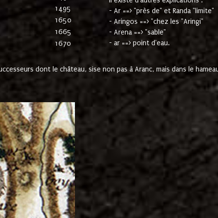
Il existe d'autres explications :
1495
- Ar ==> "près de" et Randa "limite"
1650
- Aringos ==> "chez les "Aringi"
1665
- Arena ==> "sable"
- ar ==> point d'eau.
1670
cesseurs dont le château, sise non pas à Aranc, mais dans le hameau 