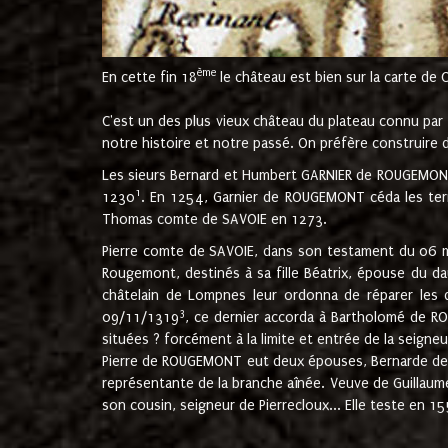
ème
En cette fin 18
le château est bien sur la carte de 
C'est un des plus vieux château du plateau connu par l
notre histoire et notre passé. On préfère construire d
Les sieurs Bernard et Humbert GARNIER de ROUGEMONT 
1
1230
. En 1254, Garnier de ROUGEMONT céda les terr
Thomas comte de SAVOIE en 1273.
Pierre comte de SAVOIE, dans son testament du 06 mai
Rougemont, destinés à sa fille Béatrix, épouse du 
châtelain de Lompnes leur ordonna de réparer les 
3
09/11/1319
, ce dernier accorda à Bartholomé de RO
situées ? forcément à la limite et entrée de la seigneu
Pierre de ROUGEMONT eut deux épouses, Bernarde de MO
représentante de la branche aînée. Veuve de Guilla
son cousin, seigneur de Pierrecloux... Elle teste en 