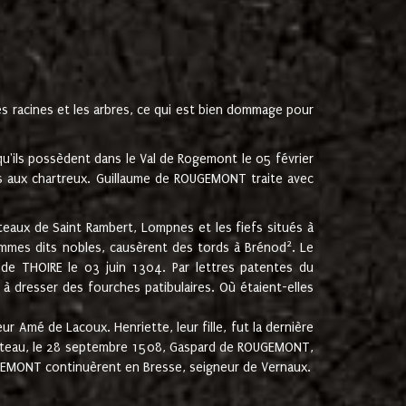
les racines et les arbres, ce qui est bien dommage pour
'ils possèdent dans le Val de Rogemont le 05 février
es aux chartreux. Guillaume de ROUGEMONT traite avec
teaux de Saint Rambert, Lompnes et les fiefs situés à
2
mmes dits nobles, causèrent des tords à Brénod
. Le
de THOIRE le 03 juin 1304. Par lettres patentes du
 dresser des fourches patibulaires. Où étaient-elles
Amé de Lacoux. Henriette, leur fille, fut la dernière
hâteau, le 28 septembre 1508, Gaspard de ROUGEMONT,
ROUGEMONT continuèrent en Bresse, seigneur de Vernaux.