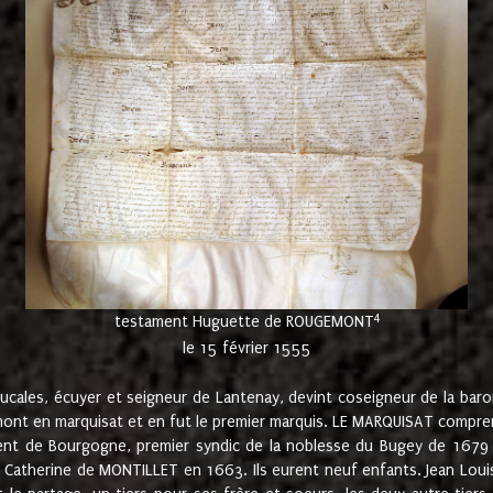
4
testament Huguette de ROUGEMONT
le 15 février 1555
cales, écuyer et seigneur de Lantenay, devint coseigneur de la bar
ont en marquisat et en fut le premier marquis. LE MARQUISAT comprenait
ement de Bourgogne, premier syndic de la noblesse du Bugey de 1679 à
Catherine de MONTILLET en 1663. Ils eurent neuf enfants. Jean Louis,