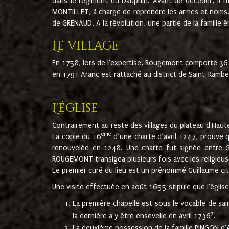
dans le régiment du Dauphin. Avant de décéder, il fi
MONTILLET, à charge de reprendre les armes et noms. I
de GRENAUD. A la révolution, une partie de la famille 
Le village
En 1758, lors de l'expertise, Rougemont comporte 36
en 1791 Aranc est rattaché au district de Saint-Ram
L'église
Contrairement au reste des villages du plateau d'Haute
ème
La copie du 16
d’une charte d’avril 1247, prouve 
renouvelée en 1248. Une charte fut signée entre G
ROUGEMONT transigea plusieurs fois avec les religieuse
Le premier curé du lieu est un prénommé Guillaume ci
Une visite effectuée en août 1655 stipule que l'églis
La première chapelle est sous le vocable de s
7
la dernière a y être ensevelie en avril 1736
.
La deuxième possession de la famille PINGON d'A