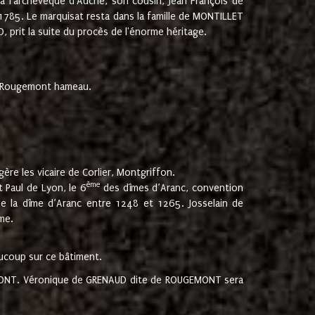
 à l'archevêque d'Auche, son cousin, Jean François de
 1785. Le marquisat resta dans la famille de MONTILLET
, prit la suite du procès de l'énorme héritage.
et Rougemont hameau.
ère les vicaire de Corlier, Montgriffon.
ème
 Paul de Lyon, le 6
des dîmes d’Aranc, convention
e la dîme d’Aranc entre 1248 et 1265. Josselain de
me.
aucoup sur ce bâtiment.
UGEMONT. Véronique de GRENAUD dite de ROUGEMONT sera