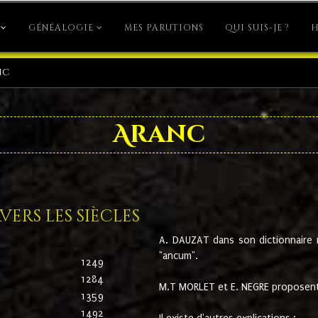
GÉNÉALOGIE
MES PARUTIONS
QUI SUIS-JE ?
H
nc
Aranc
ers les siècles
A. DAUZAT dans son dictionnaire n'
"ancum".
1249
1284
M.T MORLET et E. NEGRE proposent
1359
1492