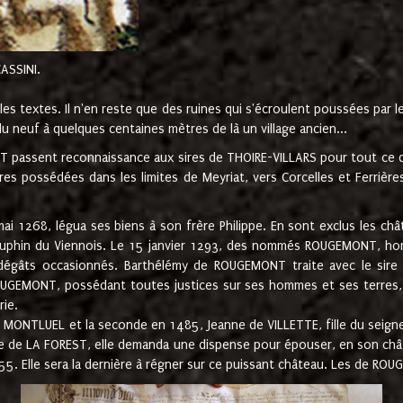
CASSINI.
es textes. Il n'en reste que des ruines qui s'écroulent poussées par 
u neuf à quelques centaines mètres de là un village ancien...
passent reconnaissance aux sires de THOIRE-VILLARS pour tout ce qu
es possédées dans les limites de Meyriat, vers Corcelles et Ferrièr
 1268, légua ses biens à son frère Philippe. En sont exclus les châ
dauphin du Viennois. Le 15 janvier 1293, des nommés ROUGEMONT, ho
dégâts occasionnés. Barthélémy de ROUGEMONT traite avec le sire 
UGEMONT, possédant toutes justices sur ses hommes et ses terres, à
rie.
NTLUEL et la seconde en 1485, Jeanne de VILLETTE, fille du seigneur 
ume de LA FOREST, elle demanda une dispense pour épouser, en son c
1555. Elle sera la dernière à régner sur ce puissant château. Les de 