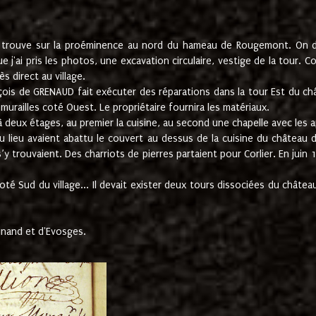
e trouve sur la proéminence au nord du hameau de Rougemont. On dev
 j'ai pris les photos, une excavation circulaire, vestige de la tour. 
 direct au village.
nçois de GRENAUD fait exécuter des réparations dans la tour Est du ch
urailles coté Ouest. Le propriétaire fournira les matériaux.
deux étages, au premier la cuisine, au second une chapelle avec les a
u lieu avaient abattu le couvert au dessus de la cuisine du château 
 s’y trouvaient. Des charriots de pierres partaient pour Corlier. En 
té Sud du village... Il devait exister deux tours dissociées du château,
inand et d'Evosges.