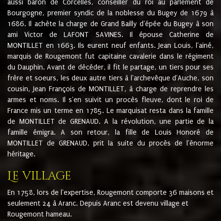
aussi baron de Corcelles, conseiller du roi au parlement de
Bourgogne, premier syndic de la noblesse du Bugey de 1679 à
1686. Il achète la charge de Grand Bailly d'épée du Bugey à son
ami Victor de LAFONT SAVINES. Il épouse Catherine de
MONTILLET en 1663. Ils eurent neuf enfants. Jean Louis, l'ainé,
marquis de Rougemont fut capitaine cavalerie dans le régiment
du Dauphin. Avant de décéder, il fit le partage, un tiers pour ses
frère et soeurs, les deux autre tiers à l'archevêque d'Auche, son
cousin, Jean François de MONTILLET, à charge de reprendre les
armes et noms. Il s'en suivit un procès fleuve, dont le roi de
France mis un terme en 1785. Le marquisat resta dans la famille
de MONTILLET de GRENAUD. A la révolution, une partie de la
famille émigra. A son retour, la fille de Louis Honoré de
MONTILLET de GRENAUD, prit la suite du procès de l'énorme
héritage.
Le village
En 1758, lors de l'expertise, Rougemont comporte 36 maisons et
seulement 24 à Aranc. Depuis Aranc est devenu village et
Rougemont hameau.