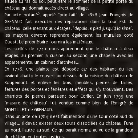
située au ras du sol, peut être le sommet de la petite porte du
château qui donnait accès direct au village.
6
Par acte notarié
, appelé "prix fait" de 1626 Jean François de
GRENAUD fait exécuter des réparations dans la tour Est du
château, celle menant aux étages, "
depuis le pied jusqu'à la sime
".
les maçons devront reprendre également les murailles coté
Ouest. Le propriétaire fournira les matériaux.
Les scellés de 1741 nous apprennent que le château à deux
étages, au premier la cuisine, au second une chapelle avec les
appartements, un cabinet d'archives...
En 1776, une plainte est déposée car des habitant du lieu
avaient abattu le couvert au dessus de la cuisine du château de
Rougemont et enlevé les bois, meubles, pierres de tailles,
ferrures des portes et fenêtres et effets qui s’y trouvaient. Des
charriots de pierres partaient pour Corlier. En juin 1795 une
"masure de château" fut vendue comme bien de l'émigré de
MONTILLET de GRENAUD.
Dans un acte de 1784 il est fait mention d'une tour coté Sud du
village... Il devait exister deux tours dissociées du château, l'une
au nord, l'autre au sud. Ce qui parait normal au vu de la grandeur
du château en toutes justices.