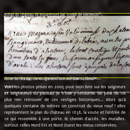
10
Achat du château de Rougemont par Joseph de GRENAUD
.
"l'an mil six cent soixante treze le ving neuvième jour du mois de novemb
nommé fut présent Messire Claude Guillaume de Moyriat chevalier baron de 
vend, purement simplement et irrevocablement a monseigneur monsieur Jose
et chavannes conseiller du roy au parlement de Bourgogne, present et accept
que le dit seigneur Baron de la Vellière a sur ses hommes, indivisables et fi
de la Velliere tout ainsi et comme le dit seigneur Baron et ses hauteurs e
présent......"
suivent les rentes, donation des terriers, etc... au prix de 880 livre louis d'or
Ci contre les signatures des vendeurs, acheteurs, témoins....
9.
vente du château de Rougemont comme bien national
Voici les photos prises en 2005 pour mon livre sur les seigneurs
"3ème lot
une mazure assez volumineuse du chateau de Rougemond, entierement delabré, avec près et hermitur
et seigneuries du plateau. Je n'ose y retourner de peur de ne
plus rien retrouver de ces vestiges historiques... Alors qu'à
quelques centaine de mètres on construit du vieux neuf ! elles
représentent le plan du château en 1838, la voute et l'entrée de
ce qui ressemble à une porte, le chemin d'accès, les murailles,
surtout celles Nord Est et Nord Ouest les mieux conservées.