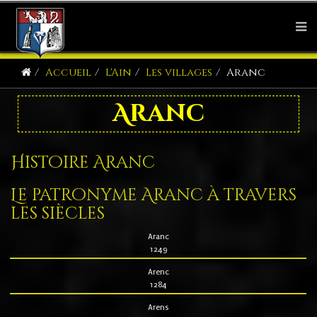
Accueil
L'Ain
Les villages
Aranc
Aranc
Histoire Aranc
Le patronyme Aranc à travers
les siècles
Aranc
1249
Arenc
1284
Arens