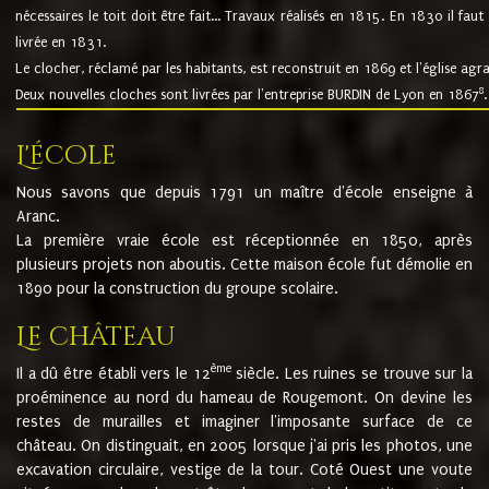
nécessaires le toit doit être fait... Travaux réalisés en 1815. En 1830 il faut
livrée en 1831.
Le clocher, réclamé par les habitants, est reconstruit en 1869 et l'église agr
8
Deux nouvelles cloches sont livrées par l'entreprise BURDIN de Lyon en 1867
.
L'école
Nous savons que depuis 1791 un maître d'école enseigne à
Aranc.
La première vraie école est réceptionnée en 1850, après
plusieurs projets non aboutis. Cette maison école fut démolie en
1890 pour la construction du groupe scolaire.
Le château
ème
Il a dû être établi vers le 12
siècle. Les ruines se trouve sur la
proéminence au nord du hameau de Rougemont. On devine les
restes de murailles et imaginer l'imposante surface de ce
château. On distinguait, en 2005 lorsque j'ai pris les photos, une
excavation circulaire, vestige de la tour. Coté Ouest une voute