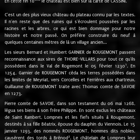
En cette fin 18
le château est bien sur la carte de CASSINI.
C'est un des plus vieux château du plateau connu par les textes.
Il n'en reste que des ruines qui s'écroulent poussées par les
racines et les arbres, ce qui est bien dommage pour notre
histoire et notre passé. On préfère construire du neuf à
quelques centaines mètres de là un village ancien...
Les sieurs Bernard et Humbert GARNIER de ROUGEMONT passent
reconnaissance aux sires de THOIRE-VILLARS pour tout ce qu'ils
1
possèdent dans le Val de Rogemont le 05 février 1230
. En
1254, Garnier de ROUGEMONT céda les terres possédées dans
les limites de Meyriat, vers Corcelles et Ferrières aux chartreux.
Guillaume de ROUGEMONT traite avec Thomas comte de SAVOIE
en 1273.
Pierre comte de SAVOIE, dans son testament du 06 mai 1268,
légua ses biens à son frère Philippe. En sont exclus les châteaux
de Saint Rambert, Lompnes et les fiefs situés à Rougemont,
destinés à sa fille Béatrix, épouse du dauphin du Viennois. Le 15
janvier 1293, des nommés ROUGEMONT, hommes dits nobles,
2
causèrent des tords à Brénod
. Le châtelain de Lompnes leur