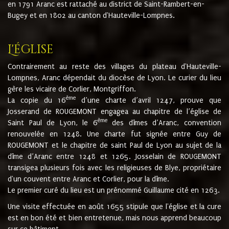
en 1791 Aranc est rattaché au district de Saint-Rambert-en-
Bugey et en 1802 au canton d'Hauteville-Lompnes.
L'église
Contrairement au reste des villages du plateau d'Hauteville-
Lompnes, Aranc dépendait du diocèse de Lyon. Le curier du lieu
gère les vicaire de Corlier, Montgriffon.
ème
La copie du 16
d’une charte d’avril 1247, prouve que
Josserand de ROUGEMONT engagea au chapitre de l’église de
ème
Saint Paul de Lyon, le 6
des dîmes d’Aranc, convention
renouvelée en 1248. Une charte fut signée entre Guy de
ROUGEMONT et le chapitre de saint Paul de Lyon au sujet de la
dîme d’Aranc entre 1248 et 1265. Josselain de ROUGEMONT
transigea plusieurs fois avec les religieuses de Blye, propriétaire
d'un couvent entre Aranc et Corlier, pour la dîme.
Le premier curé du lieu est un prénommé Guillaume cité en 1263.
Une visite effectuée en août 1655 stipule que l'église et la cure
est en bon été et bien entretenue, mais nous apprend beaucoup