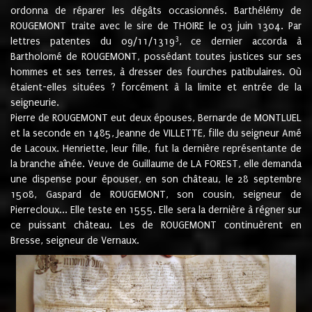
ordonna de réparer les dégâts occasionnés. Barthélémy de
ROUGEMONT traite avec le sire de THOIRE le 03 juin 1304. Par
3
lettres patentes du 09/11/1319
, ce dernier accorda à
Bartholomé de ROUGEMONT, possédant toutes justices sur ses
hommes et ses terres, à dresser des fourches patibulaires. Où
étaient-elles situées ? forcément à la limite et entrée de la
seigneurie.
Pierre de ROUGEMONT eut deux épouses, Bernarde de MONTLUEL
et la seconde en 1485, Jeanne de VILLETTE, fille du seigneur Amé
de Lacoux. Henriette, leur fille, fut la dernière représentante de
la branche aînée. Veuve de Guillaume de LA FOREST, elle demanda
une dispense pour épouser, en son château, le 28 septembre
1508, Gaspard de ROUGEMONT, son cousin, seigneur de
Pierrecloux... Elle teste en 1555. Elle sera la dernière à régner sur
ce puissant château. Les de ROUGEMONT continuèrent en
Bresse, seigneur de Vernaux.