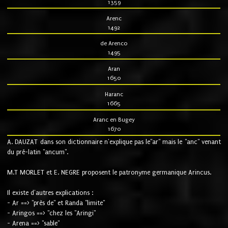
1359
Arenc
1492
de Arenco
1495
Aran
1650
Haranc
1665
Aranc en Bugey
1670
A. DAUZAT dans son dictionnaire n'explique pas le"ar" mais le "anc" venant
du pré-latin "ancum".
M.T MORLET et E. NEGRE proposent le patronyme germanique Arincus.
Il existe d'autres explications :
- Ar ==> "près de" et Randa "limite"
- Aringos ==> "chez les "Aringi"
- Arena ==> "sable"