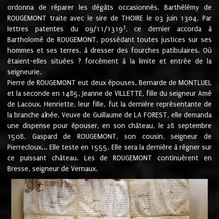
ordonna de réparer les dégâts occasionnés. Barthélémy de
ROUGEMONT traite avec le sire de THOIRE le 03 juin 1304. Par
3
lettres patentes du 09/11/1319
, ce dernier accorda à
Bartholomé de ROUGEMONT, possédant toutes justices sur ses
hommes et ses terres, à dresser des fourches patibulaires. Où
étaient-elles situées ? forcément à la limite et entrée de la
seigneurie.
Pierre de ROUGEMONT eut deux épouses, Bernarde de MONTLUEL
et la seconde en 1485, Jeanne de VILLETTE, fille du seigneur Amé
de Lacoux. Henriette, leur fille, fut la dernière représentante de
la branche aînée. Veuve de Guillaume de LA FOREST, elle demanda
une dispense pour épouser, en son château, le 28 septembre
1508, Gaspard de ROUGEMONT, son cousin, seigneur de
Pierrecloux... Elle teste en 1555. Elle sera la dernière à régner sur
ce puissant château. Les de ROUGEMONT continuèrent en
Bresse, seigneur de Vernaux.