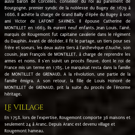
aussi baron de Corcelles, conseiller du roi au parlement de
Bourgogne, premier syndic de la noblesse du Bugey de 1679 à
1686. Il achète la charge de Grand Bailly d'épée du Bugey à son
ami Victor de LAFONT SAVINES. Il épouse Catherine de
MONTILLET en 1663. Ils eurent neuf enfants. Jean Louis, l'ainé,
marquis de Rougemont fut capitaine cavalerie dans le régiment
du Dauphin. Avant de décéder, il fit le partage, un tiers pour ses
frère et soeurs, les deux autre tiers à l'archevêque d'Auche, son
cousin, Jean François de MONTILLET, à charge de reprendre les
armes et noms. Il s'en suivit un procès fleuve, dont le roi de
France mis un terme en 1785. Le marquisat resta dans la famille
de MONTILLET de GRENAUD. A la révolution, une partie de la
famille émigra. A son retour, la fille de Louis Honoré de
MONTILLET de GRENAUD, prit la suite du procès de l'énorme
héritage.
Le village
En 1758, lors de l'expertise, Rougemont comporte 36 maisons et
seulement 24 à Aranc. Depuis Aranc est devenu village et
Rougemont hameau.