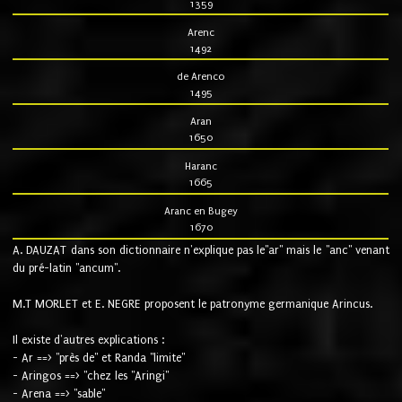
1359
Arenc
1492
de Arenco
1495
Aran
1650
Haranc
1665
Aranc en Bugey
1670
A. DAUZAT dans son dictionnaire n'explique pas le"ar" mais le "anc" venant
du pré-latin "ancum".
M.T MORLET et E. NEGRE proposent le patronyme germanique Arincus.
Il existe d'autres explications :
- Ar ==> "près de" et Randa "limite"
- Aringos ==> "chez les "Aringi"
- Arena ==> "sable"