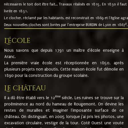
nécessaires le toit doit être fait... Travaux réalisés en 1815. En 1830 il faut
livrée en 1831.
Le clocher, réclamé par les habitants, est reconstruit en 1869 et l'église agr
8
Deux nouvelles cloches sont livrées par l'entreprise BURDIN de Lyon en 1867
.
L'école
Nous savons que depuis 1791 un maître d'école enseigne à
Aranc.
La première vraie école est réceptionnée en 1850, après
plusieurs projets non aboutis. Cette maison école fut démolie en
1890 pour la construction du groupe scolaire.
Le château
ème
Il a dû être établi vers le 12
siècle. Les ruines se trouve sur la
proéminence au nord du hameau de Rougemont. On devine les
restes de murailles et imaginer l'imposante surface de ce
château. On distinguait, en 2005 lorsque j'ai pris les photos, une
excavation circulaire, vestige de la tour. Coté Ouest une voute