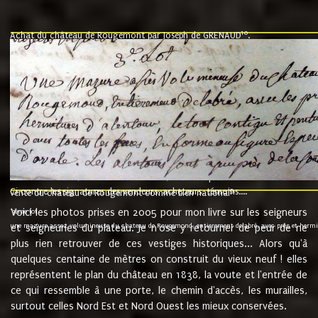
10
Achat du château de Rougemont par Joseph de GRENAUD
.
"l'an mil six cent soixante treze le ving neuvième jour du mois de novemb
nommé fut présent Messire Claude Guillaume de Moyriat chevalier baron de 
vend, purement simplement et irrevocablement a monseigneur monsieur Jose
et chavannes conseiller du roy au parlement de Bourgogne, present et accept
que le dit seigneur Baron de la Vellière a sur ses hommes, indivisables et fi
de la Velliere tout ainsi et comme le dit seigneur Baron et ses hauteurs e
présent......"
suivent les rentes, donation des terriers, etc... au prix de 880 livre louis d'or
Ci contre les signatures des vendeurs, acheteurs, témoins....
9.
vente du château de Rougemont comme bien national
Voici les photos prises en 2005 pour mon livre sur les seigneurs
"3ème lot
une mazure assez volumineuse du chateau de Rougemond, entierement delabré, avec près et hermitur
et seigneuries du plateau. Je n'ose y retourner de peur de ne
plus rien retrouver de ces vestiges historiques... Alors qu'à
quelques centaine de mètres on construit du vieux neuf ! elles
représentent le plan du château en 1838, la voute et l'entrée de
ce qui ressemble à une porte, le chemin d'accès, les murailles,
surtout celles Nord Est et Nord Ouest les mieux conservées.