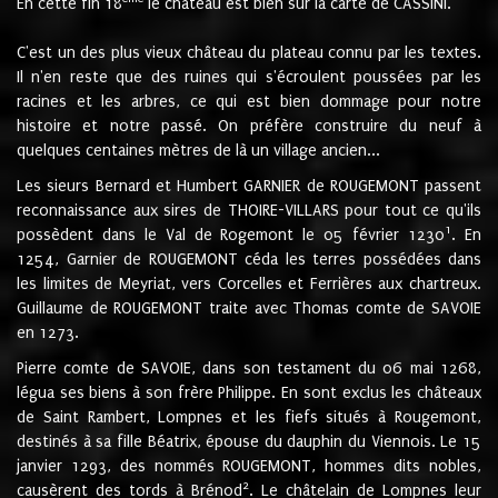
En cette fin 18
le château est bien sur la carte de CASSINI.
C'est un des plus vieux château du plateau connu par les textes.
Il n'en reste que des ruines qui s'écroulent poussées par les
racines et les arbres, ce qui est bien dommage pour notre
histoire et notre passé. On préfère construire du neuf à
quelques centaines mètres de là un village ancien...
Les sieurs Bernard et Humbert GARNIER de ROUGEMONT passent
reconnaissance aux sires de THOIRE-VILLARS pour tout ce qu'ils
1
possèdent dans le Val de Rogemont le 05 février 1230
. En
1254, Garnier de ROUGEMONT céda les terres possédées dans
les limites de Meyriat, vers Corcelles et Ferrières aux chartreux.
Guillaume de ROUGEMONT traite avec Thomas comte de SAVOIE
en 1273.
Pierre comte de SAVOIE, dans son testament du 06 mai 1268,
légua ses biens à son frère Philippe. En sont exclus les châteaux
de Saint Rambert, Lompnes et les fiefs situés à Rougemont,
destinés à sa fille Béatrix, épouse du dauphin du Viennois. Le 15
janvier 1293, des nommés ROUGEMONT, hommes dits nobles,
2
causèrent des tords à Brénod
. Le châtelain de Lompnes leur