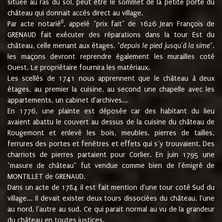
située au ras du sol, peut être le sommet de la petite porte du
château qui donnait accès direct au village.
6
Par acte notarié
, appelé "prix fait" de 1626 Jean François de
GRENAUD fait exécuter des réparations dans la tour Est du
château, celle menant aux étages, "
depuis le pied jusqu'à la sime
".
les maçons devront reprendre également les murailles coté
Ouest. Le propriétaire fournira les matériaux.
Les scellés de 1741 nous apprennent que le château à deux
étages, au premier la cuisine, au second une chapelle avec les
appartements, un cabinet d'archives...
En 1776, une plainte est déposée car des habitant du lieu
avaient abattu le couvert au dessus de la cuisine du château de
Rougemont et enlevé les bois, meubles, pierres de tailles,
ferrures des portes et fenêtres et effets qui s’y trouvaient. Des
charriots de pierres partaient pour Corlier. En juin 1795 une
"masure de château" fut vendue comme bien de l'émigré de
MONTILLET de GRENAUD.
Dans un acte de 1784 il est fait mention d'une tour coté Sud du
village... Il devait exister deux tours dissociées du château, l'une
au nord, l'autre au sud. Ce qui parait normal au vu de la grandeur
du château en toutes justices.