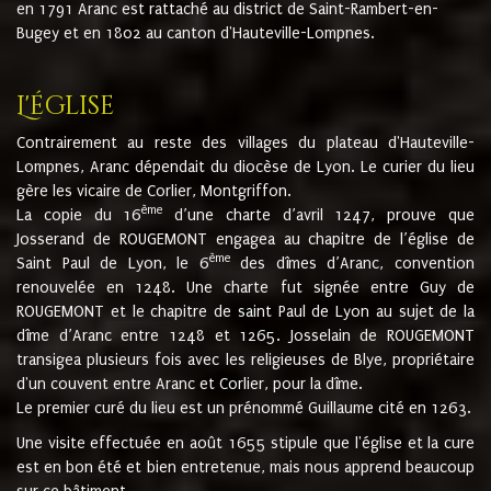
en 1791 Aranc est rattaché au district de Saint-Rambert-en-
Bugey et en 1802 au canton d'Hauteville-Lompnes.
L'église
Contrairement au reste des villages du plateau d'Hauteville-
Lompnes, Aranc dépendait du diocèse de Lyon. Le curier du lieu
gère les vicaire de Corlier, Montgriffon.
ème
La copie du 16
d’une charte d’avril 1247, prouve que
Josserand de ROUGEMONT engagea au chapitre de l’église de
ème
Saint Paul de Lyon, le 6
des dîmes d’Aranc, convention
renouvelée en 1248. Une charte fut signée entre Guy de
ROUGEMONT et le chapitre de saint Paul de Lyon au sujet de la
dîme d’Aranc entre 1248 et 1265. Josselain de ROUGEMONT
transigea plusieurs fois avec les religieuses de Blye, propriétaire
d'un couvent entre Aranc et Corlier, pour la dîme.
Le premier curé du lieu est un prénommé Guillaume cité en 1263.
Une visite effectuée en août 1655 stipule que l'église et la cure
est en bon été et bien entretenue, mais nous apprend beaucoup