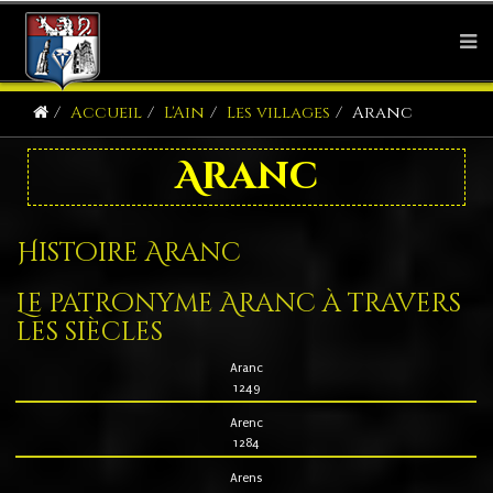
Accueil
L'Ain
Les villages
Aranc
Aranc
Histoire Aranc
Le patronyme Aranc à travers
les siècles
Aranc
1249
Arenc
1284
Arens