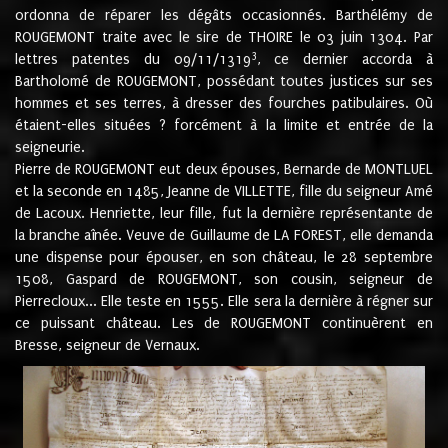
ordonna de réparer les dégâts occasionnés. Barthélémy de
ROUGEMONT traite avec le sire de THOIRE le 03 juin 1304. Par
3
lettres patentes du 09/11/1319
, ce dernier accorda à
Bartholomé de ROUGEMONT, possédant toutes justices sur ses
hommes et ses terres, à dresser des fourches patibulaires. Où
étaient-elles situées ? forcément à la limite et entrée de la
seigneurie.
Pierre de ROUGEMONT eut deux épouses, Bernarde de MONTLUEL
et la seconde en 1485, Jeanne de VILLETTE, fille du seigneur Amé
de Lacoux. Henriette, leur fille, fut la dernière représentante de
la branche aînée. Veuve de Guillaume de LA FOREST, elle demanda
une dispense pour épouser, en son château, le 28 septembre
1508, Gaspard de ROUGEMONT, son cousin, seigneur de
Pierrecloux... Elle teste en 1555. Elle sera la dernière à régner sur
ce puissant château. Les de ROUGEMONT continuèrent en
Bresse, seigneur de Vernaux.