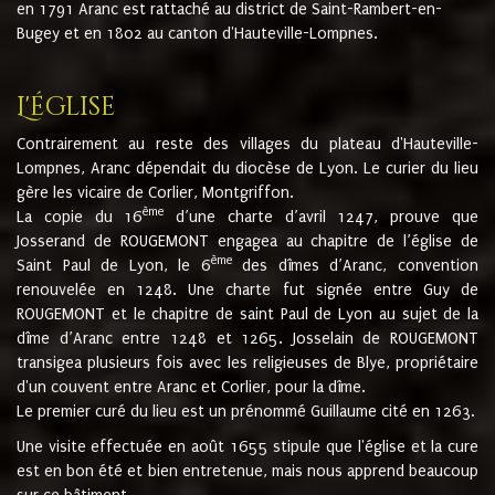
en 1791 Aranc est rattaché au district de Saint-Rambert-en-
Bugey et en 1802 au canton d'Hauteville-Lompnes.
L'église
Contrairement au reste des villages du plateau d'Hauteville-
Lompnes, Aranc dépendait du diocèse de Lyon. Le curier du lieu
gère les vicaire de Corlier, Montgriffon.
ème
La copie du 16
d’une charte d’avril 1247, prouve que
Josserand de ROUGEMONT engagea au chapitre de l’église de
ème
Saint Paul de Lyon, le 6
des dîmes d’Aranc, convention
renouvelée en 1248. Une charte fut signée entre Guy de
ROUGEMONT et le chapitre de saint Paul de Lyon au sujet de la
dîme d’Aranc entre 1248 et 1265. Josselain de ROUGEMONT
transigea plusieurs fois avec les religieuses de Blye, propriétaire
d'un couvent entre Aranc et Corlier, pour la dîme.
Le premier curé du lieu est un prénommé Guillaume cité en 1263.
Une visite effectuée en août 1655 stipule que l'église et la cure
est en bon été et bien entretenue, mais nous apprend beaucoup