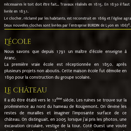
nécessaires le toit doit être fait... Travaux réalisés en 1815. En 1830 il faut
livrée en 1831.
Le clocher, réclamé par les habitants, est reconstruit en 1869 et l'église agr
8
Deux nouvelles cloches sont livrées par l'entreprise BURDIN de Lyon en 1867
.
L'école
Nous savons que depuis 1791 un maître d'école enseigne à
Aranc.
La première vraie école est réceptionnée en 1850, après
plusieurs projets non aboutis. Cette maison école fut démolie en
1890 pour la construction du groupe scolaire.
Le château
ème
Il a dû être établi vers le 12
siècle. Les ruines se trouve sur la
proéminence au nord du hameau de Rougemont. On devine les
restes de murailles et imaginer l'imposante surface de ce
château. On distinguait, en 2005 lorsque j'ai pris les photos, une
excavation circulaire, vestige de la tour. Coté Ouest une voute