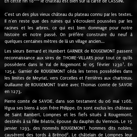
En cette fin 18
le château est bien sur la carte de CASSINI.
C'est un des plus vieux château du plateau connu par les textes.
Il n'en reste que des ruines qui s'écroulent poussées par les
racines et les arbres, ce qui est bien dommage pour notre
histoire et notre passé. On préfère construire du neuf à
quelques centaines mètres de là un village ancien...
Les sieurs Bernard et Humbert GARNIER de ROUGEMONT passent
reconnaissance aux sires de THOIRE-VILLARS pour tout ce qu'ils
1
possèdent dans le Val de Rogemont le 05 février 1230
. En
1254, Garnier de ROUGEMONT céda les terres possédées dans
les limites de Meyriat, vers Corcelles et Ferrières aux chartreux.
Guillaume de ROUGEMONT traite avec Thomas comte de SAVOIE
en 1273.
Pierre comte de SAVOIE, dans son testament du 06 mai 1268,
légua ses biens à son frère Philippe. En sont exclus les châteaux
de Saint Rambert, Lompnes et les fiefs situés à Rougemont,
destinés à sa fille Béatrix, épouse du dauphin du Viennois. Le 15
janvier 1293, des nommés ROUGEMONT, hommes dits nobles,
2
causèrent des tords à Brénod
. Le châtelain de Lompnes leur