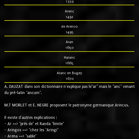
1359
Arenc
1492
de Arenco
1495
Aran
1650
Haranc
1665
Aranc en Bugey
1670
A. DAUZAT dans son dictionnaire n'explique pas le"ar" mais le "anc" venant
du pré-latin "ancum".
M.T MORLET et E. NEGRE proposent le patronyme germanique Arincus.
Il existe d'autres explications :
- Ar ==> "près de" et Randa "limite"
- Aringos ==> "chez les "Aringi"
- Arena ==> "sable"