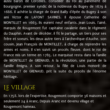
aussi baron de Corcelles, conseiller du roi au parlement de
Bourgogne, premier syndic de la noblesse du Bugey de 1679 à
1686. Il achète la charge de Grand Bailly d'épée du Bugey à son
ami Victor de LAFONT SAVINES. Il épouse Catherine de
MONTILLET en 1663. Ils eurent neuf enfants. Jean Louis, l'ainé,
marquis de Rougemont fut capitaine cavalerie dans le régiment
du Dauphin. Avant de décéder, il fit le partage, un tiers pour ses
frère et soeurs, les deux autre tiers à l'archevêque d'Auche, son
cousin, Jean François de MONTILLET, à charge de reprendre les
armes et noms. Il s'en suivit un procès fleuve, dont le roi de
France mis un terme en 1785. Le marquisat resta dans la famille
de MONTILLET de GRENAUD. A la révolution, une partie de la
famille émigra. A son retour, la fille de Louis Honoré de
MONTILLET de GRENAUD, prit la suite du procès de l'énorme
héritage.
Le village
En 1758, lors de l'expertise, Rougemont comporte 36 maisons et
seulement 24 à Aranc. Depuis Aranc est devenu village et
Rougemont hameau.