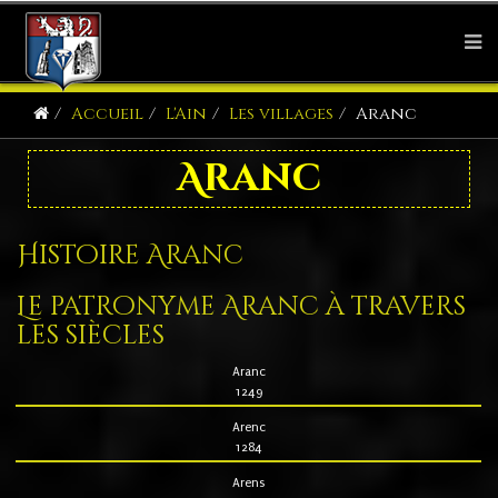
Accueil
L'Ain
Les villages
Aranc
Aranc
Histoire Aranc
Le patronyme Aranc à travers
les siècles
Aranc
1249
Arenc
1284
Arens