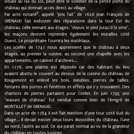
située au ras du sol, peut être le sommet de la petite porte du
château qui donnait accès direct au village.
6
Par acte notarié
, appelé "prix fait" de 1626 Jean François de
GRENAUD fait exécuter des réparations dans la tour Est du
château, celle menant aux étages, "
depuis le pied jusqu'à la sime
".
les maçons devront reprendre également les murailles coté
Ouest. Le propriétaire fournira les matériaux.
Les scellés de 1741 nous apprennent que le château à deux
étages, au premier la cuisine, au second une chapelle avec les
appartements, un cabinet d'archives...
En 1776, une plainte est déposée car des habitant du lieu
avaient abattu le couvert au dessus de la cuisine du château de
Rougemont et enlevé les bois, meubles, pierres de tailles,
ferrures des portes et fenêtres et effets qui s’y trouvaient. Des
charriots de pierres partaient pour Corlier. En juin 1795 une
"masure de château" fut vendue comme bien de l'émigré de
MONTILLET de GRENAUD.
Dans un acte de 1784 il est fait mention d'une tour coté Sud du
village... Il devait exister deux tours dissociées du château, l'une
au nord, l'autre au sud. Ce qui parait normal au vu de la grandeur
du château en toutes justices.