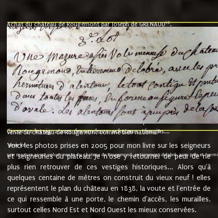
10
Achat du château de Rougemont par Joseph de GRENAUD
.
"l'an mil six cent soixante treze le ving neuvième jour du mois de novemb
nommé fut présent Messire Claude Guillaume de Moyriat chevalier baron de 
vend, purement simplement et irrevocablement a monseigneur monsieur Jose
et chavannes conseiller du roy au parlement de Bourgogne, present et accept
que le dit seigneur Baron de la Vellière a sur ses hommes, indivisables et fi
de la Velliere tout ainsi et comme le dit seigneur Baron et ses hauteurs e
présent......"
suivent les rentes, donation des terriers, etc... au prix de 880 livre louis d'or
Ci contre les signatures des vendeurs, acheteurs, témoins....
9.
vente du château de Rougemont comme bien national
Voici les photos prises en 2005 pour mon livre sur les seigneurs
"3ème lot
une mazure assez volumineuse du chateau de Rougemond, entierement delabré, avec près et hermitur
et seigneuries du plateau. Je n'ose y retourner de peur de ne
plus rien retrouver de ces vestiges historiques... Alors qu'à
quelques centaine de mètres on construit du vieux neuf ! elles
représentent le plan du château en 1838, la voute et l'entrée de
ce qui ressemble à une porte, le chemin d'accès, les murailles,
surtout celles Nord Est et Nord Ouest les mieux conservées.