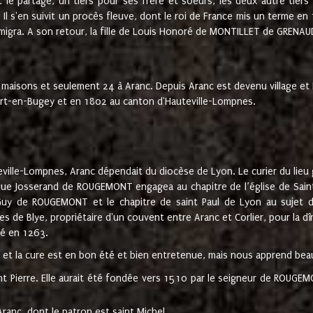
t le partage, un tiers pour ses frère et soeurs, les deux autre tiers
l s'en suivit un procès fleuve, dont le roi de France mis un terme en
émigra. A son retour, la fille de Louis Honoré de MONTILLET de GRENAUD
 maisons et seulement 24 à Aranc. Depuis Aranc est devenu village 
bert-en-Bugey et en 1802 au canton d'Hauteville-Lompnes.
ville-Lompnes, Aranc dépendait du diocèse de Lyon. Le curier du lieu g
que Josserand de ROUGEMONT engagea au chapitre de l’église de Saint
uy de ROUGEMONT et le chapitre de saint Paul de Lyon au sujet d
s de Blye, propriétaire d'un couvent entre Aranc et Corlier, pour la dî
té en 1263.
e et la cure est en bon été et bien entretenue, mais nous apprend be
aint Pierre. Elle aurait été fondée vers 1510 par le seigneur de RO
ranc, dont le patron est saint Michel.