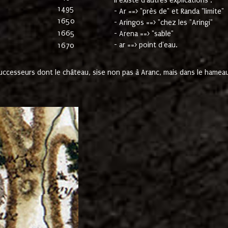
Il existe d'autres explications :
1495
- Ar ==> "près de" et Randa "limite"
1650
- Aringos ==> "chez les "Aringi"
1665
- Arena ==> "sable"
- ar ==> point d'eau.
1670
cesseurs dont le château, sise non pas à Aranc, mais dans le hameau 