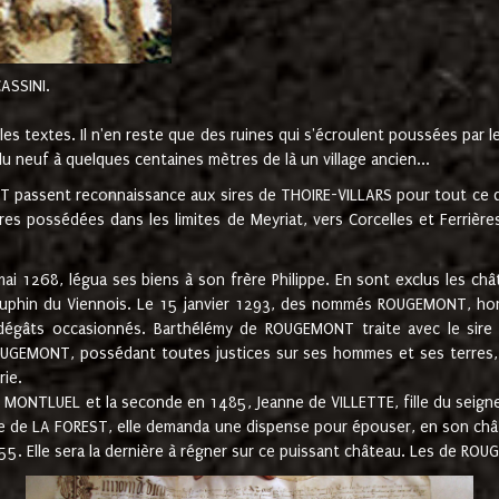
CASSINI.
es textes. Il n'en reste que des ruines qui s'écroulent poussées par 
u neuf à quelques centaines mètres de là un village ancien...
passent reconnaissance aux sires de THOIRE-VILLARS pour tout ce qu
es possédées dans les limites de Meyriat, vers Corcelles et Ferrièr
 1268, légua ses biens à son frère Philippe. En sont exclus les châ
dauphin du Viennois. Le 15 janvier 1293, des nommés ROUGEMONT, ho
dégâts occasionnés. Barthélémy de ROUGEMONT traite avec le sire 
UGEMONT, possédant toutes justices sur ses hommes et ses terres, à
rie.
NTLUEL et la seconde en 1485, Jeanne de VILLETTE, fille du seigneur 
ume de LA FOREST, elle demanda une dispense pour épouser, en son c
1555. Elle sera la dernière à régner sur ce puissant château. Les de 