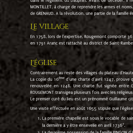
dans le régiment du Dauphin. Avant de décéder, il fi
MONTILLET, à charge de reprendre les armes et noms. I
de GRENAUD. A la révolution, une partie de la famille 
Le village
En 1758, lors de l'expertise, Rougemont comporte 36
en 1791 Aranc est rattaché au district de Saint-Ram
L'église
Contrairement au reste des villages du plateau d'Haute
ème
La copie du 16
d’une charte d’avril 1247, prouve 
renouvelée en 1248. Une charte fut signée entre G
ROUGEMONT transigea plusieurs fois avec les religieuse
Le premier curé du lieu est un prénommé Guillaume ci
Une visite effectuée en août 1655 stipule que l'églis
La première chapelle est sous le vocable de s
7
la dernière a y être ensevelie en avril 1736
.
La deuxième possession de la famille PINGON d'A