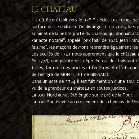
Le château
ème
Il a dû être établi vers le 12
siècle. Les ruines s
surface de ce château. On distinguait, en 2005 lorsque
sommet de la petite porte du château qui donnait accès
6
Par acte notarié
, appelé "prix fait" de 1626 Jean Fra
la sime
". les maçons devront reprendre également les m
Les scellés de 1741 nous apprennent que le château à 
En 1776, une plainte est déposée car des habitant d
tailles, ferrures des portes et fenêtres et effets qui
de l'émigré de MONTILLET de GRENAUD.
Dans un acte de 1784 il est fait mention d'une tour co
vu de la grandeur du château en toutes justices.
La tour Nord aurait été érigée sur le pré de la Tour.
La tour Sud élevée au croisement des chemins de Rés