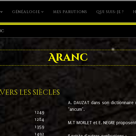
GÉNÉALOGIE
MES PARUTIONS
QUI SUIS-JE ?
H
nc
Aranc
ers les siècles
A. DAUZAT dans son dictionnaire n'
"ancum".
1249
1284
M.T MORLET et E. NEGRE proposent
1359
1492