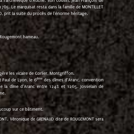
 à l'archevêque d'Auche, son cousin, Jean François de
 1785. Le marquisat resta dans la famille de MONTILLET
, prit la suite du procès de l'énorme héritage.
et Rougemont hameau.
ère les vicaire de Corlier, Montgriffon.
ème
 Paul de Lyon, le 6
des dîmes d’Aranc, convention
e la dîme d’Aranc entre 1248 et 1265. Josselain de
me.
aucoup sur ce bâtiment.
UGEMONT. Véronique de GRENAUD dite de ROUGEMONT sera