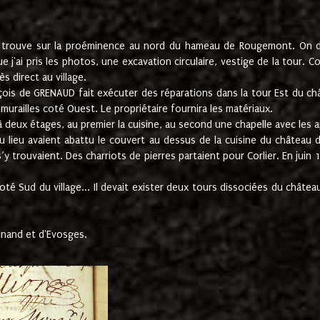
e trouve sur la proéminence au nord du hameau de Rougemont. On dev
 j'ai pris les photos, une excavation circulaire, vestige de la tour. 
 direct au village.
nçois de GRENAUD fait exécuter des réparations dans la tour Est du ch
urailles coté Ouest. Le propriétaire fournira les matériaux.
deux étages, au premier la cuisine, au second une chapelle avec les a
u lieu avaient abattu le couvert au dessus de la cuisine du château 
 s’y trouvaient. Des charriots de pierres partaient pour Corlier. En 
té Sud du village... Il devait exister deux tours dissociées du château,
inand et d'Evosges.