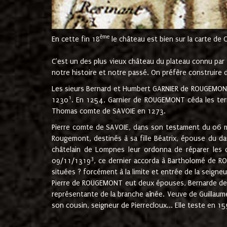
ème
En cette fin 18
le château est bien sur la carte de 
C'est un des plus vieux château du plateau connu par l
notre histoire et notre passé. On préfère construire d
Les sieurs Bernard et Humbert GARNIER de ROUGEMONT 
1
1230
. En 1254, Garnier de ROUGEMONT céda les terr
Thomas comte de SAVOIE en 1273.
Pierre comte de SAVOIE, dans son testament du 06 mai
Rougemont, destinés à sa fille Béatrix, épouse du 
châtelain de Lompnes leur ordonna de réparer les 
3
09/11/1319
, ce dernier accorda à Bartholomé de RO
situées ? forcément à la limite et entrée de la seigneu
Pierre de ROUGEMONT eut deux épouses, Bernarde de MO
représentante de la branche aînée. Veuve de Guilla
son cousin, seigneur de Pierrecloux... Elle teste en 