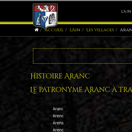
L'AIN
Accueil
L'Ain
Les villages
Ara
Histoire Aranc
Le patronyme Aranc à trav
Aranc
Arenc
Arens
Arenc