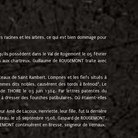
les racines et les arbres, ce qui est bien dommage pour
'ils possèdent dans le Val de Rogemont le 05 février
es aux chartreux. Guillaume de ROUGEMONT traite avec
teaux de Saint Rambert, Lompnes et les fiefs situés à
2
mmes dits nobles, causèrent des tords à Brénod
. Le
de THOIRE le 03 juin 1304. Par lettres patentes du
 dresser des fourches patibulaires. Où étaient-elles
Amé de Lacoux. Henriette, leur fille, fut la dernière
hâteau, le 28 septembre 1508, Gaspard de ROUGEMONT,
ROUGEMONT continuèrent en Bresse, seigneur de Vernaux.