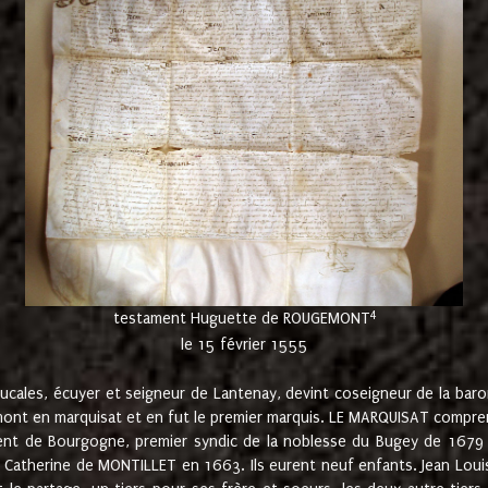
4
testament Huguette de ROUGEMONT
le 15 février 1555
cales, écuyer et seigneur de Lantenay, devint coseigneur de la bar
ont en marquisat et en fut le premier marquis. LE MARQUISAT comprenait
ement de Bourgogne, premier syndic de la noblesse du Bugey de 1679 à
Catherine de MONTILLET en 1663. Ils eurent neuf enfants. Jean Louis,