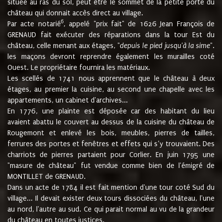
située au ras du sol, peut être le sommet de la petite porte du
château qui donnait accès direct au village.
6
Par acte notarié
, appelé "prix fait" de 1626 Jean François de
GRENAUD fait exécuter des réparations dans la tour Est du
château, celle menant aux étages, "
depuis le pied jusqu'à la sime
".
les maçons devront reprendre également les murailles coté
Ouest. Le propriétaire fournira les matériaux.
Les scellés de 1741 nous apprennent que le château à deux
étages, au premier la cuisine, au second une chapelle avec les
appartements, un cabinet d'archives...
En 1776, une plainte est déposée car des habitant du lieu
avaient abattu le couvert au dessus de la cuisine du château de
Rougemont et enlevé les bois, meubles, pierres de tailles,
ferrures des portes et fenêtres et effets qui s’y trouvaient. Des
charriots de pierres partaient pour Corlier. En juin 1795 une
"masure de château" fut vendue comme bien de l'émigré de
MONTILLET de GRENAUD.
Dans un acte de 1784 il est fait mention d'une tour coté Sud du
village... Il devait exister deux tours dissociées du château, l'une
au nord, l'autre au sud. Ce qui parait normal au vu de la grandeur
du château en toutes justices.