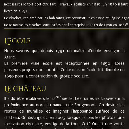
nécessaires le toit doit être fait... Travaux réalisés en 1815. En 1830 il faut
livrée en 1831.
Le clocher, réclamé par les habitants, est reconstruit en 1869 et l'église agr
8
Deux nouvelles cloches sont livrées par l'entreprise BURDIN de Lyon en 1867
.
L'école
Nous savons que depuis 1791 un maître d'école enseigne à
Aranc.
La première vraie école est réceptionnée en 1850, après
plusieurs projets non aboutis. Cette maison école fut démolie en
1890 pour la construction du groupe scolaire.
Le château
ème
Il a dû être établi vers le 12
siècle. Les ruines se trouve sur la
proéminence au nord du hameau de Rougemont. On devine les
restes de murailles et imaginer l'imposante surface de ce
château. On distinguait, en 2005 lorsque j'ai pris les photos, une
excavation circulaire, vestige de la tour. Coté Ouest une voute