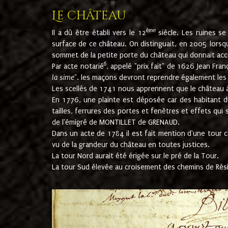
Le château
ème
Il a dû être établi vers le 12
siècle. Les ruines s
surface de ce château. On distinguait, en 2005 lorsque
sommet de la petite porte du château qui donnait accès
6
Par acte notarié
, appelé "prix fait" de 1626 Jean Fra
la sime
". les maçons devront reprendre également les m
Les scellés de 1741 nous apprennent que le château à 
En 1776, une plainte est déposée car des habitant d
tailles, ferrures des portes et fenêtres et effets qui
de l'émigré de MONTILLET de GRENAUD.
Dans un acte de 1784 il est fait mention d'une tour co
vu de la grandeur du château en toutes justices.
La tour Nord aurait été érigée sur le pré de la Tour.
La tour Sud élevée au croisement des chemins de Rés