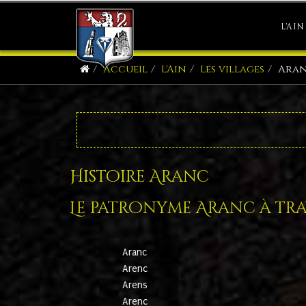
L'AIN
Accueil
L'Ain
Les villages
Ara
Histoire Aranc
Le patronyme Aranc à trav
Aranc
Arenc
Arens
Arenc