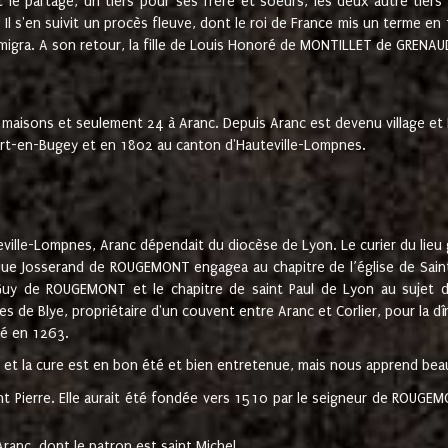
t le partage, un tiers pour ses frère et soeurs, les deux autre tiers
l s'en suivit un procès fleuve, dont le roi de France mis un terme en
émigra. A son retour, la fille de Louis Honoré de MONTILLET de GRENAUD
 maisons et seulement 24 à Aranc. Depuis Aranc est devenu village 
bert-en-Bugey et en 1802 au canton d'Hauteville-Lompnes.
ville-Lompnes, Aranc dépendait du diocèse de Lyon. Le curier du lieu g
que Josserand de ROUGEMONT engagea au chapitre de l’église de Saint
uy de ROUGEMONT et le chapitre de saint Paul de Lyon au sujet d
s de Blye, propriétaire d'un couvent entre Aranc et Corlier, pour la dî
té en 1263.
e et la cure est en bon été et bien entretenue, mais nous apprend be
aint Pierre. Elle aurait été fondée vers 1510 par le seigneur de RO
ranc, dont le patron est saint Michel.