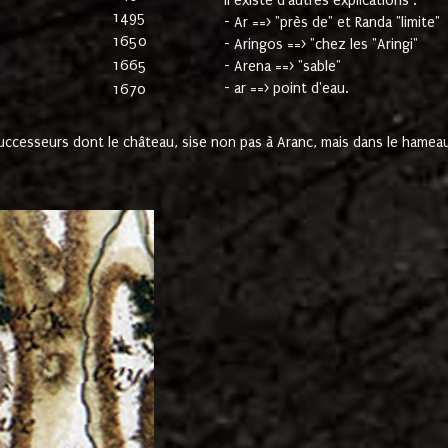
Il existe d'autres explications :
1495
- Ar ==> "près de" et Randa "limite"
1650
- Aringos ==> "chez les "Aringi"
1665
- Arena ==> "sable"
- ar ==> point d'eau.
1670
cesseurs dont le château, sise non pas à Aranc, mais dans le hameau 