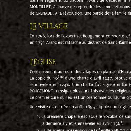
dans le régiment du Dauphin. Avant de décéder, il fi
MONTILLET, à charge de reprendre les armes et noms. I
de GRENAUD. A la révolution, une partie de la famille 
Le village
En 1758, lors de l'expertise, Rougemont comporte 36
en 1791 Aranc est rattaché au district de Saint-Ram
L'église
Contrairement au reste des villages du plateau d'Haute
ème
La copie du 16
d’une charte d’avril 1247, prouve 
renouvelée en 1248. Une charte fut signée entre G
ROUGEMONT transigea plusieurs fois avec les religieuse
Le premier curé du lieu est un prénommé Guillaume ci
Une visite effectuée en août 1655 stipule que l'églis
La première chapelle est sous le vocable de s
7
la dernière a y être ensevelie en avril 1736
.
La deuxième possession de la famille PINGON d'A