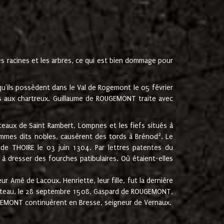
les racines et les arbres, ce qui est bien dommage pour
'ils possèdent dans le Val de Rogemont le 05 février
es aux chartreux. Guillaume de ROUGEMONT traite avec
teaux de Saint Rambert, Lompnes et les fiefs situés à
2
mmes dits nobles, causèrent des tords à Brénod
. Le
de THOIRE le 03 juin 1304. Par lettres patentes du
 dresser des fourches patibulaires. Où étaient-elles
Amé de Lacoux. Henriette, leur fille, fut la dernière
hâteau, le 28 septembre 1508, Gaspard de ROUGEMONT,
ROUGEMONT continuèrent en Bresse, seigneur de Vernaux.