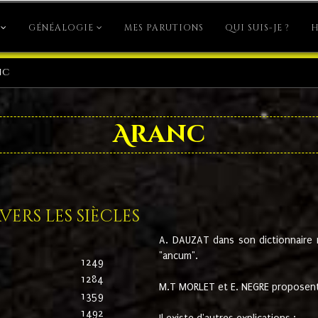
GÉNÉALOGIE
MES PARUTIONS
QUI SUIS-JE ?
H
nc
Aranc
ers les siècles
A. DAUZAT dans son dictionnaire n'
"ancum".
1249
1284
M.T MORLET et E. NEGRE proposent
1359
1492