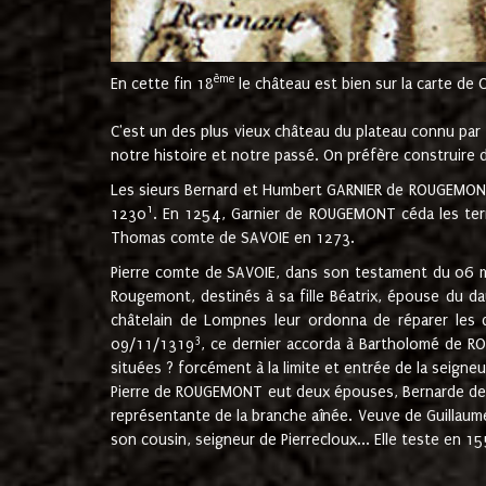
ème
En cette fin 18
le château est bien sur la carte de 
C'est un des plus vieux château du plateau connu par l
notre histoire et notre passé. On préfère construire d
Les sieurs Bernard et Humbert GARNIER de ROUGEMONT 
1
1230
. En 1254, Garnier de ROUGEMONT céda les terr
Thomas comte de SAVOIE en 1273.
Pierre comte de SAVOIE, dans son testament du 06 mai
Rougemont, destinés à sa fille Béatrix, épouse du 
châtelain de Lompnes leur ordonna de réparer les 
3
09/11/1319
, ce dernier accorda à Bartholomé de RO
situées ? forcément à la limite et entrée de la seigneu
Pierre de ROUGEMONT eut deux épouses, Bernarde de MO
représentante de la branche aînée. Veuve de Guilla
son cousin, seigneur de Pierrecloux... Elle teste en 