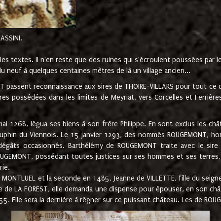
CASSINI.
es textes. Il n'en reste que des ruines qui s'écroulent poussées par 
u neuf à quelques centaines mètres de là un village ancien...
passent reconnaissance aux sires de THOIRE-VILLARS pour tout ce qu
es possédées dans les limites de Meyriat, vers Corcelles et Ferrièr
 1268, légua ses biens à son frère Philippe. En sont exclus les châ
dauphin du Viennois. Le 15 janvier 1293, des nommés ROUGEMONT, ho
dégâts occasionnés. Barthélémy de ROUGEMONT traite avec le sire 
UGEMONT, possédant toutes justices sur ses hommes et ses terres, à
rie.
NTLUEL et la seconde en 1485, Jeanne de VILLETTE, fille du seigneur 
ume de LA FOREST, elle demanda une dispense pour épouser, en son c
1555. Elle sera la dernière à régner sur ce puissant château. Les de 