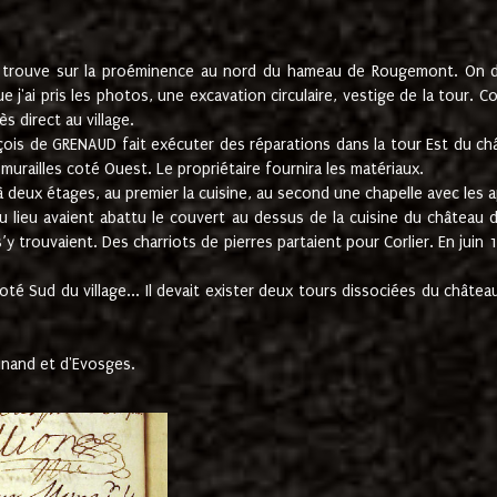
e trouve sur la proéminence au nord du hameau de Rougemont. On dev
 j'ai pris les photos, une excavation circulaire, vestige de la tour. 
 direct au village.
nçois de GRENAUD fait exécuter des réparations dans la tour Est du ch
urailles coté Ouest. Le propriétaire fournira les matériaux.
deux étages, au premier la cuisine, au second une chapelle avec les a
u lieu avaient abattu le couvert au dessus de la cuisine du château 
 s’y trouvaient. Des charriots de pierres partaient pour Corlier. En 
té Sud du village... Il devait exister deux tours dissociées du château,
inand et d'Evosges.