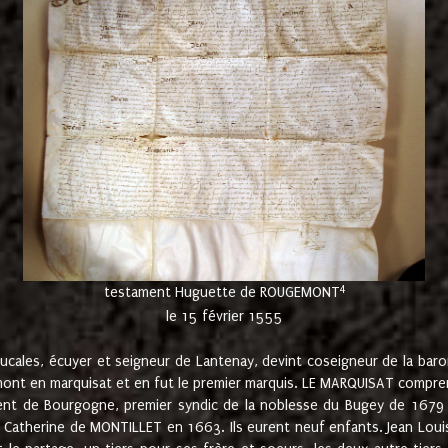
4
testament Huguette de ROUGEMONT
le 15 février 1555
cales, écuyer et seigneur de Lantenay, devint coseigneur de la bar
ont en marquisat et en fut le premier marquis. LE MARQUISAT comprenait
ement de Bourgogne, premier syndic de la noblesse du Bugey de 1679 à
Catherine de MONTILLET en 1663. Ils eurent neuf enfants. Jean Louis,