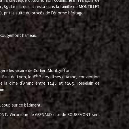
 à l'archevêque d'Auche, son cousin, Jean François de
 1785. Le marquisat resta dans la famille de MONTILLET
, prit la suite du procès de l'énorme héritage.
et Rougemont hameau.
ère les vicaire de Corlier, Montgriffon.
ème
 Paul de Lyon, le 6
des dîmes d’Aranc, convention
e la dîme d’Aranc entre 1248 et 1265. Josselain de
me.
aucoup sur ce bâtiment.
UGEMONT. Véronique de GRENAUD dite de ROUGEMONT sera