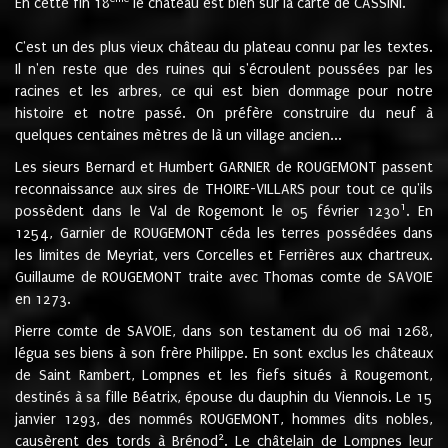
En cette fin 18
le château est bien sur la carte de CASSINI.
C'est un des plus vieux château du plateau connu par les textes.
Il n'en reste que des ruines qui s'écroulent poussées par les
racines et les arbres, ce qui est bien dommage pour notre
histoire et notre passé. On préfère construire du neuf à
quelques centaines mètres de là un village ancien...
Les sieurs Bernard et Humbert GARNIER de ROUGEMONT passent
reconnaissance aux sires de THOIRE-VILLARS pour tout ce qu'ils
1
possèdent dans le Val de Rogemont le 05 février 1230
. En
1254, Garnier de ROUGEMONT céda les terres possédées dans
les limites de Meyriat, vers Corcelles et Ferrières aux chartreux.
Guillaume de ROUGEMONT traite avec Thomas comte de SAVOIE
en 1273.
Pierre comte de SAVOIE, dans son testament du 06 mai 1268,
légua ses biens à son frère Philippe. En sont exclus les châteaux
de Saint Rambert, Lompnes et les fiefs situés à Rougemont,
destinés à sa fille Béatrix, épouse du dauphin du Viennois. Le 15
janvier 1293, des nommés ROUGEMONT, hommes dits nobles,
2
causèrent des tords à Brénod
. Le châtelain de Lompnes leur