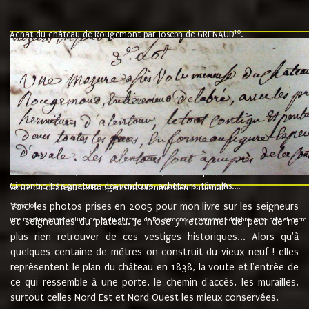
10
Achat du château de Rougemont par Joseph de GRENAUD
.
"l'an mil six cent soixante treze le ving neuvième jour du mois de novemb
nommé fut présent Messire Claude Guillaume de Moyriat chevalier baron de 
vend, purement simplement et irrevocablement a monseigneur monsieur Jose
et chavannes conseiller du roy au parlement de Bourgogne, present et accept
que le dit seigneur Baron de la Vellière a sur ses hommes, indivisables et fi
de la Velliere tout ainsi et comme le dit seigneur Baron et ses hauteurs e
présent......"
suivent les rentes, donation des terriers, etc... au prix de 880 livre louis d'or
Ci contre les signatures des vendeurs, acheteurs, témoins....
9.
vente du château de Rougemont comme bien national
Voici les photos prises en 2005 pour mon livre sur les seigneurs
"3ème lot
une mazure assez volumineuse du chateau de Rougemond, entierement delabré, avec près et hermitur
et seigneuries du plateau. Je n'ose y retourner de peur de ne
plus rien retrouver de ces vestiges historiques... Alors qu'à
quelques centaine de mètres on construit du vieux neuf ! elles
représentent le plan du château en 1838, la voute et l'entrée de
ce qui ressemble à une porte, le chemin d'accès, les murailles,
surtout celles Nord Est et Nord Ouest les mieux conservées.