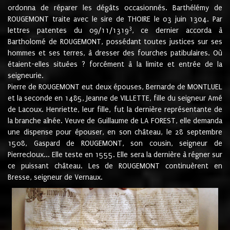
ordonna de réparer les dégâts occasionnés. Barthélémy de
ROUGEMONT traite avec le sire de THOIRE le 03 juin 1304. Par
3
lettres patentes du 09/11/1319
, ce dernier accorda à
Bartholomé de ROUGEMONT, possédant toutes justices sur ses
hommes et ses terres, à dresser des fourches patibulaires. Où
étaient-elles situées ? forcément à la limite et entrée de la
seigneurie.
Pierre de ROUGEMONT eut deux épouses, Bernarde de MONTLUEL
et la seconde en 1485, Jeanne de VILLETTE, fille du seigneur Amé
de Lacoux. Henriette, leur fille, fut la dernière représentante de
la branche aînée. Veuve de Guillaume de LA FOREST, elle demanda
une dispense pour épouser, en son château, le 28 septembre
1508, Gaspard de ROUGEMONT, son cousin, seigneur de
Pierrecloux... Elle teste en 1555. Elle sera la dernière à régner sur
ce puissant château. Les de ROUGEMONT continuèrent en
Bresse, seigneur de Vernaux.