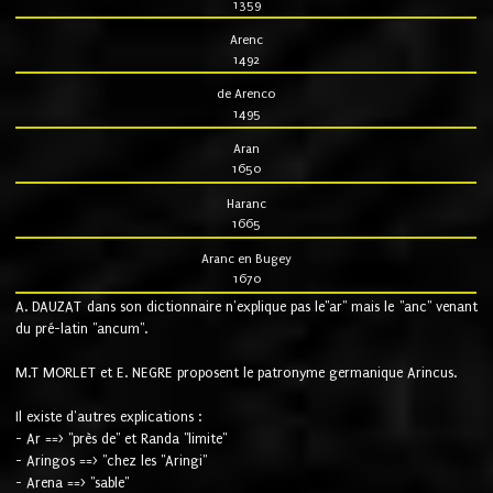
1359
Arenc
1492
de Arenco
1495
Aran
1650
Haranc
1665
Aranc en Bugey
1670
A. DAUZAT dans son dictionnaire n'explique pas le"ar" mais le "anc" venant
du pré-latin "ancum".
M.T MORLET et E. NEGRE proposent le patronyme germanique Arincus.
Il existe d'autres explications :
- Ar ==> "près de" et Randa "limite"
- Aringos ==> "chez les "Aringi"
- Arena ==> "sable"