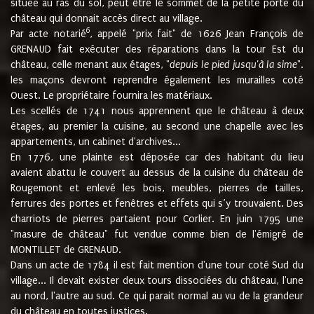
située au ras du sol, peut être le sommet de la petite porte du
château qui donnait accès direct au village.
6
Par acte notarié
, appelé "prix fait" de 1626 Jean François de
GRENAUD fait exécuter des réparations dans la tour Est du
château, celle menant aux étages, "
depuis le pied jusqu'à la sime
".
les maçons devront reprendre également les murailles coté
Ouest. Le propriétaire fournira les matériaux.
Les scellés de 1741 nous apprennent que le château à deux
étages, au premier la cuisine, au second une chapelle avec les
appartements, un cabinet d'archives...
En 1776, une plainte est déposée car des habitant du lieu
avaient abattu le couvert au dessus de la cuisine du château de
Rougemont et enlevé les bois, meubles, pierres de tailles,
ferrures des portes et fenêtres et effets qui s’y trouvaient. Des
charriots de pierres partaient pour Corlier. En juin 1795 une
"masure de château" fut vendue comme bien de l'émigré de
MONTILLET de GRENAUD.
Dans un acte de 1784 il est fait mention d'une tour coté Sud du
village... Il devait exister deux tours dissociées du château, l'une
au nord, l'autre au sud. Ce qui parait normal au vu de la grandeur
du château en toutes justices.