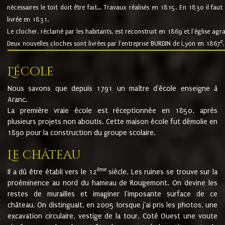
nécessaires le toit doit être fait... Travaux réalisés en 1815. En 1830 il faut
livrée en 1831.
Le clocher, réclamé par les habitants, est reconstruit en 1869 et l'église agr
8
Deux nouvelles cloches sont livrées par l'entreprise BURDIN de Lyon en 1867
.
L'école
Nous savons que depuis 1791 un maître d'école enseigne à
Aranc.
La première vraie école est réceptionnée en 1850, après
plusieurs projets non aboutis. Cette maison école fut démolie en
1890 pour la construction du groupe scolaire.
Le château
ème
Il a dû être établi vers le 12
siècle. Les ruines se trouve sur la
proéminence au nord du hameau de Rougemont. On devine les
restes de murailles et imaginer l'imposante surface de ce
château. On distinguait, en 2005 lorsque j'ai pris les photos, une
excavation circulaire, vestige de la tour. Coté Ouest une voute