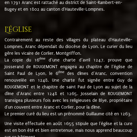
en 1791 Aranc est rattaché au district de Saint-Rambert-en-
Bugey et en 1802 au canton d'Hauteville-Lompnes.
L'église
Contrairement au reste des villages du plateau d'Hauteville-
Lompnes, Aranc dépendait du diocèse de Lyon. Le curier du lieu
gère les vicaire de Corlier, Montgriffon.
ème
La copie du 16
d’une charte d’avril 1247, prouve que
Josserand de ROUGEMONT engagea au chapitre de l’église de
ème
Saint Paul de Lyon, le 6
des dîmes d’Aranc, convention
renouvelée en 1248. Une charte fut signée entre Guy de
ROUGEMONT et le chapitre de saint Paul de Lyon au sujet de la
dîme d’Aranc entre 1248 et 1265. Josselain de ROUGEMONT
transigea plusieurs fois avec les religieuses de Blye, propriétaire
d'un couvent entre Aranc et Corlier, pour la dîme.
Le premier curé du lieu est un prénommé Guillaume cité en 1263.
Une visite effectuée en août 1655 stipule que l'église et la cure
est en bon été et bien entretenue, mais nous apprend beaucoup