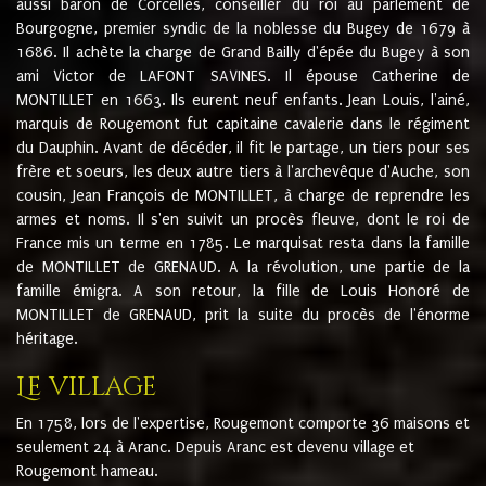
aussi baron de Corcelles, conseiller du roi au parlement de
Bourgogne, premier syndic de la noblesse du Bugey de 1679 à
1686. Il achète la charge de Grand Bailly d'épée du Bugey à son
ami Victor de LAFONT SAVINES. Il épouse Catherine de
MONTILLET en 1663. Ils eurent neuf enfants. Jean Louis, l'ainé,
marquis de Rougemont fut capitaine cavalerie dans le régiment
du Dauphin. Avant de décéder, il fit le partage, un tiers pour ses
frère et soeurs, les deux autre tiers à l'archevêque d'Auche, son
cousin, Jean François de MONTILLET, à charge de reprendre les
armes et noms. Il s'en suivit un procès fleuve, dont le roi de
France mis un terme en 1785. Le marquisat resta dans la famille
de MONTILLET de GRENAUD. A la révolution, une partie de la
famille émigra. A son retour, la fille de Louis Honoré de
MONTILLET de GRENAUD, prit la suite du procès de l'énorme
héritage.
Le village
En 1758, lors de l'expertise, Rougemont comporte 36 maisons et
seulement 24 à Aranc. Depuis Aranc est devenu village et
Rougemont hameau.