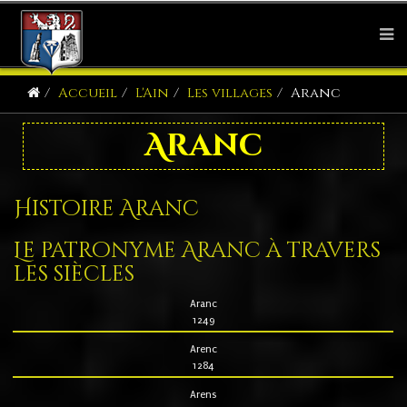
Accueil
L'Ain
Les villages
Aranc
Aranc
Histoire Aranc
Le patronyme Aranc à travers
les siècles
Aranc
1249
Arenc
1284
Arens