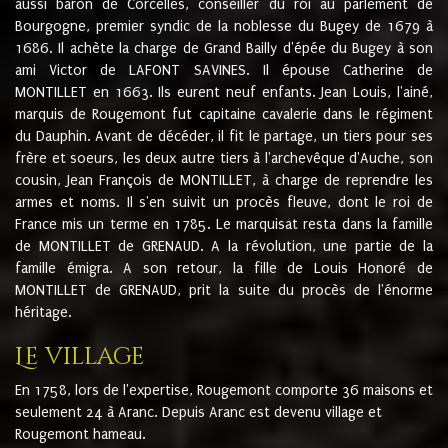
aussi baron de Corcelles, conseiller du roi au parlement de
Bourgogne, premier syndic de la noblesse du Bugey de 1679 à
1686. Il achète la charge de Grand Bailly d'épée du Bugey à son
ami Victor de LAFONT SAVINES. Il épouse Catherine de
MONTILLET en 1663. Ils eurent neuf enfants. Jean Louis, l'ainé,
marquis de Rougemont fut capitaine cavalerie dans le régiment
du Dauphin. Avant de décéder, il fit le partage, un tiers pour ses
frère et soeurs, les deux autre tiers à l'archevêque d'Auche, son
cousin, Jean François de MONTILLET, à charge de reprendre les
armes et noms. Il s'en suivit un procès fleuve, dont le roi de
France mis un terme en 1785. Le marquisat resta dans la famille
de MONTILLET de GRENAUD. A la révolution, une partie de la
famille émigra. A son retour, la fille de Louis Honoré de
MONTILLET de GRENAUD, prit la suite du procès de l'énorme
héritage.
Le village
En 1758, lors de l'expertise, Rougemont comporte 36 maisons et
seulement 24 à Aranc. Depuis Aranc est devenu village et
Rougemont hameau.