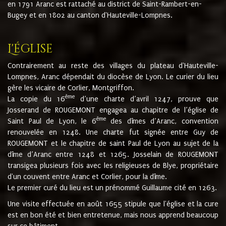
en 1791 Aranc est rattaché au district de Saint-Rambert-en-
Bugey et en 1802 au canton d'Hauteville-Lompnes.
L'église
Contrairement au reste des villages du plateau d'Hauteville-
Lompnes, Aranc dépendait du diocèse de Lyon. Le curier du lieu
gère les vicaire de Corlier, Montgriffon.
ème
La copie du 16
d’une charte d’avril 1247, prouve que
Josserand de ROUGEMONT engagea au chapitre de l’église de
ème
Saint Paul de Lyon, le 6
des dîmes d’Aranc, convention
renouvelée en 1248. Une charte fut signée entre Guy de
ROUGEMONT et le chapitre de saint Paul de Lyon au sujet de la
dîme d’Aranc entre 1248 et 1265. Josselain de ROUGEMONT
transigea plusieurs fois avec les religieuses de Blye, propriétaire
d'un couvent entre Aranc et Corlier, pour la dîme.
Le premier curé du lieu est un prénommé Guillaume cité en 1263.
Une visite effectuée en août 1655 stipule que l'église et la cure
est en bon été et bien entretenue, mais nous apprend beaucoup