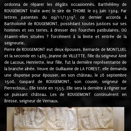
ordonna de réparer les dégâts occasionnés. Barthélémy de
ROUGEMONT traite avec le sire de THOIRE le 03 juin 1304. Par
3
lettres patentes du 09/11/1319
, ce dernier accorda à
Bartholomé de ROUGEMONT, possédant toutes justices sur ses
hommes et ses terres, à dresser des fourches patibulaires. Où
étaient-elles situées ? forcément à la limite et entrée de la
seigneurie.
Pierre de ROUGEMONT eut deux épouses, Bernarde de MONTLUEL
et la seconde en 1485, Jeanne de VILLETTE, fille du seigneur Amé
de Lacoux. Henriette, leur fille, fut la dernière représentante de
la branche aînée. Veuve de Guillaume de LA FOREST, elle demanda
une dispense pour épouser, en son château, le 28 septembre
1508, Gaspard de ROUGEMONT, son cousin, seigneur de
Pierrecloux... Elle teste en 1555. Elle sera la dernière à régner sur
ce puissant château. Les de ROUGEMONT continuèrent en
Bresse, seigneur de Vernaux.