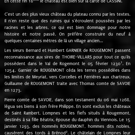
En cette fin 18
le château est bien sur la carte de CASSINI.
C'est un des plus vieux château du plateau connu par les textes.
Il n'en reste que des ruines qui s'écroulent poussées par les
racines et les arbres, ce qui est bien dommage pour notre
histoire et notre passé. On préfère construire du neuf à
quelques centaines mètres de là un village ancien...
Les sieurs Bernard et Humbert GARNIER de ROUGEMONT passent
reconnaissance aux sires de THOIRE-VILLARS pour tout ce qu'ils
1
possèdent dans le Val de Rogemont le 05 février 1230
. En
1254, Garnier de ROUGEMONT céda les terres possédées dans
les limites de Meyriat, vers Corcelles et Ferrières aux chartreux.
Guillaume de ROUGEMONT traite avec Thomas comte de SAVOIE
en 1273.
Pierre comte de SAVOIE, dans son testament du 06 mai 1268,
légua ses biens à son frère Philippe. En sont exclus les châteaux
de Saint Rambert, Lompnes et les fiefs situés à Rougemont,
destinés à sa fille Béatrix, épouse du dauphin du Viennois. Le 15
janvier 1293, des nommés ROUGEMONT, hommes dits nobles,
2
causèrent des tords à Brénod
. Le châtelain de Lompnes leur