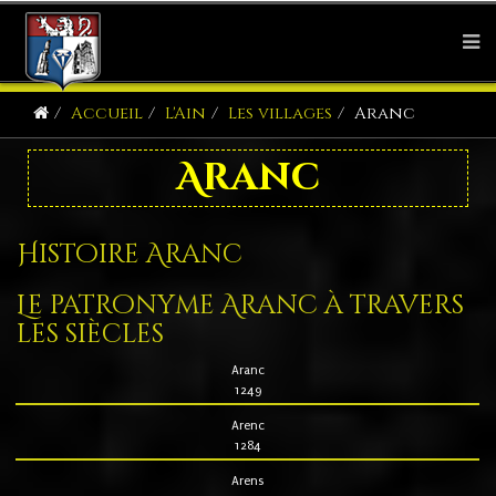
Accueil
L'Ain
Les villages
Aranc
Aranc
Histoire Aranc
Le patronyme Aranc à travers
les siècles
Aranc
1249
Arenc
1284
Arens