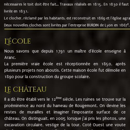
nécessaires le toit doit être fait... Travaux réalisés en 1815. En 1830 il faut
livrée en 1831.
Le clocher, réclamé par les habitants, est reconstruit en 1869 et l'église agr
8
Deux nouvelles cloches sont livrées par l'entreprise BURDIN de Lyon en 1867
.
L'école
Nous savons que depuis 1791 un maître d'école enseigne à
Aranc.
La première vraie école est réceptionnée en 1850, après
plusieurs projets non aboutis. Cette maison école fut démolie en
1890 pour la construction du groupe scolaire.
Le château
ème
Il a dû être établi vers le 12
siècle. Les ruines se trouve sur la
proéminence au nord du hameau de Rougemont. On devine les
restes de murailles et imaginer l'imposante surface de ce
château. On distinguait, en 2005 lorsque j'ai pris les photos, une
excavation circulaire, vestige de la tour. Coté Ouest une voute