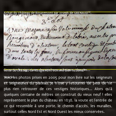
10
Achat du château de Rougemont par Joseph de GRENAUD
.
"l'an mil six cent soixante treze le ving neuvième jour du mois de novemb
nommé fut présent Messire Claude Guillaume de Moyriat chevalier baron de 
vend, purement simplement et irrevocablement a monseigneur monsieur Jose
et chavannes conseiller du roy au parlement de Bourgogne, present et accept
que le dit seigneur Baron de la Vellière a sur ses hommes, indivisables et fi
de la Velliere tout ainsi et comme le dit seigneur Baron et ses hauteurs e
présent......"
suivent les rentes, donation des terriers, etc... au prix de 880 livre louis d'or
Ci contre les signatures des vendeurs, acheteurs, témoins....
9.
vente du château de Rougemont comme bien national
Voici les photos prises en 2005 pour mon livre sur les seigneurs
"3ème lot
une mazure assez volumineuse du chateau de Rougemond, entierement delabré, avec près et hermitur
et seigneuries du plateau. Je n'ose y retourner de peur de ne
plus rien retrouver de ces vestiges historiques... Alors qu'à
quelques centaine de mètres on construit du vieux neuf ! elles
représentent le plan du château en 1838, la voute et l'entrée de
ce qui ressemble à une porte, le chemin d'accès, les murailles,
surtout celles Nord Est et Nord Ouest les mieux conservées.