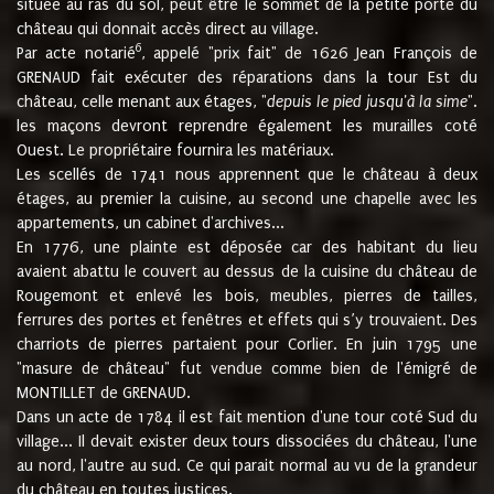
située au ras du sol, peut être le sommet de la petite porte du
château qui donnait accès direct au village.
6
Par acte notarié
, appelé "prix fait" de 1626 Jean François de
GRENAUD fait exécuter des réparations dans la tour Est du
château, celle menant aux étages, "
depuis le pied jusqu'à la sime
".
les maçons devront reprendre également les murailles coté
Ouest. Le propriétaire fournira les matériaux.
Les scellés de 1741 nous apprennent que le château à deux
étages, au premier la cuisine, au second une chapelle avec les
appartements, un cabinet d'archives...
En 1776, une plainte est déposée car des habitant du lieu
avaient abattu le couvert au dessus de la cuisine du château de
Rougemont et enlevé les bois, meubles, pierres de tailles,
ferrures des portes et fenêtres et effets qui s’y trouvaient. Des
charriots de pierres partaient pour Corlier. En juin 1795 une
"masure de château" fut vendue comme bien de l'émigré de
MONTILLET de GRENAUD.
Dans un acte de 1784 il est fait mention d'une tour coté Sud du
village... Il devait exister deux tours dissociées du château, l'une
au nord, l'autre au sud. Ce qui parait normal au vu de la grandeur
du château en toutes justices.