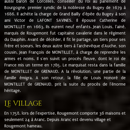
aussi baron de Corcelles, conseiller du roi au parlement de
Bourgogne, premier syndic de la noblesse du Bugey de 1679 à
1686. Il achète la charge de Grand Bailly d'épée du Bugey à son
ami Victor de LAFONT SAVINES. Il épouse Catherine de
MONTILLET en 1663. Ils eurent neuf enfants. Jean Louis, l'ainé,
marquis de Rougemont fut capitaine cavalerie dans le régiment
du Dauphin. Avant de décéder, il fit le partage, un tiers pour ses
frère et soeurs, les deux autre tiers à l'archevêque d'Auche, son
cousin, Jean François de MONTILLET, à charge de reprendre les
armes et noms. Il s'en suivit un procès fleuve, dont le roi de
France mis un terme en 1785. Le marquisat resta dans la famille
de MONTILLET de GRENAUD. A la révolution, une partie de la
famille émigra. A son retour, la fille de Louis Honoré de
MONTILLET de GRENAUD, prit la suite du procès de l'énorme
héritage.
Le village
En 1758, lors de l'expertise, Rougemont comporte 36 maisons et
seulement 24 à Aranc. Depuis Aranc est devenu village et
Rougemont hameau.