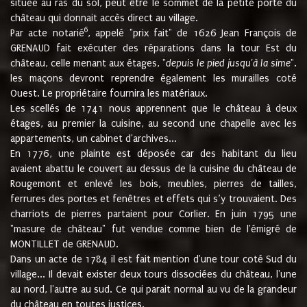
située au ras du sol, peut être le sommet de la petite porte du
château qui donnait accès direct au village.
6
Par acte notarié
, appelé "prix fait" de 1626 Jean François de
GRENAUD fait exécuter des réparations dans la tour Est du
château, celle menant aux étages, "
depuis le pied jusqu'à la sime
".
les maçons devront reprendre également les murailles coté
Ouest. Le propriétaire fournira les matériaux.
Les scellés de 1741 nous apprennent que le château à deux
étages, au premier la cuisine, au second une chapelle avec les
appartements, un cabinet d'archives...
En 1776, une plainte est déposée car des habitant du lieu
avaient abattu le couvert au dessus de la cuisine du château de
Rougemont et enlevé les bois, meubles, pierres de tailles,
ferrures des portes et fenêtres et effets qui s’y trouvaient. Des
charriots de pierres partaient pour Corlier. En juin 1795 une
"masure de château" fut vendue comme bien de l'émigré de
MONTILLET de GRENAUD.
Dans un acte de 1784 il est fait mention d'une tour coté Sud du
village... Il devait exister deux tours dissociées du château, l'une
au nord, l'autre au sud. Ce qui parait normal au vu de la grandeur
du château en toutes justices.