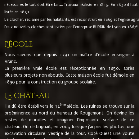
nécessaires le toit doit être fait... Travaux réalisés en 1815. En 1830 il faut
livrée en 1831.
Le clocher, réclamé par les habitants, est reconstruit en 1869 et l'église agr
8
Deux nouvelles cloches sont livrées par l'entreprise BURDIN de Lyon en 1867
.
L'école
Nous savons que depuis 1791 un maître d'école enseigne à
Aranc.
La première vraie école est réceptionnée en 1850, après
plusieurs projets non aboutis. Cette maison école fut démolie en
1890 pour la construction du groupe scolaire.
Le château
ème
Il a dû être établi vers le 12
siècle. Les ruines se trouve sur la
proéminence au nord du hameau de Rougemont. On devine les
restes de murailles et imaginer l'imposante surface de ce
château. On distinguait, en 2005 lorsque j'ai pris les photos, une
excavation circulaire, vestige de la tour. Coté Ouest une voute