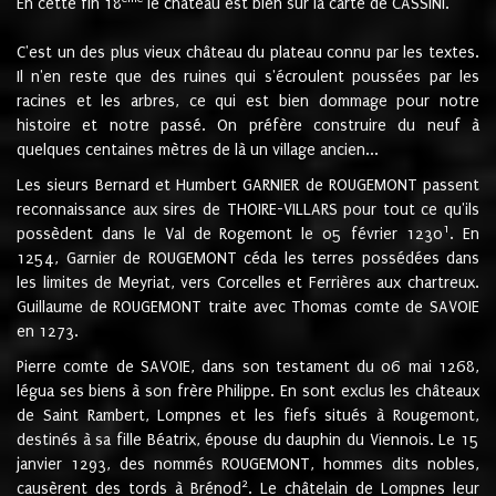
En cette fin 18
le château est bien sur la carte de CASSINI.
C'est un des plus vieux château du plateau connu par les textes.
Il n'en reste que des ruines qui s'écroulent poussées par les
racines et les arbres, ce qui est bien dommage pour notre
histoire et notre passé. On préfère construire du neuf à
quelques centaines mètres de là un village ancien...
Les sieurs Bernard et Humbert GARNIER de ROUGEMONT passent
reconnaissance aux sires de THOIRE-VILLARS pour tout ce qu'ils
1
possèdent dans le Val de Rogemont le 05 février 1230
. En
1254, Garnier de ROUGEMONT céda les terres possédées dans
les limites de Meyriat, vers Corcelles et Ferrières aux chartreux.
Guillaume de ROUGEMONT traite avec Thomas comte de SAVOIE
en 1273.
Pierre comte de SAVOIE, dans son testament du 06 mai 1268,
légua ses biens à son frère Philippe. En sont exclus les châteaux
de Saint Rambert, Lompnes et les fiefs situés à Rougemont,
destinés à sa fille Béatrix, épouse du dauphin du Viennois. Le 15
janvier 1293, des nommés ROUGEMONT, hommes dits nobles,
2
causèrent des tords à Brénod
. Le châtelain de Lompnes leur