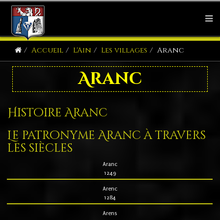
Accueil
L'Ain
Les villages
Aranc
Aranc
Histoire Aranc
Le patronyme Aranc à travers
les siècles
Aranc
1249
Arenc
1284
Arens