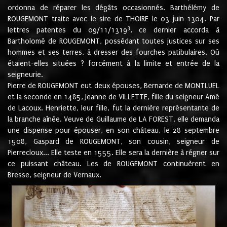
ordonna de réparer les dégâts occasionnés. Barthélémy de
ROUGEMONT traite avec le sire de THOIRE le 03 juin 1304. Par
3
lettres patentes du 09/11/1319
, ce dernier accorda à
Bartholomé de ROUGEMONT, possédant toutes justices sur ses
hommes et ses terres, à dresser des fourches patibulaires. Où
étaient-elles situées ? forcément à la limite et entrée de la
seigneurie.
Pierre de ROUGEMONT eut deux épouses, Bernarde de MONTLUEL
et la seconde en 1485, Jeanne de VILLETTE, fille du seigneur Amé
de Lacoux. Henriette, leur fille, fut la dernière représentante de
la branche aînée. Veuve de Guillaume de LA FOREST, elle demanda
une dispense pour épouser, en son château, le 28 septembre
1508, Gaspard de ROUGEMONT, son cousin, seigneur de
Pierrecloux... Elle teste en 1555. Elle sera la dernière à régner sur
ce puissant château. Les de ROUGEMONT continuèrent en
Bresse, seigneur de Vernaux.