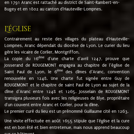
en 1791 Aranc est rattaché au district de Saint-Rambert-en-
Bugey et en 1802 au canton d'Hauteville-Lompnes.
L'église
Contrairement au reste des villages du plateau d'Hauteville-
Lompnes, Aranc dépendait du diocèse de Lyon. Le curier du lieu
gère les vicaire de Corlier, Montgriffon.
ème
La copie du 16
d’une charte d’avril 1247, prouve que
Josserand de ROUGEMONT engagea au chapitre de l’église de
ème
Saint Paul de Lyon, le 6
des dîmes d’Aranc, convention
renouvelée en 1248. Une charte fut signée entre Guy de
ROUGEMONT et le chapitre de saint Paul de Lyon au sujet de la
dîme d’Aranc entre 1248 et 1265. Josselain de ROUGEMONT
transigea plusieurs fois avec les religieuses de Blye, propriétaire
d'un couvent entre Aranc et Corlier, pour la dîme.
Le premier curé du lieu est un prénommé Guillaume cité en 1263.
Une visite effectuée en août 1655 stipule que l'église et la cure
est en bon été et bien entretenue, mais nous apprend beaucoup