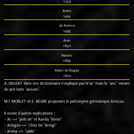
1359
Arenc
1492
de Arenco
1495
Aran
1650
Haranc
1665
Aranc en Bugey
1670
A. DAUZAT dans son dictionnaire n'explique pas le"ar" mais le "anc" venant
du pré-latin "ancum".
M.T MORLET et E. NEGRE proposent le patronyme germanique Arincus.
Il existe d'autres explications :
- Ar ==> "près de" et Randa "limite"
- Aringos ==> "chez les "Aringi"
- Arena ==> "sable"