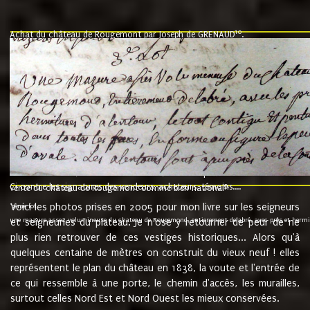
10
Achat du château de Rougemont par Joseph de GRENAUD
.
"l'an mil six cent soixante treze le ving neuvième jour du mois de novemb
nommé fut présent Messire Claude Guillaume de Moyriat chevalier baron de 
vend, purement simplement et irrevocablement a monseigneur monsieur Jose
et chavannes conseiller du roy au parlement de Bourgogne, present et accept
que le dit seigneur Baron de la Vellière a sur ses hommes, indivisables et fi
de la Velliere tout ainsi et comme le dit seigneur Baron et ses hauteurs e
présent......"
suivent les rentes, donation des terriers, etc... au prix de 880 livre louis d'or
Ci contre les signatures des vendeurs, acheteurs, témoins....
9.
vente du château de Rougemont comme bien national
Voici les photos prises en 2005 pour mon livre sur les seigneurs
"3ème lot
une mazure assez volumineuse du chateau de Rougemond, entierement delabré, avec près et hermitur
et seigneuries du plateau. Je n'ose y retourner de peur de ne
plus rien retrouver de ces vestiges historiques... Alors qu'à
quelques centaine de mètres on construit du vieux neuf ! elles
représentent le plan du château en 1838, la voute et l'entrée de
ce qui ressemble à une porte, le chemin d'accès, les murailles,
surtout celles Nord Est et Nord Ouest les mieux conservées.