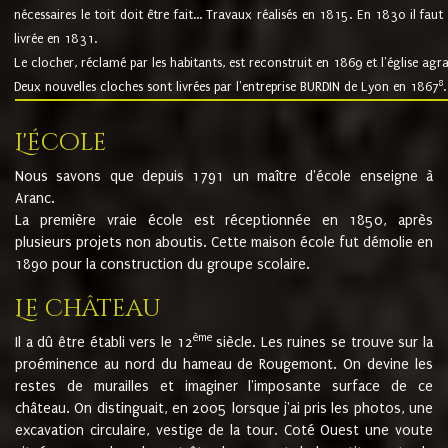
nécessaires le toit doit être fait... Travaux réalisés en 1815. En 1830 il faut
livrée en 1831.
Le clocher, réclamé par les habitants, est reconstruit en 1869 et l'église agr
8
Deux nouvelles cloches sont livrées par l'entreprise BURDIN de Lyon en 1867
.
L'école
Nous savons que depuis 1791 un maître d'école enseigne à
Aranc.
La première vraie école est réceptionnée en 1850, après
plusieurs projets non aboutis. Cette maison école fut démolie en
1890 pour la construction du groupe scolaire.
Le château
ème
Il a dû être établi vers le 12
siècle. Les ruines se trouve sur la
proéminence au nord du hameau de Rougemont. On devine les
restes de murailles et imaginer l'imposante surface de ce
château. On distinguait, en 2005 lorsque j'ai pris les photos, une
excavation circulaire, vestige de la tour. Coté Ouest une voute