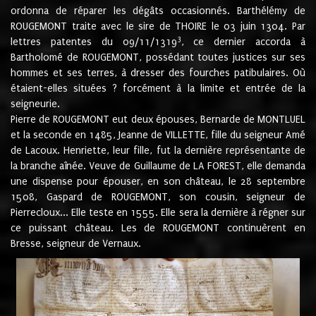
ordonna de réparer les dégâts occasionnés. Barthélémy de
ROUGEMONT traite avec le sire de THOIRE le 03 juin 1304. Par
3
lettres patentes du 09/11/1319
, ce dernier accorda à
Bartholomé de ROUGEMONT, possédant toutes justices sur ses
hommes et ses terres, à dresser des fourches patibulaires. Où
étaient-elles situées ? forcément à la limite et entrée de la
seigneurie.
Pierre de ROUGEMONT eut deux épouses, Bernarde de MONTLUEL
et la seconde en 1485, Jeanne de VILLETTE, fille du seigneur Amé
de Lacoux. Henriette, leur fille, fut la dernière représentante de
la branche aînée. Veuve de Guillaume de LA FOREST, elle demanda
une dispense pour épouser, en son château, le 28 septembre
1508, Gaspard de ROUGEMONT, son cousin, seigneur de
Pierrecloux... Elle teste en 1555. Elle sera la dernière à régner sur
ce puissant château. Les de ROUGEMONT continuèrent en
Bresse, seigneur de Vernaux.