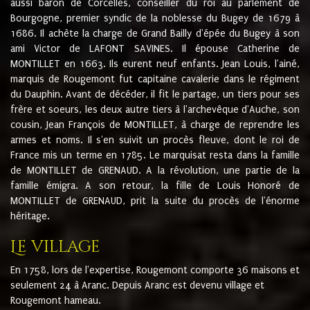
aussi baron de Corcelles, conseiller du roi au parlement de
Bourgogne, premier syndic de la noblesse du Bugey de 1679 à
1686. Il achète la charge de Grand Bailly d'épée du Bugey à son
ami Victor de LAFONT SAVINES. Il épouse Catherine de
MONTILLET en 1663. Ils eurent neuf enfants. Jean Louis, l'ainé,
marquis de Rougemont fut capitaine cavalerie dans le régiment
du Dauphin. Avant de décéder, il fit le partage, un tiers pour ses
frère et soeurs, les deux autre tiers à l'archevêque d'Auche, son
cousin, Jean François de MONTILLET, à charge de reprendre les
armes et noms. Il s'en suivit un procès fleuve, dont le roi de
France mis un terme en 1785. Le marquisat resta dans la famille
de MONTILLET de GRENAUD. A la révolution, une partie de la
famille émigra. A son retour, la fille de Louis Honoré de
MONTILLET de GRENAUD, prit la suite du procès de l'énorme
héritage.
Le village
En 1758, lors de l'expertise, Rougemont comporte 36 maisons et
seulement 24 à Aranc. Depuis Aranc est devenu village et
Rougemont hameau.