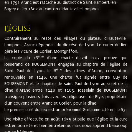
en 1791 Aranc est rattaché au district de Saint-Rambert-en-
Bugey et en 1802 au canton d'Hauteville-Lompnes.
L'église
Contrairement au reste des villages du plateau d'Hauteville-
Lompnes, Aranc dépendait du diocèse de Lyon. Le curier du lieu
gère les vicaire de Corlier, Montgriffon.
ème
La copie du 16
d’une charte d’avril 1247, prouve que
Josserand de ROUGEMONT engagea au chapitre de l’église de
ème
Saint Paul de Lyon, le 6
des dîmes d’Aranc, convention
renouvelée en 1248. Une charte fut signée entre Guy de
ROUGEMONT et le chapitre de saint Paul de Lyon au sujet de la
dîme d’Aranc entre 1248 et 1265. Josselain de ROUGEMONT
transigea plusieurs fois avec les religieuses de Blye, propriétaire
d'un couvent entre Aranc et Corlier, pour la dîme.
Le premier curé du lieu est un prénommé Guillaume cité en 1263.
Une visite effectuée en août 1655 stipule que l'église et la cure
est en bon été et bien entretenue, mais nous apprend beaucoup