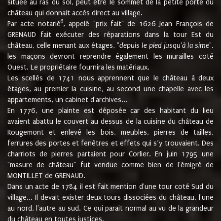
située au ras du sol, peut être le sommet de la petite porte du
château qui donnait accès direct au village.
6
Par acte notarié
, appelé "prix fait" de 1626 Jean François de
GRENAUD fait exécuter des réparations dans la tour Est du
château, celle menant aux étages, "
depuis le pied jusqu'à la sime
".
les maçons devront reprendre également les murailles coté
Ouest. Le propriétaire fournira les matériaux.
Les scellés de 1741 nous apprennent que le château à deux
étages, au premier la cuisine, au second une chapelle avec les
appartements, un cabinet d'archives...
En 1776, une plainte est déposée car des habitant du lieu
avaient abattu le couvert au dessus de la cuisine du château de
Rougemont et enlevé les bois, meubles, pierres de tailles,
ferrures des portes et fenêtres et effets qui s’y trouvaient. Des
charriots de pierres partaient pour Corlier. En juin 1795 une
"masure de château" fut vendue comme bien de l'émigré de
MONTILLET de GRENAUD.
Dans un acte de 1784 il est fait mention d'une tour coté Sud du
village... Il devait exister deux tours dissociées du château, l'une
au nord, l'autre au sud. Ce qui parait normal au vu de la grandeur
du château en toutes justices.