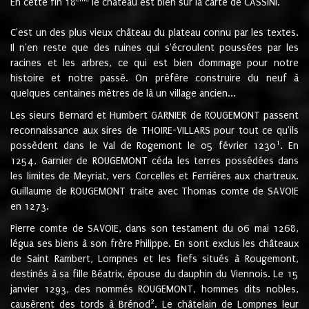
En cette fin 18
le château est bien sur la carte de CASSINI.
C'est un des plus vieux château du plateau connu par les textes.
Il n'en reste que des ruines qui s'écroulent poussées par les
racines et les arbres, ce qui est bien dommage pour notre
histoire et notre passé. On préfère construire du neuf à
quelques centaines mètres de là un village ancien...
Les sieurs Bernard et Humbert GARNIER de ROUGEMONT passent
reconnaissance aux sires de THOIRE-VILLARS pour tout ce qu'ils
1
possèdent dans le Val de Rogemont le 05 février 1230
. En
1254, Garnier de ROUGEMONT céda les terres possédées dans
les limites de Meyriat, vers Corcelles et Ferrières aux chartreux.
Guillaume de ROUGEMONT traite avec Thomas comte de SAVOIE
en 1273.
Pierre comte de SAVOIE, dans son testament du 06 mai 1268,
légua ses biens à son frère Philippe. En sont exclus les châteaux
de Saint Rambert, Lompnes et les fiefs situés à Rougemont,
destinés à sa fille Béatrix, épouse du dauphin du Viennois. Le 15
janvier 1293, des nommés ROUGEMONT, hommes dits nobles,
2
causèrent des tords à Brénod
. Le châtelain de Lompnes leur