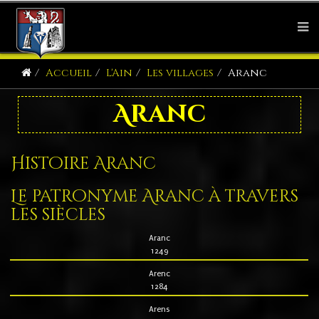
Accueil
L'Ain
Les villages
Aranc
Aranc
Histoire Aranc
Le patronyme Aranc à travers
les siècles
Aranc
1249
Arenc
1284
Arens