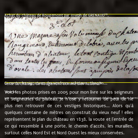
10
Achat du château de Rougemont par Joseph de GRENAUD
.
"l'an mil six cent soixante treze le ving neuvième jour du mois de novemb
nommé fut présent Messire Claude Guillaume de Moyriat chevalier baron de 
vend, purement simplement et irrevocablement a monseigneur monsieur Jose
et chavannes conseiller du roy au parlement de Bourgogne, present et accept
que le dit seigneur Baron de la Vellière a sur ses hommes, indivisables et fi
de la Velliere tout ainsi et comme le dit seigneur Baron et ses hauteurs e
présent......"
suivent les rentes, donation des terriers, etc... au prix de 880 livre louis d'or
Ci contre les signatures des vendeurs, acheteurs, témoins....
9.
vente du château de Rougemont comme bien national
Voici les photos prises en 2005 pour mon livre sur les seigneurs
"3ème lot
une mazure assez volumineuse du chateau de Rougemond, entierement delabré, avec près et hermitur
et seigneuries du plateau. Je n'ose y retourner de peur de ne
plus rien retrouver de ces vestiges historiques... Alors qu'à
quelques centaine de mètres on construit du vieux neuf ! elles
représentent le plan du château en 1838, la voute et l'entrée de
ce qui ressemble à une porte, le chemin d'accès, les murailles,
surtout celles Nord Est et Nord Ouest les mieux conservées.