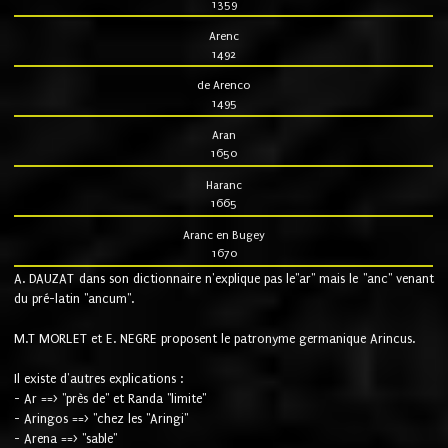
1359
Arenc
1492
de Arenco
1495
Aran
1650
Haranc
1665
Aranc en Bugey
1670
A. DAUZAT dans son dictionnaire n'explique pas le"ar" mais le "anc" venant
du pré-latin "ancum".
M.T MORLET et E. NEGRE proposent le patronyme germanique Arincus.
Il existe d'autres explications :
- Ar ==> "près de" et Randa "limite"
- Aringos ==> "chez les "Aringi"
- Arena ==> "sable"