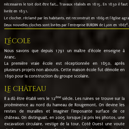
nécessaires le toit doit être fait... Travaux réalisés en 1815. En 1830 il faut
livrée en 1831.
Le clocher, réclamé par les habitants, est reconstruit en 1869 et l'église agr
8
Deux nouvelles cloches sont livrées par l'entreprise BURDIN de Lyon en 1867
.
L'école
Nous savons que depuis 1791 un maître d'école enseigne à
Aranc.
La première vraie école est réceptionnée en 1850, après
plusieurs projets non aboutis. Cette maison école fut démolie en
1890 pour la construction du groupe scolaire.
Le château
ème
Il a dû être établi vers le 12
siècle. Les ruines se trouve sur la
proéminence au nord du hameau de Rougemont. On devine les
restes de murailles et imaginer l'imposante surface de ce
château. On distinguait, en 2005 lorsque j'ai pris les photos, une
excavation circulaire, vestige de la tour. Coté Ouest une voute