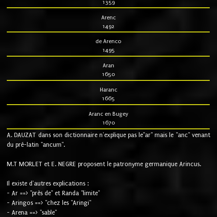
1359
Arenc
1492
de Arenco
1495
Aran
1650
Haranc
1665
Aranc en Bugey
1670
A. DAUZAT dans son dictionnaire n'explique pas le"ar" mais le "anc" venant
du pré-latin "ancum".
M.T MORLET et E. NEGRE proposent le patronyme germanique Arincus.
Il existe d'autres explications :
- Ar ==> "près de" et Randa "limite"
- Aringos ==> "chez les "Aringi"
- Arena ==> "sable"