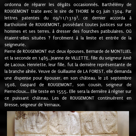
ordonna de réparer les dégâts occasionnés. Barthélémy de
ROUGEMONT traite avec le sire de THOIRE le 03 juin 1304. Par
3
lettres patentes du 09/11/1319
, ce dernier accorda à
Bartholomé de ROUGEMONT, possédant toutes justices sur ses
hommes et ses terres, à dresser des fourches patibulaires. Où
étaient-elles situées ? forcément à la limite et entrée de la
seigneurie.
Pierre de ROUGEMONT eut deux épouses, Bernarde de MONTLUEL
et la seconde en 1485, Jeanne de VILLETTE, fille du seigneur Amé
de Lacoux. Henriette, leur fille, fut la dernière représentante de
la branche aînée. Veuve de Guillaume de LA FOREST, elle demanda
une dispense pour épouser, en son château, le 28 septembre
1508, Gaspard de ROUGEMONT, son cousin, seigneur de
Pierrecloux... Elle teste en 1555. Elle sera la dernière à régner sur
ce puissant château. Les de ROUGEMONT continuèrent en
Bresse, seigneur de Vernaux.