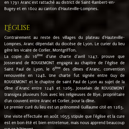
en 1791 Aranc est rattaché au district de Saint-Rambert-en-
Bugey et en 1802 au canton d'Hauteville-Lompnes.
L'église
Contrairement au reste des villages du plateau d'Hauteville-
Lompnes, Aranc dépendait du diocèse de Lyon. Le curier du lieu
gère les vicaire de Corlier, Montgriffon.
ème
La copie du 16
d’une charte d’avril 1247, prouve que
Josserand de ROUGEMONT engagea au chapitre de l’église de
ème
Saint Paul de Lyon, le 6
des dîmes d’Aranc, convention
renouvelée en 1248. Une charte fut signée entre Guy de
ROUGEMONT et le chapitre de saint Paul de Lyon au sujet de la
dîme d’Aranc entre 1248 et 1265. Josselain de ROUGEMONT
transigea plusieurs fois avec les religieuses de Blye, propriétaire
d'un couvent entre Aranc et Corlier, pour la dîme.
Le premier curé du lieu est un prénommé Guillaume cité en 1263.
Une visite effectuée en août 1655 stipule que l'église et la cure
est en bon été et bien entretenue, mais nous apprend beaucoup