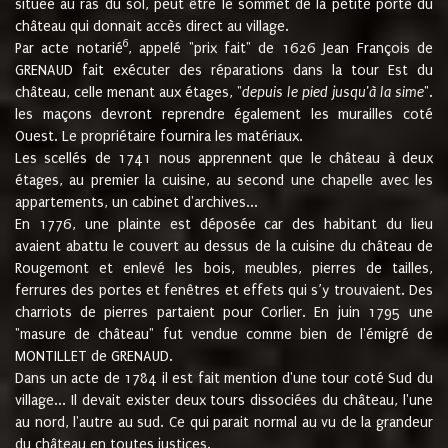
située au ras du sol, peut être le sommet de la petite porte du
château qui donnait accès direct au village.
6
Par acte notarié
, appelé "prix fait" de 1626 Jean François de
GRENAUD fait exécuter des réparations dans la tour Est du
château, celle menant aux étages, "
depuis le pied jusqu'à la sime
".
les maçons devront reprendre également les murailles coté
Ouest. Le propriétaire fournira les matériaux.
Les scellés de 1741 nous apprennent que le château à deux
étages, au premier la cuisine, au second une chapelle avec les
appartements, un cabinet d'archives...
En 1776, une plainte est déposée car des habitant du lieu
avaient abattu le couvert au dessus de la cuisine du château de
Rougemont et enlevé les bois, meubles, pierres de tailles,
ferrures des portes et fenêtres et effets qui s’y trouvaient. Des
charriots de pierres partaient pour Corlier. En juin 1795 une
"masure de château" fut vendue comme bien de l'émigré de
MONTILLET de GRENAUD.
Dans un acte de 1784 il est fait mention d'une tour coté Sud du
village... Il devait exister deux tours dissociées du château, l'une
au nord, l'autre au sud. Ce qui parait normal au vu de la grandeur
du château en toutes justices.