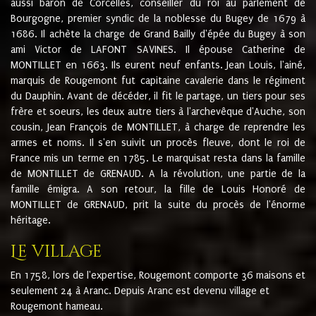
aussi baron de Corcelles, conseiller du roi au parlement de
Bourgogne, premier syndic de la noblesse du Bugey de 1679 à
1686. Il achète la charge de Grand Bailly d'épée du Bugey à son
ami Victor de LAFONT SAVINES. Il épouse Catherine de
MONTILLET en 1663. Ils eurent neuf enfants. Jean Louis, l'ainé,
marquis de Rougemont fut capitaine cavalerie dans le régiment
du Dauphin. Avant de décéder, il fit le partage, un tiers pour ses
frère et soeurs, les deux autre tiers à l'archevêque d'Auche, son
cousin, Jean François de MONTILLET, à charge de reprendre les
armes et noms. Il s'en suivit un procès fleuve, dont le roi de
France mis un terme en 1785. Le marquisat resta dans la famille
de MONTILLET de GRENAUD. A la révolution, une partie de la
famille émigra. A son retour, la fille de Louis Honoré de
MONTILLET de GRENAUD, prit la suite du procès de l'énorme
héritage.
Le village
En 1758, lors de l'expertise, Rougemont comporte 36 maisons et
seulement 24 à Aranc. Depuis Aranc est devenu village et
Rougemont hameau.