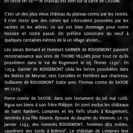
En cette fin 18
le château est bien sur la carte de CASSINI.
C'est un des plus vieux château du plateau connu par les textes.
Il n'en reste que des ruines qui s'écroulent poussées par les
racines et les arbres, ce qui est bien dommage pour notre
histoire et notre passé. On préfère construire du neuf à
quelques centaines mètres de là un village ancien...
Les sieurs Bernard et Humbert GARNIER de ROUGEMONT passent
reconnaissance aux sires de THOIRE-VILLARS pour tout ce qu'ils
1
possèdent dans le Val de Rogemont le 05 février 1230
. En
1254, Garnier de ROUGEMONT céda les terres possédées dans
les limites de Meyriat, vers Corcelles et Ferrières aux chartreux.
Guillaume de ROUGEMONT traite avec Thomas comte de SAVOIE
en 1273.
Pierre comte de SAVOIE, dans son testament du 06 mai 1268,
légua ses biens à son frère Philippe. En sont exclus les châteaux
de Saint Rambert, Lompnes et les fiefs situés à Rougemont,
destinés à sa fille Béatrix, épouse du dauphin du Viennois. Le 15
janvier 1293, des nommés ROUGEMONT, hommes dits nobles,
2
causèrent des tords à Brénod
. Le châtelain de Lompnes leur