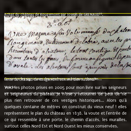
10
Achat du château de Rougemont par Joseph de GRENAUD
.
"l'an mil six cent soixante treze le ving neuvième jour du mois de novemb
nommé fut présent Messire Claude Guillaume de Moyriat chevalier baron de 
vend, purement simplement et irrevocablement a monseigneur monsieur Jose
et chavannes conseiller du roy au parlement de Bourgogne, present et accept
que le dit seigneur Baron de la Vellière a sur ses hommes, indivisables et fi
de la Velliere tout ainsi et comme le dit seigneur Baron et ses hauteurs e
présent......"
suivent les rentes, donation des terriers, etc... au prix de 880 livre louis d'or
Ci contre les signatures des vendeurs, acheteurs, témoins....
9.
vente du château de Rougemont comme bien national
Voici les photos prises en 2005 pour mon livre sur les seigneurs
"3ème lot
une mazure assez volumineuse du chateau de Rougemond, entierement delabré, avec près et hermitur
et seigneuries du plateau. Je n'ose y retourner de peur de ne
plus rien retrouver de ces vestiges historiques... Alors qu'à
quelques centaine de mètres on construit du vieux neuf ! elles
représentent le plan du château en 1838, la voute et l'entrée de
ce qui ressemble à une porte, le chemin d'accès, les murailles,
surtout celles Nord Est et Nord Ouest les mieux conservées.