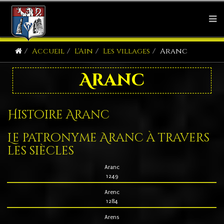
Accueil
L'Ain
Les villages
Aranc
Aranc
Histoire Aranc
Le patronyme Aranc à travers
les siècles
Aranc
1249
Arenc
1284
Arens