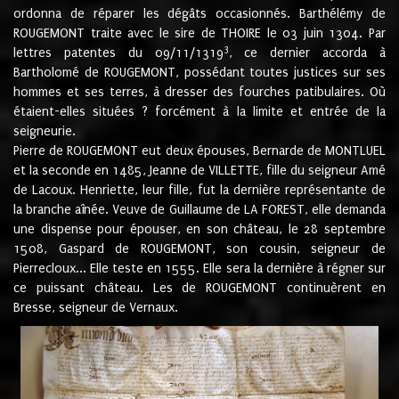
ordonna de réparer les dégâts occasionnés. Barthélémy de
ROUGEMONT traite avec le sire de THOIRE le 03 juin 1304. Par
3
lettres patentes du 09/11/1319
, ce dernier accorda à
Bartholomé de ROUGEMONT, possédant toutes justices sur ses
hommes et ses terres, à dresser des fourches patibulaires. Où
étaient-elles situées ? forcément à la limite et entrée de la
seigneurie.
Pierre de ROUGEMONT eut deux épouses, Bernarde de MONTLUEL
et la seconde en 1485, Jeanne de VILLETTE, fille du seigneur Amé
de Lacoux. Henriette, leur fille, fut la dernière représentante de
la branche aînée. Veuve de Guillaume de LA FOREST, elle demanda
une dispense pour épouser, en son château, le 28 septembre
1508, Gaspard de ROUGEMONT, son cousin, seigneur de
Pierrecloux... Elle teste en 1555. Elle sera la dernière à régner sur
ce puissant château. Les de ROUGEMONT continuèrent en
Bresse, seigneur de Vernaux.