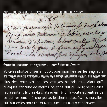
10
Achat du château de Rougemont par Joseph de GRENAUD
.
"l'an mil six cent soixante treze le ving neuvième jour du mois de novemb
nommé fut présent Messire Claude Guillaume de Moyriat chevalier baron de 
vend, purement simplement et irrevocablement a monseigneur monsieur Jose
et chavannes conseiller du roy au parlement de Bourgogne, present et accept
que le dit seigneur Baron de la Vellière a sur ses hommes, indivisables et fi
de la Velliere tout ainsi et comme le dit seigneur Baron et ses hauteurs e
présent......"
suivent les rentes, donation des terriers, etc... au prix de 880 livre louis d'or
Ci contre les signatures des vendeurs, acheteurs, témoins....
9.
vente du château de Rougemont comme bien national
Voici les photos prises en 2005 pour mon livre sur les seigneurs
"3ème lot
une mazure assez volumineuse du chateau de Rougemond, entierement delabré, avec près et hermitur
et seigneuries du plateau. Je n'ose y retourner de peur de ne
plus rien retrouver de ces vestiges historiques... Alors qu'à
quelques centaine de mètres on construit du vieux neuf ! elles
représentent le plan du château en 1838, la voute et l'entrée de
ce qui ressemble à une porte, le chemin d'accès, les murailles,
surtout celles Nord Est et Nord Ouest les mieux conservées.