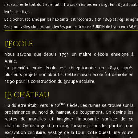
nécessaires le toit doit être fait... Travaux réalisés en 1815. En 1830 il faut
livrée en 1831.
Le clocher, réclamé par les habitants, est reconstruit en 1869 et l'église agr
8
Deux nouvelles cloches sont livrées par l'entreprise BURDIN de Lyon en 1867
.
L'école
Nous savons que depuis 1791 un maître d'école enseigne à
Aranc.
La première vraie école est réceptionnée en 1850, après
plusieurs projets non aboutis. Cette maison école fut démolie en
1890 pour la construction du groupe scolaire.
Le château
ème
Il a dû être établi vers le 12
siècle. Les ruines se trouve sur la
proéminence au nord du hameau de Rougemont. On devine les
restes de murailles et imaginer l'imposante surface de ce
château. On distinguait, en 2005 lorsque j'ai pris les photos, une
excavation circulaire, vestige de la tour. Coté Ouest une voute