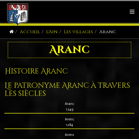
Accueil
L'Ain
Les villages
Aranc
Aranc
Histoire Aranc
Le patronyme Aranc à travers
les siècles
Aranc
1249
Arenc
1284
Arens