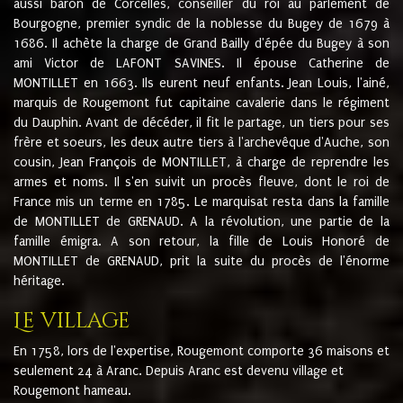
aussi baron de Corcelles, conseiller du roi au parlement de
Bourgogne, premier syndic de la noblesse du Bugey de 1679 à
1686. Il achète la charge de Grand Bailly d'épée du Bugey à son
ami Victor de LAFONT SAVINES. Il épouse Catherine de
MONTILLET en 1663. Ils eurent neuf enfants. Jean Louis, l'ainé,
marquis de Rougemont fut capitaine cavalerie dans le régiment
du Dauphin. Avant de décéder, il fit le partage, un tiers pour ses
frère et soeurs, les deux autre tiers à l'archevêque d'Auche, son
cousin, Jean François de MONTILLET, à charge de reprendre les
armes et noms. Il s'en suivit un procès fleuve, dont le roi de
France mis un terme en 1785. Le marquisat resta dans la famille
de MONTILLET de GRENAUD. A la révolution, une partie de la
famille émigra. A son retour, la fille de Louis Honoré de
MONTILLET de GRENAUD, prit la suite du procès de l'énorme
héritage.
Le village
En 1758, lors de l'expertise, Rougemont comporte 36 maisons et
seulement 24 à Aranc. Depuis Aranc est devenu village et
Rougemont hameau.