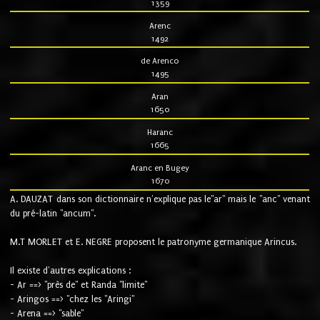
1359
Arenc
1492
de Arenco
1495
Aran
1650
Haranc
1665
Aranc en Bugey
1670
A. DAUZAT dans son dictionnaire n'explique pas le"ar" mais le "anc" venant
du pré-latin "ancum".
M.T MORLET et E. NEGRE proposent le patronyme germanique Arincus.
Il existe d'autres explications :
- Ar ==> "près de" et Randa "limite"
- Aringos ==> "chez les "Aringi"
- Arena ==> "sable"