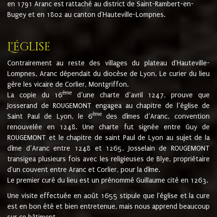
en 1791 Aranc est rattaché au district de Saint-Rambert-en-
Bugey et en 1802 au canton d'Hauteville-Lompnes.
L'église
Contrairement au reste des villages du plateau d'Hauteville-
Lompnes, Aranc dépendait du diocèse de Lyon. Le curier du lieu
gère les vicaire de Corlier, Montgriffon.
ème
La copie du 16
d’une charte d’avril 1247, prouve que
Josserand de ROUGEMONT engagea au chapitre de l’église de
ème
Saint Paul de Lyon, le 6
des dîmes d’Aranc, convention
renouvelée en 1248. Une charte fut signée entre Guy de
ROUGEMONT et le chapitre de saint Paul de Lyon au sujet de la
dîme d’Aranc entre 1248 et 1265. Josselain de ROUGEMONT
transigea plusieurs fois avec les religieuses de Blye, propriétaire
d'un couvent entre Aranc et Corlier, pour la dîme.
Le premier curé du lieu est un prénommé Guillaume cité en 1263.
Une visite effectuée en août 1655 stipule que l'église et la cure
est en bon été et bien entretenue, mais nous apprend beaucoup