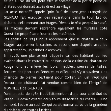
située au ras du sol, peut être le sommet de la petite porte du
château qui donnait accès direct au village.
6
Par acte notarié
, appelé "prix fait" de 1626 Jean François de
GRENAUD fait exécuter des réparations dans la tour Est du
château, celle menant aux étages, "
depuis le pied jusqu'à la sime
".
les maçons devront reprendre également les murailles coté
Ouest. Le propriétaire fournira les matériaux.
Les scellés de 1741 nous apprennent que le château à deux
étages, au premier la cuisine, au second une chapelle avec les
appartements, un cabinet d'archives...
En 1776, une plainte est déposée car des habitant du lieu
avaient abattu le couvert au dessus de la cuisine du château de
Rougemont et enlevé les bois, meubles, pierres de tailles,
ferrures des portes et fenêtres et effets qui s’y trouvaient. Des
charriots de pierres partaient pour Corlier. En juin 1795 une
"masure de château" fut vendue comme bien de l'émigré de
MONTILLET de GRENAUD.
Dans un acte de 1784 il est fait mention d'une tour coté Sud du
village... Il devait exister deux tours dissociées du château, l'une
au nord, l'autre au sud. Ce qui parait normal au vu de la grandeur
du château en toutes justices.