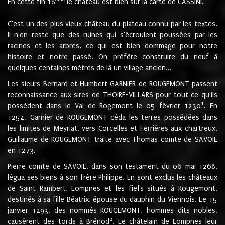
En cette fin 18
le château est bien sur la carte de CASSINI.
C'est un des plus vieux château du plateau connu par les textes.
Il n'en reste que des ruines qui s'écroulent poussées par les
racines et les arbres, ce qui est bien dommage pour notre
histoire et notre passé. On préfère construire du neuf à
quelques centaines mètres de là un village ancien...
Les sieurs Bernard et Humbert GARNIER de ROUGEMONT passent
reconnaissance aux sires de THOIRE-VILLARS pour tout ce qu'ils
1
possèdent dans le Val de Rogemont le 05 février 1230
. En
1254, Garnier de ROUGEMONT céda les terres possédées dans
les limites de Meyriat, vers Corcelles et Ferrières aux chartreux.
Guillaume de ROUGEMONT traite avec Thomas comte de SAVOIE
en 1273.
Pierre comte de SAVOIE, dans son testament du 06 mai 1268,
légua ses biens à son frère Philippe. En sont exclus les châteaux
de Saint Rambert, Lompnes et les fiefs situés à Rougemont,
destinés à sa fille Béatrix, épouse du dauphin du Viennois. Le 15
janvier 1293, des nommés ROUGEMONT, hommes dits nobles,
2
causèrent des tords à Brénod
. Le châtelain de Lompnes leur