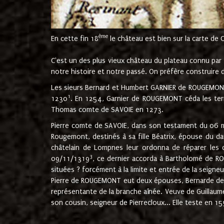
ème
En cette fin 18
le château est bien sur la carte de 
C'est un des plus vieux château du plateau connu par l
notre histoire et notre passé. On préfère construire d
Les sieurs Bernard et Humbert GARNIER de ROUGEMONT 
1
1230
. En 1254, Garnier de ROUGEMONT céda les terr
Thomas comte de SAVOIE en 1273.
Pierre comte de SAVOIE, dans son testament du 06 mai
Rougemont, destinés à sa fille Béatrix, épouse du 
châtelain de Lompnes leur ordonna de réparer les 
3
09/11/1319
, ce dernier accorda à Bartholomé de RO
situées ? forcément à la limite et entrée de la seigneu
Pierre de ROUGEMONT eut deux épouses, Bernarde de MO
représentante de la branche aînée. Veuve de Guilla
son cousin, seigneur de Pierrecloux... Elle teste en 