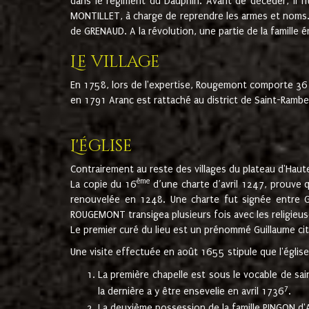
dans le régiment du Dauphin. Avant de décéder, il fi
MONTILLET, à charge de reprendre les armes et noms. I
de GRENAUD. A la révolution, une partie de la famille 
Le village
En 1758, lors de l'expertise, Rougemont comporte 36
en 1791 Aranc est rattaché au district de Saint-Ram
L'église
Contrairement au reste des villages du plateau d'Haute
ème
La copie du 16
d’une charte d’avril 1247, prouve 
renouvelée en 1248. Une charte fut signée entre G
ROUGEMONT transigea plusieurs fois avec les religieuse
Le premier curé du lieu est un prénommé Guillaume ci
Une visite effectuée en août 1655 stipule que l'églis
La première chapelle est sous le vocable de s
7
la dernière a y être ensevelie en avril 1736
.
La deuxième possession de la famille PINGON d'A