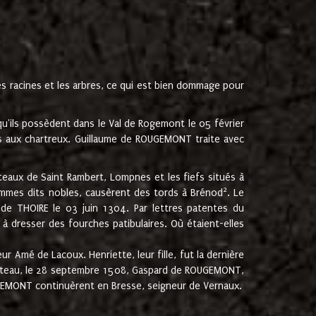
les racines et les arbres, ce qui est bien dommage pour
'ils possèdent dans le Val de Rogemont le 05 février
es aux chartreux. Guillaume de ROUGEMONT traite avec
teaux de Saint Rambert, Lompnes et les fiefs situés à
2
mmes dits nobles, causèrent des tords à Brénod
. Le
de THOIRE le 03 juin 1304. Par lettres patentes du
 dresser des fourches patibulaires. Où étaient-elles
Amé de Lacoux. Henriette, leur fille, fut la dernière
hâteau, le 28 septembre 1508, Gaspard de ROUGEMONT,
ROUGEMONT continuèrent en Bresse, seigneur de Vernaux.