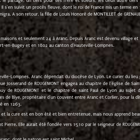
t le partage, un tiers pour ses frère et soeurs, les deux autre tiers
l s'en suivit un procès fleuve, dont le roi de France mis un terme en
émigra. A son retour, la fille de Louis Honoré de MONTILLET de GRENAUD
 maisons et seulement 24 à Aranc. Depuis Aranc est devenu village 
bert-en-Bugey et en 1802 au canton d'Hauteville-Lompnes.
ville-Lompnes, Aranc dépendait du diocèse de Lyon. Le curier du lieu g
que Josserand de ROUGEMONT engagea au chapitre de l’église de Saint
uy de ROUGEMONT et le chapitre de saint Paul de Lyon au sujet d
s de Blye, propriétaire d'un couvent entre Aranc et Corlier, pour la dî
té en 1263.
e et la cure est en bon été et bien entretenue, mais nous apprend be
aint Pierre. Elle aurait été fondée vers 1510 par le seigneur de RO
ranc, dont le patron est saint Michel.