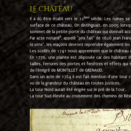
Le château
ème
Il a dû être établi vers le 12
siècle. Les ruines s
surface de ce château. On distinguait, en 2005 lorsque
sommet de la petite porte du château qui donnait accès
6
Par acte notarié
, appelé "prix fait" de 1626 Jean Fra
la sime
". les maçons devront reprendre également les m
Les scellés de 1741 nous apprennent que le château à 
En 1776, une plainte est déposée car des habitant d
tailles, ferrures des portes et fenêtres et effets qui
de l'émigré de MONTILLET de GRENAUD.
Dans un acte de 1784 il est fait mention d'une tour co
vu de la grandeur du château en toutes justices.
La tour Nord aurait été érigée sur le pré de la Tour.
La tour Sud élevée au croisement des chemins de Rés