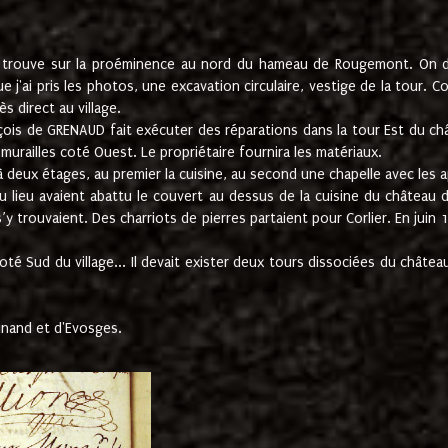
e trouve sur la proéminence au nord du hameau de Rougemont. On dev
 j'ai pris les photos, une excavation circulaire, vestige de la tour. 
 direct au village.
nçois de GRENAUD fait exécuter des réparations dans la tour Est du ch
urailles coté Ouest. Le propriétaire fournira les matériaux.
deux étages, au premier la cuisine, au second une chapelle avec les a
u lieu avaient abattu le couvert au dessus de la cuisine du château 
 s’y trouvaient. Des charriots de pierres partaient pour Corlier. En 
té Sud du village... Il devait exister deux tours dissociées du château,
inand et d'Evosges.