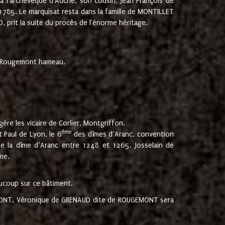
 à l'archevêque d'Auche, son cousin, Jean François de
 1785. Le marquisat resta dans la famille de MONTILLET
, prit la suite du procès de l'énorme héritage.
et Rougemont hameau.
ère les vicaire de Corlier, Montgriffon.
ème
 Paul de Lyon, le 6
des dîmes d’Aranc, convention
e la dîme d’Aranc entre 1248 et 1265. Josselain de
me.
aucoup sur ce bâtiment.
UGEMONT. Véronique de GRENAUD dite de ROUGEMONT sera