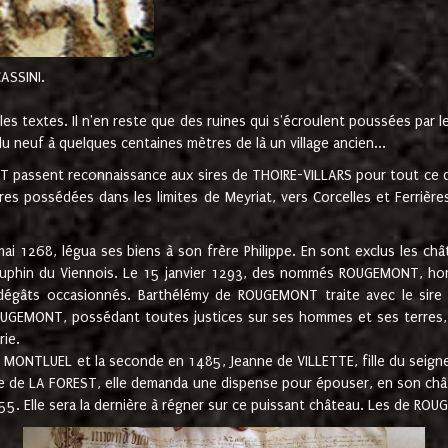
CASSINI.
es textes. Il n'en reste que des ruines qui s'écroulent poussées par 
u neuf à quelques centaines mètres de là un village ancien...
passent reconnaissance aux sires de THOIRE-VILLARS pour tout ce qu
es possédées dans les limites de Meyriat, vers Corcelles et Ferrièr
 1268, légua ses biens à son frère Philippe. En sont exclus les châ
dauphin du Viennois. Le 15 janvier 1293, des nommés ROUGEMONT, ho
dégâts occasionnés. Barthélémy de ROUGEMONT traite avec le sire 
UGEMONT, possédant toutes justices sur ses hommes et ses terres, à
rie.
NTLUEL et la seconde en 1485, Jeanne de VILLETTE, fille du seigneur 
ume de LA FOREST, elle demanda une dispense pour épouser, en son c
1555. Elle sera la dernière à régner sur ce puissant château. Les de 