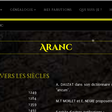
GÉNÉALOGIE
MES PARUTIONS
QUI SUIS-JE ?
H
nc
Aranc
ers les siècles
A. DAUZAT dans son dictionnaire n'
"ancum".
1249
1284
M.T MORLET et E. NEGRE proposent
1359
1492