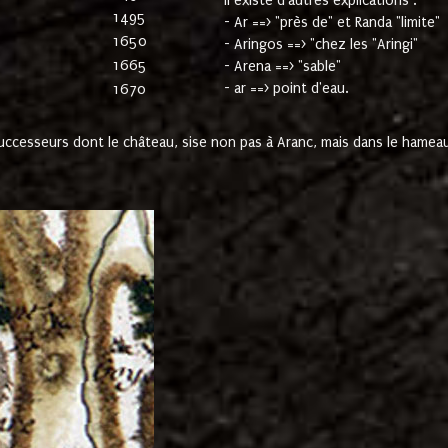
Il existe d'autres explications :
1495
- Ar ==> "près de" et Randa "limite"
1650
- Aringos ==> "chez les "Aringi"
1665
- Arena ==> "sable"
- ar ==> point d'eau.
1670
cesseurs dont le château, sise non pas à Aranc, mais dans le hameau 