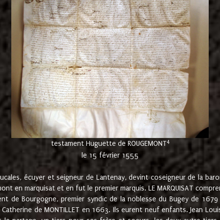
4
testament Huguette de ROUGEMONT
le 15 février 1555
cales, écuyer et seigneur de Lantenay, devint coseigneur de la bar
ont en marquisat et en fut le premier marquis. LE MARQUISAT comprenait
ement de Bourgogne, premier syndic de la noblesse du Bugey de 1679 à
Catherine de MONTILLET en 1663. Ils eurent neuf enfants. Jean Louis,