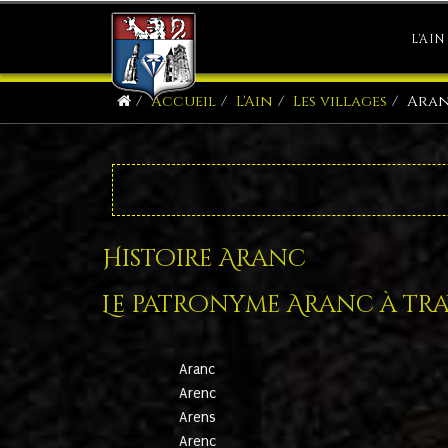
L'AIN
Accueil
L'Ain
Les villages
Ara
Histoire Aranc
Le patronyme Aranc à trav
Aranc
Arenc
Arens
Arenc