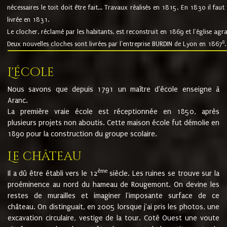
nécessaires le toit doit être fait... Travaux réalisés en 1815. En 1830 il faut
livrée en 1831.
Le clocher, réclamé par les habitants, est reconstruit en 1869 et l'église agr
8
Deux nouvelles cloches sont livrées par l'entreprise BURDIN de Lyon en 1867
.
L'école
Nous savons que depuis 1791 un maître d'école enseigne à
Aranc.
La première vraie école est réceptionnée en 1850, après
plusieurs projets non aboutis. Cette maison école fut démolie en
1890 pour la construction du groupe scolaire.
Le château
ème
Il a dû être établi vers le 12
siècle. Les ruines se trouve sur la
proéminence au nord du hameau de Rougemont. On devine les
restes de murailles et imaginer l'imposante surface de ce
château. On distinguait, en 2005 lorsque j'ai pris les photos, une
excavation circulaire, vestige de la tour. Coté Ouest une voute