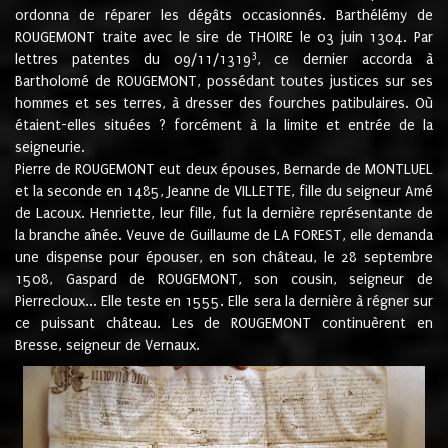
ordonna de réparer les dégâts occasionnés. Barthélémy de
ROUGEMONT traite avec le sire de THOIRE le 03 juin 1304. Par
3
lettres patentes du 09/11/1319
, ce dernier accorda à
Bartholomé de ROUGEMONT, possédant toutes justices sur ses
hommes et ses terres, à dresser des fourches patibulaires. Où
étaient-elles situées ? forcément à la limite et entrée de la
seigneurie.
Pierre de ROUGEMONT eut deux épouses, Bernarde de MONTLUEL
et la seconde en 1485, Jeanne de VILLETTE, fille du seigneur Amé
de Lacoux. Henriette, leur fille, fut la dernière représentante de
la branche aînée. Veuve de Guillaume de LA FOREST, elle demanda
une dispense pour épouser, en son château, le 28 septembre
1508, Gaspard de ROUGEMONT, son cousin, seigneur de
Pierrecloux... Elle teste en 1555. Elle sera la dernière à régner sur
ce puissant château. Les de ROUGEMONT continuèrent en
Bresse, seigneur de Vernaux.