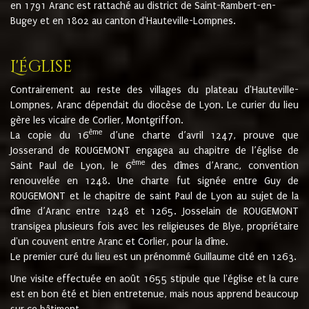
en 1791 Aranc est rattaché au district de Saint-Rambert-en-
Bugey et en 1802 au canton d'Hauteville-Lompnes.
L'église
Contrairement au reste des villages du plateau d'Hauteville-
Lompnes, Aranc dépendait du diocèse de Lyon. Le curier du lieu
gère les vicaire de Corlier, Montgriffon.
ème
La copie du 16
d’une charte d’avril 1247, prouve que
Josserand de ROUGEMONT engagea au chapitre de l’église de
ème
Saint Paul de Lyon, le 6
des dîmes d’Aranc, convention
renouvelée en 1248. Une charte fut signée entre Guy de
ROUGEMONT et le chapitre de saint Paul de Lyon au sujet de la
dîme d’Aranc entre 1248 et 1265. Josselain de ROUGEMONT
transigea plusieurs fois avec les religieuses de Blye, propriétaire
d'un couvent entre Aranc et Corlier, pour la dîme.
Le premier curé du lieu est un prénommé Guillaume cité en 1263.
Une visite effectuée en août 1655 stipule que l'église et la cure
est en bon été et bien entretenue, mais nous apprend beaucoup