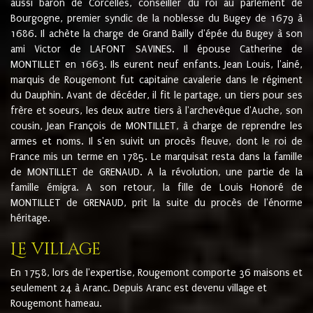
aussi baron de Corcelles, conseiller du roi au parlement de
Bourgogne, premier syndic de la noblesse du Bugey de 1679 à
1686. Il achète la charge de Grand Bailly d'épée du Bugey à son
ami Victor de LAFONT SAVINES. Il épouse Catherine de
MONTILLET en 1663. Ils eurent neuf enfants. Jean Louis, l'ainé,
marquis de Rougemont fut capitaine cavalerie dans le régiment
du Dauphin. Avant de décéder, il fit le partage, un tiers pour ses
frère et soeurs, les deux autre tiers à l'archevêque d'Auche, son
cousin, Jean François de MONTILLET, à charge de reprendre les
armes et noms. Il s'en suivit un procès fleuve, dont le roi de
France mis un terme en 1785. Le marquisat resta dans la famille
de MONTILLET de GRENAUD. A la révolution, une partie de la
famille émigra. A son retour, la fille de Louis Honoré de
MONTILLET de GRENAUD, prit la suite du procès de l'énorme
héritage.
Le village
En 1758, lors de l'expertise, Rougemont comporte 36 maisons et
seulement 24 à Aranc. Depuis Aranc est devenu village et
Rougemont hameau.