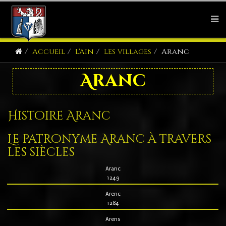
Accueil
L'Ain
Les villages
Aranc
Aranc
Histoire Aranc
Le patronyme Aranc à travers
les siècles
Aranc
1249
Arenc
1284
Arens