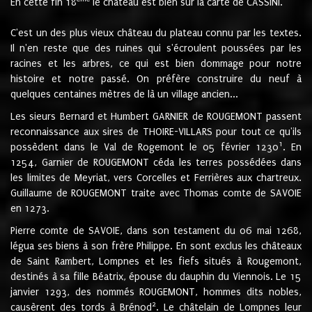
En cette fin 18
le château est bien sur la carte de CASSINI.
C'est un des plus vieux château du plateau connu par les textes.
Il n'en reste que des ruines qui s'écroulent poussées par les
racines et les arbres, ce qui est bien dommage pour notre
histoire et notre passé. On préfère construire du neuf à
quelques centaines mètres de là un village ancien...
Les sieurs Bernard et Humbert GARNIER de ROUGEMONT passent
reconnaissance aux sires de THOIRE-VILLARS pour tout ce qu'ils
1
possèdent dans le Val de Rogemont le 05 février 1230
. En
1254, Garnier de ROUGEMONT céda les terres possédées dans
les limites de Meyriat, vers Corcelles et Ferrières aux chartreux.
Guillaume de ROUGEMONT traite avec Thomas comte de SAVOIE
en 1273.
Pierre comte de SAVOIE, dans son testament du 06 mai 1268,
légua ses biens à son frère Philippe. En sont exclus les châteaux
de Saint Rambert, Lompnes et les fiefs situés à Rougemont,
destinés à sa fille Béatrix, épouse du dauphin du Viennois. Le 15
janvier 1293, des nommés ROUGEMONT, hommes dits nobles,
2
causèrent des tords à Brénod
. Le châtelain de Lompnes leur