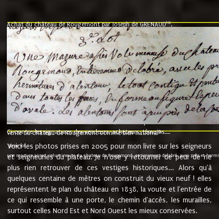
10
Achat du château de Rougemont par Joseph de GRENAUD
.
"l'an mil six cent soixante treze le ving neuvième jour du mois de novemb
nommé fut présent Messire Claude Guillaume de Moyriat chevalier baron de 
vend, purement simplement et irrevocablement a monseigneur monsieur Jose
et chavannes conseiller du roy au parlement de Bourgogne, present et accept
que le dit seigneur Baron de la Vellière a sur ses hommes, indivisables et fi
de la Velliere tout ainsi et comme le dit seigneur Baron et ses hauteurs e
présent......"
suivent les rentes, donation des terriers, etc... au prix de 880 livre louis d'or
Ci contre les signatures des vendeurs, acheteurs, témoins....
9.
vente du château de Rougemont comme bien national
Voici les photos prises en 2005 pour mon livre sur les seigneurs
"3ème lot
une mazure assez volumineuse du chateau de Rougemond, entierement delabré, avec près et hermitur
et seigneuries du plateau. Je n'ose y retourner de peur de ne
plus rien retrouver de ces vestiges historiques... Alors qu'à
quelques centaine de mètres on construit du vieux neuf ! elles
représentent le plan du château en 1838, la voute et l'entrée de
ce qui ressemble à une porte, le chemin d'accès, les murailles,
surtout celles Nord Est et Nord Ouest les mieux conservées.