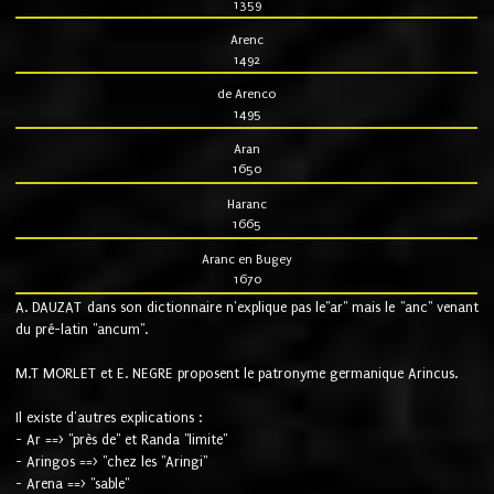
1359
Arenc
1492
de Arenco
1495
Aran
1650
Haranc
1665
Aranc en Bugey
1670
A. DAUZAT dans son dictionnaire n'explique pas le"ar" mais le "anc" venant
du pré-latin "ancum".
M.T MORLET et E. NEGRE proposent le patronyme germanique Arincus.
Il existe d'autres explications :
- Ar ==> "près de" et Randa "limite"
- Aringos ==> "chez les "Aringi"
- Arena ==> "sable"