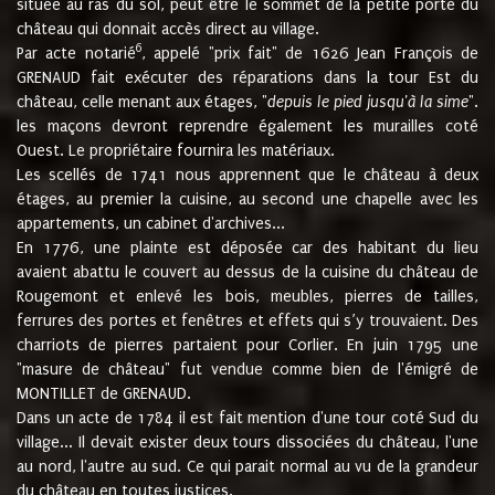
située au ras du sol, peut être le sommet de la petite porte du
château qui donnait accès direct au village.
6
Par acte notarié
, appelé "prix fait" de 1626 Jean François de
GRENAUD fait exécuter des réparations dans la tour Est du
château, celle menant aux étages, "
depuis le pied jusqu'à la sime
".
les maçons devront reprendre également les murailles coté
Ouest. Le propriétaire fournira les matériaux.
Les scellés de 1741 nous apprennent que le château à deux
étages, au premier la cuisine, au second une chapelle avec les
appartements, un cabinet d'archives...
En 1776, une plainte est déposée car des habitant du lieu
avaient abattu le couvert au dessus de la cuisine du château de
Rougemont et enlevé les bois, meubles, pierres de tailles,
ferrures des portes et fenêtres et effets qui s’y trouvaient. Des
charriots de pierres partaient pour Corlier. En juin 1795 une
"masure de château" fut vendue comme bien de l'émigré de
MONTILLET de GRENAUD.
Dans un acte de 1784 il est fait mention d'une tour coté Sud du
village... Il devait exister deux tours dissociées du château, l'une
au nord, l'autre au sud. Ce qui parait normal au vu de la grandeur
du château en toutes justices.