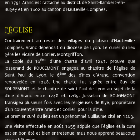
en 1791 Aranc est rattaché au district de Saint-Rambert-en-
Bugey et en 1802 au canton d'Hauteville-Lompnes.
L'église
Contrairement au reste des villages du plateau d'Hauteville-
Lompnes, Aranc dépendait du diocèse de Lyon. Le curier du lieu
gère les vicaire de Corlier, Montgriffon.
ème
La copie du 16
d’une charte d’avril 1247, prouve que
Josserand de ROUGEMONT engagea au chapitre de l’église de
ème
Saint Paul de Lyon, le 6
des dîmes d’Aranc, convention
renouvelée en 1248. Une charte fut signée entre Guy de
ROUGEMONT et le chapitre de saint Paul de Lyon au sujet de la
dîme d’Aranc entre 1248 et 1265. Josselain de ROUGEMONT
transigea plusieurs fois avec les religieuses de Blye, propriétaire
d'un couvent entre Aranc et Corlier, pour la dîme.
Le premier curé du lieu est un prénommé Guillaume cité en 1263.
Une visite effectuée en août 1655 stipule que l'église et la cure
est en bon été et bien entretenue, mais nous apprend beaucoup