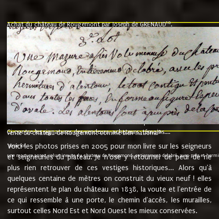
10
Achat du château de Rougemont par Joseph de GRENAUD
.
"l'an mil six cent soixante treze le ving neuvième jour du mois de novemb
nommé fut présent Messire Claude Guillaume de Moyriat chevalier baron de 
vend, purement simplement et irrevocablement a monseigneur monsieur Jose
et chavannes conseiller du roy au parlement de Bourgogne, present et accept
que le dit seigneur Baron de la Vellière a sur ses hommes, indivisables et fi
de la Velliere tout ainsi et comme le dit seigneur Baron et ses hauteurs e
présent......"
suivent les rentes, donation des terriers, etc... au prix de 880 livre louis d'or
Ci contre les signatures des vendeurs, acheteurs, témoins....
9.
vente du château de Rougemont comme bien national
Voici les photos prises en 2005 pour mon livre sur les seigneurs
"3ème lot
une mazure assez volumineuse du chateau de Rougemond, entierement delabré, avec près et hermitur
et seigneuries du plateau. Je n'ose y retourner de peur de ne
plus rien retrouver de ces vestiges historiques... Alors qu'à
quelques centaine de mètres on construit du vieux neuf ! elles
représentent le plan du château en 1838, la voute et l'entrée de
ce qui ressemble à une porte, le chemin d'accès, les murailles,
surtout celles Nord Est et Nord Ouest les mieux conservées.