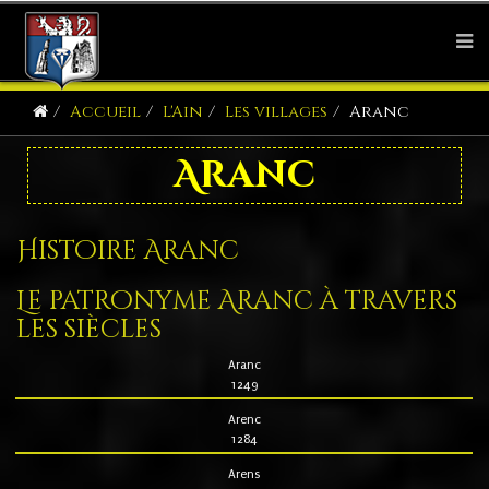
Accueil
L'Ain
Les villages
Aranc
Aranc
Histoire Aranc
Le patronyme Aranc à travers
les siècles
Aranc
1249
Arenc
1284
Arens