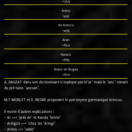
1359
Arenc
1492
de Arenco
1495
Aran
1650
Haranc
1665
Aranc en Bugey
1670
A. DAUZAT dans son dictionnaire n'explique pas le"ar" mais le "anc" venant
du pré-latin "ancum".
M.T MORLET et E. NEGRE proposent le patronyme germanique Arincus.
Il existe d'autres explications :
- Ar ==> "près de" et Randa "limite"
- Aringos ==> "chez les "Aringi"
- Arena ==> "sable"