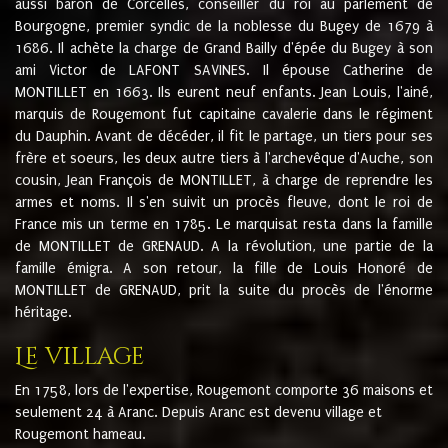
aussi baron de Corcelles, conseiller du roi au parlement de
Bourgogne, premier syndic de la noblesse du Bugey de 1679 à
1686. Il achète la charge de Grand Bailly d'épée du Bugey à son
ami Victor de LAFONT SAVINES. Il épouse Catherine de
MONTILLET en 1663. Ils eurent neuf enfants. Jean Louis, l'ainé,
marquis de Rougemont fut capitaine cavalerie dans le régiment
du Dauphin. Avant de décéder, il fit le partage, un tiers pour ses
frère et soeurs, les deux autre tiers à l'archevêque d'Auche, son
cousin, Jean François de MONTILLET, à charge de reprendre les
armes et noms. Il s'en suivit un procès fleuve, dont le roi de
France mis un terme en 1785. Le marquisat resta dans la famille
de MONTILLET de GRENAUD. A la révolution, une partie de la
famille émigra. A son retour, la fille de Louis Honoré de
MONTILLET de GRENAUD, prit la suite du procès de l'énorme
héritage.
Le village
En 1758, lors de l'expertise, Rougemont comporte 36 maisons et
seulement 24 à Aranc. Depuis Aranc est devenu village et
Rougemont hameau.