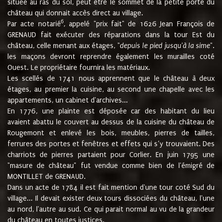
située au ras du sol, peut être le sommet de la petite porte du
château qui donnait accès direct au village.
6
Par acte notarié
, appelé "prix fait" de 1626 Jean François de
GRENAUD fait exécuter des réparations dans la tour Est du
château, celle menant aux étages, "
depuis le pied jusqu'à la sime
".
les maçons devront reprendre également les murailles coté
Ouest. Le propriétaire fournira les matériaux.
Les scellés de 1741 nous apprennent que le château à deux
étages, au premier la cuisine, au second une chapelle avec les
appartements, un cabinet d'archives...
En 1776, une plainte est déposée car des habitant du lieu
avaient abattu le couvert au dessus de la cuisine du château de
Rougemont et enlevé les bois, meubles, pierres de tailles,
ferrures des portes et fenêtres et effets qui s’y trouvaient. Des
charriots de pierres partaient pour Corlier. En juin 1795 une
"masure de château" fut vendue comme bien de l'émigré de
MONTILLET de GRENAUD.
Dans un acte de 1784 il est fait mention d'une tour coté Sud du
village... Il devait exister deux tours dissociées du château, l'une
au nord, l'autre au sud. Ce qui parait normal au vu de la grandeur
du château en toutes justices.