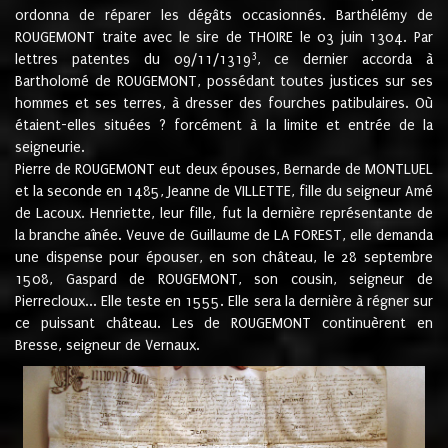
ordonna de réparer les dégâts occasionnés. Barthélémy de
ROUGEMONT traite avec le sire de THOIRE le 03 juin 1304. Par
3
lettres patentes du 09/11/1319
, ce dernier accorda à
Bartholomé de ROUGEMONT, possédant toutes justices sur ses
hommes et ses terres, à dresser des fourches patibulaires. Où
étaient-elles situées ? forcément à la limite et entrée de la
seigneurie.
Pierre de ROUGEMONT eut deux épouses, Bernarde de MONTLUEL
et la seconde en 1485, Jeanne de VILLETTE, fille du seigneur Amé
de Lacoux. Henriette, leur fille, fut la dernière représentante de
la branche aînée. Veuve de Guillaume de LA FOREST, elle demanda
une dispense pour épouser, en son château, le 28 septembre
1508, Gaspard de ROUGEMONT, son cousin, seigneur de
Pierrecloux... Elle teste en 1555. Elle sera la dernière à régner sur
ce puissant château. Les de ROUGEMONT continuèrent en
Bresse, seigneur de Vernaux.