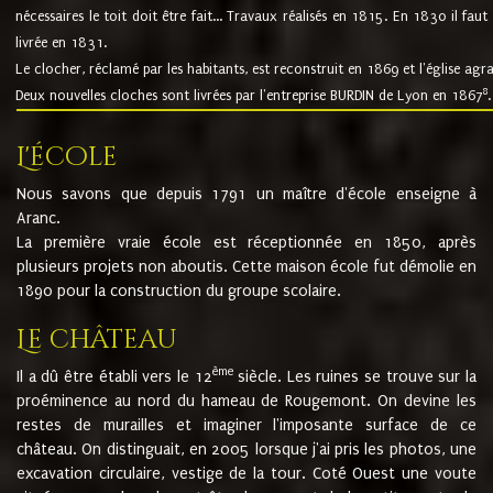
nécessaires le toit doit être fait... Travaux réalisés en 1815. En 1830 il faut
livrée en 1831.
Le clocher, réclamé par les habitants, est reconstruit en 1869 et l'église agr
8
Deux nouvelles cloches sont livrées par l'entreprise BURDIN de Lyon en 1867
.
L'école
Nous savons que depuis 1791 un maître d'école enseigne à
Aranc.
La première vraie école est réceptionnée en 1850, après
plusieurs projets non aboutis. Cette maison école fut démolie en
1890 pour la construction du groupe scolaire.
Le château
ème
Il a dû être établi vers le 12
siècle. Les ruines se trouve sur la
proéminence au nord du hameau de Rougemont. On devine les
restes de murailles et imaginer l'imposante surface de ce
château. On distinguait, en 2005 lorsque j'ai pris les photos, une
excavation circulaire, vestige de la tour. Coté Ouest une voute