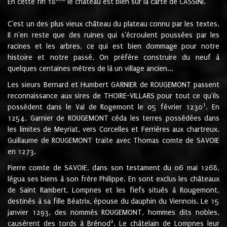
En cette fin 18
le château est bien sur la carte de CASSINI.
C'est un des plus vieux château du plateau connu par les textes.
Il n'en reste que des ruines qui s'écroulent poussées par les
racines et les arbres, ce qui est bien dommage pour notre
histoire et notre passé. On préfère construire du neuf à
quelques centaines mètres de là un village ancien...
Les sieurs Bernard et Humbert GARNIER de ROUGEMONT passent
reconnaissance aux sires de THOIRE-VILLARS pour tout ce qu'ils
1
possèdent dans le Val de Rogemont le 05 février 1230
. En
1254, Garnier de ROUGEMONT céda les terres possédées dans
les limites de Meyriat, vers Corcelles et Ferrières aux chartreux.
Guillaume de ROUGEMONT traite avec Thomas comte de SAVOIE
en 1273.
Pierre comte de SAVOIE, dans son testament du 06 mai 1268,
légua ses biens à son frère Philippe. En sont exclus les châteaux
de Saint Rambert, Lompnes et les fiefs situés à Rougemont,
destinés à sa fille Béatrix, épouse du dauphin du Viennois. Le 15
janvier 1293, des nommés ROUGEMONT, hommes dits nobles,
2
causèrent des tords à Brénod
. Le châtelain de Lompnes leur