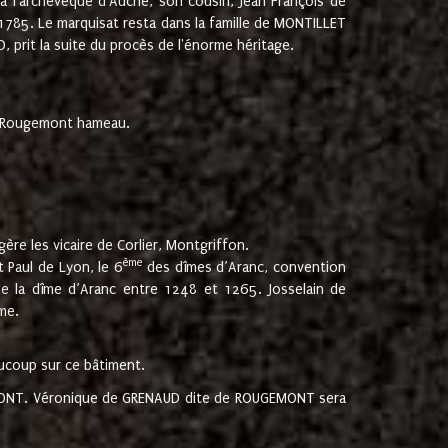
 à l'archevêque d'Auche, son cousin, Jean François de
 1785. Le marquisat resta dans la famille de MONTILLET
, prit la suite du procès de l'énorme héritage.
et Rougemont hameau.
ère les vicaire de Corlier, Montgriffon.
ème
 Paul de Lyon, le 6
des dîmes d’Aranc, convention
e la dîme d’Aranc entre 1248 et 1265. Josselain de
me.
aucoup sur ce bâtiment.
UGEMONT. Véronique de GRENAUD dite de ROUGEMONT sera