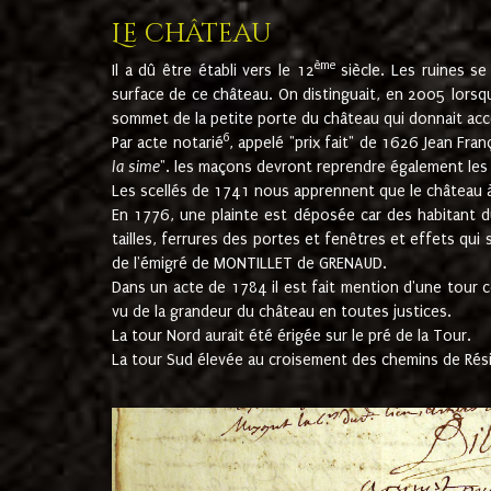
Le château
ème
Il a dû être établi vers le 12
siècle. Les ruines s
surface de ce château. On distinguait, en 2005 lorsque
sommet de la petite porte du château qui donnait accès
6
Par acte notarié
, appelé "prix fait" de 1626 Jean Fra
la sime
". les maçons devront reprendre également les m
Les scellés de 1741 nous apprennent que le château à 
En 1776, une plainte est déposée car des habitant d
tailles, ferrures des portes et fenêtres et effets qui
de l'émigré de MONTILLET de GRENAUD.
Dans un acte de 1784 il est fait mention d'une tour co
vu de la grandeur du château en toutes justices.
La tour Nord aurait été érigée sur le pré de la Tour.
La tour Sud élevée au croisement des chemins de Rés