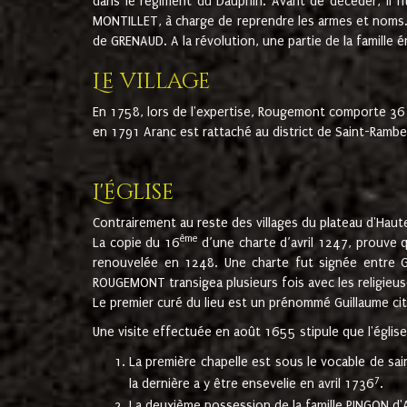
dans le régiment du Dauphin. Avant de décéder, il fi
MONTILLET, à charge de reprendre les armes et noms. I
de GRENAUD. A la révolution, une partie de la famille 
Le village
En 1758, lors de l'expertise, Rougemont comporte 36
en 1791 Aranc est rattaché au district de Saint-Ram
L'église
Contrairement au reste des villages du plateau d'Haute
ème
La copie du 16
d’une charte d’avril 1247, prouve 
renouvelée en 1248. Une charte fut signée entre G
ROUGEMONT transigea plusieurs fois avec les religieuse
Le premier curé du lieu est un prénommé Guillaume ci
Une visite effectuée en août 1655 stipule que l'églis
La première chapelle est sous le vocable de s
7
la dernière a y être ensevelie en avril 1736
.
La deuxième possession de la famille PINGON d'A