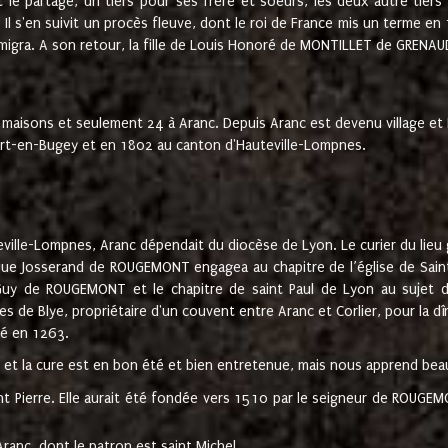
t le partage, un tiers pour ses frère et soeurs, les deux autre tiers
l s'en suivit un procès fleuve, dont le roi de France mis un terme en
émigra. A son retour, la fille de Louis Honoré de MONTILLET de GRENAUD
 maisons et seulement 24 à Aranc. Depuis Aranc est devenu village 
bert-en-Bugey et en 1802 au canton d'Hauteville-Lompnes.
ville-Lompnes, Aranc dépendait du diocèse de Lyon. Le curier du lieu g
que Josserand de ROUGEMONT engagea au chapitre de l’église de Saint
uy de ROUGEMONT et le chapitre de saint Paul de Lyon au sujet d
s de Blye, propriétaire d'un couvent entre Aranc et Corlier, pour la dî
té en 1263.
e et la cure est en bon été et bien entretenue, mais nous apprend be
aint Pierre. Elle aurait été fondée vers 1510 par le seigneur de RO
ranc, dont le patron est saint Michel.