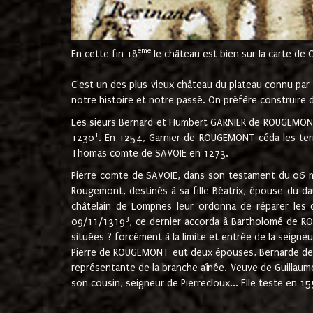
ème
En cette fin 18
le château est bien sur la carte de 
C'est un des plus vieux château du plateau connu par l
notre histoire et notre passé. On préfère construire d
Les sieurs Bernard et Humbert GARNIER de ROUGEMONT 
1
1230
. En 1254, Garnier de ROUGEMONT céda les terr
Thomas comte de SAVOIE en 1273.
Pierre comte de SAVOIE, dans son testament du 06 mai
Rougemont, destinés à sa fille Béatrix, épouse du 
châtelain de Lompnes leur ordonna de réparer les 
3
09/11/1319
, ce dernier accorda à Bartholomé de RO
situées ? forcément à la limite et entrée de la seigneu
Pierre de ROUGEMONT eut deux épouses, Bernarde de MO
représentante de la branche aînée. Veuve de Guilla
son cousin, seigneur de Pierrecloux... Elle teste en 