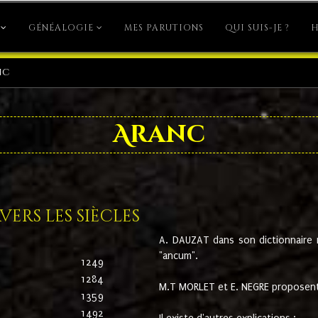
GÉNÉALOGIE
MES PARUTIONS
QUI SUIS-JE ?
H
nc
Aranc
ers les siècles
A. DAUZAT dans son dictionnaire n'
"ancum".
1249
1284
M.T MORLET et E. NEGRE proposent
1359
1492