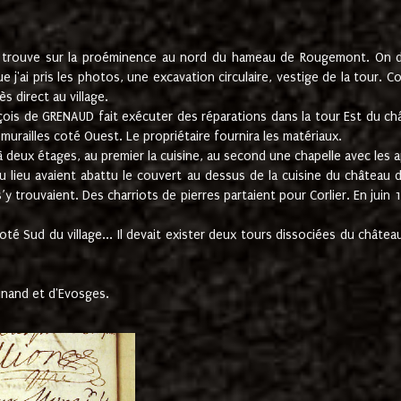
e trouve sur la proéminence au nord du hameau de Rougemont. On dev
 j'ai pris les photos, une excavation circulaire, vestige de la tour. 
 direct au village.
nçois de GRENAUD fait exécuter des réparations dans la tour Est du ch
urailles coté Ouest. Le propriétaire fournira les matériaux.
deux étages, au premier la cuisine, au second une chapelle avec les a
u lieu avaient abattu le couvert au dessus de la cuisine du château 
 s’y trouvaient. Des charriots de pierres partaient pour Corlier. En 
té Sud du village... Il devait exister deux tours dissociées du château,
inand et d'Evosges.