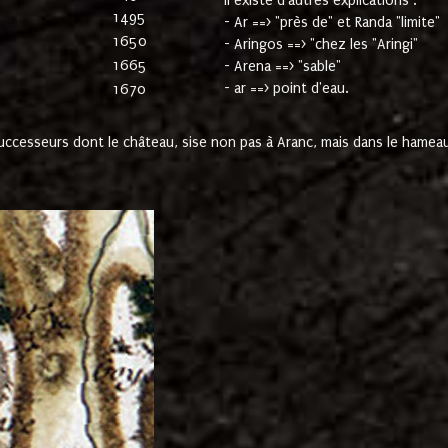
Il existe d'autres explications :
1495
- Ar ==> "près de" et Randa "limite"
1650
- Aringos ==> "chez les "Aringi"
1665
- Arena ==> "sable"
- ar ==> point d'eau.
1670
cesseurs dont le château, sise non pas à Aranc, mais dans le hameau 