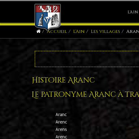
L'AIN
Accueil
L'Ain
Les villages
Ara
Histoire Aranc
Le patronyme Aranc à trav
Aranc
Arenc
Arens
Arenc