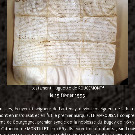
4
testament Huguette de ROUGEMONT
le 15 février 1555
cales, écuyer et seigneur de Lantenay, devint coseigneur de la bar
ont en marquisat et en fut le premier marquis. LE MARQUISAT comprenait
ement de Bourgogne, premier syndic de la noblesse du Bugey de 1679 à
Catherine de MONTILLET en 1663. Ils eurent neuf enfants. Jean Louis,