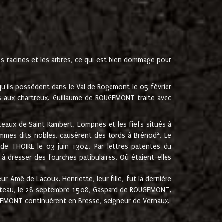
les racines et les arbres, ce qui est bien dommage pour
'ils possèdent dans le Val de Rogemont le 05 février
es aux chartreux. Guillaume de ROUGEMONT traite avec
teaux de Saint Rambert, Lompnes et les fiefs situés à
2
mmes dits nobles, causèrent des tords à Brénod
. Le
de THOIRE le 03 juin 1304. Par lettres patentes du
 dresser des fourches patibulaires. Où étaient-elles
Amé de Lacoux. Henriette, leur fille, fut la dernière
hâteau, le 28 septembre 1508, Gaspard de ROUGEMONT,
ROUGEMONT continuèrent en Bresse, seigneur de Vernaux.