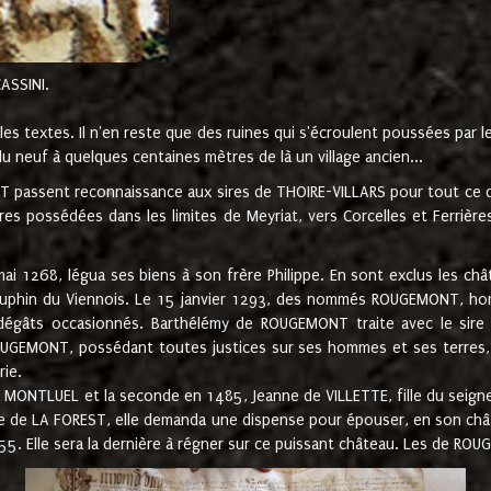
CASSINI.
es textes. Il n'en reste que des ruines qui s'écroulent poussées par 
u neuf à quelques centaines mètres de là un village ancien...
passent reconnaissance aux sires de THOIRE-VILLARS pour tout ce qu
es possédées dans les limites de Meyriat, vers Corcelles et Ferrièr
 1268, légua ses biens à son frère Philippe. En sont exclus les châ
dauphin du Viennois. Le 15 janvier 1293, des nommés ROUGEMONT, ho
dégâts occasionnés. Barthélémy de ROUGEMONT traite avec le sire 
UGEMONT, possédant toutes justices sur ses hommes et ses terres, à
rie.
NTLUEL et la seconde en 1485, Jeanne de VILLETTE, fille du seigneur 
ume de LA FOREST, elle demanda une dispense pour épouser, en son c
1555. Elle sera la dernière à régner sur ce puissant château. Les de 