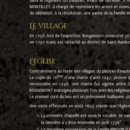
dans le régiment du Dauphin. Avant de décéder, il fi
MONTILLET, à charge de reprendre les armes et noms. I
de GRENAUD. A la révolution, une partie de la famille 
Le village
En 1758, lors de l'expertise, Rougemont comporte 36
en 1791 Aranc est rattaché au district de Saint-Ram
L'église
Contrairement au reste des villages du plateau d'Haute
ème
La copie du 16
d’une charte d’avril 1247, prouve 
renouvelée en 1248. Une charte fut signée entre G
ROUGEMONT transigea plusieurs fois avec les religieuse
Le premier curé du lieu est un prénommé Guillaume ci
Une visite effectuée en août 1655 stipule que l'églis
La première chapelle est sous le vocable de s
7
la dernière a y être ensevelie en avril 1736
.
La deuxième possession de la famille PINGON d'A