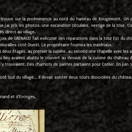
e trouve sur la proéminence au nord du hameau de Rougemont. On dev
 j'ai pris les photos, une excavation circulaire, vestige de la tour. 
 direct au village.
nçois de GRENAUD fait exécuter des réparations dans la tour Est du ch
urailles coté Ouest. Le propriétaire fournira les matériaux.
deux étages, au premier la cuisine, au second une chapelle avec les a
u lieu avaient abattu le couvert au dessus de la cuisine du château 
 s’y trouvaient. Des charriots de pierres partaient pour Corlier. En 
té Sud du village... Il devait exister deux tours dissociées du château,
inand et d'Evosges.