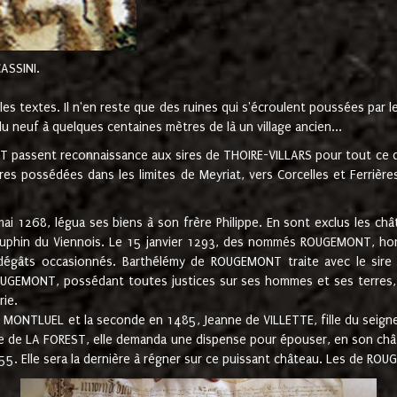
CASSINI.
es textes. Il n'en reste que des ruines qui s'écroulent poussées par 
u neuf à quelques centaines mètres de là un village ancien...
passent reconnaissance aux sires de THOIRE-VILLARS pour tout ce qu
es possédées dans les limites de Meyriat, vers Corcelles et Ferrièr
 1268, légua ses biens à son frère Philippe. En sont exclus les châ
dauphin du Viennois. Le 15 janvier 1293, des nommés ROUGEMONT, ho
dégâts occasionnés. Barthélémy de ROUGEMONT traite avec le sire 
UGEMONT, possédant toutes justices sur ses hommes et ses terres, à
rie.
NTLUEL et la seconde en 1485, Jeanne de VILLETTE, fille du seigneur 
ume de LA FOREST, elle demanda une dispense pour épouser, en son c
1555. Elle sera la dernière à régner sur ce puissant château. Les de 