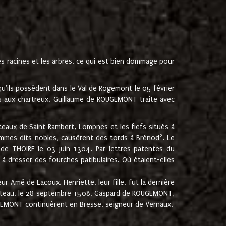
les racines et les arbres, ce qui est bien dommage pour
'ils possèdent dans le Val de Rogemont le 05 février
es aux chartreux. Guillaume de ROUGEMONT traite avec
teaux de Saint Rambert, Lompnes et les fiefs situés à
2
mmes dits nobles, causèrent des tords à Brénod
. Le
de THOIRE le 03 juin 1304. Par lettres patentes du
 dresser des fourches patibulaires. Où étaient-elles
Amé de Lacoux. Henriette, leur fille, fut la dernière
hâteau, le 28 septembre 1508, Gaspard de ROUGEMONT,
ROUGEMONT continuèrent en Bresse, seigneur de Vernaux.