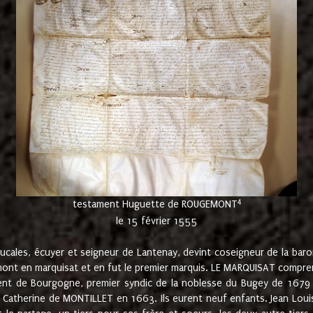
4
testament Huguette de ROUGEMONT
le 15 février 1555
cales, écuyer et seigneur de Lantenay, devint coseigneur de la bar
ont en marquisat et en fut le premier marquis. LE MARQUISAT comprenait
ement de Bourgogne, premier syndic de la noblesse du Bugey de 1679 à
Catherine de MONTILLET en 1663. Ils eurent neuf enfants. Jean Louis,