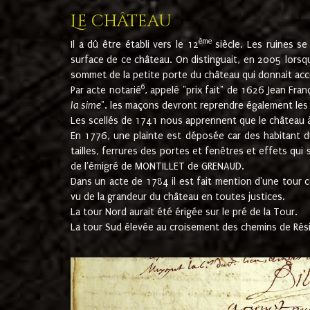
Le château
ème
Il a dû être établi vers le 12
siècle. Les ruines s
surface de ce château. On distinguait, en 2005 lorsque
sommet de la petite porte du château qui donnait accès
6
Par acte notarié
, appelé "prix fait" de 1626 Jean Fra
la sime
". les maçons devront reprendre également les m
Les scellés de 1741 nous apprennent que le château à 
En 1776, une plainte est déposée car des habitant d
tailles, ferrures des portes et fenêtres et effets qui
de l'émigré de MONTILLET de GRENAUD.
Dans un acte de 1784 il est fait mention d'une tour co
vu de la grandeur du château en toutes justices.
La tour Nord aurait été érigée sur le pré de la Tour.
La tour Sud élevée au croisement des chemins de Rés