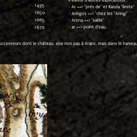
Il existe d'autres explications :
1495
- Ar ==> "près de" et Randa "limite"
1650
- Aringos ==> "chez les "Aringi"
1665
- Arena ==> "sable"
- ar ==> point d'eau.
1670
cesseurs dont le château, sise non pas à Aranc, mais dans le hameau 