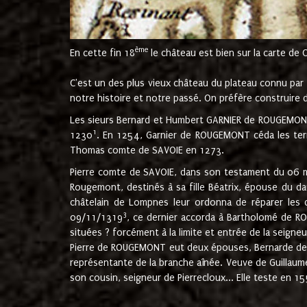
ème
En cette fin 18
le château est bien sur la carte de 
C'est un des plus vieux château du plateau connu par l
notre histoire et notre passé. On préfère construire d
Les sieurs Bernard et Humbert GARNIER de ROUGEMONT 
1
1230
. En 1254, Garnier de ROUGEMONT céda les terr
Thomas comte de SAVOIE en 1273.
Pierre comte de SAVOIE, dans son testament du 06 mai
Rougemont, destinés à sa fille Béatrix, épouse du 
châtelain de Lompnes leur ordonna de réparer les 
3
09/11/1319
, ce dernier accorda à Bartholomé de RO
situées ? forcément à la limite et entrée de la seigneu
Pierre de ROUGEMONT eut deux épouses, Bernarde de MO
représentante de la branche aînée. Veuve de Guilla
son cousin, seigneur de Pierrecloux... Elle teste en 