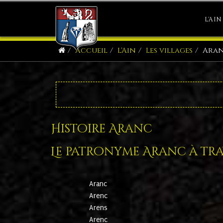
L'AIN
Accueil
L'Ain
Les villages
Ara
Histoire Aranc
Le patronyme Aranc à trav
Aranc
Arenc
Arens
Arenc