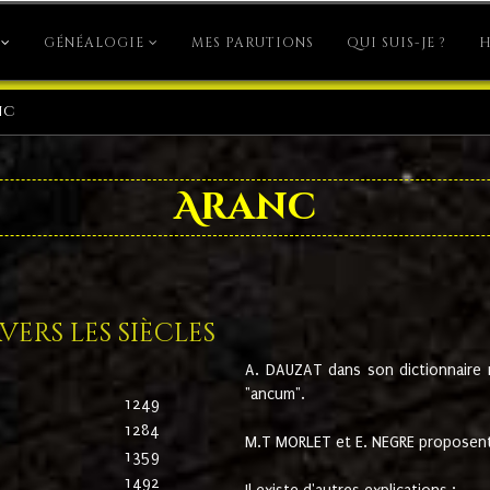
GÉNÉALOGIE
MES PARUTIONS
QUI SUIS-JE ?
H
nc
Aranc
ers les siècles
A. DAUZAT dans son dictionnaire n'
"ancum".
1249
1284
M.T MORLET et E. NEGRE proposent
1359
1492