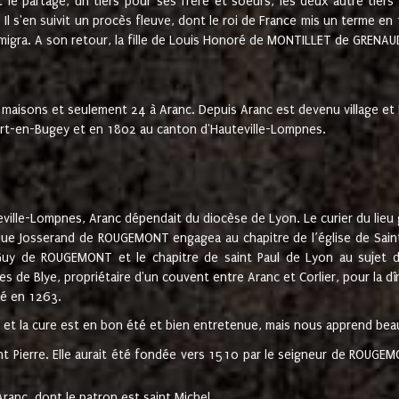
t le partage, un tiers pour ses frère et soeurs, les deux autre tiers
l s'en suivit un procès fleuve, dont le roi de France mis un terme en
émigra. A son retour, la fille de Louis Honoré de MONTILLET de GRENAUD
 maisons et seulement 24 à Aranc. Depuis Aranc est devenu village 
bert-en-Bugey et en 1802 au canton d'Hauteville-Lompnes.
ville-Lompnes, Aranc dépendait du diocèse de Lyon. Le curier du lieu g
que Josserand de ROUGEMONT engagea au chapitre de l’église de Saint
uy de ROUGEMONT et le chapitre de saint Paul de Lyon au sujet d
s de Blye, propriétaire d'un couvent entre Aranc et Corlier, pour la dî
té en 1263.
e et la cure est en bon été et bien entretenue, mais nous apprend be
aint Pierre. Elle aurait été fondée vers 1510 par le seigneur de RO
ranc, dont le patron est saint Michel.