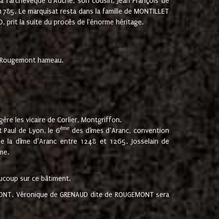
 à l'archevêque d'Auche, son cousin, Jean François de
 1785. Le marquisat resta dans la famille de MONTILLET
, prit la suite du procès de l'énorme héritage.
et Rougemont hameau.
ère les vicaire de Corlier, Montgriffon.
ème
 Paul de Lyon, le 6
des dîmes d’Aranc, convention
e la dîme d’Aranc entre 1248 et 1265. Josselain de
me.
aucoup sur ce bâtiment.
UGEMONT. Véronique de GRENAUD dite de ROUGEMONT sera