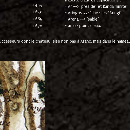
Il existe d'autres explications :
1495
- Ar ==> "près de" et Randa "limite"
1650
- Aringos ==> "chez les "Aringi"
1665
- Arena ==> "sable"
- ar ==> point d'eau.
1670
cesseurs dont le château, sise non pas à Aranc, mais dans le hameau 