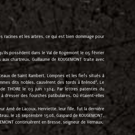
les racines et les arbres, ce qui est bien dommage pour
'ils possèdent dans le Val de Rogemont le 05 février
es aux chartreux. Guillaume de ROUGEMONT traite avec
teaux de Saint Rambert, Lompnes et les fiefs situés à
2
mmes dits nobles, causèrent des tords à Brénod
. Le
de THOIRE le 03 juin 1304. Par lettres patentes du
 dresser des fourches patibulaires. Où étaient-elles
Amé de Lacoux. Henriette, leur fille, fut la dernière
hâteau, le 28 septembre 1508, Gaspard de ROUGEMONT,
ROUGEMONT continuèrent en Bresse, seigneur de Vernaux.