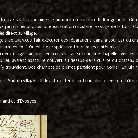
e trouve sur la proéminence au nord du hameau de Rougemont. On dev
 j'ai pris les photos, une excavation circulaire, vestige de la tour. 
 direct au village.
nçois de GRENAUD fait exécuter des réparations dans la tour Est du ch
urailles coté Ouest. Le propriétaire fournira les matériaux.
deux étages, au premier la cuisine, au second une chapelle avec les a
u lieu avaient abattu le couvert au dessus de la cuisine du château 
 s’y trouvaient. Des charriots de pierres partaient pour Corlier. En 
té Sud du village... Il devait exister deux tours dissociées du château,
inand et d'Evosges.