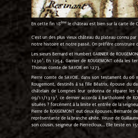
ème
En cette fin 18
le château est bien sur la carte de 
C'est un des plus vieux château du plateau connu par l
notre histoire et notre passé. On préfère construire d
Les sieurs Bernard et Humbert GARNIER de ROUGEMONT 
1
1230
. En 1254, Garnier de ROUGEMONT céda les terr
Thomas comte de SAVOIE en 1273.
Pierre comte de SAVOIE, dans son testament du 06 mai
Rougemont, destinés à sa fille Béatrix, épouse du 
châtelain de Lompnes leur ordonna de réparer les 
3
09/11/1319
, ce dernier accorda à Bartholomé de RO
situées ? forcément à la limite et entrée de la seigneu
Pierre de ROUGEMONT eut deux épouses, Bernarde de MO
représentante de la branche aînée. Veuve de Guilla
son cousin, seigneur de Pierrecloux... Elle teste en 