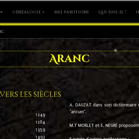
GÉNÉALOGIE
MES PARUTIONS
QUI SUIS-JE ?
H
nc
Aranc
ers les siècles
A. DAUZAT dans son dictionnaire n'
"ancum".
1249
1284
M.T MORLET et E. NEGRE proposent
1359
1492