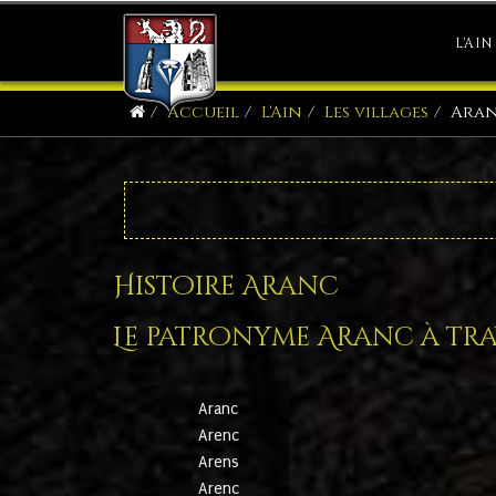
L'AIN
Accueil
L'Ain
Les villages
Ara
Histoire Aranc
Le patronyme Aranc à trav
Aranc
Arenc
Arens
Arenc