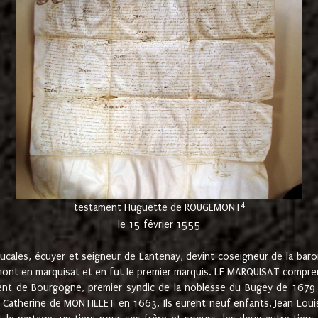
4
testament Huguette de ROUGEMONT
le 15 février 1555
cales, écuyer et seigneur de Lantenay, devint coseigneur de la bar
ont en marquisat et en fut le premier marquis. LE MARQUISAT comprenait
ement de Bourgogne, premier syndic de la noblesse du Bugey de 1679 à
Catherine de MONTILLET en 1663. Ils eurent neuf enfants. Jean Louis,