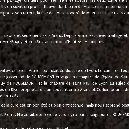
t le partage, un tiers pour ses frère et soeurs, les deux autre tiers
l s'en suivit un procès fleuve, dont le roi de France mis un terme en
émigra. A son retour, la fille de Louis Honoré de MONTILLET de GRENAUD
 maisons et seulement 24 à Aranc. Depuis Aranc est devenu village 
bert-en-Bugey et en 1802 au canton d'Hauteville-Lompnes.
ville-Lompnes, Aranc dépendait du diocèse de Lyon. Le curier du lieu g
que Josserand de ROUGEMONT engagea au chapitre de l’église de Saint
uy de ROUGEMONT et le chapitre de saint Paul de Lyon au sujet d
s de Blye, propriétaire d'un couvent entre Aranc et Corlier, pour la dî
té en 1263.
e et la cure est en bon été et bien entretenue, mais nous apprend be
aint Pierre. Elle aurait été fondée vers 1510 par le seigneur de RO
ranc, dont le patron est saint Michel.