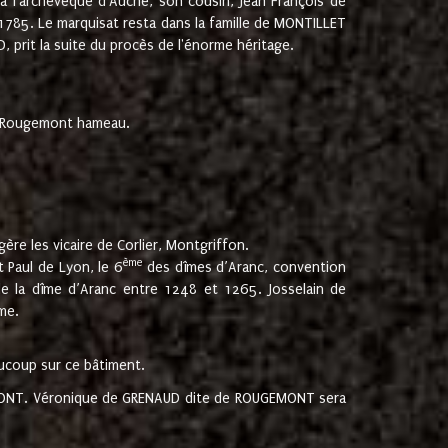
 à l'archevêque d'Auche, son cousin, Jean François de
 1785. Le marquisat resta dans la famille de MONTILLET
, prit la suite du procès de l'énorme héritage.
et Rougemont hameau.
ère les vicaire de Corlier, Montgriffon.
ème
 Paul de Lyon, le 6
des dîmes d’Aranc, convention
e la dîme d’Aranc entre 1248 et 1265. Josselain de
me.
aucoup sur ce bâtiment.
UGEMONT. Véronique de GRENAUD dite de ROUGEMONT sera