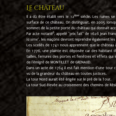
Le château
ème
Il a dû être établi vers le 12
siècle. Les ruines s
surface de ce château. On distinguait, en 2005 lorsque
sommet de la petite porte du château qui donnait accès
6
Par acte notarié
, appelé "prix fait" de 1626 Jean Fra
la sime
". les maçons devront reprendre également les m
Les scellés de 1741 nous apprennent que le château à 
En 1776, une plainte est déposée car des habitant d
tailles, ferrures des portes et fenêtres et effets qui
de l'émigré de MONTILLET de GRENAUD.
Dans un acte de 1784 il est fait mention d'une tour co
vu de la grandeur du château en toutes justices.
La tour Nord aurait été érigée sur le pré de la Tour.
La tour Sud élevée au croisement des chemins de Rés