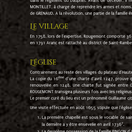
dans le régiment du Dauphin. Avant de décéder, il fi
MONTILLET, à charge de reprendre les armes et noms. I
de GRENAUD. A la révolution, une partie de la famille 
Le village
En 1758, lors de l'expertise, Rougemont comporte 36
en 1791 Aranc est rattaché au district de Saint-Ram
L'église
Contrairement au reste des villages du plateau d'Haute
ème
La copie du 16
d’une charte d’avril 1247, prouve 
renouvelée en 1248. Une charte fut signée entre G
ROUGEMONT transigea plusieurs fois avec les religieuse
Le premier curé du lieu est un prénommé Guillaume ci
Une visite effectuée en août 1655 stipule que l'églis
La première chapelle est sous le vocable de s
7
la dernière a y être ensevelie en avril 1736
.
La deuxième possession de la famille PINGON d'A