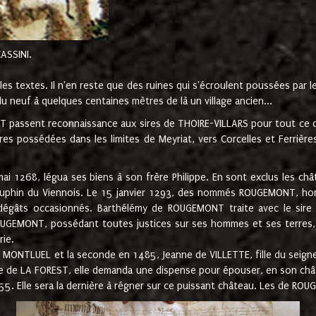
CASSINI.
es textes. Il n'en reste que des ruines qui s'écroulent poussées par 
u neuf à quelques centaines mètres de là un village ancien...
passent reconnaissance aux sires de THOIRE-VILLARS pour tout ce qu
es possédées dans les limites de Meyriat, vers Corcelles et Ferrièr
 1268, légua ses biens à son frère Philippe. En sont exclus les châ
dauphin du Viennois. Le 15 janvier 1293, des nommés ROUGEMONT, ho
dégâts occasionnés. Barthélémy de ROUGEMONT traite avec le sire 
UGEMONT, possédant toutes justices sur ses hommes et ses terres, à
rie.
NTLUEL et la seconde en 1485, Jeanne de VILLETTE, fille du seigneur 
ume de LA FOREST, elle demanda une dispense pour épouser, en son c
1555. Elle sera la dernière à régner sur ce puissant château. Les de 