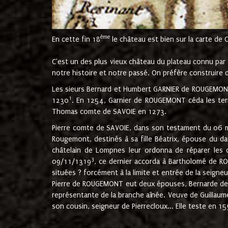
ème
En cette fin 18
le château est bien sur la carte de 
C'est un des plus vieux château du plateau connu par l
notre histoire et notre passé. On préfère construire d
Les sieurs Bernard et Humbert GARNIER de ROUGEMONT 
1
1230
. En 1254, Garnier de ROUGEMONT céda les terr
Thomas comte de SAVOIE en 1273.
Pierre comte de SAVOIE, dans son testament du 06 mai
Rougemont, destinés à sa fille Béatrix, épouse du 
châtelain de Lompnes leur ordonna de réparer les 
3
09/11/1319
, ce dernier accorda à Bartholomé de RO
situées ? forcément à la limite et entrée de la seigneu
Pierre de ROUGEMONT eut deux épouses, Bernarde de MO
représentante de la branche aînée. Veuve de Guilla
son cousin, seigneur de Pierrecloux... Elle teste en 