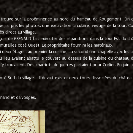
e trouve sur la proéminence au nord du hameau de Rougemont. On dev
 j'ai pris les photos, une excavation circulaire, vestige de la tour. 
 direct au village.
nçois de GRENAUD fait exécuter des réparations dans la tour Est du ch
urailles coté Ouest. Le propriétaire fournira les matériaux.
deux étages, au premier la cuisine, au second une chapelle avec les a
u lieu avaient abattu le couvert au dessus de la cuisine du château 
 s’y trouvaient. Des charriots de pierres partaient pour Corlier. En 
té Sud du village... Il devait exister deux tours dissociées du château,
inand et d'Evosges.