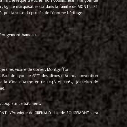
 à l'archevêque d'Auche, son cousin, Jean François de
 1785. Le marquisat resta dans la famille de MONTILLET
, prit la suite du procès de l'énorme héritage.
et Rougemont hameau.
ère les vicaire de Corlier, Montgriffon.
ème
 Paul de Lyon, le 6
des dîmes d’Aranc, convention
e la dîme d’Aranc entre 1248 et 1265. Josselain de
me.
aucoup sur ce bâtiment.
UGEMONT. Véronique de GRENAUD dite de ROUGEMONT sera