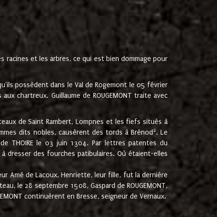
les racines et les arbres, ce qui est bien dommage pour
'ils possèdent dans le Val de Rogemont le 05 février
es aux chartreux. Guillaume de ROUGEMONT traite avec
teaux de Saint Rambert, Lompnes et les fiefs situés à
2
mmes dits nobles, causèrent des tords à Brénod
. Le
de THOIRE le 03 juin 1304. Par lettres patentes du
 dresser des fourches patibulaires. Où étaient-elles
Amé de Lacoux. Henriette, leur fille, fut la dernière
hâteau, le 28 septembre 1508, Gaspard de ROUGEMONT,
ROUGEMONT continuèrent en Bresse, seigneur de Vernaux.