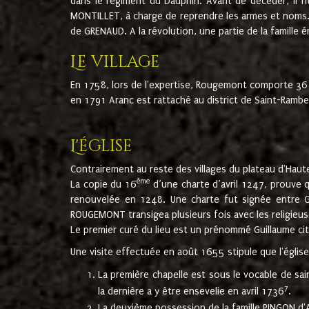
dans le régiment du Dauphin. Avant de décéder, il fi
MONTILLET, à charge de reprendre les armes et noms. I
de GRENAUD. A la révolution, une partie de la famille 
Le village
En 1758, lors de l'expertise, Rougemont comporte 36
en 1791 Aranc est rattaché au district de Saint-Ram
L'église
Contrairement au reste des villages du plateau d'Haute
ème
La copie du 16
d’une charte d’avril 1247, prouve 
renouvelée en 1248. Une charte fut signée entre G
ROUGEMONT transigea plusieurs fois avec les religieuse
Le premier curé du lieu est un prénommé Guillaume ci
Une visite effectuée en août 1655 stipule que l'églis
La première chapelle est sous le vocable de s
7
la dernière a y être ensevelie en avril 1736
.
La deuxième possession de la famille PINGON d'A