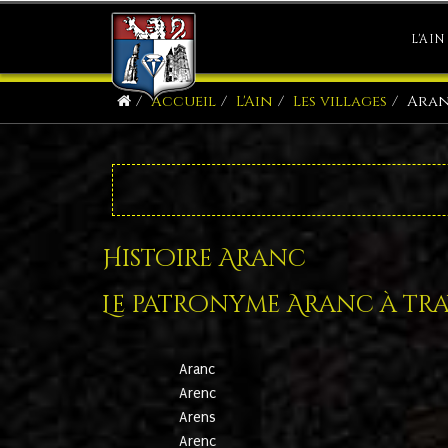
L'AIN
Accueil
L'Ain
Les villages
Ara
Histoire Aranc
Le patronyme Aranc à trav
Aranc
Arenc
Arens
Arenc