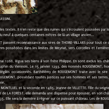
CASSINI.
es textes. Il n'en reste que des ruines qui s'écroulent poussées par 
u neuf à quelques centaines mètres de là un village ancien...
passent reconnaissance aux sires de THOIRE-VILLARS pour tout ce qu
es possédées dans les limites de Meyriat, vers Corcelles et Ferrièr
 1268, légua ses biens à son frère Philippe. En sont exclus les châ
dauphin du Viennois. Le 15 janvier 1293, des nommés ROUGEMONT, ho
dégâts occasionnés. Barthélémy de ROUGEMONT traite avec le sire 
UGEMONT, possédant toutes justices sur ses hommes et ses terres, à
rie.
NTLUEL et la seconde en 1485, Jeanne de VILLETTE, fille du seigneur 
ume de LA FOREST, elle demanda une dispense pour épouser, en son c
1555. Elle sera la dernière à régner sur ce puissant château. Les de 