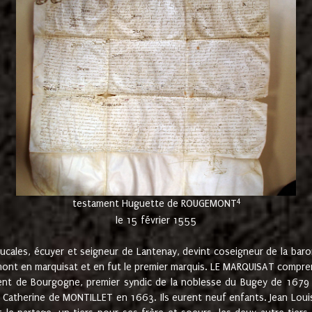
4
testament Huguette de ROUGEMONT
le 15 février 1555
cales, écuyer et seigneur de Lantenay, devint coseigneur de la bar
ont en marquisat et en fut le premier marquis. LE MARQUISAT comprenait
ement de Bourgogne, premier syndic de la noblesse du Bugey de 1679 à
Catherine de MONTILLET en 1663. Ils eurent neuf enfants. Jean Louis,