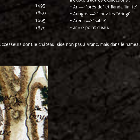
Il existe d'autres explications :
1495
- Ar ==> "près de" et Randa "limite"
1650
- Aringos ==> "chez les "Aringi"
1665
- Arena ==> "sable"
- ar ==> point d'eau.
1670
cesseurs dont le château, sise non pas à Aranc, mais dans le hameau 