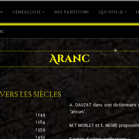
GÉNÉALOGIE
MES PARUTIONS
QUI SUIS-JE ?
H
nc
Aranc
ers les siècles
A. DAUZAT dans son dictionnaire n'
"ancum".
1249
1284
M.T MORLET et E. NEGRE proposent
1359
1492