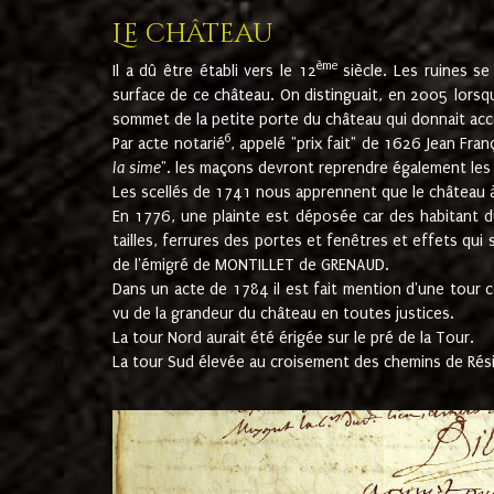
Le château
ème
Il a dû être établi vers le 12
siècle. Les ruines s
surface de ce château. On distinguait, en 2005 lorsque
sommet de la petite porte du château qui donnait accès
6
Par acte notarié
, appelé "prix fait" de 1626 Jean Fra
la sime
". les maçons devront reprendre également les m
Les scellés de 1741 nous apprennent que le château à 
En 1776, une plainte est déposée car des habitant d
tailles, ferrures des portes et fenêtres et effets qui
de l'émigré de MONTILLET de GRENAUD.
Dans un acte de 1784 il est fait mention d'une tour co
vu de la grandeur du château en toutes justices.
La tour Nord aurait été érigée sur le pré de la Tour.
La tour Sud élevée au croisement des chemins de Rés