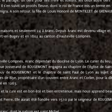
t le partage, un tiers pour ses frère et soeurs, les deux autre tiers
l s'en suivit un procès fleuve, dont le roi de France mis un terme en
émigra. A son retour, la fille de Louis Honoré de MONTILLET de GRENAUD
 maisons et seulement 24 à Aranc. Depuis Aranc est devenu village 
bert-en-Bugey et en 1802 au canton d'Hauteville-Lompnes.
ville-Lompnes, Aranc dépendait du diocèse de Lyon. Le curier du lieu g
que Josserand de ROUGEMONT engagea au chapitre de l’église de Saint
uy de ROUGEMONT et le chapitre de saint Paul de Lyon au sujet d
s de Blye, propriétaire d'un couvent entre Aranc et Corlier, pour la dî
té en 1263.
e et la cure est en bon été et bien entretenue, mais nous apprend be
aint Pierre. Elle aurait été fondée vers 1510 par le seigneur de RO
ranc, dont le patron est saint Michel.