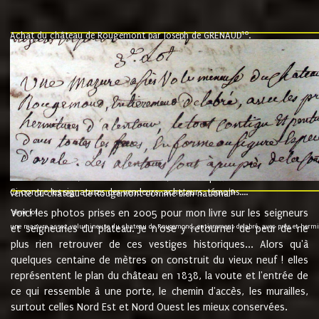
10
Achat du château de Rougemont par Joseph de GRENAUD
.
"l'an mil six cent soixante treze le ving neuvième jour du mois de novemb
nommé fut présent Messire Claude Guillaume de Moyriat chevalier baron de 
vend, purement simplement et irrevocablement a monseigneur monsieur Jose
et chavannes conseiller du roy au parlement de Bourgogne, present et accept
que le dit seigneur Baron de la Vellière a sur ses hommes, indivisables et fi
de la Velliere tout ainsi et comme le dit seigneur Baron et ses hauteurs e
présent......"
suivent les rentes, donation des terriers, etc... au prix de 880 livre louis d'or
Ci contre les signatures des vendeurs, acheteurs, témoins....
9.
vente du château de Rougemont comme bien national
Voici les photos prises en 2005 pour mon livre sur les seigneurs
"3ème lot
une mazure assez volumineuse du chateau de Rougemond, entierement delabré, avec près et hermitur
et seigneuries du plateau. Je n'ose y retourner de peur de ne
plus rien retrouver de ces vestiges historiques... Alors qu'à
quelques centaine de mètres on construit du vieux neuf ! elles
représentent le plan du château en 1838, la voute et l'entrée de
ce qui ressemble à une porte, le chemin d'accès, les murailles,
surtout celles Nord Est et Nord Ouest les mieux conservées.