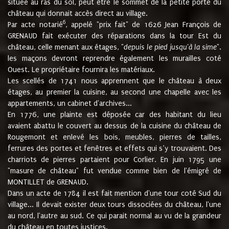
située au ras du sol, peut être le sommet de la petite porte du
château qui donnait accès direct au village.
6
Par acte notarié
, appelé "prix fait" de 1626 Jean François de
GRENAUD fait exécuter des réparations dans la tour Est du
château, celle menant aux étages, "
depuis le pied jusqu'à la sime
".
les maçons devront reprendre également les murailles coté
Ouest. Le propriétaire fournira les matériaux.
Les scellés de 1741 nous apprennent que le château à deux
étages, au premier la cuisine, au second une chapelle avec les
appartements, un cabinet d'archives...
En 1776, une plainte est déposée car des habitant du lieu
avaient abattu le couvert au dessus de la cuisine du château de
Rougemont et enlevé les bois, meubles, pierres de tailles,
ferrures des portes et fenêtres et effets qui s’y trouvaient. Des
charriots de pierres partaient pour Corlier. En juin 1795 une
"masure de château" fut vendue comme bien de l'émigré de
MONTILLET de GRENAUD.
Dans un acte de 1784 il est fait mention d'une tour coté Sud du
village... Il devait exister deux tours dissociées du château, l'une
au nord, l'autre au sud. Ce qui parait normal au vu de la grandeur
du château en toutes justices.