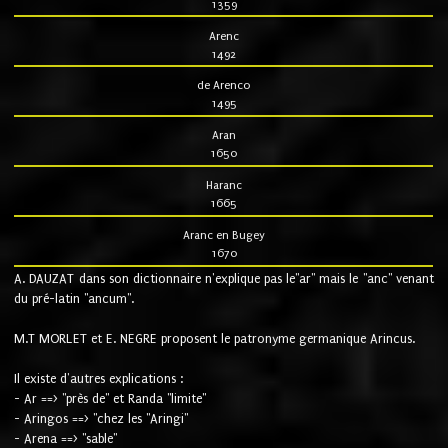
1359
Arenc
1492
de Arenco
1495
Aran
1650
Haranc
1665
Aranc en Bugey
1670
A. DAUZAT dans son dictionnaire n'explique pas le"ar" mais le "anc" venant
du pré-latin "ancum".
M.T MORLET et E. NEGRE proposent le patronyme germanique Arincus.
Il existe d'autres explications :
- Ar ==> "près de" et Randa "limite"
- Aringos ==> "chez les "Aringi"
- Arena ==> "sable"