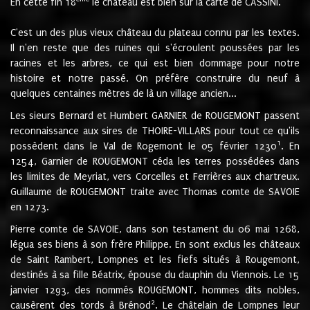
En cette fin 18
le château est bien sur la carte de CASSINI.
C'est un des plus vieux château du plateau connu par les textes.
Il n'en reste que des ruines qui s'écroulent poussées par les
racines et les arbres, ce qui est bien dommage pour notre
histoire et notre passé. On préfère construire du neuf à
quelques centaines mètres de là un village ancien...
Les sieurs Bernard et Humbert GARNIER de ROUGEMONT passent
reconnaissance aux sires de THOIRE-VILLARS pour tout ce qu'ils
1
possèdent dans le Val de Rogemont le 05 février 1230
. En
1254, Garnier de ROUGEMONT céda les terres possédées dans
les limites de Meyriat, vers Corcelles et Ferrières aux chartreux.
Guillaume de ROUGEMONT traite avec Thomas comte de SAVOIE
en 1273.
Pierre comte de SAVOIE, dans son testament du 06 mai 1268,
légua ses biens à son frère Philippe. En sont exclus les châteaux
de Saint Rambert, Lompnes et les fiefs situés à Rougemont,
destinés à sa fille Béatrix, épouse du dauphin du Viennois. Le 15
janvier 1293, des nommés ROUGEMONT, hommes dits nobles,
2
causèrent des tords à Brénod
. Le châtelain de Lompnes leur