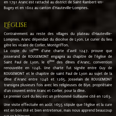
en 1791 Aranc est rattaché au district de Saint-Rambert-en-
Bugey et en 1802 au canton d'Hauteville-Lompnes.
L'église
Contrairement au reste des villages du plateau d'Hauteville-
Lompnes, Aranc dépendait du diocèse de Lyon. Le curier du lieu
gère les vicaire de Corlier, Montgriffon.
ème
La copie du 16
d’une charte d’avril 1247, prouve que
Josserand de ROUGEMONT engagea au chapitre de l’église de
ème
Saint Paul de Lyon, le 6
des dîmes d’Aranc, convention
renouvelée en 1248. Une charte fut signée entre Guy de
ROUGEMONT et le chapitre de saint Paul de Lyon au sujet de la
dîme d’Aranc entre 1248 et 1265. Josselain de ROUGEMONT
transigea plusieurs fois avec les religieuses de Blye, propriétaire
d'un couvent entre Aranc et Corlier, pour la dîme.
Le premier curé du lieu est un prénommé Guillaume cité en 1263.
Une visite effectuée en août 1655 stipule que l'église et la cure
est en bon été et bien entretenue, mais nous apprend beaucoup