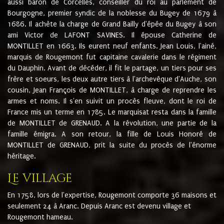
aussi baron de Corcelles, conseiller du roi au parlement de
Bourgogne, premier syndic de la noblesse du Bugey de 1679 à
1686. Il achète la charge de Grand Bailly d'épée du Bugey à son
ami Victor de LAFONT SAVINES. Il épouse Catherine de
MONTILLET en 1663. Ils eurent neuf enfants. Jean Louis, l'ainé,
marquis de Rougemont fut capitaine cavalerie dans le régiment
du Dauphin. Avant de décéder, il fit le partage, un tiers pour ses
frère et soeurs, les deux autre tiers à l'archevêque d'Auche, son
cousin, Jean François de MONTILLET, à charge de reprendre les
armes et noms. Il s'en suivit un procès fleuve, dont le roi de
France mis un terme en 1785. Le marquisat resta dans la famille
de MONTILLET de GRENAUD. A la révolution, une partie de la
famille émigra. A son retour, la fille de Louis Honoré de
MONTILLET de GRENAUD, prit la suite du procès de l'énorme
héritage.
Le village
En 1758, lors de l'expertise, Rougemont comporte 36 maisons et
seulement 24 à Aranc. Depuis Aranc est devenu village et
Rougemont hameau.