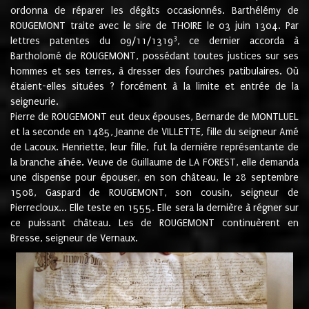
ordonna de réparer les dégâts occasionnés. Barthélémy de
ROUGEMONT traite avec le sire de THOIRE le 03 juin 1304. Par
3
lettres patentes du 09/11/1319
, ce dernier accorda à
Bartholomé de ROUGEMONT, possédant toutes justices sur ses
hommes et ses terres, à dresser des fourches patibulaires. Où
étaient-elles situées ? forcément à la limite et entrée de la
seigneurie.
Pierre de ROUGEMONT eut deux épouses, Bernarde de MONTLUEL
et la seconde en 1485, Jeanne de VILLETTE, fille du seigneur Amé
de Lacoux. Henriette, leur fille, fut la dernière représentante de
la branche aînée. Veuve de Guillaume de LA FOREST, elle demanda
une dispense pour épouser, en son château, le 28 septembre
1508, Gaspard de ROUGEMONT, son cousin, seigneur de
Pierrecloux... Elle teste en 1555. Elle sera la dernière à régner sur
ce puissant château. Les de ROUGEMONT continuèrent en
Bresse, seigneur de Vernaux.