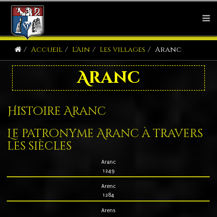
Accueil
L'Ain
Les villages
Aranc
Aranc
Histoire Aranc
Le patronyme Aranc à travers
les siècles
Aranc
1249
Arenc
1284
Arens