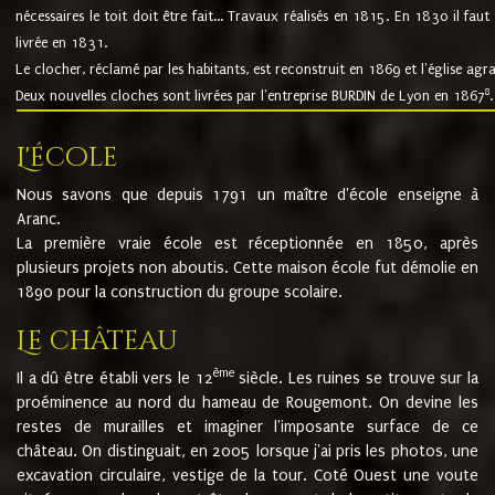
nécessaires le toit doit être fait... Travaux réalisés en 1815. En 1830 il faut
livrée en 1831.
Le clocher, réclamé par les habitants, est reconstruit en 1869 et l'église agr
8
Deux nouvelles cloches sont livrées par l'entreprise BURDIN de Lyon en 1867
.
L'école
Nous savons que depuis 1791 un maître d'école enseigne à
Aranc.
La première vraie école est réceptionnée en 1850, après
plusieurs projets non aboutis. Cette maison école fut démolie en
1890 pour la construction du groupe scolaire.
Le château
ème
Il a dû être établi vers le 12
siècle. Les ruines se trouve sur la
proéminence au nord du hameau de Rougemont. On devine les
restes de murailles et imaginer l'imposante surface de ce
château. On distinguait, en 2005 lorsque j'ai pris les photos, une
excavation circulaire, vestige de la tour. Coté Ouest une voute