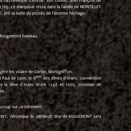
 à l'archevêque d'Auche, son cousin, Jean François de
 1785. Le marquisat resta dans la famille de MONTILLET
, prit la suite du procès de l'énorme héritage.
et Rougemont hameau.
ère les vicaire de Corlier, Montgriffon.
ème
 Paul de Lyon, le 6
des dîmes d’Aranc, convention
e la dîme d’Aranc entre 1248 et 1265. Josselain de
me.
aucoup sur ce bâtiment.
UGEMONT. Véronique de GRENAUD dite de ROUGEMONT sera