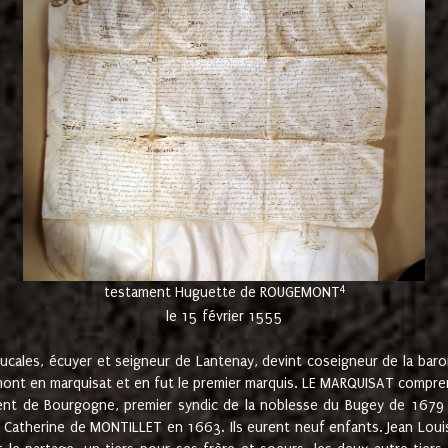
4
testament Huguette de ROUGEMONT
le 15 février 1555
cales, écuyer et seigneur de Lantenay, devint coseigneur de la bar
ont en marquisat et en fut le premier marquis. LE MARQUISAT comprenait
ement de Bourgogne, premier syndic de la noblesse du Bugey de 1679 à
Catherine de MONTILLET en 1663. Ils eurent neuf enfants. Jean Louis,