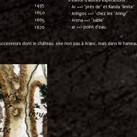
Il existe d'autres explications :
1495
- Ar ==> "près de" et Randa "limite"
1650
- Aringos ==> "chez les "Aringi"
1665
- Arena ==> "sable"
- ar ==> point d'eau.
1670
cesseurs dont le château, sise non pas à Aranc, mais dans le hameau 