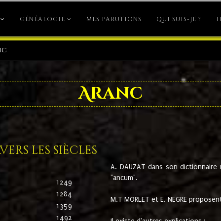
GÉNÉALOGIE
MES PARUTIONS
QUI SUIS-JE ?
H
nc
Aranc
ers les siècles
A. DAUZAT dans son dictionnaire n'
"ancum".
1249
1284
M.T MORLET et E. NEGRE proposent
1359
1492