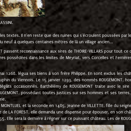
CASSINI.
es textes. Il n'en reste que des ruines qui s'écroulent poussées par 
u neuf à quelques centaines mètres de là un village ancien...
passent reconnaissance aux sires de THOIRE-VILLARS pour tout ce qu
es possédées dans les limites de Meyriat, vers Corcelles et Ferrièr
 1268, légua ses biens à son frère Philippe. En sont exclus les châ
dauphin du Viennois. Le 15 janvier 1293, des nommés ROUGEMONT, ho
dégâts occasionnés. Barthélémy de ROUGEMONT traite avec le sire 
UGEMONT, possédant toutes justices sur ses hommes et ses terres, à
rie.
NTLUEL et la seconde en 1485, Jeanne de VILLETTE, fille du seigneur 
ume de LA FOREST, elle demanda une dispense pour épouser, en son c
1555. Elle sera la dernière à régner sur ce puissant château. Les de 