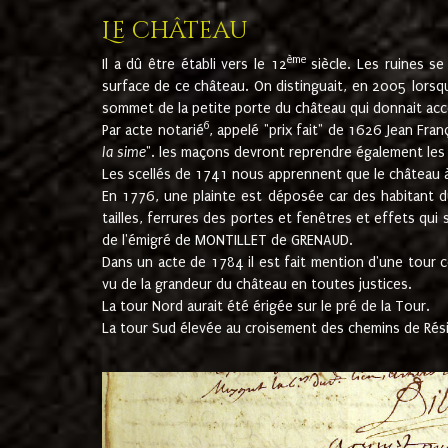
Le château
ème
Il a dû être établi vers le 12
siècle. Les ruines s
surface de ce château. On distinguait, en 2005 lorsque
sommet de la petite porte du château qui donnait accès
6
Par acte notarié
, appelé "prix fait" de 1626 Jean Fra
la sime
". les maçons devront reprendre également les m
Les scellés de 1741 nous apprennent que le château à 
En 1776, une plainte est déposée car des habitant d
tailles, ferrures des portes et fenêtres et effets qui
de l'émigré de MONTILLET de GRENAUD.
Dans un acte de 1784 il est fait mention d'une tour co
vu de la grandeur du château en toutes justices.
La tour Nord aurait été érigée sur le pré de la Tour.
La tour Sud élevée au croisement des chemins de Rés