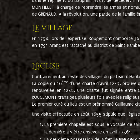
dans le régiment du Dauphin. Avant de décéder, il fi
MONTILLET, à charge de reprendre les armes et noms. I
de GRENAUD. A la révolution, une partie de la famille 
Le village
En 1758, lors de l'expertise, Rougemont comporte 36
en 1791 Aranc est rattaché au district de Saint-Ram
L'église
Contrairement au reste des villages du plateau d'Haute
ème
La copie du 16
d’une charte d’avril 1247, prouve 
renouvelée en 1248. Une charte fut signée entre G
ROUGEMONT transigea plusieurs fois avec les religieuse
Le premier curé du lieu est un prénommé Guillaume ci
Une visite effectuée en août 1655 stipule que l'églis
La première chapelle est sous le vocable de s
7
la dernière a y être ensevelie en avril 1736
.
La deuxième possession de la famille PINGON d'A