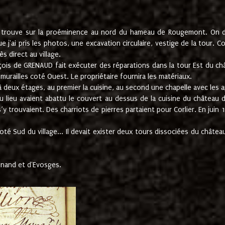
e trouve sur la proéminence au nord du hameau de Rougemont. On dev
 j'ai pris les photos, une excavation circulaire, vestige de la tour. 
 direct au village.
nçois de GRENAUD fait exécuter des réparations dans la tour Est du ch
urailles coté Ouest. Le propriétaire fournira les matériaux.
deux étages, au premier la cuisine, au second une chapelle avec les a
u lieu avaient abattu le couvert au dessus de la cuisine du château 
 s’y trouvaient. Des charriots de pierres partaient pour Corlier. En 
té Sud du village... Il devait exister deux tours dissociées du château,
inand et d'Evosges.