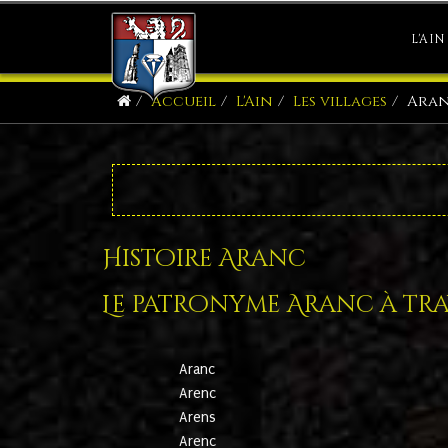
L'AIN
Accueil
L'Ain
Les villages
Ara
Histoire Aranc
Le patronyme Aranc à trav
Aranc
Arenc
Arens
Arenc