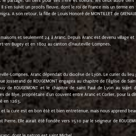
t le partage, un tiers pour ses frère et soeurs, les deux autre tiers
l s'en suivit un procès fleuve, dont le roi de France mis un terme en
émigra. A son retour, la fille de Louis Honoré de MONTILLET de GRENAUD
 maisons et seulement 24 à Aranc. Depuis Aranc est devenu village 
bert-en-Bugey et en 1802 au canton d'Hauteville-Lompnes.
ville-Lompnes, Aranc dépendait du diocèse de Lyon. Le curier du lieu g
que Josserand de ROUGEMONT engagea au chapitre de l’église de Saint
uy de ROUGEMONT et le chapitre de saint Paul de Lyon au sujet d
s de Blye, propriétaire d'un couvent entre Aranc et Corlier, pour la dî
té en 1263.
e et la cure est en bon été et bien entretenue, mais nous apprend be
aint Pierre. Elle aurait été fondée vers 1510 par le seigneur de RO
ranc, dont le patron est saint Michel.