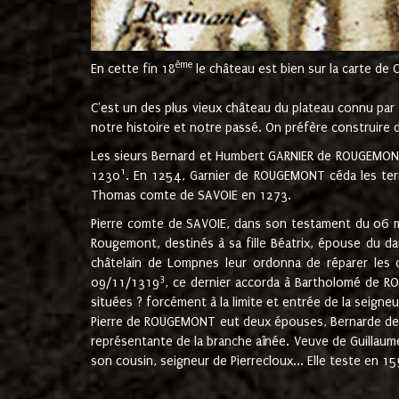
ème
En cette fin 18
le château est bien sur la carte de 
C'est un des plus vieux château du plateau connu par l
notre histoire et notre passé. On préfère construire d
Les sieurs Bernard et Humbert GARNIER de ROUGEMONT 
1
1230
. En 1254, Garnier de ROUGEMONT céda les terr
Thomas comte de SAVOIE en 1273.
Pierre comte de SAVOIE, dans son testament du 06 mai
Rougemont, destinés à sa fille Béatrix, épouse du 
châtelain de Lompnes leur ordonna de réparer les 
3
09/11/1319
, ce dernier accorda à Bartholomé de RO
situées ? forcément à la limite et entrée de la seigneu
Pierre de ROUGEMONT eut deux épouses, Bernarde de MO
représentante de la branche aînée. Veuve de Guilla
son cousin, seigneur de Pierrecloux... Elle teste en 