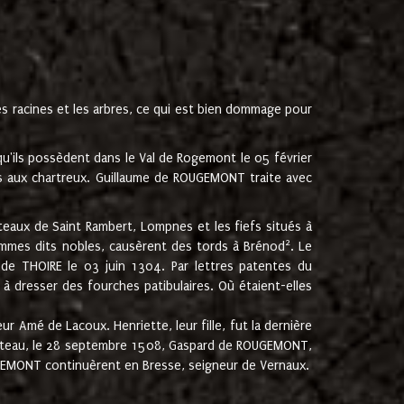
les racines et les arbres, ce qui est bien dommage pour
'ils possèdent dans le Val de Rogemont le 05 février
es aux chartreux. Guillaume de ROUGEMONT traite avec
teaux de Saint Rambert, Lompnes et les fiefs situés à
2
mmes dits nobles, causèrent des tords à Brénod
. Le
de THOIRE le 03 juin 1304. Par lettres patentes du
 dresser des fourches patibulaires. Où étaient-elles
Amé de Lacoux. Henriette, leur fille, fut la dernière
hâteau, le 28 septembre 1508, Gaspard de ROUGEMONT,
ROUGEMONT continuèrent en Bresse, seigneur de Vernaux.