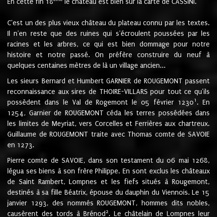
En cette fin 18
le château est bien sur la carte de CASSINI.
C'est un des plus vieux château du plateau connu par les textes.
Il n'en reste que des ruines qui s'écroulent poussées par les
racines et les arbres, ce qui est bien dommage pour notre
histoire et notre passé. On préfère construire du neuf à
quelques centaines mètres de là un village ancien...
Les sieurs Bernard et Humbert GARNIER de ROUGEMONT passent
reconnaissance aux sires de THOIRE-VILLARS pour tout ce qu'ils
1
possèdent dans le Val de Rogemont le 05 février 1230
. En
1254, Garnier de ROUGEMONT céda les terres possédées dans
les limites de Meyriat, vers Corcelles et Ferrières aux chartreux.
Guillaume de ROUGEMONT traite avec Thomas comte de SAVOIE
en 1273.
Pierre comte de SAVOIE, dans son testament du 06 mai 1268,
légua ses biens à son frère Philippe. En sont exclus les châteaux
de Saint Rambert, Lompnes et les fiefs situés à Rougemont,
destinés à sa fille Béatrix, épouse du dauphin du Viennois. Le 15
janvier 1293, des nommés ROUGEMONT, hommes dits nobles,
2
causèrent des tords à Brénod
. Le châtelain de Lompnes leur