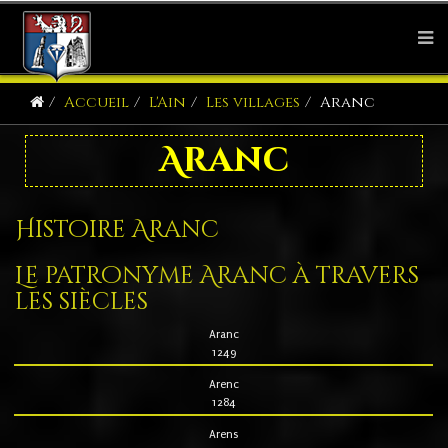
Accueil
L'Ain
Les villages
Aranc
Aranc
Histoire Aranc
Le patronyme Aranc à travers
les siècles
Aranc
1249
Arenc
1284
Arens