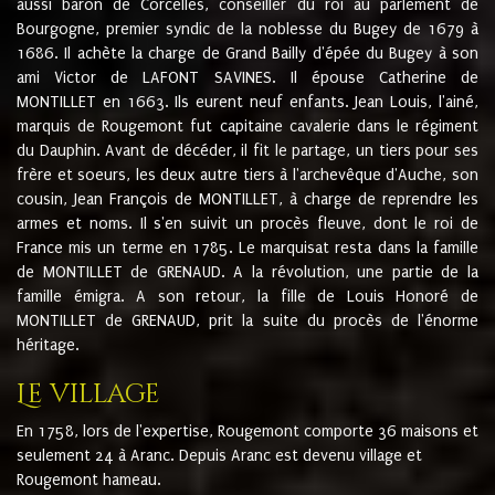
aussi baron de Corcelles, conseiller du roi au parlement de
Bourgogne, premier syndic de la noblesse du Bugey de 1679 à
1686. Il achète la charge de Grand Bailly d'épée du Bugey à son
ami Victor de LAFONT SAVINES. Il épouse Catherine de
MONTILLET en 1663. Ils eurent neuf enfants. Jean Louis, l'ainé,
marquis de Rougemont fut capitaine cavalerie dans le régiment
du Dauphin. Avant de décéder, il fit le partage, un tiers pour ses
frère et soeurs, les deux autre tiers à l'archevêque d'Auche, son
cousin, Jean François de MONTILLET, à charge de reprendre les
armes et noms. Il s'en suivit un procès fleuve, dont le roi de
France mis un terme en 1785. Le marquisat resta dans la famille
de MONTILLET de GRENAUD. A la révolution, une partie de la
famille émigra. A son retour, la fille de Louis Honoré de
MONTILLET de GRENAUD, prit la suite du procès de l'énorme
héritage.
Le village
En 1758, lors de l'expertise, Rougemont comporte 36 maisons et
seulement 24 à Aranc. Depuis Aranc est devenu village et
Rougemont hameau.