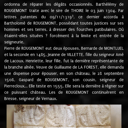
ordonna de réparer les dégâts occasionnés. Barthélémy de
ROUGEMONT traite avec le sire de THOIRE le 03 juin 1304. Par
3
lettres patentes du 09/11/1319
, ce dernier accorda à
Bartholomé de ROUGEMONT, possédant toutes justices sur ses
hommes et ses terres, à dresser des fourches patibulaires. Où
étaient-elles situées ? forcément à la limite et entrée de la
seigneurie.
Pierre de ROUGEMONT eut deux épouses, Bernarde de MONTLUEL
et la seconde en 1485, Jeanne de VILLETTE, fille du seigneur Amé
de Lacoux. Henriette, leur fille, fut la dernière représentante de
la branche aînée. Veuve de Guillaume de LA FOREST, elle demanda
une dispense pour épouser, en son château, le 28 septembre
1508, Gaspard de ROUGEMONT, son cousin, seigneur de
Pierrecloux... Elle teste en 1555. Elle sera la dernière à régner sur
ce puissant château. Les de ROUGEMONT continuèrent en
Bresse, seigneur de Vernaux.