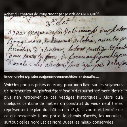
10
Achat du château de Rougemont par Joseph de GRENAUD
.
"l'an mil six cent soixante treze le ving neuvième jour du mois de novemb
nommé fut présent Messire Claude Guillaume de Moyriat chevalier baron de 
vend, purement simplement et irrevocablement a monseigneur monsieur Jose
et chavannes conseiller du roy au parlement de Bourgogne, present et accept
que le dit seigneur Baron de la Vellière a sur ses hommes, indivisables et fi
de la Velliere tout ainsi et comme le dit seigneur Baron et ses hauteurs e
présent......"
suivent les rentes, donation des terriers, etc... au prix de 880 livre louis d'or
Ci contre les signatures des vendeurs, acheteurs, témoins....
9.
vente du château de Rougemont comme bien national
Voici les photos prises en 2005 pour mon livre sur les seigneurs
"3ème lot
une mazure assez volumineuse du chateau de Rougemond, entierement delabré, avec près et hermitur
et seigneuries du plateau. Je n'ose y retourner de peur de ne
plus rien retrouver de ces vestiges historiques... Alors qu'à
quelques centaine de mètres on construit du vieux neuf ! elles
représentent le plan du château en 1838, la voute et l'entrée de
ce qui ressemble à une porte, le chemin d'accès, les murailles,
surtout celles Nord Est et Nord Ouest les mieux conservées.