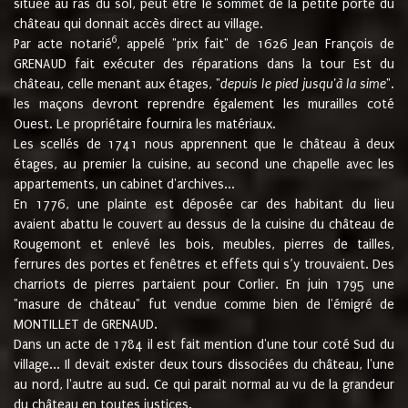
située au ras du sol, peut être le sommet de la petite porte du
château qui donnait accès direct au village.
6
Par acte notarié
, appelé "prix fait" de 1626 Jean François de
GRENAUD fait exécuter des réparations dans la tour Est du
château, celle menant aux étages, "
depuis le pied jusqu'à la sime
".
les maçons devront reprendre également les murailles coté
Ouest. Le propriétaire fournira les matériaux.
Les scellés de 1741 nous apprennent que le château à deux
étages, au premier la cuisine, au second une chapelle avec les
appartements, un cabinet d'archives...
En 1776, une plainte est déposée car des habitant du lieu
avaient abattu le couvert au dessus de la cuisine du château de
Rougemont et enlevé les bois, meubles, pierres de tailles,
ferrures des portes et fenêtres et effets qui s’y trouvaient. Des
charriots de pierres partaient pour Corlier. En juin 1795 une
"masure de château" fut vendue comme bien de l'émigré de
MONTILLET de GRENAUD.
Dans un acte de 1784 il est fait mention d'une tour coté Sud du
village... Il devait exister deux tours dissociées du château, l'une
au nord, l'autre au sud. Ce qui parait normal au vu de la grandeur
du château en toutes justices.