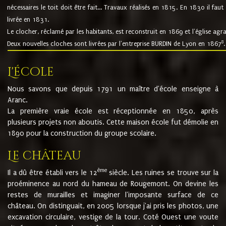
nécessaires le toit doit être fait... Travaux réalisés en 1815. En 1830 il faut
livrée en 1831.
Le clocher, réclamé par les habitants, est reconstruit en 1869 et l'église agr
8
Deux nouvelles cloches sont livrées par l'entreprise BURDIN de Lyon en 1867
.
L'école
Nous savons que depuis 1791 un maître d'école enseigne à
Aranc.
La première vraie école est réceptionnée en 1850, après
plusieurs projets non aboutis. Cette maison école fut démolie en
1890 pour la construction du groupe scolaire.
Le château
ème
Il a dû être établi vers le 12
siècle. Les ruines se trouve sur la
proéminence au nord du hameau de Rougemont. On devine les
restes de murailles et imaginer l'imposante surface de ce
château. On distinguait, en 2005 lorsque j'ai pris les photos, une
excavation circulaire, vestige de la tour. Coté Ouest une voute