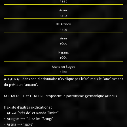
1359
Arenc
1492
de Arenco
1495
Aran
1650
Haranc
1665
Aranc en Bugey
1670
A. DAUZAT dans son dictionnaire n'explique pas le"ar" mais le "anc" venant
du pré-latin "ancum".
M.T MORLET et E. NEGRE proposent le patronyme germanique Arincus.
Il existe d'autres explications :
- Ar ==> "près de" et Randa "limite"
- Aringos ==> "chez les "Aringi"
- Arena ==> "sable"