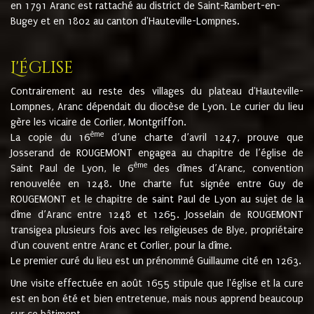
en 1791 Aranc est rattaché au district de Saint-Rambert-en-
Bugey et en 1802 au canton d'Hauteville-Lompnes.
L'église
Contrairement au reste des villages du plateau d'Hauteville-
Lompnes, Aranc dépendait du diocèse de Lyon. Le curier du lieu
gère les vicaire de Corlier, Montgriffon.
ème
La copie du 16
d’une charte d’avril 1247, prouve que
Josserand de ROUGEMONT engagea au chapitre de l’église de
ème
Saint Paul de Lyon, le 6
des dîmes d’Aranc, convention
renouvelée en 1248. Une charte fut signée entre Guy de
ROUGEMONT et le chapitre de saint Paul de Lyon au sujet de la
dîme d’Aranc entre 1248 et 1265. Josselain de ROUGEMONT
transigea plusieurs fois avec les religieuses de Blye, propriétaire
d'un couvent entre Aranc et Corlier, pour la dîme.
Le premier curé du lieu est un prénommé Guillaume cité en 1263.
Une visite effectuée en août 1655 stipule que l'église et la cure
est en bon été et bien entretenue, mais nous apprend beaucoup