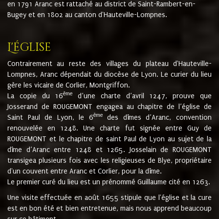
en 1791 Aranc est rattaché au district de Saint-Rambert-en-
Bugey et en 1802 au canton d'Hauteville-Lompnes.
L'église
Contrairement au reste des villages du plateau d'Hauteville-
Lompnes, Aranc dépendait du diocèse de Lyon. Le curier du lieu
gère les vicaire de Corlier, Montgriffon.
ème
La copie du 16
d’une charte d’avril 1247, prouve que
Josserand de ROUGEMONT engagea au chapitre de l’église de
ème
Saint Paul de Lyon, le 6
des dîmes d’Aranc, convention
renouvelée en 1248. Une charte fut signée entre Guy de
ROUGEMONT et le chapitre de saint Paul de Lyon au sujet de la
dîme d’Aranc entre 1248 et 1265. Josselain de ROUGEMONT
transigea plusieurs fois avec les religieuses de Blye, propriétaire
d'un couvent entre Aranc et Corlier, pour la dîme.
Le premier curé du lieu est un prénommé Guillaume cité en 1263.
Une visite effectuée en août 1655 stipule que l'église et la cure
est en bon été et bien entretenue, mais nous apprend beaucoup