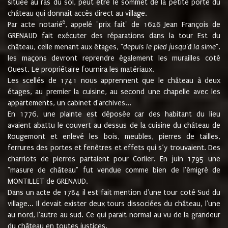
située au ras du sol, peut être le sommet de la petite porte du
château qui donnait accès direct au village.
6
Par acte notarié
, appelé "prix fait" de 1626 Jean François de
GRENAUD fait exécuter des réparations dans la tour Est du
château, celle menant aux étages, "
depuis le pied jusqu'à la sime
".
les maçons devront reprendre également les murailles coté
Ouest. Le propriétaire fournira les matériaux.
Les scellés de 1741 nous apprennent que le château à deux
étages, au premier la cuisine, au second une chapelle avec les
appartements, un cabinet d'archives...
En 1776, une plainte est déposée car des habitant du lieu
avaient abattu le couvert au dessus de la cuisine du château de
Rougemont et enlevé les bois, meubles, pierres de tailles,
ferrures des portes et fenêtres et effets qui s’y trouvaient. Des
charriots de pierres partaient pour Corlier. En juin 1795 une
"masure de château" fut vendue comme bien de l'émigré de
MONTILLET de GRENAUD.
Dans un acte de 1784 il est fait mention d'une tour coté Sud du
village... Il devait exister deux tours dissociées du château, l'une
au nord, l'autre au sud. Ce qui parait normal au vu de la grandeur
du château en toutes justices.