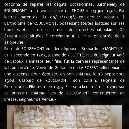
ordonna de réparer les dégâts occasionnés. Barthélémy de
ROUGEMONT traite avec le sire de THOIRE le 03 juin 1304. Par
3
lettres patentes du 09/11/1319
, ce dernier accorda à
Bartholomé de ROUGEMONT, possédant toutes justices sur ses
hommes et ses terres, à dresser des fourches patibulaires. Où
étaient-elles situées ? forcément à la limite et entrée de la
seigneurie.
Pierre de ROUGEMONT eut deux épouses, Bernarde de MONTLUEL
et la seconde en 1485, Jeanne de VILLETTE, fille du seigneur Amé
de Lacoux. Henriette, leur fille, fut la dernière représentante de
la branche aînée. Veuve de Guillaume de LA FOREST, elle demanda
une dispense pour épouser, en son château, le 28 septembre
1508, Gaspard de ROUGEMONT, son cousin, seigneur de
Pierrecloux... Elle teste en 1555. Elle sera la dernière à régner sur
ce puissant château. Les de ROUGEMONT continuèrent en
Bresse, seigneur de Vernaux.