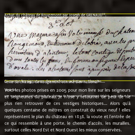
10
Achat du château de Rougemont par Joseph de GRENAUD
.
"l'an mil six cent soixante treze le ving neuvième jour du mois de novemb
nommé fut présent Messire Claude Guillaume de Moyriat chevalier baron de 
vend, purement simplement et irrevocablement a monseigneur monsieur Jose
et chavannes conseiller du roy au parlement de Bourgogne, present et accept
que le dit seigneur Baron de la Vellière a sur ses hommes, indivisables et fi
de la Velliere tout ainsi et comme le dit seigneur Baron et ses hauteurs e
présent......"
suivent les rentes, donation des terriers, etc... au prix de 880 livre louis d'or
Ci contre les signatures des vendeurs, acheteurs, témoins....
9.
vente du château de Rougemont comme bien national
Voici les photos prises en 2005 pour mon livre sur les seigneurs
"3ème lot
une mazure assez volumineuse du chateau de Rougemond, entierement delabré, avec près et hermitur
et seigneuries du plateau. Je n'ose y retourner de peur de ne
plus rien retrouver de ces vestiges historiques... Alors qu'à
quelques centaine de mètres on construit du vieux neuf ! elles
représentent le plan du château en 1838, la voute et l'entrée de
ce qui ressemble à une porte, le chemin d'accès, les murailles,
surtout celles Nord Est et Nord Ouest les mieux conservées.