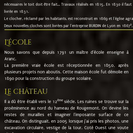
nécessaires le toit doit être fait... Travaux réalisés en 1815. En 1830 il faut
livrée en 1831.
Le clocher, réclamé par les habitants, est reconstruit en 1869 et l'église agr
8
Deux nouvelles cloches sont livrées par l'entreprise BURDIN de Lyon en 1867
.
L'école
Nous savons que depuis 1791 un maître d'école enseigne à
Aranc.
La première vraie école est réceptionnée en 1850, après
plusieurs projets non aboutis. Cette maison école fut démolie en
1890 pour la construction du groupe scolaire.
Le château
ème
Il a dû être établi vers le 12
siècle. Les ruines se trouve sur la
proéminence au nord du hameau de Rougemont. On devine les
restes de murailles et imaginer l'imposante surface de ce
château. On distinguait, en 2005 lorsque j'ai pris les photos, une
excavation circulaire, vestige de la tour. Coté Ouest une voute