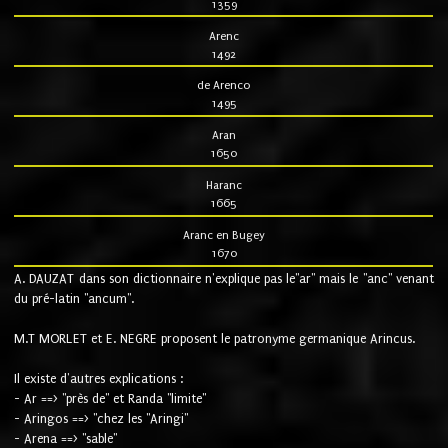
1359
Arenc
1492
de Arenco
1495
Aran
1650
Haranc
1665
Aranc en Bugey
1670
A. DAUZAT dans son dictionnaire n'explique pas le"ar" mais le "anc" venant
du pré-latin "ancum".
M.T MORLET et E. NEGRE proposent le patronyme germanique Arincus.
Il existe d'autres explications :
- Ar ==> "près de" et Randa "limite"
- Aringos ==> "chez les "Aringi"
- Arena ==> "sable"