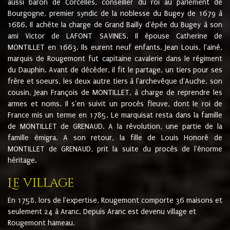
aussi baron de Corcelles, conseiller du roi au parlement de
Bourgogne, premier syndic de la noblesse du Bugey de 1679 à
1686. Il achète la charge de Grand Bailly d'épée du Bugey à son
ami Victor de LAFONT SAVINES. Il épouse Catherine de
MONTILLET en 1663. Ils eurent neuf enfants. Jean Louis, l'ainé,
marquis de Rougemont fut capitaine cavalerie dans le régiment
du Dauphin. Avant de décéder, il fit le partage, un tiers pour ses
frère et soeurs, les deux autre tiers à l'archevêque d'Auche, son
cousin, Jean François de MONTILLET, à charge de reprendre les
armes et noms. Il s'en suivit un procès fleuve, dont le roi de
France mis un terme en 1785. Le marquisat resta dans la famille
de MONTILLET de GRENAUD. A la révolution, une partie de la
famille émigra. A son retour, la fille de Louis Honoré de
MONTILLET de GRENAUD, prit la suite du procès de l'énorme
héritage.
Le village
En 1758, lors de l'expertise, Rougemont comporte 36 maisons et
seulement 24 à Aranc. Depuis Aranc est devenu village et
Rougemont hameau.