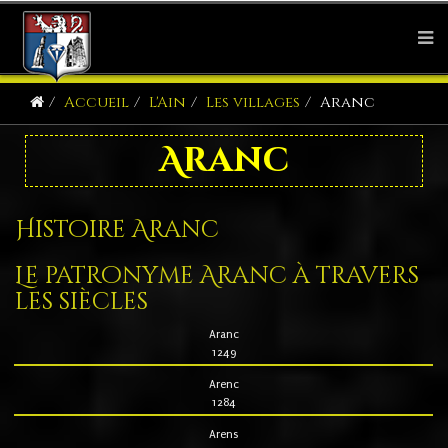
Accueil
L'Ain
Les villages
Aranc
Aranc
Histoire Aranc
Le patronyme Aranc à travers
les siècles
Aranc
1249
Arenc
1284
Arens