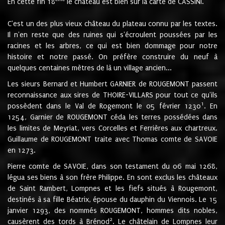
En cette fin 18
le château est bien sur la carte de CASSINI.
C'est un des plus vieux château du plateau connu par les textes.
Il n'en reste que des ruines qui s'écroulent poussées par les
racines et les arbres, ce qui est bien dommage pour notre
histoire et notre passé. On préfère construire du neuf à
quelques centaines mètres de là un village ancien...
Les sieurs Bernard et Humbert GARNIER de ROUGEMONT passent
reconnaissance aux sires de THOIRE-VILLARS pour tout ce qu'ils
1
possèdent dans le Val de Rogemont le 05 février 1230
. En
1254, Garnier de ROUGEMONT céda les terres possédées dans
les limites de Meyriat, vers Corcelles et Ferrières aux chartreux.
Guillaume de ROUGEMONT traite avec Thomas comte de SAVOIE
en 1273.
Pierre comte de SAVOIE, dans son testament du 06 mai 1268,
légua ses biens à son frère Philippe. En sont exclus les châteaux
de Saint Rambert, Lompnes et les fiefs situés à Rougemont,
destinés à sa fille Béatrix, épouse du dauphin du Viennois. Le 15
janvier 1293, des nommés ROUGEMONT, hommes dits nobles,
2
causèrent des tords à Brénod
. Le châtelain de Lompnes leur