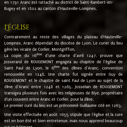
en 1791 Aranc est rattaché au district de Saint-Rambert-en-
Bugey et en 1802 au canton d'Hauteville-Lompnes.
L'église
Contrairement au reste des villages du plateau d'Hauteville-
Lompnes, Aranc dépendait du diocèse de Lyon. Le curier du lieu
gère les vicaire de Corlier, Montgriffon.
ème
La copie du 16
d’une charte d’avril 1247, prouve que
Josserand de ROUGEMONT engagea au chapitre de l’église de
ème
Saint Paul de Lyon, le 6
des dîmes d’Aranc, convention
renouvelée en 1248. Une charte fut signée entre Guy de
ROUGEMONT et le chapitre de saint Paul de Lyon au sujet de la
dîme d’Aranc entre 1248 et 1265. Josselain de ROUGEMONT
transigea plusieurs fois avec les religieuses de Blye, propriétaire
d'un couvent entre Aranc et Corlier, pour la dîme.
Le premier curé du lieu est un prénommé Guillaume cité en 1263.
Une visite effectuée en août 1655 stipule que l'église et la cure
est en bon été et bien entretenue, mais nous apprend beaucoup