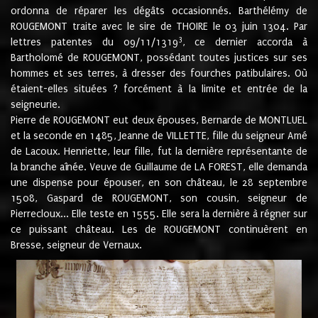
ordonna de réparer les dégâts occasionnés. Barthélémy de
ROUGEMONT traite avec le sire de THOIRE le 03 juin 1304. Par
3
lettres patentes du 09/11/1319
, ce dernier accorda à
Bartholomé de ROUGEMONT, possédant toutes justices sur ses
hommes et ses terres, à dresser des fourches patibulaires. Où
étaient-elles situées ? forcément à la limite et entrée de la
seigneurie.
Pierre de ROUGEMONT eut deux épouses, Bernarde de MONTLUEL
et la seconde en 1485, Jeanne de VILLETTE, fille du seigneur Amé
de Lacoux. Henriette, leur fille, fut la dernière représentante de
la branche aînée. Veuve de Guillaume de LA FOREST, elle demanda
une dispense pour épouser, en son château, le 28 septembre
1508, Gaspard de ROUGEMONT, son cousin, seigneur de
Pierrecloux... Elle teste en 1555. Elle sera la dernière à régner sur
ce puissant château. Les de ROUGEMONT continuèrent en
Bresse, seigneur de Vernaux.