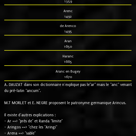
1359
Arenc
1492
de Arenco
1495
Aran
1650
Haranc
1665
Aranc en Bugey
1670
A. DAUZAT dans son dictionnaire n'explique pas le"ar" mais le "anc" venant
du pré-latin "ancum".
M.T MORLET et E. NEGRE proposent le patronyme germanique Arincus.
Il existe d'autres explications :
- Ar ==> "près de" et Randa "limite"
- Aringos ==> "chez les "Aringi"
- Arena ==> "sable"