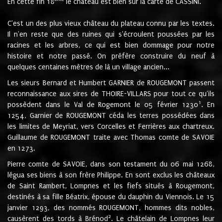
En cette fin 18
le château est bien sur la carte de CASSINI.
C'est un des plus vieux château du plateau connu par les textes.
Il n'en reste que des ruines qui s'écroulent poussées par les
racines et les arbres, ce qui est bien dommage pour notre
histoire et notre passé. On préfère construire du neuf à
quelques centaines mètres de là un village ancien...
Les sieurs Bernard et Humbert GARNIER de ROUGEMONT passent
reconnaissance aux sires de THOIRE-VILLARS pour tout ce qu'ils
1
possèdent dans le Val de Rogemont le 05 février 1230
. En
1254, Garnier de ROUGEMONT céda les terres possédées dans
les limites de Meyriat, vers Corcelles et Ferrières aux chartreux.
Guillaume de ROUGEMONT traite avec Thomas comte de SAVOIE
en 1273.
Pierre comte de SAVOIE, dans son testament du 06 mai 1268,
légua ses biens à son frère Philippe. En sont exclus les châteaux
de Saint Rambert, Lompnes et les fiefs situés à Rougemont,
destinés à sa fille Béatrix, épouse du dauphin du Viennois. Le 15
janvier 1293, des nommés ROUGEMONT, hommes dits nobles,
2
causèrent des tords à Brénod
. Le châtelain de Lompnes leur