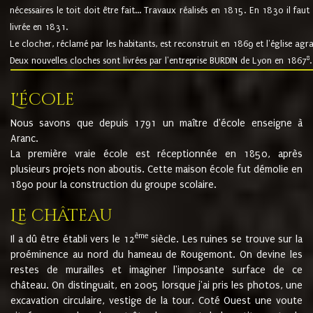
nécessaires le toit doit être fait... Travaux réalisés en 1815. En 1830 il faut
livrée en 1831.
Le clocher, réclamé par les habitants, est reconstruit en 1869 et l'église agr
8
Deux nouvelles cloches sont livrées par l'entreprise BURDIN de Lyon en 1867
.
L'école
Nous savons que depuis 1791 un maître d'école enseigne à
Aranc.
La première vraie école est réceptionnée en 1850, après
plusieurs projets non aboutis. Cette maison école fut démolie en
1890 pour la construction du groupe scolaire.
Le château
ème
Il a dû être établi vers le 12
siècle. Les ruines se trouve sur la
proéminence au nord du hameau de Rougemont. On devine les
restes de murailles et imaginer l'imposante surface de ce
château. On distinguait, en 2005 lorsque j'ai pris les photos, une
excavation circulaire, vestige de la tour. Coté Ouest une voute