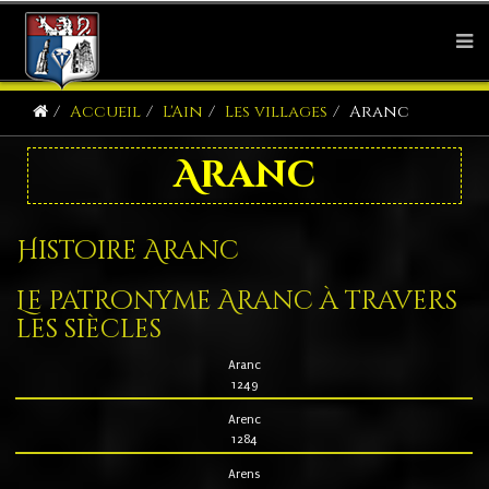
Accueil
L'Ain
Les villages
Aranc
Aranc
Histoire Aranc
Le patronyme Aranc à travers
les siècles
Aranc
1249
Arenc
1284
Arens