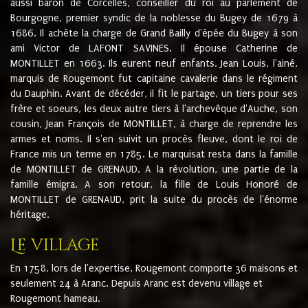
aussi baron de Corcelles, conseiller du roi au parlement de
Bourgogne, premier syndic de la noblesse du Bugey de 1679 à
1686. Il achète la charge de Grand Bailly d'épée du Bugey à son
ami Victor de LAFONT SAVINES. Il épouse Catherine de
MONTILLET en 1663. Ils eurent neuf enfants. Jean Louis, l'ainé,
marquis de Rougemont fut capitaine cavalerie dans le régiment
du Dauphin. Avant de décéder, il fit le partage, un tiers pour ses
frère et soeurs, les deux autre tiers à l'archevêque d'Auche, son
cousin, Jean François de MONTILLET, à charge de reprendre les
armes et noms. Il s'en suivit un procès fleuve, dont le roi de
France mis un terme en 1785. Le marquisat resta dans la famille
de MONTILLET de GRENAUD. A la révolution, une partie de la
famille émigra. A son retour, la fille de Louis Honoré de
MONTILLET de GRENAUD, prit la suite du procès de l'énorme
héritage.
Le village
En 1758, lors de l'expertise, Rougemont comporte 36 maisons et
seulement 24 à Aranc. Depuis Aranc est devenu village et
Rougemont hameau.