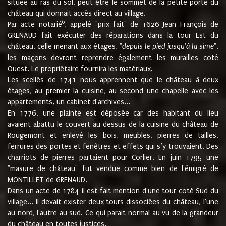
située au ras du sol, peut être le sommet de la petite porte du
château qui donnait accès direct au village.
6
Par acte notarié
, appelé "prix fait" de 1626 Jean François de
GRENAUD fait exécuter des réparations dans la tour Est du
château, celle menant aux étages, "
depuis le pied jusqu'à la sime
".
les maçons devront reprendre également les murailles coté
Ouest. Le propriétaire fournira les matériaux.
Les scellés de 1741 nous apprennent que le château à deux
étages, au premier la cuisine, au second une chapelle avec les
appartements, un cabinet d'archives...
En 1776, une plainte est déposée car des habitant du lieu
avaient abattu le couvert au dessus de la cuisine du château de
Rougemont et enlevé les bois, meubles, pierres de tailles,
ferrures des portes et fenêtres et effets qui s’y trouvaient. Des
charriots de pierres partaient pour Corlier. En juin 1795 une
"masure de château" fut vendue comme bien de l'émigré de
MONTILLET de GRENAUD.
Dans un acte de 1784 il est fait mention d'une tour coté Sud du
village... Il devait exister deux tours dissociées du château, l'une
au nord, l'autre au sud. Ce qui parait normal au vu de la grandeur
du château en toutes justices.