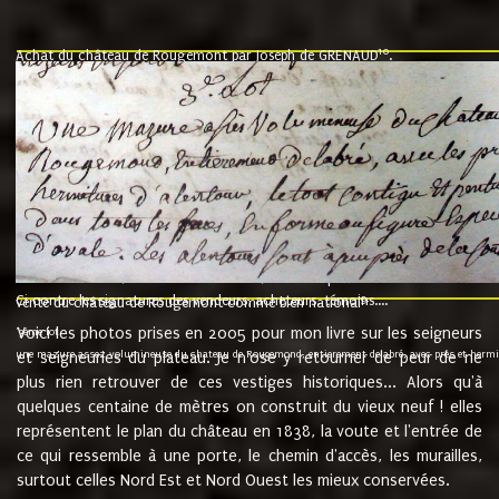
10
Achat du château de Rougemont par Joseph de GRENAUD
.
"l'an mil six cent soixante treze le ving neuvième jour du mois de novemb
nommé fut présent Messire Claude Guillaume de Moyriat chevalier baron de 
vend, purement simplement et irrevocablement a monseigneur monsieur Jose
et chavannes conseiller du roy au parlement de Bourgogne, present et accept
que le dit seigneur Baron de la Vellière a sur ses hommes, indivisables et fi
de la Velliere tout ainsi et comme le dit seigneur Baron et ses hauteurs e
présent......"
suivent les rentes, donation des terriers, etc... au prix de 880 livre louis d'or
Ci contre les signatures des vendeurs, acheteurs, témoins....
9.
vente du château de Rougemont comme bien national
Voici les photos prises en 2005 pour mon livre sur les seigneurs
"3ème lot
une mazure assez volumineuse du chateau de Rougemond, entierement delabré, avec près et hermitur
et seigneuries du plateau. Je n'ose y retourner de peur de ne
plus rien retrouver de ces vestiges historiques... Alors qu'à
quelques centaine de mètres on construit du vieux neuf ! elles
représentent le plan du château en 1838, la voute et l'entrée de
ce qui ressemble à une porte, le chemin d'accès, les murailles,
surtout celles Nord Est et Nord Ouest les mieux conservées.