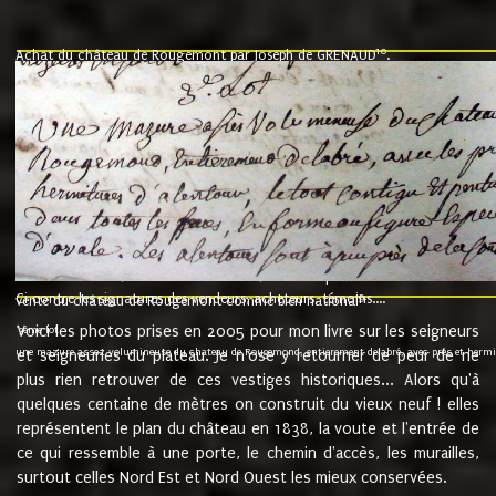
10
Achat du château de Rougemont par Joseph de GRENAUD
.
"l'an mil six cent soixante treze le ving neuvième jour du mois de novemb
nommé fut présent Messire Claude Guillaume de Moyriat chevalier baron de 
vend, purement simplement et irrevocablement a monseigneur monsieur Jose
et chavannes conseiller du roy au parlement de Bourgogne, present et accept
que le dit seigneur Baron de la Vellière a sur ses hommes, indivisables et fi
de la Velliere tout ainsi et comme le dit seigneur Baron et ses hauteurs e
présent......"
suivent les rentes, donation des terriers, etc... au prix de 880 livre louis d'or
Ci contre les signatures des vendeurs, acheteurs, témoins....
9.
vente du château de Rougemont comme bien national
Voici les photos prises en 2005 pour mon livre sur les seigneurs
"3ème lot
une mazure assez volumineuse du chateau de Rougemond, entierement delabré, avec près et hermitur
et seigneuries du plateau. Je n'ose y retourner de peur de ne
plus rien retrouver de ces vestiges historiques... Alors qu'à
quelques centaine de mètres on construit du vieux neuf ! elles
représentent le plan du château en 1838, la voute et l'entrée de
ce qui ressemble à une porte, le chemin d'accès, les murailles,
surtout celles Nord Est et Nord Ouest les mieux conservées.