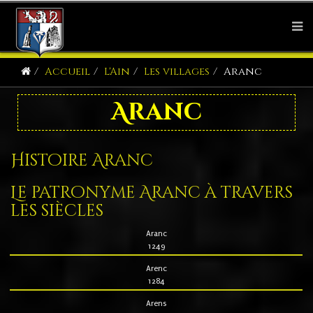
Accueil
L'Ain
Les villages
Aranc
Aranc
Histoire Aranc
Le patronyme Aranc à travers
les siècles
Aranc
1249
Arenc
1284
Arens