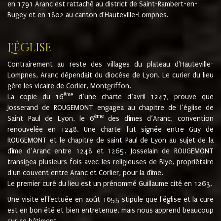
en 1791 Aranc est rattaché au district de Saint-Rambert-en-
Bugey et en 1802 au canton d'Hauteville-Lompnes.
L'église
Contrairement au reste des villages du plateau d'Hauteville-
Lompnes, Aranc dépendait du diocèse de Lyon. Le curier du lieu
gère les vicaire de Corlier, Montgriffon.
ème
La copie du 16
d’une charte d’avril 1247, prouve que
Josserand de ROUGEMONT engagea au chapitre de l’église de
ème
Saint Paul de Lyon, le 6
des dîmes d’Aranc, convention
renouvelée en 1248. Une charte fut signée entre Guy de
ROUGEMONT et le chapitre de saint Paul de Lyon au sujet de la
dîme d’Aranc entre 1248 et 1265. Josselain de ROUGEMONT
transigea plusieurs fois avec les religieuses de Blye, propriétaire
d'un couvent entre Aranc et Corlier, pour la dîme.
Le premier curé du lieu est un prénommé Guillaume cité en 1263.
Une visite effectuée en août 1655 stipule que l'église et la cure
est en bon été et bien entretenue, mais nous apprend beaucoup