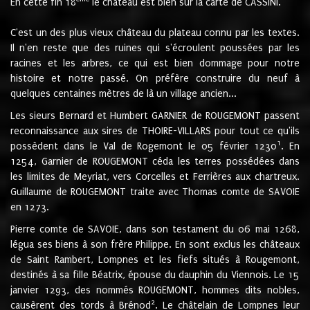
En cette fin 18
le château est bien sur la carte de CASSINI.
C'est un des plus vieux château du plateau connu par les textes.
Il n'en reste que des ruines qui s'écroulent poussées par les
racines et les arbres, ce qui est bien dommage pour notre
histoire et notre passé. On préfère construire du neuf à
quelques centaines mètres de là un village ancien...
Les sieurs Bernard et Humbert GARNIER de ROUGEMONT passent
reconnaissance aux sires de THOIRE-VILLARS pour tout ce qu'ils
1
possèdent dans le Val de Rogemont le 05 février 1230
. En
1254, Garnier de ROUGEMONT céda les terres possédées dans
les limites de Meyriat, vers Corcelles et Ferrières aux chartreux.
Guillaume de ROUGEMONT traite avec Thomas comte de SAVOIE
en 1273.
Pierre comte de SAVOIE, dans son testament du 06 mai 1268,
légua ses biens à son frère Philippe. En sont exclus les châteaux
de Saint Rambert, Lompnes et les fiefs situés à Rougemont,
destinés à sa fille Béatrix, épouse du dauphin du Viennois. Le 15
janvier 1293, des nommés ROUGEMONT, hommes dits nobles,
2
causèrent des tords à Brénod
. Le châtelain de Lompnes leur