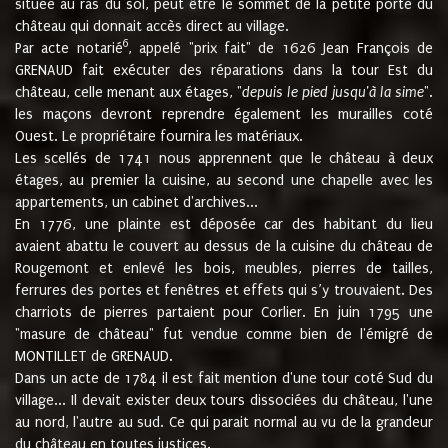
située au ras du sol, peut être le sommet de la petite porte du
château qui donnait accès direct au village.
6
Par acte notarié
, appelé "prix fait" de 1626 Jean François de
GRENAUD fait exécuter des réparations dans la tour Est du
château, celle menant aux étages, "
depuis le pied jusqu'à la sime
".
les maçons devront reprendre également les murailles coté
Ouest. Le propriétaire fournira les matériaux.
Les scellés de 1741 nous apprennent que le château à deux
étages, au premier la cuisine, au second une chapelle avec les
appartements, un cabinet d'archives...
En 1776, une plainte est déposée car des habitant du lieu
avaient abattu le couvert au dessus de la cuisine du château de
Rougemont et enlevé les bois, meubles, pierres de tailles,
ferrures des portes et fenêtres et effets qui s’y trouvaient. Des
charriots de pierres partaient pour Corlier. En juin 1795 une
"masure de château" fut vendue comme bien de l'émigré de
MONTILLET de GRENAUD.
Dans un acte de 1784 il est fait mention d'une tour coté Sud du
village... Il devait exister deux tours dissociées du château, l'une
au nord, l'autre au sud. Ce qui parait normal au vu de la grandeur
du château en toutes justices.