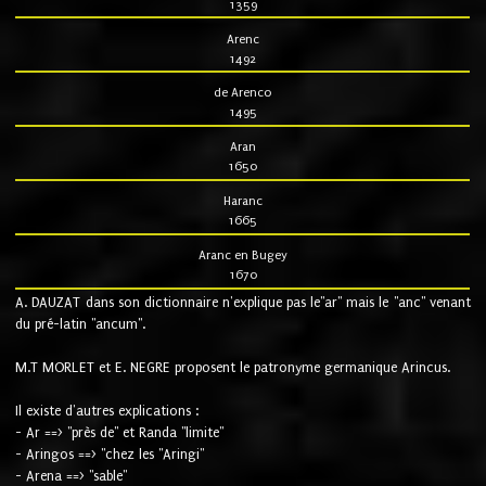
1359
Arenc
1492
de Arenco
1495
Aran
1650
Haranc
1665
Aranc en Bugey
1670
A. DAUZAT dans son dictionnaire n'explique pas le"ar" mais le "anc" venant
du pré-latin "ancum".
M.T MORLET et E. NEGRE proposent le patronyme germanique Arincus.
Il existe d'autres explications :
- Ar ==> "près de" et Randa "limite"
- Aringos ==> "chez les "Aringi"
- Arena ==> "sable"