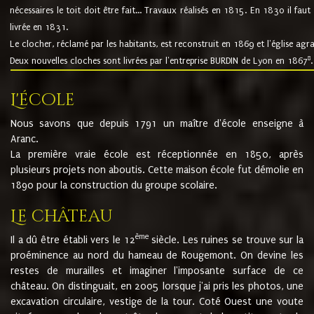
nécessaires le toit doit être fait... Travaux réalisés en 1815. En 1830 il faut
livrée en 1831.
Le clocher, réclamé par les habitants, est reconstruit en 1869 et l'église agr
8
Deux nouvelles cloches sont livrées par l'entreprise BURDIN de Lyon en 1867
.
L'école
Nous savons que depuis 1791 un maître d'école enseigne à
Aranc.
La première vraie école est réceptionnée en 1850, après
plusieurs projets non aboutis. Cette maison école fut démolie en
1890 pour la construction du groupe scolaire.
Le château
ème
Il a dû être établi vers le 12
siècle. Les ruines se trouve sur la
proéminence au nord du hameau de Rougemont. On devine les
restes de murailles et imaginer l'imposante surface de ce
château. On distinguait, en 2005 lorsque j'ai pris les photos, une
excavation circulaire, vestige de la tour. Coté Ouest une voute