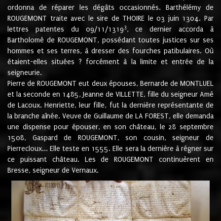
ordonna de réparer les dégâts occasionnés. Barthélémy de
ROUGEMONT traite avec le sire de THOIRE le 03 juin 1304. Par
3
lettres patentes du 09/11/1319
, ce dernier accorda à
Bartholomé de ROUGEMONT, possédant toutes justices sur ses
hommes et ses terres, à dresser des fourches patibulaires. Où
étaient-elles situées ? forcément à la limite et entrée de la
seigneurie.
Pierre de ROUGEMONT eut deux épouses, Bernarde de MONTLUEL
et la seconde en 1485, Jeanne de VILLETTE, fille du seigneur Amé
de Lacoux. Henriette, leur fille, fut la dernière représentante de
la branche aînée. Veuve de Guillaume de LA FOREST, elle demanda
une dispense pour épouser, en son château, le 28 septembre
1508, Gaspard de ROUGEMONT, son cousin, seigneur de
Pierrecloux... Elle teste en 1555. Elle sera la dernière à régner sur
ce puissant château. Les de ROUGEMONT continuèrent en
Bresse, seigneur de Vernaux.