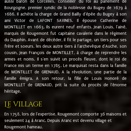
aussi baron de Corcelles, conseiller du roi au parlement de
Bourgogne, premier syndic de la noblesse du Bugey de 1679 à
1686. Il achète la charge de Grand Bailly d'épée du Bugey à son
ami Victor de LAFONT SAVINES. Il épouse Catherine de
MONTILLET en 1663. Ils eurent neuf enfants. Jean Louis, l'ainé,
marquis de Rougemont fut capitaine cavalerie dans le régiment
du Dauphin. Avant de décéder, il fit le partage, un tiers pour ses
frère et soeurs, les deux autre tiers à l'archevêque d'Auche, son
cousin, Jean François de MONTILLET, à charge de reprendre les
armes et noms. Il s'en suivit un procès fleuve, dont le roi de
France mis un terme en 1785. Le marquisat resta dans la famille
de MONTILLET de GRENAUD. A la révolution, une partie de la
famille émigra. A son retour, la fille de Louis Honoré de
MONTILLET de GRENAUD, prit la suite du procès de l'énorme
héritage.
Le village
En 1758, lors de l'expertise, Rougemont comporte 36 maisons et
seulement 24 à Aranc. Depuis Aranc est devenu village et
Rougemont hameau.