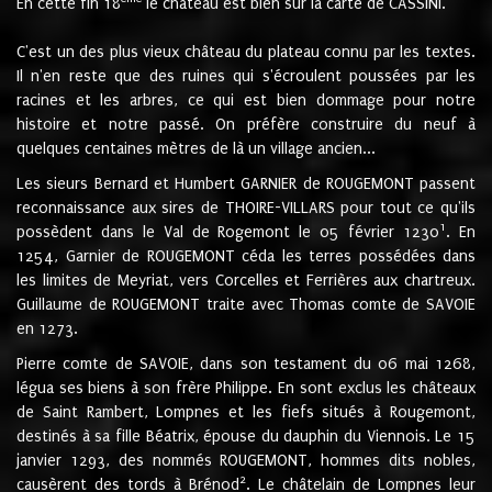
En cette fin 18
le château est bien sur la carte de CASSINI.
C'est un des plus vieux château du plateau connu par les textes.
Il n'en reste que des ruines qui s'écroulent poussées par les
racines et les arbres, ce qui est bien dommage pour notre
histoire et notre passé. On préfère construire du neuf à
quelques centaines mètres de là un village ancien...
Les sieurs Bernard et Humbert GARNIER de ROUGEMONT passent
reconnaissance aux sires de THOIRE-VILLARS pour tout ce qu'ils
1
possèdent dans le Val de Rogemont le 05 février 1230
. En
1254, Garnier de ROUGEMONT céda les terres possédées dans
les limites de Meyriat, vers Corcelles et Ferrières aux chartreux.
Guillaume de ROUGEMONT traite avec Thomas comte de SAVOIE
en 1273.
Pierre comte de SAVOIE, dans son testament du 06 mai 1268,
légua ses biens à son frère Philippe. En sont exclus les châteaux
de Saint Rambert, Lompnes et les fiefs situés à Rougemont,
destinés à sa fille Béatrix, épouse du dauphin du Viennois. Le 15
janvier 1293, des nommés ROUGEMONT, hommes dits nobles,
2
causèrent des tords à Brénod
. Le châtelain de Lompnes leur