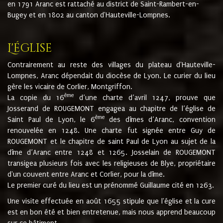
en 1791 Aranc est rattaché au district de Saint-Rambert-en-
Bugey et en 1802 au canton d'Hauteville-Lompnes.
L'église
Contrairement au reste des villages du plateau d'Hauteville-
Lompnes, Aranc dépendait du diocèse de Lyon. Le curier du lieu
gère les vicaire de Corlier, Montgriffon.
ème
La copie du 16
d’une charte d’avril 1247, prouve que
Josserand de ROUGEMONT engagea au chapitre de l’église de
ème
Saint Paul de Lyon, le 6
des dîmes d’Aranc, convention
renouvelée en 1248. Une charte fut signée entre Guy de
ROUGEMONT et le chapitre de saint Paul de Lyon au sujet de la
dîme d’Aranc entre 1248 et 1265. Josselain de ROUGEMONT
transigea plusieurs fois avec les religieuses de Blye, propriétaire
d'un couvent entre Aranc et Corlier, pour la dîme.
Le premier curé du lieu est un prénommé Guillaume cité en 1263.
Une visite effectuée en août 1655 stipule que l'église et la cure
est en bon été et bien entretenue, mais nous apprend beaucoup