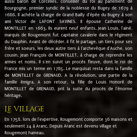
aussi baron de Corcelles, conseiller du roi au parlement de
Bourgogne, premier syndic de la noblesse du Bugey de 1679 à
1686. Il achète la charge de Grand Bailly d'épée du Bugey à son
ami Victor de LAFONT SAVINES. Il épouse Catherine de
MONTILLET en 1663. Ils eurent neuf enfants. Jean Louis, l'ainé,
marquis de Rougemont fut capitaine cavalerie dans le régiment
du Dauphin. Avant de décéder, il fit le partage, un tiers pour ses
frère et soeurs, les deux autre tiers à l'archevêque d'Auche, son
cousin, Jean François de MONTILLET, à charge de reprendre les
armes et noms. Il s'en suivit un procès fleuve, dont le roi de
France mis un terme en 1785. Le marquisat resta dans la famille
de MONTILLET de GRENAUD. A la révolution, une partie de la
famille émigra. A son retour, la fille de Louis Honoré de
MONTILLET de GRENAUD, prit la suite du procès de l'énorme
héritage.
Le village
En 1758, lors de l'expertise, Rougemont comporte 36 maisons et
seulement 24 à Aranc. Depuis Aranc est devenu village et
Rougemont hameau.