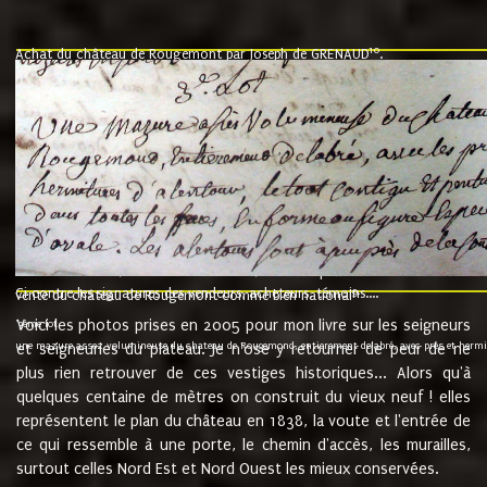
10
Achat du château de Rougemont par Joseph de GRENAUD
.
"l'an mil six cent soixante treze le ving neuvième jour du mois de novemb
nommé fut présent Messire Claude Guillaume de Moyriat chevalier baron de 
vend, purement simplement et irrevocablement a monseigneur monsieur Jose
et chavannes conseiller du roy au parlement de Bourgogne, present et accept
que le dit seigneur Baron de la Vellière a sur ses hommes, indivisables et fi
de la Velliere tout ainsi et comme le dit seigneur Baron et ses hauteurs e
présent......"
suivent les rentes, donation des terriers, etc... au prix de 880 livre louis d'or
Ci contre les signatures des vendeurs, acheteurs, témoins....
9.
vente du château de Rougemont comme bien national
Voici les photos prises en 2005 pour mon livre sur les seigneurs
"3ème lot
une mazure assez volumineuse du chateau de Rougemond, entierement delabré, avec près et hermitur
et seigneuries du plateau. Je n'ose y retourner de peur de ne
plus rien retrouver de ces vestiges historiques... Alors qu'à
quelques centaine de mètres on construit du vieux neuf ! elles
représentent le plan du château en 1838, la voute et l'entrée de
ce qui ressemble à une porte, le chemin d'accès, les murailles,
surtout celles Nord Est et Nord Ouest les mieux conservées.