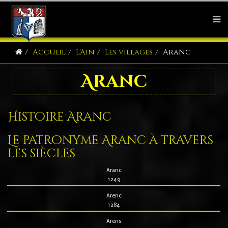
Accueil
L'Ain
Les villages
Aranc
Aranc
Histoire Aranc
Le patronyme Aranc à travers
les siècles
Aranc
1249
Arenc
1284
Arens