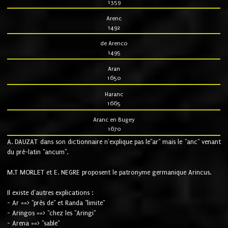
1359
Arenc
1492
de Arenco
1495
Aran
1650
Haranc
1665
Aranc en Bugey
1670
A. DAUZAT dans son dictionnaire n'explique pas le"ar" mais le "anc" venant
du pré-latin "ancum".
M.T MORLET et E. NEGRE proposent le patronyme germanique Arincus.
Il existe d'autres explications :
- Ar ==> "près de" et Randa "limite"
- Aringos ==> "chez les "Aringi"
- Arena ==> "sable"