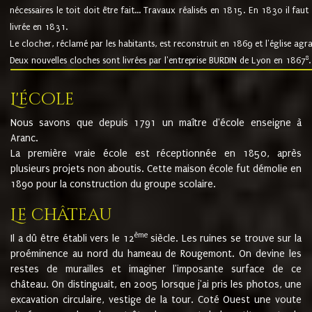
nécessaires le toit doit être fait... Travaux réalisés en 1815. En 1830 il faut
livrée en 1831.
Le clocher, réclamé par les habitants, est reconstruit en 1869 et l'église agr
8
Deux nouvelles cloches sont livrées par l'entreprise BURDIN de Lyon en 1867
.
L'école
Nous savons que depuis 1791 un maître d'école enseigne à
Aranc.
La première vraie école est réceptionnée en 1850, après
plusieurs projets non aboutis. Cette maison école fut démolie en
1890 pour la construction du groupe scolaire.
Le château
ème
Il a dû être établi vers le 12
siècle. Les ruines se trouve sur la
proéminence au nord du hameau de Rougemont. On devine les
restes de murailles et imaginer l'imposante surface de ce
château. On distinguait, en 2005 lorsque j'ai pris les photos, une
excavation circulaire, vestige de la tour. Coté Ouest une voute