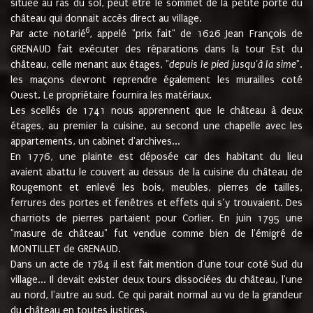
située au ras du sol, peut être le sommet de la petite porte du
château qui donnait accès direct au village.
6
Par acte notarié
, appelé "prix fait" de 1626 Jean François de
GRENAUD fait exécuter des réparations dans la tour Est du
château, celle menant aux étages, "
depuis le pied jusqu'à la sime
".
les maçons devront reprendre également les murailles coté
Ouest. Le propriétaire fournira les matériaux.
Les scellés de 1741 nous apprennent que le château à deux
étages, au premier la cuisine, au second une chapelle avec les
appartements, un cabinet d'archives...
En 1776, une plainte est déposée car des habitant du lieu
avaient abattu le couvert au dessus de la cuisine du château de
Rougemont et enlevé les bois, meubles, pierres de tailles,
ferrures des portes et fenêtres et effets qui s’y trouvaient. Des
charriots de pierres partaient pour Corlier. En juin 1795 une
"masure de château" fut vendue comme bien de l'émigré de
MONTILLET de GRENAUD.
Dans un acte de 1784 il est fait mention d'une tour coté Sud du
village... Il devait exister deux tours dissociées du château, l'une
au nord, l'autre au sud. Ce qui parait normal au vu de la grandeur
du château en toutes justices.