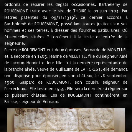
ordonna de réparer les dégâts occasionnés. Barthélémy de
ROUGEMONT traite avec le sire de THOIRE le 03 juin 1304. Par
3
lettres patentes du 09/11/1319
, ce dernier accorda à
Bartholomé de ROUGEMONT, possédant toutes justices sur ses
hommes et ses terres, à dresser des fourches patibulaires. Où
étaient-elles situées ? forcément à la limite et entrée de la
seigneurie.
Pierre de ROUGEMONT eut deux épouses, Bernarde de MONTLUEL
et la seconde en 1485, Jeanne de VILLETTE, fille du seigneur Amé
de Lacoux. Henriette, leur fille, fut la dernière représentante de
la branche aînée. Veuve de Guillaume de LA FOREST, elle demanda
une dispense pour épouser, en son château, le 28 septembre
1508, Gaspard de ROUGEMONT, son cousin, seigneur de
Pierrecloux... Elle teste en 1555. Elle sera la dernière à régner sur
ce puissant château. Les de ROUGEMONT continuèrent en
Bresse, seigneur de Vernaux.