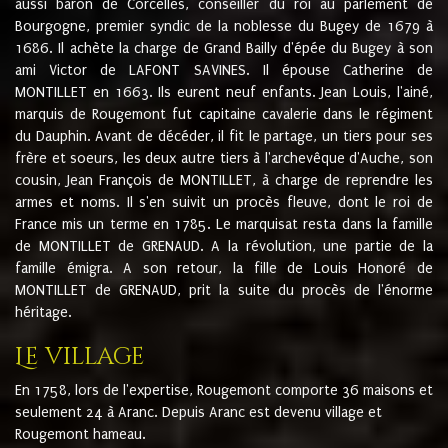
aussi baron de Corcelles, conseiller du roi au parlement de
Bourgogne, premier syndic de la noblesse du Bugey de 1679 à
1686. Il achète la charge de Grand Bailly d'épée du Bugey à son
ami Victor de LAFONT SAVINES. Il épouse Catherine de
MONTILLET en 1663. Ils eurent neuf enfants. Jean Louis, l'ainé,
marquis de Rougemont fut capitaine cavalerie dans le régiment
du Dauphin. Avant de décéder, il fit le partage, un tiers pour ses
frère et soeurs, les deux autre tiers à l'archevêque d'Auche, son
cousin, Jean François de MONTILLET, à charge de reprendre les
armes et noms. Il s'en suivit un procès fleuve, dont le roi de
France mis un terme en 1785. Le marquisat resta dans la famille
de MONTILLET de GRENAUD. A la révolution, une partie de la
famille émigra. A son retour, la fille de Louis Honoré de
MONTILLET de GRENAUD, prit la suite du procès de l'énorme
héritage.
Le village
En 1758, lors de l'expertise, Rougemont comporte 36 maisons et
seulement 24 à Aranc. Depuis Aranc est devenu village et
Rougemont hameau.