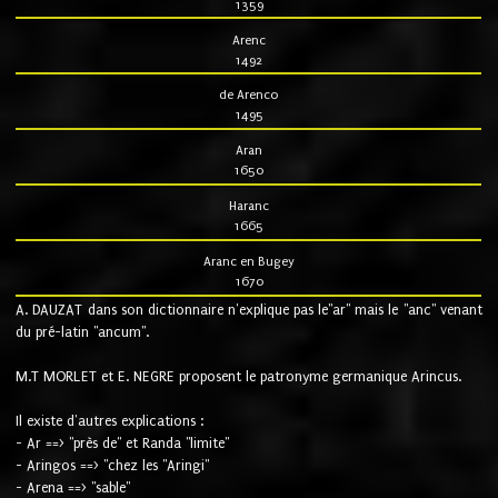
1359
Arenc
1492
de Arenco
1495
Aran
1650
Haranc
1665
Aranc en Bugey
1670
A. DAUZAT dans son dictionnaire n'explique pas le"ar" mais le "anc" venant
du pré-latin "ancum".
M.T MORLET et E. NEGRE proposent le patronyme germanique Arincus.
Il existe d'autres explications :
- Ar ==> "près de" et Randa "limite"
- Aringos ==> "chez les "Aringi"
- Arena ==> "sable"