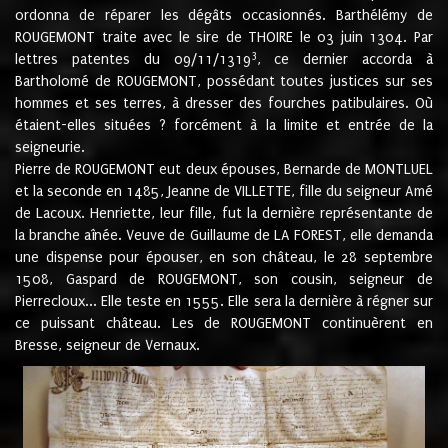
ordonna de réparer les dégâts occasionnés. Barthélémy de
ROUGEMONT traite avec le sire de THOIRE le 03 juin 1304. Par
3
lettres patentes du 09/11/1319
, ce dernier accorda à
Bartholomé de ROUGEMONT, possédant toutes justices sur ses
hommes et ses terres, à dresser des fourches patibulaires. Où
étaient-elles situées ? forcément à la limite et entrée de la
seigneurie.
Pierre de ROUGEMONT eut deux épouses, Bernarde de MONTLUEL
et la seconde en 1485, Jeanne de VILLETTE, fille du seigneur Amé
de Lacoux. Henriette, leur fille, fut la dernière représentante de
la branche aînée. Veuve de Guillaume de LA FOREST, elle demanda
une dispense pour épouser, en son château, le 28 septembre
1508, Gaspard de ROUGEMONT, son cousin, seigneur de
Pierrecloux... Elle teste en 1555. Elle sera la dernière à régner sur
ce puissant château. Les de ROUGEMONT continuèrent en
Bresse, seigneur de Vernaux.