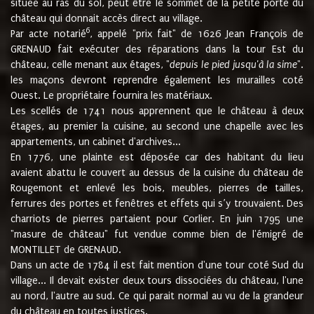
située au ras du sol, peut être le sommet de la petite porte du
château qui donnait accès direct au village.
6
Par acte notarié
, appelé "prix fait" de 1626 Jean François de
GRENAUD fait exécuter des réparations dans la tour Est du
château, celle menant aux étages, "
depuis le pied jusqu'à la sime
".
les maçons devront reprendre également les murailles coté
Ouest. Le propriétaire fournira les matériaux.
Les scellés de 1741 nous apprennent que le château à deux
étages, au premier la cuisine, au second une chapelle avec les
appartements, un cabinet d'archives...
En 1776, une plainte est déposée car des habitant du lieu
avaient abattu le couvert au dessus de la cuisine du château de
Rougemont et enlevé les bois, meubles, pierres de tailles,
ferrures des portes et fenêtres et effets qui s’y trouvaient. Des
charriots de pierres partaient pour Corlier. En juin 1795 une
"masure de château" fut vendue comme bien de l'émigré de
MONTILLET de GRENAUD.
Dans un acte de 1784 il est fait mention d'une tour coté Sud du
village... Il devait exister deux tours dissociées du château, l'une
au nord, l'autre au sud. Ce qui parait normal au vu de la grandeur
du château en toutes justices.