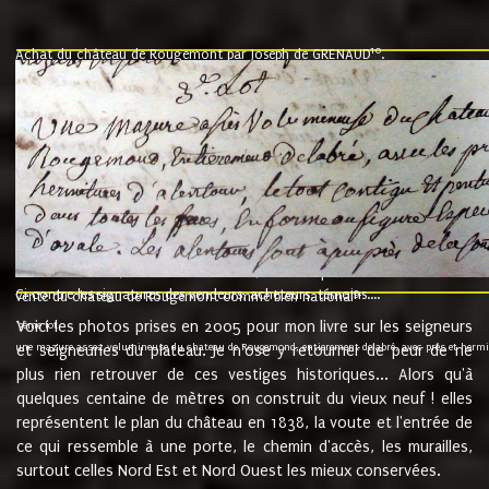
10
Achat du château de Rougemont par Joseph de GRENAUD
.
"l'an mil six cent soixante treze le ving neuvième jour du mois de novemb
nommé fut présent Messire Claude Guillaume de Moyriat chevalier baron de 
vend, purement simplement et irrevocablement a monseigneur monsieur Jose
et chavannes conseiller du roy au parlement de Bourgogne, present et accept
que le dit seigneur Baron de la Vellière a sur ses hommes, indivisables et fi
de la Velliere tout ainsi et comme le dit seigneur Baron et ses hauteurs e
présent......"
suivent les rentes, donation des terriers, etc... au prix de 880 livre louis d'or
Ci contre les signatures des vendeurs, acheteurs, témoins....
9.
vente du château de Rougemont comme bien national
Voici les photos prises en 2005 pour mon livre sur les seigneurs
"3ème lot
une mazure assez volumineuse du chateau de Rougemond, entierement delabré, avec près et hermitur
et seigneuries du plateau. Je n'ose y retourner de peur de ne
plus rien retrouver de ces vestiges historiques... Alors qu'à
quelques centaine de mètres on construit du vieux neuf ! elles
représentent le plan du château en 1838, la voute et l'entrée de
ce qui ressemble à une porte, le chemin d'accès, les murailles,
surtout celles Nord Est et Nord Ouest les mieux conservées.