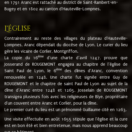
en 1791 Aranc est rattaché au district de Saint-Rambert-en-
Bugey et en 1802 au canton d'Hauteville-Lompnes.
L'église
Contrairement au reste des villages du plateau d'Hauteville-
Lompnes, Aranc dépendait du diocèse de Lyon. Le curier du lieu
gère les vicaire de Corlier, Montgriffon.
ème
La copie du 16
d’une charte d’avril 1247, prouve que
Josserand de ROUGEMONT engagea au chapitre de l’église de
ème
Saint Paul de Lyon, le 6
des dîmes d’Aranc, convention
renouvelée en 1248. Une charte fut signée entre Guy de
ROUGEMONT et le chapitre de saint Paul de Lyon au sujet de la
dîme d’Aranc entre 1248 et 1265. Josselain de ROUGEMONT
transigea plusieurs fois avec les religieuses de Blye, propriétaire
d'un couvent entre Aranc et Corlier, pour la dîme.
Le premier curé du lieu est un prénommé Guillaume cité en 1263.
Une visite effectuée en août 1655 stipule que l'église et la cure
est en bon été et bien entretenue, mais nous apprend beaucoup