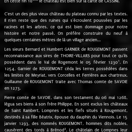
En cette fin 18
le château est bien sur la carte de CASSINI.
C'est un des plus vieux château du plateau connu par les textes.
Il n'en reste que des ruines qui s'écroulent poussées par les
racines et les arbres, ce qui est bien dommage pour notre
histoire et notre passé. On préfère construire du neuf à
quelques centaines mètres de là un village ancien...
Les sieurs Bernard et Humbert GARNIER de ROUGEMONT passent
reconnaissance aux sires de THOIRE-VILLARS pour tout ce qu'ils
1
possèdent dans le Val de Rogemont le 05 février 1230
. En
1254, Garnier de ROUGEMONT céda les terres possédées dans
les limites de Meyriat, vers Corcelles et Ferrières aux chartreux.
Guillaume de ROUGEMONT traite avec Thomas comte de SAVOIE
en 1273.
Pierre comte de SAVOIE, dans son testament du 06 mai 1268,
légua ses biens à son frère Philippe. En sont exclus les châteaux
de Saint Rambert, Lompnes et les fiefs situés à Rougemont,
destinés à sa fille Béatrix, épouse du dauphin du Viennois. Le 15
janvier 1293, des nommés ROUGEMONT, hommes dits nobles,
2
causèrent des tords à Brénod
. Le châtelain de Lompnes leur