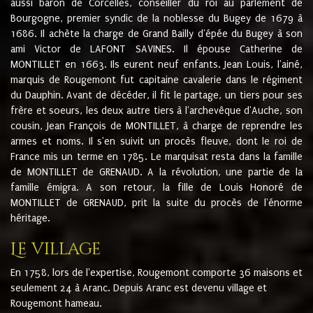
aussi baron de Corcelles, conseiller du roi au parlement de
Bourgogne, premier syndic de la noblesse du Bugey de 1679 à
1686. Il achète la charge de Grand Bailly d'épée du Bugey à son
ami Victor de LAFONT SAVINES. Il épouse Catherine de
MONTILLET en 1663. Ils eurent neuf enfants. Jean Louis, l'ainé,
marquis de Rougemont fut capitaine cavalerie dans le régiment
du Dauphin. Avant de décéder, il fit le partage, un tiers pour ses
frère et soeurs, les deux autre tiers à l'archevêque d'Auche, son
cousin, Jean François de MONTILLET, à charge de reprendre les
armes et noms. Il s'en suivit un procès fleuve, dont le roi de
France mis un terme en 1785. Le marquisat resta dans la famille
de MONTILLET de GRENAUD. A la révolution, une partie de la
famille émigra. A son retour, la fille de Louis Honoré de
MONTILLET de GRENAUD, prit la suite du procès de l'énorme
héritage.
Le village
En 1758, lors de l'expertise, Rougemont comporte 36 maisons et
seulement 24 à Aranc. Depuis Aranc est devenu village et
Rougemont hameau.