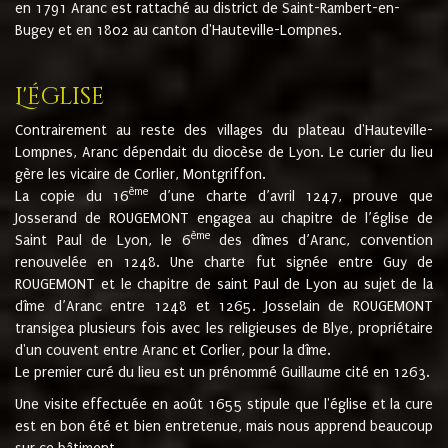
en 1791 Aranc est rattaché au district de Saint-Rambert-en-
Bugey et en 1802 au canton d'Hauteville-Lompnes.
L'église
Contrairement au reste des villages du plateau d'Hauteville-
Lompnes, Aranc dépendait du diocèse de Lyon. Le curier du lieu
gère les vicaire de Corlier, Montgriffon.
ème
La copie du 16
d’une charte d’avril 1247, prouve que
Josserand de ROUGEMONT engagea au chapitre de l’église de
ème
Saint Paul de Lyon, le 6
des dîmes d’Aranc, convention
renouvelée en 1248. Une charte fut signée entre Guy de
ROUGEMONT et le chapitre de saint Paul de Lyon au sujet de la
dîme d’Aranc entre 1248 et 1265. Josselain de ROUGEMONT
transigea plusieurs fois avec les religieuses de Blye, propriétaire
d'un couvent entre Aranc et Corlier, pour la dîme.
Le premier curé du lieu est un prénommé Guillaume cité en 1263.
Une visite effectuée en août 1655 stipule que l'église et la cure
est en bon été et bien entretenue, mais nous apprend beaucoup