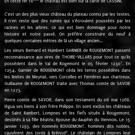
En cette fin 18
le château est bien sur la carte de CASSINI.
C'est un des plus vieux château du plateau connu par les textes.
Il n'en reste que des ruines qui s'écroulent poussées par les
racines et les arbres, ce qui est bien dommage pour notre
histoire et notre passé. On préfère construire du neuf à
quelques centaines mètres de là un village ancien...
Les sieurs Bernard et Humbert GARNIER de ROUGEMONT passent
reconnaissance aux sires de THOIRE-VILLARS pour tout ce qu'ils
1
possèdent dans le Val de Rogemont le 05 février 1230
. En
1254, Garnier de ROUGEMONT céda les terres possédées dans
les limites de Meyriat, vers Corcelles et Ferrières aux chartreux.
Guillaume de ROUGEMONT traite avec Thomas comte de SAVOIE
en 1273.
Pierre comte de SAVOIE, dans son testament du 06 mai 1268,
légua ses biens à son frère Philippe. En sont exclus les châteaux
de Saint Rambert, Lompnes et les fiefs situés à Rougemont,
destinés à sa fille Béatrix, épouse du dauphin du Viennois. Le 15
janvier 1293, des nommés ROUGEMONT, hommes dits nobles,
2
causèrent des tords à Brénod
. Le châtelain de Lompnes leur