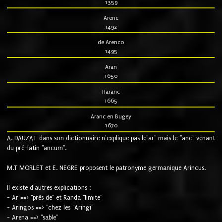
1359
Arenc
1492
de Arenco
1495
Aran
1650
Haranc
1665
Aranc en Bugey
1670
A. DAUZAT dans son dictionnaire n'explique pas le"ar" mais le "anc" venant
du pré-latin "ancum".
M.T MORLET et E. NEGRE proposent le patronyme germanique Arincus.
Il existe d'autres explications :
- Ar ==> "près de" et Randa "limite"
- Aringos ==> "chez les "Aringi"
- Arena ==> "sable"