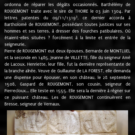
ordonna de réparer les dégâts occasionnés. Barthélémy de
ROUGEMONT traite avec le sire de THOIRE le 03 juin 1304. Par
3
lettres patentes du 09/11/1319
, ce dernier accorda à
Bartholomé de ROUGEMONT, possédant toutes justices sur ses
hommes et ses terres, à dresser des fourches patibulaires. Où
étaient-elles situées ? forcément à la limite et entrée de la
seigneurie.
Pierre de ROUGEMONT eut deux épouses, Bernarde de MONTLUEL
et la seconde en 1485, Jeanne de VILLETTE, fille du seigneur Amé
de Lacoux. Henriette, leur fille, fut la dernière représentante de
la branche aînée. Veuve de Guillaume de LA FOREST, elle demanda
une dispense pour épouser, en son château, le 28 septembre
1508, Gaspard de ROUGEMONT, son cousin, seigneur de
Pierrecloux... Elle teste en 1555. Elle sera la dernière à régner sur
ce puissant château. Les de ROUGEMONT continuèrent en
Bresse, seigneur de Vernaux.