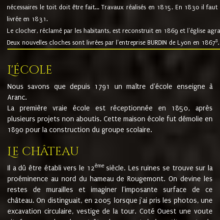
nécessaires le toit doit être fait... Travaux réalisés en 1815. En 1830 il faut
livrée en 1831.
Le clocher, réclamé par les habitants, est reconstruit en 1869 et l'église agr
8
Deux nouvelles cloches sont livrées par l'entreprise BURDIN de Lyon en 1867
.
L'école
Nous savons que depuis 1791 un maître d'école enseigne à
Aranc.
La première vraie école est réceptionnée en 1850, après
plusieurs projets non aboutis. Cette maison école fut démolie en
1890 pour la construction du groupe scolaire.
Le château
ème
Il a dû être établi vers le 12
siècle. Les ruines se trouve sur la
proéminence au nord du hameau de Rougemont. On devine les
restes de murailles et imaginer l'imposante surface de ce
château. On distinguait, en 2005 lorsque j'ai pris les photos, une
excavation circulaire, vestige de la tour. Coté Ouest une voute