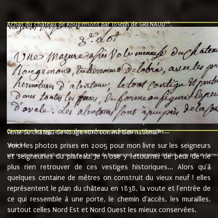
10
Achat du château de Rougemont par Joseph de GRENAUD
.
"l'an mil six cent soixante treze le ving neuvième jour du mois de novemb
nommé fut présent Messire Claude Guillaume de Moyriat chevalier baron de 
vend, purement simplement et irrevocablement a monseigneur monsieur Jose
et chavannes conseiller du roy au parlement de Bourgogne, present et accept
que le dit seigneur Baron de la Vellière a sur ses hommes, indivisables et fi
de la Velliere tout ainsi et comme le dit seigneur Baron et ses hauteurs e
présent......"
suivent les rentes, donation des terriers, etc... au prix de 880 livre louis d'or
Ci contre les signatures des vendeurs, acheteurs, témoins....
9.
vente du château de Rougemont comme bien national
Voici les photos prises en 2005 pour mon livre sur les seigneurs
"3ème lot
une mazure assez volumineuse du chateau de Rougemond, entierement delabré, avec près et hermitur
et seigneuries du plateau. Je n'ose y retourner de peur de ne
plus rien retrouver de ces vestiges historiques... Alors qu'à
quelques centaine de mètres on construit du vieux neuf ! elles
représentent le plan du château en 1838, la voute et l'entrée de
ce qui ressemble à une porte, le chemin d'accès, les murailles,
surtout celles Nord Est et Nord Ouest les mieux conservées.