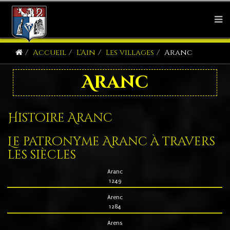
Accueil
L'Ain
Les villages
Aranc
Aranc
Histoire Aranc
Le patronyme Aranc à travers
les siècles
Aranc
1249
Arenc
1284
Arens