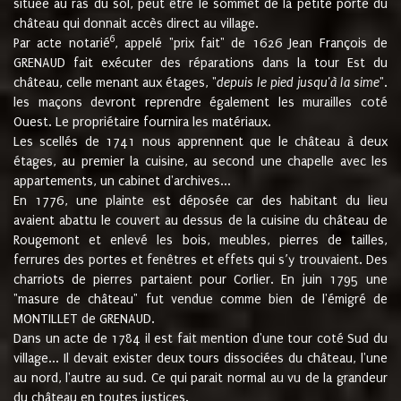
située au ras du sol, peut être le sommet de la petite porte du
château qui donnait accès direct au village.
6
Par acte notarié
, appelé "prix fait" de 1626 Jean François de
GRENAUD fait exécuter des réparations dans la tour Est du
château, celle menant aux étages, "
depuis le pied jusqu'à la sime
".
les maçons devront reprendre également les murailles coté
Ouest. Le propriétaire fournira les matériaux.
Les scellés de 1741 nous apprennent que le château à deux
étages, au premier la cuisine, au second une chapelle avec les
appartements, un cabinet d'archives...
En 1776, une plainte est déposée car des habitant du lieu
avaient abattu le couvert au dessus de la cuisine du château de
Rougemont et enlevé les bois, meubles, pierres de tailles,
ferrures des portes et fenêtres et effets qui s’y trouvaient. Des
charriots de pierres partaient pour Corlier. En juin 1795 une
"masure de château" fut vendue comme bien de l'émigré de
MONTILLET de GRENAUD.
Dans un acte de 1784 il est fait mention d'une tour coté Sud du
village... Il devait exister deux tours dissociées du château, l'une
au nord, l'autre au sud. Ce qui parait normal au vu de la grandeur
du château en toutes justices.