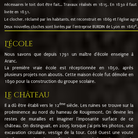
nécessaires le toit doit être fait... Travaux réalisés en 1815. En 1830 il faut
livrée en 1831.
Le clocher, réclamé par les habitants, est reconstruit en 1869 et l'église agr
8
Deux nouvelles cloches sont livrées par l'entreprise BURDIN de Lyon en 1867
.
L'école
Nous savons que depuis 1791 un maître d'école enseigne à
Aranc.
La première vraie école est réceptionnée en 1850, après
plusieurs projets non aboutis. Cette maison école fut démolie en
1890 pour la construction du groupe scolaire.
Le château
ème
Il a dû être établi vers le 12
siècle. Les ruines se trouve sur la
proéminence au nord du hameau de Rougemont. On devine les
restes de murailles et imaginer l'imposante surface de ce
château. On distinguait, en 2005 lorsque j'ai pris les photos, une
excavation circulaire, vestige de la tour. Coté Ouest une voute