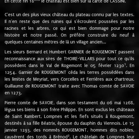
En cette fin 18
le château est bien sur la carte de CASSINI.
C'est un des plus vieux château du plateau connu par les textes.
Il n'en reste que des ruines qui s'écroulent poussées par les
racines et les arbres, ce qui est bien dommage pour notre
histoire et notre passé. On préfère construire du neuf à
quelques centaines mètres de là un village ancien...
Les sieurs Bernard et Humbert GARNIER de ROUGEMONT passent
reconnaissance aux sires de THOIRE-VILLARS pour tout ce qu'ils
1
possèdent dans le Val de Rogemont le 05 février 1230
. En
1254, Garnier de ROUGEMONT céda les terres possédées dans
les limites de Meyriat, vers Corcelles et Ferrières aux chartreux.
Guillaume de ROUGEMONT traite avec Thomas comte de SAVOIE
en 1273.
Pierre comte de SAVOIE, dans son testament du 06 mai 1268,
légua ses biens à son frère Philippe. En sont exclus les châteaux
de Saint Rambert, Lompnes et les fiefs situés à Rougemont,
destinés à sa fille Béatrix, épouse du dauphin du Viennois. Le 15
janvier 1293, des nommés ROUGEMONT, hommes dits nobles,
2
causèrent des tords à Brénod
. Le châtelain de Lompnes leur