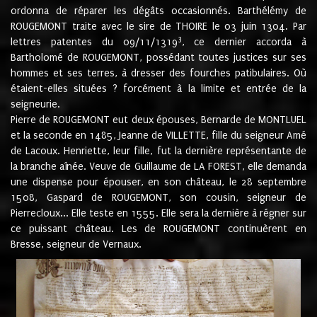
ordonna de réparer les dégâts occasionnés. Barthélémy de
ROUGEMONT traite avec le sire de THOIRE le 03 juin 1304. Par
3
lettres patentes du 09/11/1319
, ce dernier accorda à
Bartholomé de ROUGEMONT, possédant toutes justices sur ses
hommes et ses terres, à dresser des fourches patibulaires. Où
étaient-elles situées ? forcément à la limite et entrée de la
seigneurie.
Pierre de ROUGEMONT eut deux épouses, Bernarde de MONTLUEL
et la seconde en 1485, Jeanne de VILLETTE, fille du seigneur Amé
de Lacoux. Henriette, leur fille, fut la dernière représentante de
la branche aînée. Veuve de Guillaume de LA FOREST, elle demanda
une dispense pour épouser, en son château, le 28 septembre
1508, Gaspard de ROUGEMONT, son cousin, seigneur de
Pierrecloux... Elle teste en 1555. Elle sera la dernière à régner sur
ce puissant château. Les de ROUGEMONT continuèrent en
Bresse, seigneur de Vernaux.