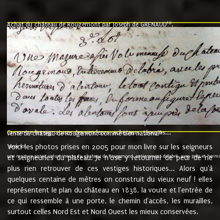
10
Achat du château de Rougemont par Joseph de GRENAUD
.
"l'an mil six cent soixante treze le ving neuvième jour du mois de novemb
nommé fut présent Messire Claude Guillaume de Moyriat chevalier baron de 
vend, purement simplement et irrevocablement a monseigneur monsieur Jose
et chavannes conseiller du roy au parlement de Bourgogne, present et accept
que le dit seigneur Baron de la Vellière a sur ses hommes, indivisables et fi
de la Velliere tout ainsi et comme le dit seigneur Baron et ses hauteurs e
présent......"
suivent les rentes, donation des terriers, etc... au prix de 880 livre louis d'or
Ci contre les signatures des vendeurs, acheteurs, témoins....
9.
vente du château de Rougemont comme bien national
Voici les photos prises en 2005 pour mon livre sur les seigneurs
"3ème lot
une mazure assez volumineuse du chateau de Rougemond, entierement delabré, avec près et hermitur
et seigneuries du plateau. Je n'ose y retourner de peur de ne
plus rien retrouver de ces vestiges historiques... Alors qu'à
quelques centaine de mètres on construit du vieux neuf ! elles
représentent le plan du château en 1838, la voute et l'entrée de
ce qui ressemble à une porte, le chemin d'accès, les murailles,
surtout celles Nord Est et Nord Ouest les mieux conservées.