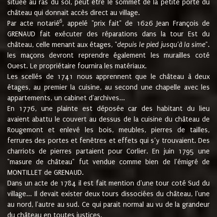
située au ras du sol, peut être le sommet de la petite porte du
château qui donnait accès direct au village.
6
Par acte notarié
, appelé "prix fait" de 1626 Jean François de
GRENAUD fait exécuter des réparations dans la tour Est du
château, celle menant aux étages, "
depuis le pied jusqu'à la sime
".
les maçons devront reprendre également les murailles coté
Ouest. Le propriétaire fournira les matériaux.
Les scellés de 1741 nous apprennent que le château à deux
étages, au premier la cuisine, au second une chapelle avec les
appartements, un cabinet d'archives...
En 1776, une plainte est déposée car des habitant du lieu
avaient abattu le couvert au dessus de la cuisine du château de
Rougemont et enlevé les bois, meubles, pierres de tailles,
ferrures des portes et fenêtres et effets qui s’y trouvaient. Des
charriots de pierres partaient pour Corlier. En juin 1795 une
"masure de château" fut vendue comme bien de l'émigré de
MONTILLET de GRENAUD.
Dans un acte de 1784 il est fait mention d'une tour coté Sud du
village... Il devait exister deux tours dissociées du château, l'une
au nord, l'autre au sud. Ce qui parait normal au vu de la grandeur
du château en toutes justices.