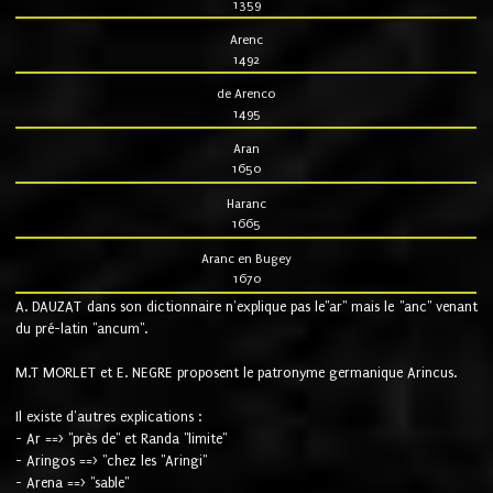
1359
Arenc
1492
de Arenco
1495
Aran
1650
Haranc
1665
Aranc en Bugey
1670
A. DAUZAT dans son dictionnaire n'explique pas le"ar" mais le "anc" venant
du pré-latin "ancum".
M.T MORLET et E. NEGRE proposent le patronyme germanique Arincus.
Il existe d'autres explications :
- Ar ==> "près de" et Randa "limite"
- Aringos ==> "chez les "Aringi"
- Arena ==> "sable"