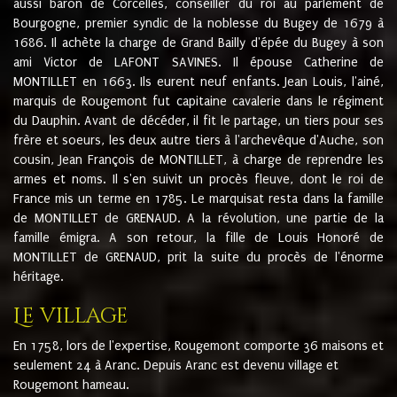
aussi baron de Corcelles, conseiller du roi au parlement de
Bourgogne, premier syndic de la noblesse du Bugey de 1679 à
1686. Il achète la charge de Grand Bailly d'épée du Bugey à son
ami Victor de LAFONT SAVINES. Il épouse Catherine de
MONTILLET en 1663. Ils eurent neuf enfants. Jean Louis, l'ainé,
marquis de Rougemont fut capitaine cavalerie dans le régiment
du Dauphin. Avant de décéder, il fit le partage, un tiers pour ses
frère et soeurs, les deux autre tiers à l'archevêque d'Auche, son
cousin, Jean François de MONTILLET, à charge de reprendre les
armes et noms. Il s'en suivit un procès fleuve, dont le roi de
France mis un terme en 1785. Le marquisat resta dans la famille
de MONTILLET de GRENAUD. A la révolution, une partie de la
famille émigra. A son retour, la fille de Louis Honoré de
MONTILLET de GRENAUD, prit la suite du procès de l'énorme
héritage.
Le village
En 1758, lors de l'expertise, Rougemont comporte 36 maisons et
seulement 24 à Aranc. Depuis Aranc est devenu village et
Rougemont hameau.