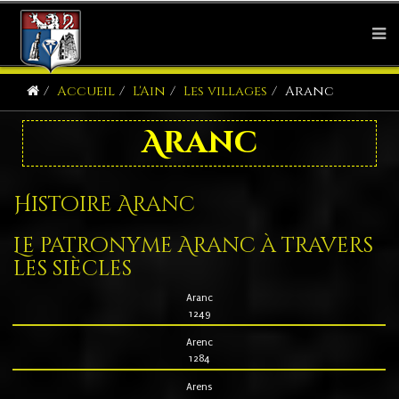
Accueil
L'Ain
Les villages
Aranc
Aranc
Histoire Aranc
Le patronyme Aranc à travers
les siècles
Aranc
1249
Arenc
1284
Arens