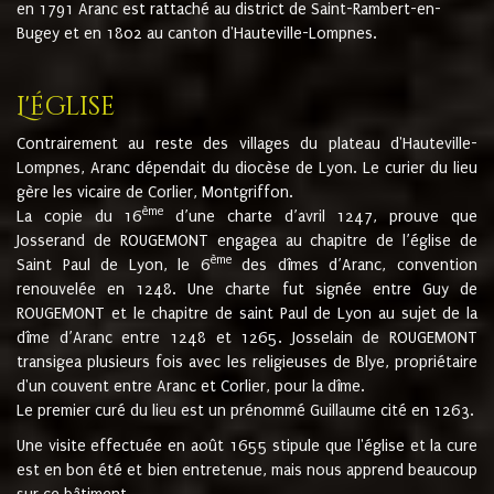
en 1791 Aranc est rattaché au district de Saint-Rambert-en-
Bugey et en 1802 au canton d'Hauteville-Lompnes.
L'église
Contrairement au reste des villages du plateau d'Hauteville-
Lompnes, Aranc dépendait du diocèse de Lyon. Le curier du lieu
gère les vicaire de Corlier, Montgriffon.
ème
La copie du 16
d’une charte d’avril 1247, prouve que
Josserand de ROUGEMONT engagea au chapitre de l’église de
ème
Saint Paul de Lyon, le 6
des dîmes d’Aranc, convention
renouvelée en 1248. Une charte fut signée entre Guy de
ROUGEMONT et le chapitre de saint Paul de Lyon au sujet de la
dîme d’Aranc entre 1248 et 1265. Josselain de ROUGEMONT
transigea plusieurs fois avec les religieuses de Blye, propriétaire
d'un couvent entre Aranc et Corlier, pour la dîme.
Le premier curé du lieu est un prénommé Guillaume cité en 1263.
Une visite effectuée en août 1655 stipule que l'église et la cure
est en bon été et bien entretenue, mais nous apprend beaucoup