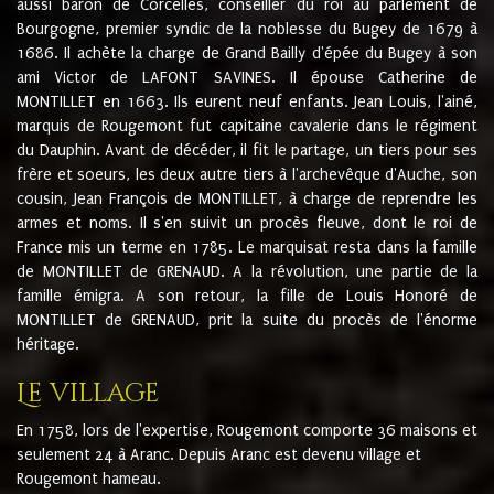
aussi baron de Corcelles, conseiller du roi au parlement de
Bourgogne, premier syndic de la noblesse du Bugey de 1679 à
1686. Il achète la charge de Grand Bailly d'épée du Bugey à son
ami Victor de LAFONT SAVINES. Il épouse Catherine de
MONTILLET en 1663. Ils eurent neuf enfants. Jean Louis, l'ainé,
marquis de Rougemont fut capitaine cavalerie dans le régiment
du Dauphin. Avant de décéder, il fit le partage, un tiers pour ses
frère et soeurs, les deux autre tiers à l'archevêque d'Auche, son
cousin, Jean François de MONTILLET, à charge de reprendre les
armes et noms. Il s'en suivit un procès fleuve, dont le roi de
France mis un terme en 1785. Le marquisat resta dans la famille
de MONTILLET de GRENAUD. A la révolution, une partie de la
famille émigra. A son retour, la fille de Louis Honoré de
MONTILLET de GRENAUD, prit la suite du procès de l'énorme
héritage.
Le village
En 1758, lors de l'expertise, Rougemont comporte 36 maisons et
seulement 24 à Aranc. Depuis Aranc est devenu village et
Rougemont hameau.