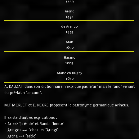
1359
Arenc
1492
de Arenco
1495
Aran
1650
Haranc
1665
Aranc en Bugey
1670
A. DAUZAT dans son dictionnaire n'explique pas le"ar" mais le "anc" venant
du pré-latin "ancum".
M.T MORLET et E. NEGRE proposent le patronyme germanique Arincus.
Il existe d'autres explications :
- Ar ==> "près de" et Randa "limite"
- Aringos ==> "chez les "Aringi"
- Arena ==> "sable"