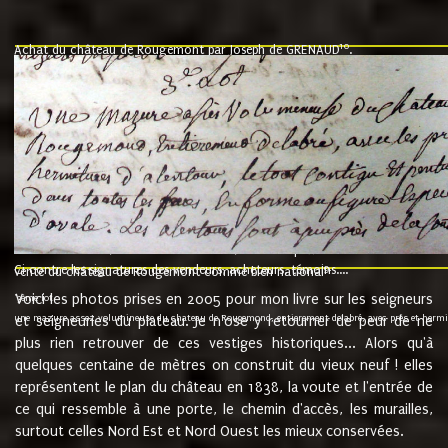
10
Achat du château de Rougemont par Joseph de GRENAUD
.
"l'an mil six cent soixante treze le ving neuvième jour du mois de novemb
nommé fut présent Messire Claude Guillaume de Moyriat chevalier baron de 
vend, purement simplement et irrevocablement a monseigneur monsieur Jose
et chavannes conseiller du roy au parlement de Bourgogne, present et accept
que le dit seigneur Baron de la Vellière a sur ses hommes, indivisables et fi
de la Velliere tout ainsi et comme le dit seigneur Baron et ses hauteurs e
présent......"
suivent les rentes, donation des terriers, etc... au prix de 880 livre louis d'or
Ci contre les signatures des vendeurs, acheteurs, témoins....
9.
vente du château de Rougemont comme bien national
Voici les photos prises en 2005 pour mon livre sur les seigneurs
"3ème lot
une mazure assez volumineuse du chateau de Rougemond, entierement delabré, avec près et hermitur
et seigneuries du plateau. Je n'ose y retourner de peur de ne
plus rien retrouver de ces vestiges historiques... Alors qu'à
quelques centaine de mètres on construit du vieux neuf ! elles
représentent le plan du château en 1838, la voute et l'entrée de
ce qui ressemble à une porte, le chemin d'accès, les murailles,
surtout celles Nord Est et Nord Ouest les mieux conservées.