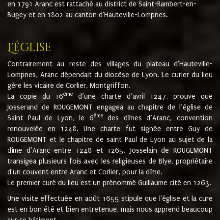
en 1791 Aranc est rattaché au district de Saint-Rambert-en-
Bugey et en 1802 au canton d'Hauteville-Lompnes.
L'église
Contrairement au reste des villages du plateau d'Hauteville-
Lompnes, Aranc dépendait du diocèse de Lyon. Le curier du lieu
gère les vicaire de Corlier, Montgriffon.
ème
La copie du 16
d’une charte d’avril 1247, prouve que
Josserand de ROUGEMONT engagea au chapitre de l’église de
ème
Saint Paul de Lyon, le 6
des dîmes d’Aranc, convention
renouvelée en 1248. Une charte fut signée entre Guy de
ROUGEMONT et le chapitre de saint Paul de Lyon au sujet de la
dîme d’Aranc entre 1248 et 1265. Josselain de ROUGEMONT
transigea plusieurs fois avec les religieuses de Blye, propriétaire
d'un couvent entre Aranc et Corlier, pour la dîme.
Le premier curé du lieu est un prénommé Guillaume cité en 1263.
Une visite effectuée en août 1655 stipule que l'église et la cure
est en bon été et bien entretenue, mais nous apprend beaucoup