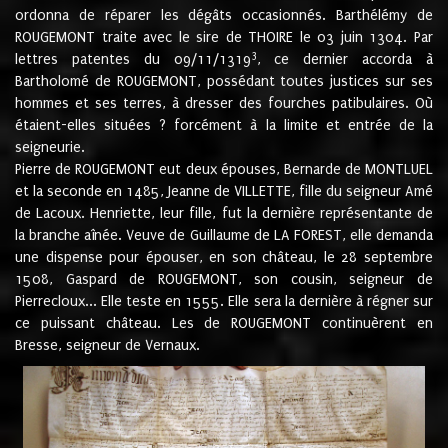
ordonna de réparer les dégâts occasionnés. Barthélémy de
ROUGEMONT traite avec le sire de THOIRE le 03 juin 1304. Par
3
lettres patentes du 09/11/1319
, ce dernier accorda à
Bartholomé de ROUGEMONT, possédant toutes justices sur ses
hommes et ses terres, à dresser des fourches patibulaires. Où
étaient-elles situées ? forcément à la limite et entrée de la
seigneurie.
Pierre de ROUGEMONT eut deux épouses, Bernarde de MONTLUEL
et la seconde en 1485, Jeanne de VILLETTE, fille du seigneur Amé
de Lacoux. Henriette, leur fille, fut la dernière représentante de
la branche aînée. Veuve de Guillaume de LA FOREST, elle demanda
une dispense pour épouser, en son château, le 28 septembre
1508, Gaspard de ROUGEMONT, son cousin, seigneur de
Pierrecloux... Elle teste en 1555. Elle sera la dernière à régner sur
ce puissant château. Les de ROUGEMONT continuèrent en
Bresse, seigneur de Vernaux.