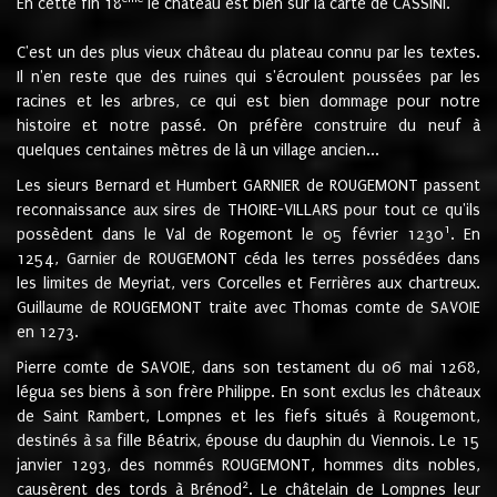
En cette fin 18
le château est bien sur la carte de CASSINI.
C'est un des plus vieux château du plateau connu par les textes.
Il n'en reste que des ruines qui s'écroulent poussées par les
racines et les arbres, ce qui est bien dommage pour notre
histoire et notre passé. On préfère construire du neuf à
quelques centaines mètres de là un village ancien...
Les sieurs Bernard et Humbert GARNIER de ROUGEMONT passent
reconnaissance aux sires de THOIRE-VILLARS pour tout ce qu'ils
1
possèdent dans le Val de Rogemont le 05 février 1230
. En
1254, Garnier de ROUGEMONT céda les terres possédées dans
les limites de Meyriat, vers Corcelles et Ferrières aux chartreux.
Guillaume de ROUGEMONT traite avec Thomas comte de SAVOIE
en 1273.
Pierre comte de SAVOIE, dans son testament du 06 mai 1268,
légua ses biens à son frère Philippe. En sont exclus les châteaux
de Saint Rambert, Lompnes et les fiefs situés à Rougemont,
destinés à sa fille Béatrix, épouse du dauphin du Viennois. Le 15
janvier 1293, des nommés ROUGEMONT, hommes dits nobles,
2
causèrent des tords à Brénod
. Le châtelain de Lompnes leur