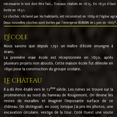
nécessaires le toit doit être fait... Travaux réalisés en 1815. En 1830 il faut
livrée en 1831.
Le clocher, réclamé par les habitants, est reconstruit en 1869 et l'église agr
8
Deux nouvelles cloches sont livrées par l'entreprise BURDIN de Lyon en 1867
.
L'école
Nous savons que depuis 1791 un maître d'école enseigne à
Aranc.
La première vraie école est réceptionnée en 1850, après
plusieurs projets non aboutis. Cette maison école fut démolie en
1890 pour la construction du groupe scolaire.
Le château
ème
Il a dû être établi vers le 12
siècle. Les ruines se trouve sur la
proéminence au nord du hameau de Rougemont. On devine les
restes de murailles et imaginer l'imposante surface de ce
château. On distinguait, en 2005 lorsque j'ai pris les photos, une
excavation circulaire, vestige de la tour. Coté Ouest une voute