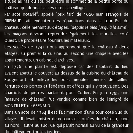
située au ras du sol, peut être le sommet de la petite porte du
château qui donnait accès direct au village.
6
Par acte notarié
, appelé "prix fait" de 1626 Jean François de
GRENAUD fait exécuter des réparations dans la tour Est du
château, celle menant aux étages, "
depuis le pied jusqu'à la sime
".
les maçons devront reprendre également les murailles coté
Ouest. Le propriétaire fournira les matériaux.
Les scellés de 1741 nous apprennent que le château à deux
étages, au premier la cuisine, au second une chapelle avec les
appartements, un cabinet d'archives...
En 1776, une plainte est déposée car des habitant du lieu
avaient abattu le couvert au dessus de la cuisine du château de
Rougemont et enlevé les bois, meubles, pierres de tailles,
ferrures des portes et fenêtres et effets qui s’y trouvaient. Des
charriots de pierres partaient pour Corlier. En juin 1795 une
"masure de château" fut vendue comme bien de l'émigré de
MONTILLET de GRENAUD.
Dans un acte de 1784 il est fait mention d'une tour coté Sud du
village... Il devait exister deux tours dissociées du château, l'une
au nord, l'autre au sud. Ce qui parait normal au vu de la grandeur
du château en toutes justices.