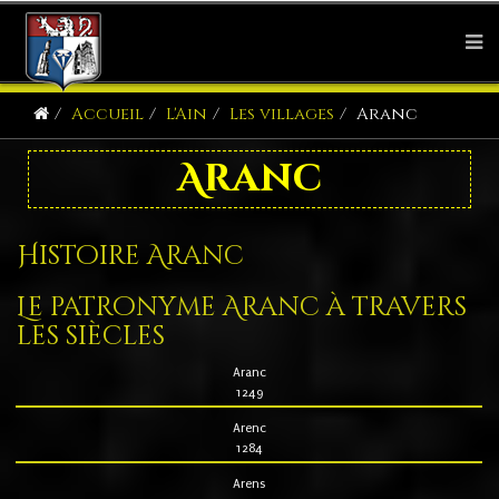
Accueil
L'Ain
Les villages
Aranc
Aranc
Histoire Aranc
Le patronyme Aranc à travers
les siècles
Aranc
1249
Arenc
1284
Arens