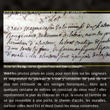
10
Achat du château de Rougemont par Joseph de GRENAUD
.
"l'an mil six cent soixante treze le ving neuvième jour du mois de novemb
nommé fut présent Messire Claude Guillaume de Moyriat chevalier baron de 
vend, purement simplement et irrevocablement a monseigneur monsieur Jose
et chavannes conseiller du roy au parlement de Bourgogne, present et accept
que le dit seigneur Baron de la Vellière a sur ses hommes, indivisables et fi
de la Velliere tout ainsi et comme le dit seigneur Baron et ses hauteurs e
présent......"
suivent les rentes, donation des terriers, etc... au prix de 880 livre louis d'or
Ci contre les signatures des vendeurs, acheteurs, témoins....
9.
vente du château de Rougemont comme bien national
Voici les photos prises en 2005 pour mon livre sur les seigneurs
"3ème lot
une mazure assez volumineuse du chateau de Rougemond, entierement delabré, avec près et hermitur
et seigneuries du plateau. Je n'ose y retourner de peur de ne
plus rien retrouver de ces vestiges historiques... Alors qu'à
quelques centaine de mètres on construit du vieux neuf ! elles
représentent le plan du château en 1838, la voute et l'entrée de
ce qui ressemble à une porte, le chemin d'accès, les murailles,
surtout celles Nord Est et Nord Ouest les mieux conservées.