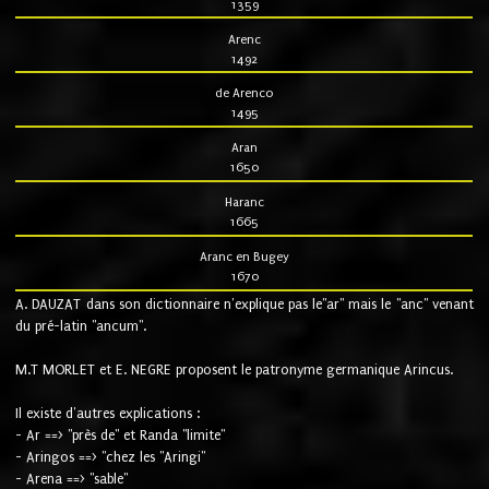
1359
Arenc
1492
de Arenco
1495
Aran
1650
Haranc
1665
Aranc en Bugey
1670
A. DAUZAT dans son dictionnaire n'explique pas le"ar" mais le "anc" venant
du pré-latin "ancum".
M.T MORLET et E. NEGRE proposent le patronyme germanique Arincus.
Il existe d'autres explications :
- Ar ==> "près de" et Randa "limite"
- Aringos ==> "chez les "Aringi"
- Arena ==> "sable"