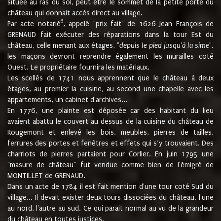
située au ras du sol, peut être le sommet de la petite porte du
château qui donnait accès direct au village.
6
Par acte notarié
, appelé "prix fait" de 1626 Jean François de
GRENAUD fait exécuter des réparations dans la tour Est du
château, celle menant aux étages, "
depuis le pied jusqu'à la sime
".
les maçons devront reprendre également les murailles coté
Ouest. Le propriétaire fournira les matériaux.
Les scellés de 1741 nous apprennent que le château à deux
étages, au premier la cuisine, au second une chapelle avec les
appartements, un cabinet d'archives...
En 1776, une plainte est déposée car des habitant du lieu
avaient abattu le couvert au dessus de la cuisine du château de
Rougemont et enlevé les bois, meubles, pierres de tailles,
ferrures des portes et fenêtres et effets qui s’y trouvaient. Des
charriots de pierres partaient pour Corlier. En juin 1795 une
"masure de château" fut vendue comme bien de l'émigré de
MONTILLET de GRENAUD.
Dans un acte de 1784 il est fait mention d'une tour coté Sud du
village... Il devait exister deux tours dissociées du château, l'une
au nord, l'autre au sud. Ce qui parait normal au vu de la grandeur
du château en toutes justices.