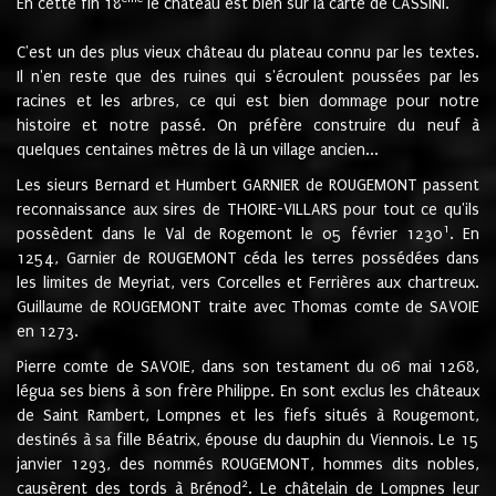
En cette fin 18
le château est bien sur la carte de CASSINI.
C'est un des plus vieux château du plateau connu par les textes.
Il n'en reste que des ruines qui s'écroulent poussées par les
racines et les arbres, ce qui est bien dommage pour notre
histoire et notre passé. On préfère construire du neuf à
quelques centaines mètres de là un village ancien...
Les sieurs Bernard et Humbert GARNIER de ROUGEMONT passent
reconnaissance aux sires de THOIRE-VILLARS pour tout ce qu'ils
1
possèdent dans le Val de Rogemont le 05 février 1230
. En
1254, Garnier de ROUGEMONT céda les terres possédées dans
les limites de Meyriat, vers Corcelles et Ferrières aux chartreux.
Guillaume de ROUGEMONT traite avec Thomas comte de SAVOIE
en 1273.
Pierre comte de SAVOIE, dans son testament du 06 mai 1268,
légua ses biens à son frère Philippe. En sont exclus les châteaux
de Saint Rambert, Lompnes et les fiefs situés à Rougemont,
destinés à sa fille Béatrix, épouse du dauphin du Viennois. Le 15
janvier 1293, des nommés ROUGEMONT, hommes dits nobles,
2
causèrent des tords à Brénod
. Le châtelain de Lompnes leur