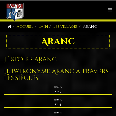
Accueil
L'Ain
Les villages
Aranc
Aranc
Histoire Aranc
Le patronyme Aranc à travers
les siècles
Aranc
1249
Arenc
1284
Arens