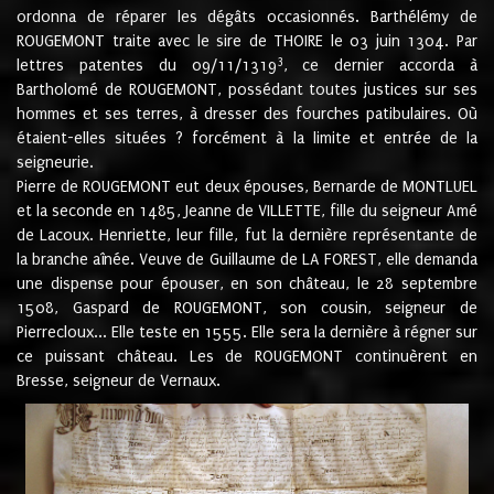
ordonna de réparer les dégâts occasionnés. Barthélémy de
ROUGEMONT traite avec le sire de THOIRE le 03 juin 1304. Par
3
lettres patentes du 09/11/1319
, ce dernier accorda à
Bartholomé de ROUGEMONT, possédant toutes justices sur ses
hommes et ses terres, à dresser des fourches patibulaires. Où
étaient-elles situées ? forcément à la limite et entrée de la
seigneurie.
Pierre de ROUGEMONT eut deux épouses, Bernarde de MONTLUEL
et la seconde en 1485, Jeanne de VILLETTE, fille du seigneur Amé
de Lacoux. Henriette, leur fille, fut la dernière représentante de
la branche aînée. Veuve de Guillaume de LA FOREST, elle demanda
une dispense pour épouser, en son château, le 28 septembre
1508, Gaspard de ROUGEMONT, son cousin, seigneur de
Pierrecloux... Elle teste en 1555. Elle sera la dernière à régner sur
ce puissant château. Les de ROUGEMONT continuèrent en
Bresse, seigneur de Vernaux.