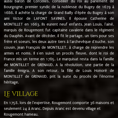
aussi baron de Corcelles, conseiller du roi au parlement de
Bourgogne, premier syndic de la noblesse du Bugey de 1679 à
1686. Il achète la charge de Grand Bailly d'épée du Bugey à son
ami Victor de LAFONT SAVINES. Il épouse Catherine de
MONTILLET en 1663. Ils eurent neuf enfants. Jean Louis, l'ainé,
marquis de Rougemont fut capitaine cavalerie dans le régiment
du Dauphin. Avant de décéder, il fit le partage, un tiers pour ses
frère et soeurs, les deux autre tiers à l'archevêque d'Auche, son
cousin, Jean François de MONTILLET, à charge de reprendre les
armes et noms. Il s'en suivit un procès fleuve, dont le roi de
France mis un terme en 1785. Le marquisat resta dans la famille
de MONTILLET de GRENAUD. A la révolution, une partie de la
famille émigra. A son retour, la fille de Louis Honoré de
MONTILLET de GRENAUD, prit la suite du procès de l'énorme
héritage.
Le village
En 1758, lors de l'expertise, Rougemont comporte 36 maisons et
seulement 24 à Aranc. Depuis Aranc est devenu village et
Rougemont hameau.