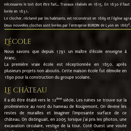
nécessaires le toit doit être fait... Travaux réalisés en 1815. En 1830 il faut
livrée en 1831.
Le clocher, réclamé par les habitants, est reconstruit en 1869 et l'église agr
8
Deux nouvelles cloches sont livrées par l'entreprise BURDIN de Lyon en 1867
.
L'école
Nous savons que depuis 1791 un maître d'école enseigne à
Aranc.
La première vraie école est réceptionnée en 1850, après
plusieurs projets non aboutis. Cette maison école fut démolie en
1890 pour la construction du groupe scolaire.
Le château
ème
Il a dû être établi vers le 12
siècle. Les ruines se trouve sur la
proéminence au nord du hameau de Rougemont. On devine les
restes de murailles et imaginer l'imposante surface de ce
château. On distinguait, en 2005 lorsque j'ai pris les photos, une
excavation circulaire, vestige de la tour. Coté Ouest une voute