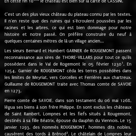
En cette fin 18
le château est bien sur la carte de CASSINI.
C'est un des plus vieux château du plateau connu par les textes.
Il n'en reste que des ruines qui s'écroulent poussées par les
racines et les arbres, ce qui est bien dommage pour notre
histoire et notre passé. On préfère construire du neuf à
quelques centaines mètres de là un village ancien...
Les sieurs Bernard et Humbert GARNIER de ROUGEMONT passent
reconnaissance aux sires de THOIRE-VILLARS pour tout ce qu'ils
1
possèdent dans le Val de Rogemont le 05 février 1230
. En
1254, Garnier de ROUGEMONT céda les terres possédées dans
les limites de Meyriat, vers Corcelles et Ferrières aux chartreux.
Guillaume de ROUGEMONT traite avec Thomas comte de SAVOIE
en 1273.
Pierre comte de SAVOIE, dans son testament du 06 mai 1268,
légua ses biens à son frère Philippe. En sont exclus les châteaux
de Saint Rambert, Lompnes et les fiefs situés à Rougemont,
destinés à sa fille Béatrix, épouse du dauphin du Viennois. Le 15
janvier 1293, des nommés ROUGEMONT, hommes dits nobles,
2
causèrent des tords à Brénod
. Le châtelain de Lompnes leur