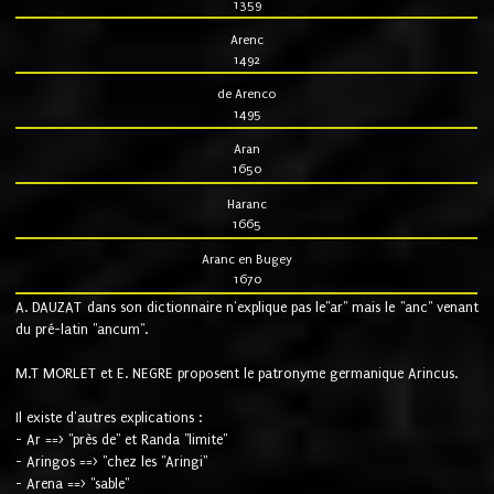
1359
Arenc
1492
de Arenco
1495
Aran
1650
Haranc
1665
Aranc en Bugey
1670
A. DAUZAT dans son dictionnaire n'explique pas le"ar" mais le "anc" venant
du pré-latin "ancum".
M.T MORLET et E. NEGRE proposent le patronyme germanique Arincus.
Il existe d'autres explications :
- Ar ==> "près de" et Randa "limite"
- Aringos ==> "chez les "Aringi"
- Arena ==> "sable"