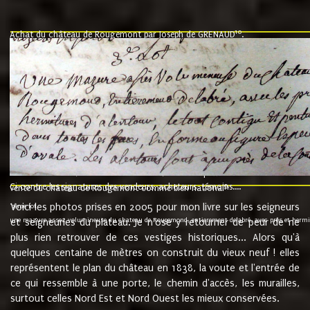
10
Achat du château de Rougemont par Joseph de GRENAUD
.
"l'an mil six cent soixante treze le ving neuvième jour du mois de novemb
nommé fut présent Messire Claude Guillaume de Moyriat chevalier baron de 
vend, purement simplement et irrevocablement a monseigneur monsieur Jose
et chavannes conseiller du roy au parlement de Bourgogne, present et accept
que le dit seigneur Baron de la Vellière a sur ses hommes, indivisables et fi
de la Velliere tout ainsi et comme le dit seigneur Baron et ses hauteurs e
présent......"
suivent les rentes, donation des terriers, etc... au prix de 880 livre louis d'or
Ci contre les signatures des vendeurs, acheteurs, témoins....
9.
vente du château de Rougemont comme bien national
Voici les photos prises en 2005 pour mon livre sur les seigneurs
"3ème lot
une mazure assez volumineuse du chateau de Rougemond, entierement delabré, avec près et hermitur
et seigneuries du plateau. Je n'ose y retourner de peur de ne
plus rien retrouver de ces vestiges historiques... Alors qu'à
quelques centaine de mètres on construit du vieux neuf ! elles
représentent le plan du château en 1838, la voute et l'entrée de
ce qui ressemble à une porte, le chemin d'accès, les murailles,
surtout celles Nord Est et Nord Ouest les mieux conservées.