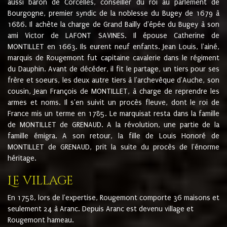
aussi baron de Corcelles, conseiller du roi au parlement de
Bourgogne, premier syndic de la noblesse du Bugey de 1679 à
1686. Il achète la charge de Grand Bailly d'épée du Bugey à son
ami Victor de LAFONT SAVINES. Il épouse Catherine de
MONTILLET en 1663. Ils eurent neuf enfants. Jean Louis, l'ainé,
marquis de Rougemont fut capitaine cavalerie dans le régiment
du Dauphin. Avant de décéder, il fit le partage, un tiers pour ses
frère et soeurs, les deux autre tiers à l'archevêque d'Auche, son
cousin, Jean François de MONTILLET, à charge de reprendre les
armes et noms. Il s'en suivit un procès fleuve, dont le roi de
France mis un terme en 1785. Le marquisat resta dans la famille
de MONTILLET de GRENAUD. A la révolution, une partie de la
famille émigra. A son retour, la fille de Louis Honoré de
MONTILLET de GRENAUD, prit la suite du procès de l'énorme
héritage.
Le village
En 1758, lors de l'expertise, Rougemont comporte 36 maisons et
seulement 24 à Aranc. Depuis Aranc est devenu village et
Rougemont hameau.