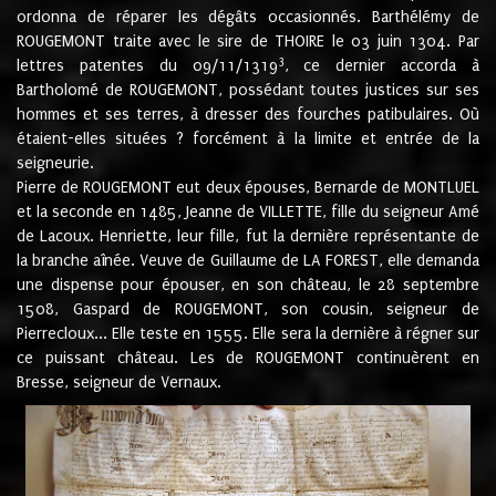
ordonna de réparer les dégâts occasionnés. Barthélémy de
ROUGEMONT traite avec le sire de THOIRE le 03 juin 1304. Par
3
lettres patentes du 09/11/1319
, ce dernier accorda à
Bartholomé de ROUGEMONT, possédant toutes justices sur ses
hommes et ses terres, à dresser des fourches patibulaires. Où
étaient-elles situées ? forcément à la limite et entrée de la
seigneurie.
Pierre de ROUGEMONT eut deux épouses, Bernarde de MONTLUEL
et la seconde en 1485, Jeanne de VILLETTE, fille du seigneur Amé
de Lacoux. Henriette, leur fille, fut la dernière représentante de
la branche aînée. Veuve de Guillaume de LA FOREST, elle demanda
une dispense pour épouser, en son château, le 28 septembre
1508, Gaspard de ROUGEMONT, son cousin, seigneur de
Pierrecloux... Elle teste en 1555. Elle sera la dernière à régner sur
ce puissant château. Les de ROUGEMONT continuèrent en
Bresse, seigneur de Vernaux.