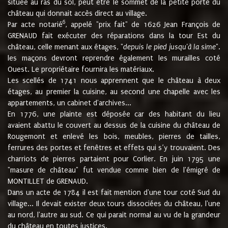
située au ras du sol, peut être le sommet de la petite porte du
château qui donnait accès direct au village.
6
Par acte notarié
, appelé "prix fait" de 1626 Jean François de
GRENAUD fait exécuter des réparations dans la tour Est du
château, celle menant aux étages, "
depuis le pied jusqu'à la sime
".
les maçons devront reprendre également les murailles coté
Ouest. Le propriétaire fournira les matériaux.
Les scellés de 1741 nous apprennent que le château à deux
étages, au premier la cuisine, au second une chapelle avec les
appartements, un cabinet d'archives...
En 1776, une plainte est déposée car des habitant du lieu
avaient abattu le couvert au dessus de la cuisine du château de
Rougemont et enlevé les bois, meubles, pierres de tailles,
ferrures des portes et fenêtres et effets qui s’y trouvaient. Des
charriots de pierres partaient pour Corlier. En juin 1795 une
"masure de château" fut vendue comme bien de l'émigré de
MONTILLET de GRENAUD.
Dans un acte de 1784 il est fait mention d'une tour coté Sud du
village... Il devait exister deux tours dissociées du château, l'une
au nord, l'autre au sud. Ce qui parait normal au vu de la grandeur
du château en toutes justices.