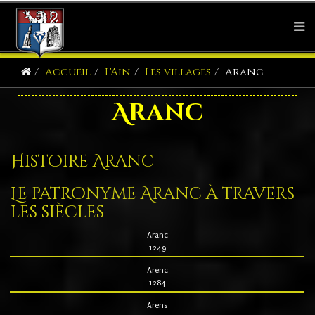
Accueil
L'Ain
Les villages
Aranc
Aranc
Histoire Aranc
Le patronyme Aranc à travers
les siècles
Aranc
1249
Arenc
1284
Arens