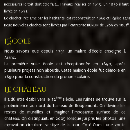
nécessaires le toit doit être fait... Travaux réalisés en 1815. En 1830 il faut
livrée en 1831.
Le clocher, réclamé par les habitants, est reconstruit en 1869 et l'église agr
8
Deux nouvelles cloches sont livrées par l'entreprise BURDIN de Lyon en 1867
.
L'école
Nous savons que depuis 1791 un maître d'école enseigne à
Aranc.
La première vraie école est réceptionnée en 1850, après
plusieurs projets non aboutis. Cette maison école fut démolie en
1890 pour la construction du groupe scolaire.
Le château
ème
Il a dû être établi vers le 12
siècle. Les ruines se trouve sur la
proéminence au nord du hameau de Rougemont. On devine les
restes de murailles et imaginer l'imposante surface de ce
château. On distinguait, en 2005 lorsque j'ai pris les photos, une
excavation circulaire, vestige de la tour. Coté Ouest une voute