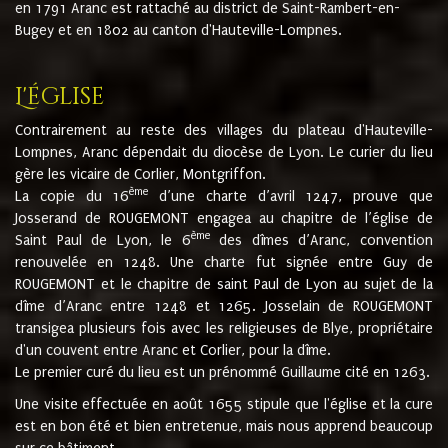
en 1791 Aranc est rattaché au district de Saint-Rambert-en-
Bugey et en 1802 au canton d'Hauteville-Lompnes.
L'église
Contrairement au reste des villages du plateau d'Hauteville-
Lompnes, Aranc dépendait du diocèse de Lyon. Le curier du lieu
gère les vicaire de Corlier, Montgriffon.
ème
La copie du 16
d’une charte d’avril 1247, prouve que
Josserand de ROUGEMONT engagea au chapitre de l’église de
ème
Saint Paul de Lyon, le 6
des dîmes d’Aranc, convention
renouvelée en 1248. Une charte fut signée entre Guy de
ROUGEMONT et le chapitre de saint Paul de Lyon au sujet de la
dîme d’Aranc entre 1248 et 1265. Josselain de ROUGEMONT
transigea plusieurs fois avec les religieuses de Blye, propriétaire
d'un couvent entre Aranc et Corlier, pour la dîme.
Le premier curé du lieu est un prénommé Guillaume cité en 1263.
Une visite effectuée en août 1655 stipule que l'église et la cure
est en bon été et bien entretenue, mais nous apprend beaucoup