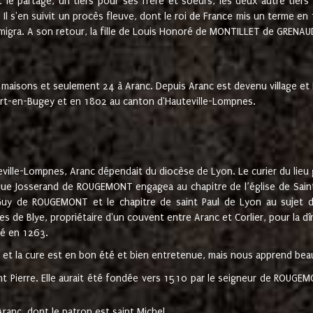
t le partage, un tiers pour ses frère et soeurs, les deux autre tiers
l s'en suivit un procès fleuve, dont le roi de France mis un terme en
émigra. A son retour, la fille de Louis Honoré de MONTILLET de GRENAUD
 maisons et seulement 24 à Aranc. Depuis Aranc est devenu village 
bert-en-Bugey et en 1802 au canton d'Hauteville-Lompnes.
ville-Lompnes, Aranc dépendait du diocèse de Lyon. Le curier du lieu g
que Josserand de ROUGEMONT engagea au chapitre de l’église de Saint
uy de ROUGEMONT et le chapitre de saint Paul de Lyon au sujet d
s de Blye, propriétaire d'un couvent entre Aranc et Corlier, pour la dî
té en 1263.
e et la cure est en bon été et bien entretenue, mais nous apprend be
aint Pierre. Elle aurait été fondée vers 1510 par le seigneur de RO
ranc, dont le patron est saint Michel.