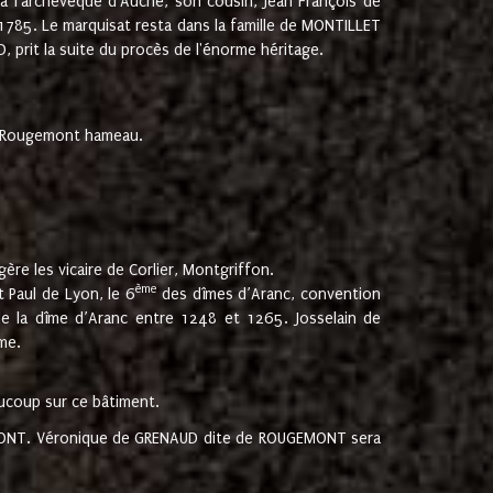
 à l'archevêque d'Auche, son cousin, Jean François de
 1785. Le marquisat resta dans la famille de MONTILLET
, prit la suite du procès de l'énorme héritage.
et Rougemont hameau.
ère les vicaire de Corlier, Montgriffon.
ème
 Paul de Lyon, le 6
des dîmes d’Aranc, convention
e la dîme d’Aranc entre 1248 et 1265. Josselain de
me.
aucoup sur ce bâtiment.
UGEMONT. Véronique de GRENAUD dite de ROUGEMONT sera