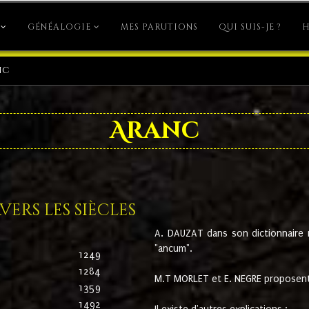
GÉNÉALOGIE
MES PARUTIONS
QUI SUIS-JE ?
H
nc
Aranc
ers les siècles
A. DAUZAT dans son dictionnaire n'
"ancum".
1249
1284
M.T MORLET et E. NEGRE proposent
1359
1492