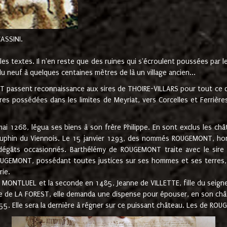
CASSINI.
es textes. Il n'en reste que des ruines qui s'écroulent poussées par 
u neuf à quelques centaines mètres de là un village ancien...
passent reconnaissance aux sires de THOIRE-VILLARS pour tout ce qu
es possédées dans les limites de Meyriat, vers Corcelles et Ferrièr
 1268, légua ses biens à son frère Philippe. En sont exclus les châ
dauphin du Viennois. Le 15 janvier 1293, des nommés ROUGEMONT, ho
dégâts occasionnés. Barthélémy de ROUGEMONT traite avec le sire 
UGEMONT, possédant toutes justices sur ses hommes et ses terres, à
rie.
NTLUEL et la seconde en 1485, Jeanne de VILLETTE, fille du seigneur 
ume de LA FOREST, elle demanda une dispense pour épouser, en son c
1555. Elle sera la dernière à régner sur ce puissant château. Les de 