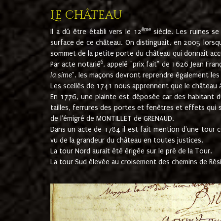
Le château
ème
Il a dû être établi vers le 12
siècle. Les ruines s
surface de ce château. On distinguait, en 2005 lorsque
sommet de la petite porte du château qui donnait accès
6
Par acte notarié
, appelé "prix fait" de 1626 Jean Fra
la sime
". les maçons devront reprendre également les m
Les scellés de 1741 nous apprennent que le château à 
En 1776, une plainte est déposée car des habitant d
tailles, ferrures des portes et fenêtres et effets qui
de l'émigré de MONTILLET de GRENAUD.
Dans un acte de 1784 il est fait mention d'une tour co
vu de la grandeur du château en toutes justices.
La tour Nord aurait été érigée sur le pré de la Tour.
La tour Sud élevée au croisement des chemins de Rés