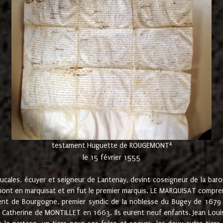
4
testament Huguette de ROUGEMONT
le 15 février 1555
cales, écuyer et seigneur de Lantenay, devint coseigneur de la bar
ont en marquisat et en fut le premier marquis. LE MARQUISAT comprenait
ement de Bourgogne, premier syndic de la noblesse du Bugey de 1679 à
Catherine de MONTILLET en 1663. Ils eurent neuf enfants. Jean Louis,