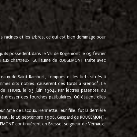
les racines et les arbres, ce qui est bien dommage pour
'ils possèdent dans le Val de Rogemont le 05 février
es aux chartreux. Guillaume de ROUGEMONT traite avec
teaux de Saint Rambert, Lompnes et les fiefs situés à
2
mmes dits nobles, causèrent des tords à Brénod
. Le
de THOIRE le 03 juin 1304. Par lettres patentes du
 dresser des fourches patibulaires. Où étaient-elles
Amé de Lacoux. Henriette, leur fille, fut la dernière
hâteau, le 28 septembre 1508, Gaspard de ROUGEMONT,
ROUGEMONT continuèrent en Bresse, seigneur de Vernaux.