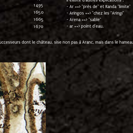
Il existe d'autres explications :
1495
- Ar ==> "près de" et Randa "limite"
1650
- Aringos ==> "chez les "Aringi"
1665
- Arena ==> "sable"
- ar ==> point d'eau.
1670
cesseurs dont le château, sise non pas à Aranc, mais dans le hameau 