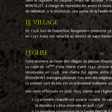
dans le régiment du Dauphin. Avant de décéder, il fi
MONTILLET, à charge de reprendre les armes et noms. I
de GRENAUD. A la révolution, une partie de la famille 
Le village
En 1758, lors de l'expertise, Rougemont comporte 36
en 1791 Aranc est rattaché au district de Saint-Ram
L'église
Contrairement au reste des villages du plateau d'Haute
ème
La copie du 16
d’une charte d’avril 1247, prouve 
renouvelée en 1248. Une charte fut signée entre G
ROUGEMONT transigea plusieurs fois avec les religieuse
Le premier curé du lieu est un prénommé Guillaume ci
Une visite effectuée en août 1655 stipule que l'églis
La première chapelle est sous le vocable de s
7
la dernière a y être ensevelie en avril 1736
.
La deuxième possession de la famille PINGON d'A