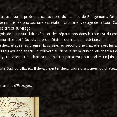
e trouve sur la proéminence au nord du hameau de Rougemont. On dev
 j'ai pris les photos, une excavation circulaire, vestige de la tour. 
 direct au village.
nçois de GRENAUD fait exécuter des réparations dans la tour Est du ch
urailles coté Ouest. Le propriétaire fournira les matériaux.
deux étages, au premier la cuisine, au second une chapelle avec les a
u lieu avaient abattu le couvert au dessus de la cuisine du château 
 s’y trouvaient. Des charriots de pierres partaient pour Corlier. En 
té Sud du village... Il devait exister deux tours dissociées du château,
inand et d'Evosges.