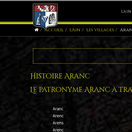
L'AIN
Accueil
L'Ain
Les villages
Ara
Histoire Aranc
Le patronyme Aranc à trav
Aranc
Arenc
Arens
Arenc