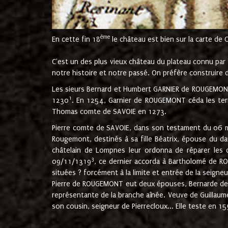
ème
En cette fin 18
le château est bien sur la carte de 
C'est un des plus vieux château du plateau connu par l
notre histoire et notre passé. On préfère construire d
Les sieurs Bernard et Humbert GARNIER de ROUGEMONT 
1
1230
. En 1254, Garnier de ROUGEMONT céda les terr
Thomas comte de SAVOIE en 1273.
Pierre comte de SAVOIE, dans son testament du 06 mai
Rougemont, destinés à sa fille Béatrix, épouse du 
châtelain de Lompnes leur ordonna de réparer les 
3
09/11/1319
, ce dernier accorda à Bartholomé de RO
situées ? forcément à la limite et entrée de la seigneu
Pierre de ROUGEMONT eut deux épouses, Bernarde de MO
représentante de la branche aînée. Veuve de Guilla
son cousin, seigneur de Pierrecloux... Elle teste en 