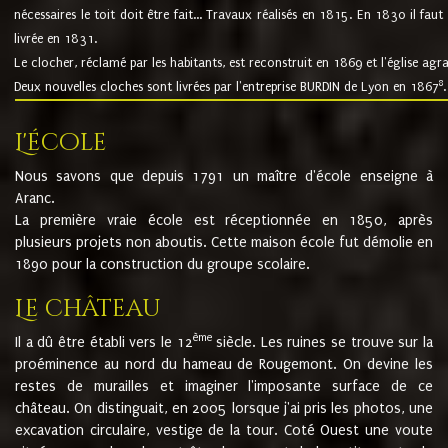
nécessaires le toit doit être fait... Travaux réalisés en 1815. En 1830 il faut
livrée en 1831.
Le clocher, réclamé par les habitants, est reconstruit en 1869 et l'église agr
8
Deux nouvelles cloches sont livrées par l'entreprise BURDIN de Lyon en 1867
.
L'école
Nous savons que depuis 1791 un maître d'école enseigne à
Aranc.
La première vraie école est réceptionnée en 1850, après
plusieurs projets non aboutis. Cette maison école fut démolie en
1890 pour la construction du groupe scolaire.
Le château
ème
Il a dû être établi vers le 12
siècle. Les ruines se trouve sur la
proéminence au nord du hameau de Rougemont. On devine les
restes de murailles et imaginer l'imposante surface de ce
château. On distinguait, en 2005 lorsque j'ai pris les photos, une
excavation circulaire, vestige de la tour. Coté Ouest une voute