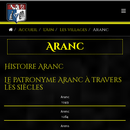
Accueil
L'Ain
Les villages
Aranc
Aranc
Histoire Aranc
Le patronyme Aranc à travers
les siècles
Aranc
1249
Arenc
1284
Arens