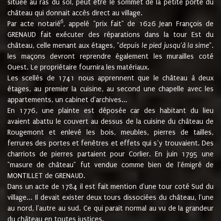
située au ras du sol, peut être le sommet de la petite porte du
château qui donnait accès direct au village.
6
Par acte notarié
, appelé "prix fait" de 1626 Jean François de
GRENAUD fait exécuter des réparations dans la tour Est du
château, celle menant aux étages, "
depuis le pied jusqu'à la sime
".
les maçons devront reprendre également les murailles coté
Ouest. Le propriétaire fournira les matériaux.
Les scellés de 1741 nous apprennent que le château à deux
étages, au premier la cuisine, au second une chapelle avec les
appartements, un cabinet d'archives...
En 1776, une plainte est déposée car des habitant du lieu
avaient abattu le couvert au dessus de la cuisine du château de
Rougemont et enlevé les bois, meubles, pierres de tailles,
ferrures des portes et fenêtres et effets qui s’y trouvaient. Des
charriots de pierres partaient pour Corlier. En juin 1795 une
"masure de château" fut vendue comme bien de l'émigré de
MONTILLET de GRENAUD.
Dans un acte de 1784 il est fait mention d'une tour coté Sud du
village... Il devait exister deux tours dissociées du château, l'une
au nord, l'autre au sud. Ce qui parait normal au vu de la grandeur
du château en toutes justices.