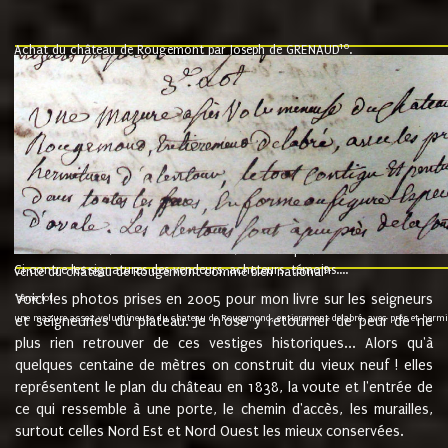
10
Achat du château de Rougemont par Joseph de GRENAUD
.
"l'an mil six cent soixante treze le ving neuvième jour du mois de novemb
nommé fut présent Messire Claude Guillaume de Moyriat chevalier baron de 
vend, purement simplement et irrevocablement a monseigneur monsieur Jose
et chavannes conseiller du roy au parlement de Bourgogne, present et accept
que le dit seigneur Baron de la Vellière a sur ses hommes, indivisables et fi
de la Velliere tout ainsi et comme le dit seigneur Baron et ses hauteurs e
présent......"
suivent les rentes, donation des terriers, etc... au prix de 880 livre louis d'or
Ci contre les signatures des vendeurs, acheteurs, témoins....
9.
vente du château de Rougemont comme bien national
Voici les photos prises en 2005 pour mon livre sur les seigneurs
"3ème lot
une mazure assez volumineuse du chateau de Rougemond, entierement delabré, avec près et hermitur
et seigneuries du plateau. Je n'ose y retourner de peur de ne
plus rien retrouver de ces vestiges historiques... Alors qu'à
quelques centaine de mètres on construit du vieux neuf ! elles
représentent le plan du château en 1838, la voute et l'entrée de
ce qui ressemble à une porte, le chemin d'accès, les murailles,
surtout celles Nord Est et Nord Ouest les mieux conservées.