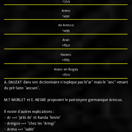
1359
Arenc
1492
de Arenco
1495
Aran
1650
Haranc
1665
Aranc en Bugey
1670
A. DAUZAT dans son dictionnaire n'explique pas le"ar" mais le "anc" venant
du pré-latin "ancum".
M.T MORLET et E. NEGRE proposent le patronyme germanique Arincus.
Il existe d'autres explications :
- Ar ==> "près de" et Randa "limite"
- Aringos ==> "chez les "Aringi"
- Arena ==> "sable"