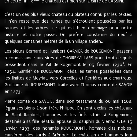
En cette fin 18
le château est bien sur la carte de CASSINI.
C'est un des plus vieux château du plateau connu par les textes.
Il n'en reste que des ruines qui s'écroulent poussées par les
racines et les arbres, ce qui est bien dommage pour notre
histoire et notre passé. On préfère construire du neuf à
quelques centaines mètres de là un village ancien...
Les sieurs Bernard et Humbert GARNIER de ROUGEMONT passent
reconnaissance aux sires de THOIRE-VILLARS pour tout ce qu'ils
1
possèdent dans le Val de Rogemont le 05 février 1230
. En
1254, Garnier de ROUGEMONT céda les terres possédées dans
les limites de Meyriat, vers Corcelles et Ferrières aux chartreux.
Guillaume de ROUGEMONT traite avec Thomas comte de SAVOIE
en 1273.
Pierre comte de SAVOIE, dans son testament du 06 mai 1268,
légua ses biens à son frère Philippe. En sont exclus les châteaux
de Saint Rambert, Lompnes et les fiefs situés à Rougemont,
destinés à sa fille Béatrix, épouse du dauphin du Viennois. Le 15
janvier 1293, des nommés ROUGEMONT, hommes dits nobles,
2
causèrent des tords à Brénod
. Le châtelain de Lompnes leur