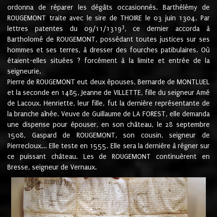
ordonna de réparer les dégâts occasionnés. Barthélémy de
ROUGEMONT traite avec le sire de THOIRE le 03 juin 1304. Par
3
lettres patentes du 09/11/1319
, ce dernier accorda à
Bartholomé de ROUGEMONT, possédant toutes justices sur ses
hommes et ses terres, à dresser des fourches patibulaires. Où
étaient-elles situées ? forcément à la limite et entrée de la
seigneurie.
Pierre de ROUGEMONT eut deux épouses, Bernarde de MONTLUEL
et la seconde en 1485, Jeanne de VILLETTE, fille du seigneur Amé
de Lacoux. Henriette, leur fille, fut la dernière représentante de
la branche aînée. Veuve de Guillaume de LA FOREST, elle demanda
une dispense pour épouser, en son château, le 28 septembre
1508, Gaspard de ROUGEMONT, son cousin, seigneur de
Pierrecloux... Elle teste en 1555. Elle sera la dernière à régner sur
ce puissant château. Les de ROUGEMONT continuèrent en
Bresse, seigneur de Vernaux.