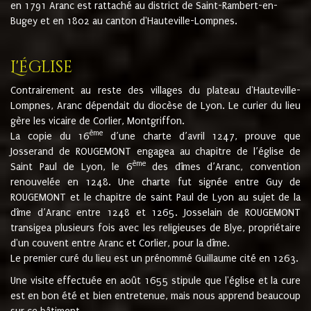
en 1791 Aranc est rattaché au district de Saint-Rambert-en-
Bugey et en 1802 au canton d'Hauteville-Lompnes.
L'église
Contrairement au reste des villages du plateau d'Hauteville-
Lompnes, Aranc dépendait du diocèse de Lyon. Le curier du lieu
gère les vicaire de Corlier, Montgriffon.
ème
La copie du 16
d’une charte d’avril 1247, prouve que
Josserand de ROUGEMONT engagea au chapitre de l’église de
ème
Saint Paul de Lyon, le 6
des dîmes d’Aranc, convention
renouvelée en 1248. Une charte fut signée entre Guy de
ROUGEMONT et le chapitre de saint Paul de Lyon au sujet de la
dîme d’Aranc entre 1248 et 1265. Josselain de ROUGEMONT
transigea plusieurs fois avec les religieuses de Blye, propriétaire
d'un couvent entre Aranc et Corlier, pour la dîme.
Le premier curé du lieu est un prénommé Guillaume cité en 1263.
Une visite effectuée en août 1655 stipule que l'église et la cure
est en bon été et bien entretenue, mais nous apprend beaucoup