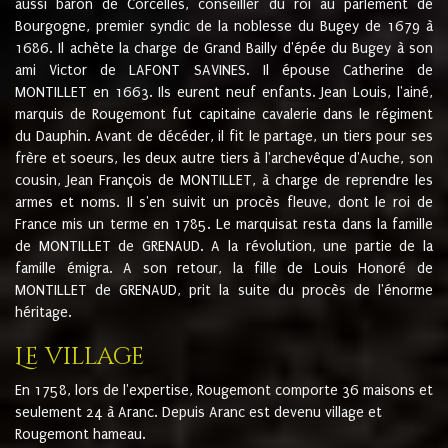
aussi baron de Corcelles, conseiller du roi au parlement de
Bourgogne, premier syndic de la noblesse du Bugey de 1679 à
1686. Il achète la charge de Grand Bailly d'épée du Bugey à son
ami Victor de LAFONT SAVINES. Il épouse Catherine de
MONTILLET en 1663. Ils eurent neuf enfants. Jean Louis, l'ainé,
marquis de Rougemont fut capitaine cavalerie dans le régiment
du Dauphin. Avant de décéder, il fit le partage, un tiers pour ses
frère et soeurs, les deux autre tiers à l'archevêque d'Auche, son
cousin, Jean François de MONTILLET, à charge de reprendre les
armes et noms. Il s'en suivit un procès fleuve, dont le roi de
France mis un terme en 1785. Le marquisat resta dans la famille
de MONTILLET de GRENAUD. A la révolution, une partie de la
famille émigra. A son retour, la fille de Louis Honoré de
MONTILLET de GRENAUD, prit la suite du procès de l'énorme
héritage.
Le village
En 1758, lors de l'expertise, Rougemont comporte 36 maisons et
seulement 24 à Aranc. Depuis Aranc est devenu village et
Rougemont hameau.