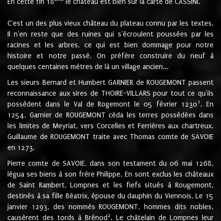
En cette fin 18
le château est bien sur la carte de CASSINI.
C'est un des plus vieux château du plateau connu par les textes.
Il n'en reste que des ruines qui s'écroulent poussées par les
racines et les arbres, ce qui est bien dommage pour notre
histoire et notre passé. On préfère construire du neuf à
quelques centaines mètres de là un village ancien...
Les sieurs Bernard et Humbert GARNIER de ROUGEMONT passent
reconnaissance aux sires de THOIRE-VILLARS pour tout ce qu'ils
1
possèdent dans le Val de Rogemont le 05 février 1230
. En
1254, Garnier de ROUGEMONT céda les terres possédées dans
les limites de Meyriat, vers Corcelles et Ferrières aux chartreux.
Guillaume de ROUGEMONT traite avec Thomas comte de SAVOIE
en 1273.
Pierre comte de SAVOIE, dans son testament du 06 mai 1268,
légua ses biens à son frère Philippe. En sont exclus les châteaux
de Saint Rambert, Lompnes et les fiefs situés à Rougemont,
destinés à sa fille Béatrix, épouse du dauphin du Viennois. Le 15
janvier 1293, des nommés ROUGEMONT, hommes dits nobles,
2
causèrent des tords à Brénod
. Le châtelain de Lompnes leur