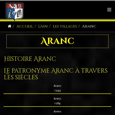
Accueil
L'Ain
Les villages
Aranc
Aranc
Histoire Aranc
Le patronyme Aranc à travers
les siècles
Aranc
1249
Arenc
1284
Arens