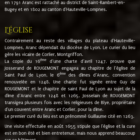
en 1791 Aranc est rattaché au district de Saint-Rambert-en-
Bugey et en 1802 au canton d'Hauteville-Lompnes.
L'église
Contrairement au reste des villages du plateau d'Hauteville-
Lompnes, Aranc dépendait du diocèse de Lyon. Le curier du lieu
gère les vicaire de Corlier, Montgriffon.
ème
La copie du 16
d’une charte d’avril 1247, prouve que
Josserand de ROUGEMONT engagea au chapitre de l’église de
ème
Saint Paul de Lyon, le 6
des dîmes d’Aranc, convention
renouvelée en 1248. Une charte fut signée entre Guy de
ROUGEMONT et le chapitre de saint Paul de Lyon au sujet de la
dîme d’Aranc entre 1248 et 1265. Josselain de ROUGEMONT
transigea plusieurs fois avec les religieuses de Blye, propriétaire
d'un couvent entre Aranc et Corlier, pour la dîme.
Le premier curé du lieu est un prénommé Guillaume cité en 1263.
Une visite effectuée en août 1655 stipule que l'église et la cure
est en bon été et bien entretenue, mais nous apprend beaucoup