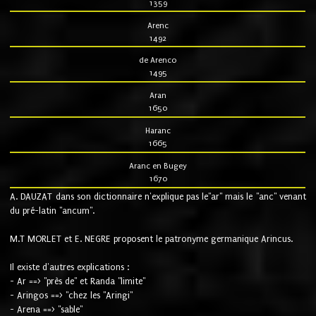
1359
Arenc
1492
de Arenco
1495
Aran
1650
Haranc
1665
Aranc en Bugey
1670
A. DAUZAT dans son dictionnaire n'explique pas le"ar" mais le "anc" venant
du pré-latin "ancum".
M.T MORLET et E. NEGRE proposent le patronyme germanique Arincus.
Il existe d'autres explications :
- Ar ==> "près de" et Randa "limite"
- Aringos ==> "chez les "Aringi"
- Arena ==> "sable"