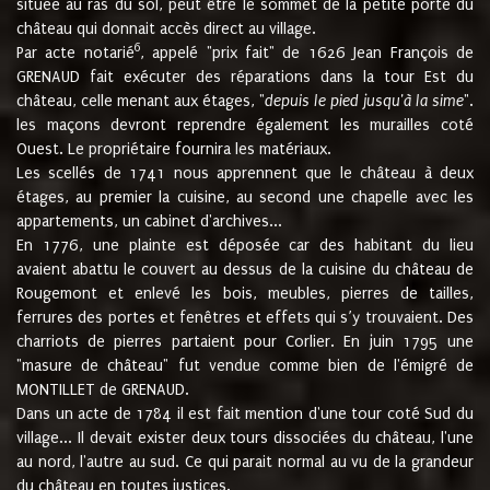
située au ras du sol, peut être le sommet de la petite porte du
château qui donnait accès direct au village.
6
Par acte notarié
, appelé "prix fait" de 1626 Jean François de
GRENAUD fait exécuter des réparations dans la tour Est du
château, celle menant aux étages, "
depuis le pied jusqu'à la sime
".
les maçons devront reprendre également les murailles coté
Ouest. Le propriétaire fournira les matériaux.
Les scellés de 1741 nous apprennent que le château à deux
étages, au premier la cuisine, au second une chapelle avec les
appartements, un cabinet d'archives...
En 1776, une plainte est déposée car des habitant du lieu
avaient abattu le couvert au dessus de la cuisine du château de
Rougemont et enlevé les bois, meubles, pierres de tailles,
ferrures des portes et fenêtres et effets qui s’y trouvaient. Des
charriots de pierres partaient pour Corlier. En juin 1795 une
"masure de château" fut vendue comme bien de l'émigré de
MONTILLET de GRENAUD.
Dans un acte de 1784 il est fait mention d'une tour coté Sud du
village... Il devait exister deux tours dissociées du château, l'une
au nord, l'autre au sud. Ce qui parait normal au vu de la grandeur
du château en toutes justices.