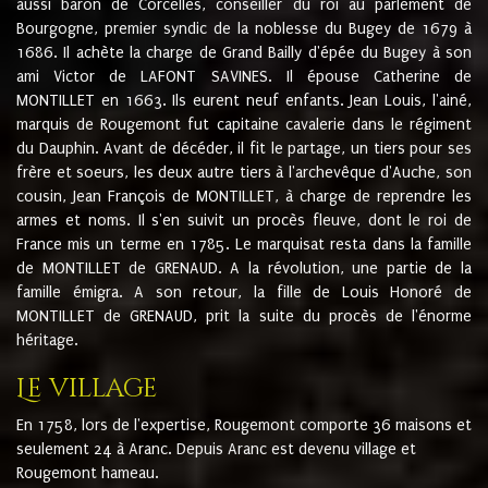
aussi baron de Corcelles, conseiller du roi au parlement de
Bourgogne, premier syndic de la noblesse du Bugey de 1679 à
1686. Il achète la charge de Grand Bailly d'épée du Bugey à son
ami Victor de LAFONT SAVINES. Il épouse Catherine de
MONTILLET en 1663. Ils eurent neuf enfants. Jean Louis, l'ainé,
marquis de Rougemont fut capitaine cavalerie dans le régiment
du Dauphin. Avant de décéder, il fit le partage, un tiers pour ses
frère et soeurs, les deux autre tiers à l'archevêque d'Auche, son
cousin, Jean François de MONTILLET, à charge de reprendre les
armes et noms. Il s'en suivit un procès fleuve, dont le roi de
France mis un terme en 1785. Le marquisat resta dans la famille
de MONTILLET de GRENAUD. A la révolution, une partie de la
famille émigra. A son retour, la fille de Louis Honoré de
MONTILLET de GRENAUD, prit la suite du procès de l'énorme
héritage.
Le village
En 1758, lors de l'expertise, Rougemont comporte 36 maisons et
seulement 24 à Aranc. Depuis Aranc est devenu village et
Rougemont hameau.