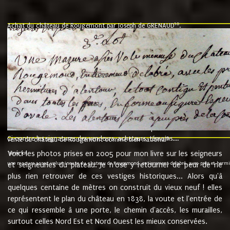
10
Achat du château de Rougemont par Joseph de GRENAUD
.
"l'an mil six cent soixante treze le ving neuvième jour du mois de novemb
nommé fut présent Messire Claude Guillaume de Moyriat chevalier baron de 
vend, purement simplement et irrevocablement a monseigneur monsieur Jose
et chavannes conseiller du roy au parlement de Bourgogne, present et accept
que le dit seigneur Baron de la Vellière a sur ses hommes, indivisables et fi
de la Velliere tout ainsi et comme le dit seigneur Baron et ses hauteurs e
présent......"
suivent les rentes, donation des terriers, etc... au prix de 880 livre louis d'or
Ci contre les signatures des vendeurs, acheteurs, témoins....
9.
vente du château de Rougemont comme bien national
Voici les photos prises en 2005 pour mon livre sur les seigneurs
"3ème lot
une mazure assez volumineuse du chateau de Rougemond, entierement delabré, avec près et hermitur
et seigneuries du plateau. Je n'ose y retourner de peur de ne
plus rien retrouver de ces vestiges historiques... Alors qu'à
quelques centaine de mètres on construit du vieux neuf ! elles
représentent le plan du château en 1838, la voute et l'entrée de
ce qui ressemble à une porte, le chemin d'accès, les murailles,
surtout celles Nord Est et Nord Ouest les mieux conservées.