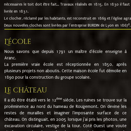
nécessaires le toit doit être fait... Travaux réalisés en 1815. En 1830 il faut
livrée en 1831.
Le clocher, réclamé par les habitants, est reconstruit en 1869 et l'église agr
8
Deux nouvelles cloches sont livrées par l'entreprise BURDIN de Lyon en 1867
.
L'école
Nous savons que depuis 1791 un maître d'école enseigne à
Aranc.
La première vraie école est réceptionnée en 1850, après
plusieurs projets non aboutis. Cette maison école fut démolie en
1890 pour la construction du groupe scolaire.
Le château
ème
Il a dû être établi vers le 12
siècle. Les ruines se trouve sur la
proéminence au nord du hameau de Rougemont. On devine les
restes de murailles et imaginer l'imposante surface de ce
château. On distinguait, en 2005 lorsque j'ai pris les photos, une
excavation circulaire, vestige de la tour. Coté Ouest une voute