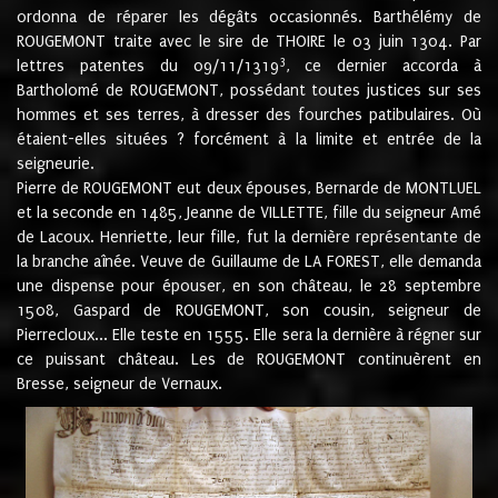
ordonna de réparer les dégâts occasionnés. Barthélémy de
ROUGEMONT traite avec le sire de THOIRE le 03 juin 1304. Par
3
lettres patentes du 09/11/1319
, ce dernier accorda à
Bartholomé de ROUGEMONT, possédant toutes justices sur ses
hommes et ses terres, à dresser des fourches patibulaires. Où
étaient-elles situées ? forcément à la limite et entrée de la
seigneurie.
Pierre de ROUGEMONT eut deux épouses, Bernarde de MONTLUEL
et la seconde en 1485, Jeanne de VILLETTE, fille du seigneur Amé
de Lacoux. Henriette, leur fille, fut la dernière représentante de
la branche aînée. Veuve de Guillaume de LA FOREST, elle demanda
une dispense pour épouser, en son château, le 28 septembre
1508, Gaspard de ROUGEMONT, son cousin, seigneur de
Pierrecloux... Elle teste en 1555. Elle sera la dernière à régner sur
ce puissant château. Les de ROUGEMONT continuèrent en
Bresse, seigneur de Vernaux.