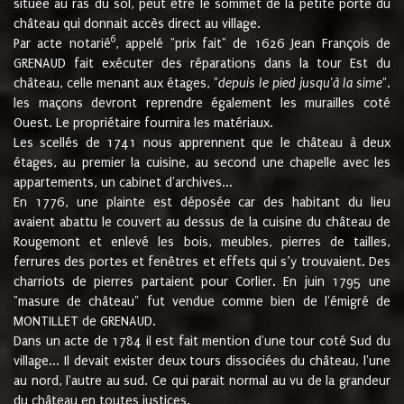
située au ras du sol, peut être le sommet de la petite porte du
château qui donnait accès direct au village.
6
Par acte notarié
, appelé "prix fait" de 1626 Jean François de
GRENAUD fait exécuter des réparations dans la tour Est du
château, celle menant aux étages, "
depuis le pied jusqu'à la sime
".
les maçons devront reprendre également les murailles coté
Ouest. Le propriétaire fournira les matériaux.
Les scellés de 1741 nous apprennent que le château à deux
étages, au premier la cuisine, au second une chapelle avec les
appartements, un cabinet d'archives...
En 1776, une plainte est déposée car des habitant du lieu
avaient abattu le couvert au dessus de la cuisine du château de
Rougemont et enlevé les bois, meubles, pierres de tailles,
ferrures des portes et fenêtres et effets qui s’y trouvaient. Des
charriots de pierres partaient pour Corlier. En juin 1795 une
"masure de château" fut vendue comme bien de l'émigré de
MONTILLET de GRENAUD.
Dans un acte de 1784 il est fait mention d'une tour coté Sud du
village... Il devait exister deux tours dissociées du château, l'une
au nord, l'autre au sud. Ce qui parait normal au vu de la grandeur
du château en toutes justices.