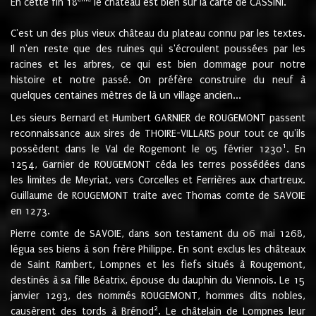
En cette fin 18
le château est bien sur la carte de CASSINI.
C'est un des plus vieux château du plateau connu par les textes.
Il n'en reste que des ruines qui s'écroulent poussées par les
racines et les arbres, ce qui est bien dommage pour notre
histoire et notre passé. On préfère construire du neuf à
quelques centaines mètres de là un village ancien...
Les sieurs Bernard et Humbert GARNIER de ROUGEMONT passent
reconnaissance aux sires de THOIRE-VILLARS pour tout ce qu'ils
1
possèdent dans le Val de Rogemont le 05 février 1230
. En
1254, Garnier de ROUGEMONT céda les terres possédées dans
les limites de Meyriat, vers Corcelles et Ferrières aux chartreux.
Guillaume de ROUGEMONT traite avec Thomas comte de SAVOIE
en 1273.
Pierre comte de SAVOIE, dans son testament du 06 mai 1268,
légua ses biens à son frère Philippe. En sont exclus les châteaux
de Saint Rambert, Lompnes et les fiefs situés à Rougemont,
destinés à sa fille Béatrix, épouse du dauphin du Viennois. Le 15
janvier 1293, des nommés ROUGEMONT, hommes dits nobles,
2
causèrent des tords à Brénod
. Le châtelain de Lompnes leur