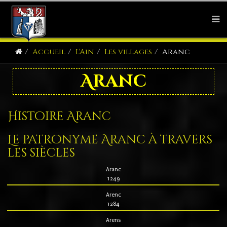
Accueil
L'Ain
Les villages
Aranc
Aranc
Histoire Aranc
Le patronyme Aranc à travers
les siècles
Aranc
1249
Arenc
1284
Arens