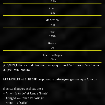
1359
Arenc
1492
de Arenco
1495
Aran
1650
Haranc
1665
Aranc en Bugey
1670
A. DAUZAT dans son dictionnaire n'explique pas le"ar" mais le "anc" venant
du pré-latin "ancum".
M.T MORLET et E. NEGRE proposent le patronyme germanique Arincus.
Il existe d'autres explications :
- Ar ==> "près de" et Randa "limite"
- Aringos ==> "chez les "Aringi"
- Arena ==> "sable"