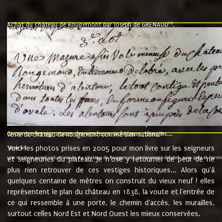
10
Achat du château de Rougemont par Joseph de GRENAUD
.
"l'an mil six cent soixante treze le ving neuvième jour du mois de novemb
nommé fut présent Messire Claude Guillaume de Moyriat chevalier baron de 
vend, purement simplement et irrevocablement a monseigneur monsieur Jose
et chavannes conseiller du roy au parlement de Bourgogne, present et accept
que le dit seigneur Baron de la Vellière a sur ses hommes, indivisables et fi
de la Velliere tout ainsi et comme le dit seigneur Baron et ses hauteurs e
présent......"
suivent les rentes, donation des terriers, etc... au prix de 880 livre louis d'or
Ci contre les signatures des vendeurs, acheteurs, témoins....
9.
vente du château de Rougemont comme bien national
Voici les photos prises en 2005 pour mon livre sur les seigneurs
"3ème lot
une mazure assez volumineuse du chateau de Rougemond, entierement delabré, avec près et hermitur
et seigneuries du plateau. Je n'ose y retourner de peur de ne
plus rien retrouver de ces vestiges historiques... Alors qu'à
quelques centaine de mètres on construit du vieux neuf ! elles
représentent le plan du château en 1838, la voute et l'entrée de
ce qui ressemble à une porte, le chemin d'accès, les murailles,
surtout celles Nord Est et Nord Ouest les mieux conservées.