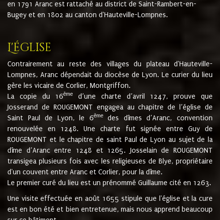
en 1791 Aranc est rattaché au district de Saint-Rambert-en-
Bugey et en 1802 au canton d'Hauteville-Lompnes.
L'église
Contrairement au reste des villages du plateau d'Hauteville-
Lompnes, Aranc dépendait du diocèse de Lyon. Le curier du lieu
gère les vicaire de Corlier, Montgriffon.
ème
La copie du 16
d’une charte d’avril 1247, prouve que
Josserand de ROUGEMONT engagea au chapitre de l’église de
ème
Saint Paul de Lyon, le 6
des dîmes d’Aranc, convention
renouvelée en 1248. Une charte fut signée entre Guy de
ROUGEMONT et le chapitre de saint Paul de Lyon au sujet de la
dîme d’Aranc entre 1248 et 1265. Josselain de ROUGEMONT
transigea plusieurs fois avec les religieuses de Blye, propriétaire
d'un couvent entre Aranc et Corlier, pour la dîme.
Le premier curé du lieu est un prénommé Guillaume cité en 1263.
Une visite effectuée en août 1655 stipule que l'église et la cure
est en bon été et bien entretenue, mais nous apprend beaucoup