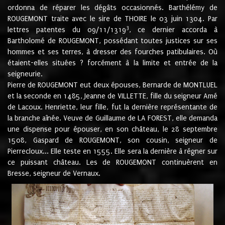
ordonna de réparer les dégâts occasionnés. Barthélémy de
ROUGEMONT traite avec le sire de THOIRE le 03 juin 1304. Par
3
lettres patentes du 09/11/1319
, ce dernier accorda à
Bartholomé de ROUGEMONT, possédant toutes justices sur ses
hommes et ses terres, à dresser des fourches patibulaires. Où
étaient-elles situées ? forcément à la limite et entrée de la
seigneurie.
Pierre de ROUGEMONT eut deux épouses, Bernarde de MONTLUEL
et la seconde en 1485, Jeanne de VILLETTE, fille du seigneur Amé
de Lacoux. Henriette, leur fille, fut la dernière représentante de
la branche aînée. Veuve de Guillaume de LA FOREST, elle demanda
une dispense pour épouser, en son château, le 28 septembre
1508, Gaspard de ROUGEMONT, son cousin, seigneur de
Pierrecloux... Elle teste en 1555. Elle sera la dernière à régner sur
ce puissant château. Les de ROUGEMONT continuèrent en
Bresse, seigneur de Vernaux.