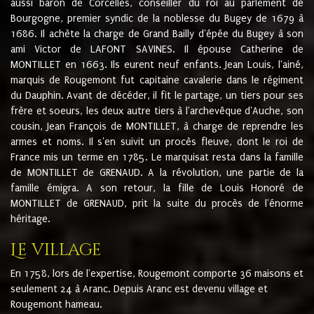
aussi baron de Corcelles, conseiller du roi au parlement de
Bourgogne, premier syndic de la noblesse du Bugey de 1679 à
1686. Il achète la charge de Grand Bailly d'épée du Bugey à son
ami Victor de LAFONT SAVINES. Il épouse Catherine de
MONTILLET en 1663. Ils eurent neuf enfants. Jean Louis, l'ainé,
marquis de Rougemont fut capitaine cavalerie dans le régiment
du Dauphin. Avant de décéder, il fit le partage, un tiers pour ses
frère et soeurs, les deux autre tiers à l'archevêque d'Auche, son
cousin, Jean François de MONTILLET, à charge de reprendre les
armes et noms. Il s'en suivit un procès fleuve, dont le roi de
France mis un terme en 1785. Le marquisat resta dans la famille
de MONTILLET de GRENAUD. A la révolution, une partie de la
famille émigra. A son retour, la fille de Louis Honoré de
MONTILLET de GRENAUD, prit la suite du procès de l'énorme
héritage.
Le village
En 1758, lors de l'expertise, Rougemont comporte 36 maisons et
seulement 24 à Aranc. Depuis Aranc est devenu village et
Rougemont hameau.