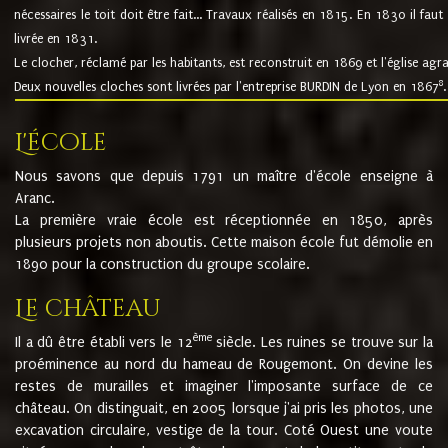
nécessaires le toit doit être fait... Travaux réalisés en 1815. En 1830 il faut
livrée en 1831.
Le clocher, réclamé par les habitants, est reconstruit en 1869 et l'église agr
8
Deux nouvelles cloches sont livrées par l'entreprise BURDIN de Lyon en 1867
.
L'école
Nous savons que depuis 1791 un maître d'école enseigne à
Aranc.
La première vraie école est réceptionnée en 1850, après
plusieurs projets non aboutis. Cette maison école fut démolie en
1890 pour la construction du groupe scolaire.
Le château
ème
Il a dû être établi vers le 12
siècle. Les ruines se trouve sur la
proéminence au nord du hameau de Rougemont. On devine les
restes de murailles et imaginer l'imposante surface de ce
château. On distinguait, en 2005 lorsque j'ai pris les photos, une
excavation circulaire, vestige de la tour. Coté Ouest une voute