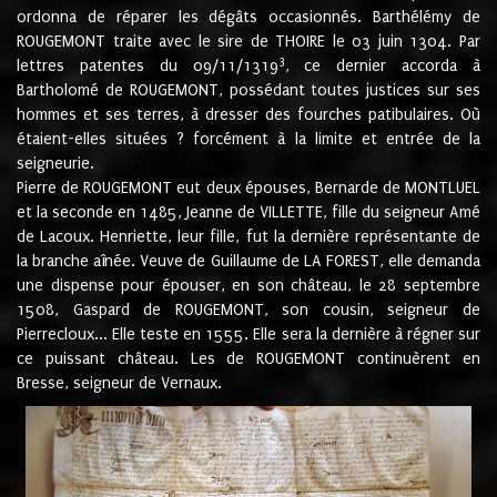
ordonna de réparer les dégâts occasionnés. Barthélémy de
ROUGEMONT traite avec le sire de THOIRE le 03 juin 1304. Par
3
lettres patentes du 09/11/1319
, ce dernier accorda à
Bartholomé de ROUGEMONT, possédant toutes justices sur ses
hommes et ses terres, à dresser des fourches patibulaires. Où
étaient-elles situées ? forcément à la limite et entrée de la
seigneurie.
Pierre de ROUGEMONT eut deux épouses, Bernarde de MONTLUEL
et la seconde en 1485, Jeanne de VILLETTE, fille du seigneur Amé
de Lacoux. Henriette, leur fille, fut la dernière représentante de
la branche aînée. Veuve de Guillaume de LA FOREST, elle demanda
une dispense pour épouser, en son château, le 28 septembre
1508, Gaspard de ROUGEMONT, son cousin, seigneur de
Pierrecloux... Elle teste en 1555. Elle sera la dernière à régner sur
ce puissant château. Les de ROUGEMONT continuèrent en
Bresse, seigneur de Vernaux.