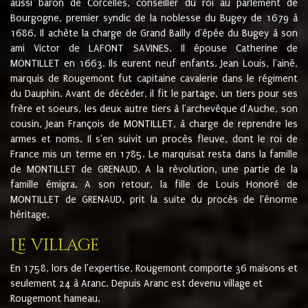
aussi baron de Corcelles, conseiller du roi au parlement de
Bourgogne, premier syndic de la noblesse du Bugey de 1679 à
1686. Il achète la charge de Grand Bailly d'épée du Bugey à son
ami Victor de LAFONT SAVINES. Il épouse Catherine de
MONTILLET en 1663. Ils eurent neuf enfants. Jean Louis, l'ainé,
marquis de Rougemont fut capitaine cavalerie dans le régiment
du Dauphin. Avant de décéder, il fit le partage, un tiers pour ses
frère et soeurs, les deux autre tiers à l'archevêque d'Auche, son
cousin, Jean François de MONTILLET, à charge de reprendre les
armes et noms. Il s'en suivit un procès fleuve, dont le roi de
France mis un terme en 1785. Le marquisat resta dans la famille
de MONTILLET de GRENAUD. A la révolution, une partie de la
famille émigra. A son retour, la fille de Louis Honoré de
MONTILLET de GRENAUD, prit la suite du procès de l'énorme
héritage.
Le village
En 1758, lors de l'expertise, Rougemont comporte 36 maisons et
seulement 24 à Aranc. Depuis Aranc est devenu village et
Rougemont hameau.