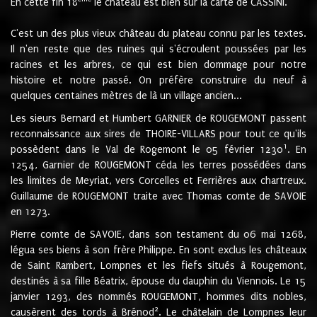
En cette fin 18
le château est bien sur la carte de CASSINI.
C'est un des plus vieux château du plateau connu par les textes.
Il n'en reste que des ruines qui s'écroulent poussées par les
racines et les arbres, ce qui est bien dommage pour notre
histoire et notre passé. On préfère construire du neuf à
quelques centaines mètres de là un village ancien...
Les sieurs Bernard et Humbert GARNIER de ROUGEMONT passent
reconnaissance aux sires de THOIRE-VILLARS pour tout ce qu'ils
1
possèdent dans le Val de Rogemont le 05 février 1230
. En
1254, Garnier de ROUGEMONT céda les terres possédées dans
les limites de Meyriat, vers Corcelles et Ferrières aux chartreux.
Guillaume de ROUGEMONT traite avec Thomas comte de SAVOIE
en 1273.
Pierre comte de SAVOIE, dans son testament du 06 mai 1268,
légua ses biens à son frère Philippe. En sont exclus les châteaux
de Saint Rambert, Lompnes et les fiefs situés à Rougemont,
destinés à sa fille Béatrix, épouse du dauphin du Viennois. Le 15
janvier 1293, des nommés ROUGEMONT, hommes dits nobles,
2
causèrent des tords à Brénod
. Le châtelain de Lompnes leur