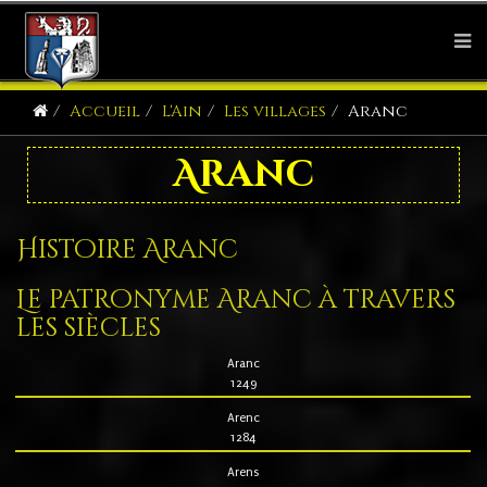
Accueil
L'Ain
Les villages
Aranc
Aranc
Histoire Aranc
Le patronyme Aranc à travers
les siècles
Aranc
1249
Arenc
1284
Arens