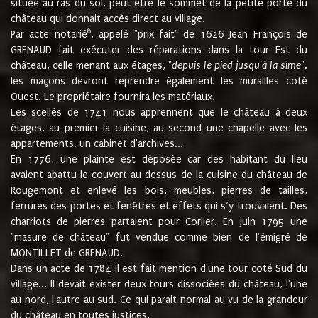
située au ras du sol, peut être le sommet de la petite porte du
château qui donnait accès direct au village.
6
Par acte notarié
, appelé "prix fait" de 1626 Jean François de
GRENAUD fait exécuter des réparations dans la tour Est du
château, celle menant aux étages, "
depuis le pied jusqu'à la sime
".
les maçons devront reprendre également les murailles coté
Ouest. Le propriétaire fournira les matériaux.
Les scellés de 1741 nous apprennent que le château à deux
étages, au premier la cuisine, au second une chapelle avec les
appartements, un cabinet d'archives...
En 1776, une plainte est déposée car des habitant du lieu
avaient abattu le couvert au dessus de la cuisine du château de
Rougemont et enlevé les bois, meubles, pierres de tailles,
ferrures des portes et fenêtres et effets qui s’y trouvaient. Des
charriots de pierres partaient pour Corlier. En juin 1795 une
"masure de château" fut vendue comme bien de l'émigré de
MONTILLET de GRENAUD.
Dans un acte de 1784 il est fait mention d'une tour coté Sud du
village... Il devait exister deux tours dissociées du château, l'une
au nord, l'autre au sud. Ce qui parait normal au vu de la grandeur
du château en toutes justices.