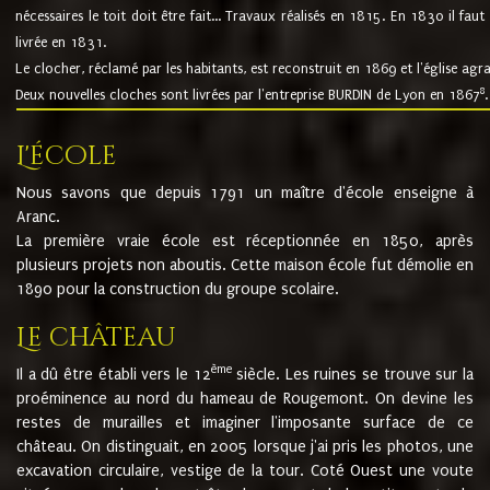
nécessaires le toit doit être fait... Travaux réalisés en 1815. En 1830 il faut
livrée en 1831.
Le clocher, réclamé par les habitants, est reconstruit en 1869 et l'église agr
8
Deux nouvelles cloches sont livrées par l'entreprise BURDIN de Lyon en 1867
.
L'école
Nous savons que depuis 1791 un maître d'école enseigne à
Aranc.
La première vraie école est réceptionnée en 1850, après
plusieurs projets non aboutis. Cette maison école fut démolie en
1890 pour la construction du groupe scolaire.
Le château
ème
Il a dû être établi vers le 12
siècle. Les ruines se trouve sur la
proéminence au nord du hameau de Rougemont. On devine les
restes de murailles et imaginer l'imposante surface de ce
château. On distinguait, en 2005 lorsque j'ai pris les photos, une
excavation circulaire, vestige de la tour. Coté Ouest une voute