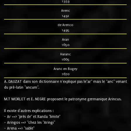
1359
Arenc
1492
de Arenco
1495
Aran
1650
Haranc
1665
Aranc en Bugey
1670
A. DAUZAT dans son dictionnaire n'explique pas le"ar" mais le "anc" venant
du pré-latin "ancum".
M.T MORLET et E. NEGRE proposent le patronyme germanique Arincus.
Il existe d'autres explications :
- Ar ==> "près de" et Randa "limite"
- Aringos ==> "chez les "Aringi"
- Arena ==> "sable"