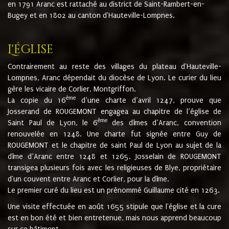
en 1791 Aranc est rattaché au district de Saint-Rambert-en-
Bugey et en 1802 au canton d'Hauteville-Lompnes.
L'église
Contrairement au reste des villages du plateau d'Hauteville-
Lompnes, Aranc dépendait du diocèse de Lyon. Le curier du lieu
gère les vicaire de Corlier, Montgriffon.
ème
La copie du 16
d’une charte d’avril 1247, prouve que
Josserand de ROUGEMONT engagea au chapitre de l’église de
ème
Saint Paul de Lyon, le 6
des dîmes d’Aranc, convention
renouvelée en 1248. Une charte fut signée entre Guy de
ROUGEMONT et le chapitre de saint Paul de Lyon au sujet de la
dîme d’Aranc entre 1248 et 1265. Josselain de ROUGEMONT
transigea plusieurs fois avec les religieuses de Blye, propriétaire
d'un couvent entre Aranc et Corlier, pour la dîme.
Le premier curé du lieu est un prénommé Guillaume cité en 1263.
Une visite effectuée en août 1655 stipule que l'église et la cure
est en bon été et bien entretenue, mais nous apprend beaucoup