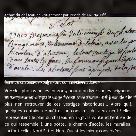
10
Achat du château de Rougemont par Joseph de GRENAUD
.
"l'an mil six cent soixante treze le ving neuvième jour du mois de novemb
nommé fut présent Messire Claude Guillaume de Moyriat chevalier baron de 
vend, purement simplement et irrevocablement a monseigneur monsieur Jose
et chavannes conseiller du roy au parlement de Bourgogne, present et accept
que le dit seigneur Baron de la Vellière a sur ses hommes, indivisables et fi
de la Velliere tout ainsi et comme le dit seigneur Baron et ses hauteurs e
présent......"
suivent les rentes, donation des terriers, etc... au prix de 880 livre louis d'or
Ci contre les signatures des vendeurs, acheteurs, témoins....
9.
vente du château de Rougemont comme bien national
Voici les photos prises en 2005 pour mon livre sur les seigneurs
"3ème lot
une mazure assez volumineuse du chateau de Rougemond, entierement delabré, avec près et hermitur
et seigneuries du plateau. Je n'ose y retourner de peur de ne
plus rien retrouver de ces vestiges historiques... Alors qu'à
quelques centaine de mètres on construit du vieux neuf ! elles
représentent le plan du château en 1838, la voute et l'entrée de
ce qui ressemble à une porte, le chemin d'accès, les murailles,
surtout celles Nord Est et Nord Ouest les mieux conservées.