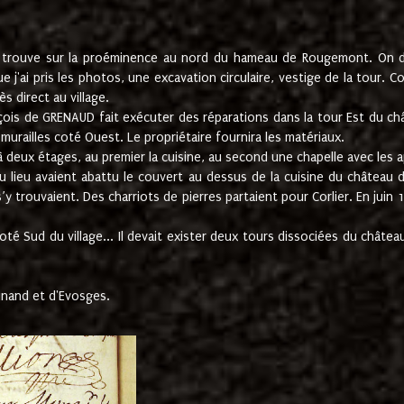
e trouve sur la proéminence au nord du hameau de Rougemont. On dev
 j'ai pris les photos, une excavation circulaire, vestige de la tour. 
 direct au village.
nçois de GRENAUD fait exécuter des réparations dans la tour Est du ch
urailles coté Ouest. Le propriétaire fournira les matériaux.
deux étages, au premier la cuisine, au second une chapelle avec les a
u lieu avaient abattu le couvert au dessus de la cuisine du château 
 s’y trouvaient. Des charriots de pierres partaient pour Corlier. En 
té Sud du village... Il devait exister deux tours dissociées du château,
inand et d'Evosges.