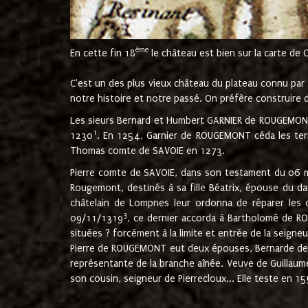
ème
En cette fin 18
le château est bien sur la carte de 
C'est un des plus vieux château du plateau connu par l
notre histoire et notre passé. On préfère construire d
Les sieurs Bernard et Humbert GARNIER de ROUGEMONT 
1
1230
. En 1254, Garnier de ROUGEMONT céda les terr
Thomas comte de SAVOIE en 1273.
Pierre comte de SAVOIE, dans son testament du 06 mai
Rougemont, destinés à sa fille Béatrix, épouse du 
châtelain de Lompnes leur ordonna de réparer les 
3
09/11/1319
, ce dernier accorda à Bartholomé de RO
situées ? forcément à la limite et entrée de la seigneu
Pierre de ROUGEMONT eut deux épouses, Bernarde de MO
représentante de la branche aînée. Veuve de Guilla
son cousin, seigneur de Pierrecloux... Elle teste en 