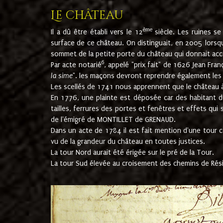
Le château
ème
Il a dû être établi vers le 12
siècle. Les ruines s
surface de ce château. On distinguait, en 2005 lorsque
sommet de la petite porte du château qui donnait accès
6
Par acte notarié
, appelé "prix fait" de 1626 Jean Fra
la sime
". les maçons devront reprendre également les m
Les scellés de 1741 nous apprennent que le château à 
En 1776, une plainte est déposée car des habitant d
tailles, ferrures des portes et fenêtres et effets qui
de l'émigré de MONTILLET de GRENAUD.
Dans un acte de 1784 il est fait mention d'une tour co
vu de la grandeur du château en toutes justices.
La tour Nord aurait été érigée sur le pré de la Tour.
La tour Sud élevée au croisement des chemins de Rés