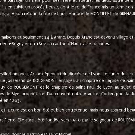
t le partage, un tiers pour ses frère et soeurs, les deux autre tiers
l s'en suivit un procès fleuve, dont le roi de France mis un terme en
émigra. A son retour, la fille de Louis Honoré de MONTILLET de GRENAUD
 maisons et seulement 24 à Aranc. Depuis Aranc est devenu village 
bert-en-Bugey et en 1802 au canton d'Hauteville-Lompnes.
ville-Lompnes, Aranc dépendait du diocèse de Lyon. Le curier du lieu g
que Josserand de ROUGEMONT engagea au chapitre de l’église de Saint
uy de ROUGEMONT et le chapitre de saint Paul de Lyon au sujet d
s de Blye, propriétaire d'un couvent entre Aranc et Corlier, pour la dî
té en 1263.
e et la cure est en bon été et bien entretenue, mais nous apprend be
aint Pierre. Elle aurait été fondée vers 1510 par le seigneur de RO
ranc, dont le patron est saint Michel.