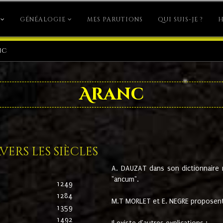
GÉNÉALOGIE
MES PARUTIONS
QUI SUIS-JE ?
H
nc
Aranc
ers les siècles
A. DAUZAT dans son dictionnaire n'
"ancum".
1249
1284
M.T MORLET et E. NEGRE proposent
1359
1492