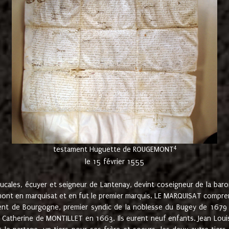
4
testament Huguette de ROUGEMONT
le 15 février 1555
cales, écuyer et seigneur de Lantenay, devint coseigneur de la bar
ont en marquisat et en fut le premier marquis. LE MARQUISAT comprenait
ement de Bourgogne, premier syndic de la noblesse du Bugey de 1679 à
Catherine de MONTILLET en 1663. Ils eurent neuf enfants. Jean Louis,