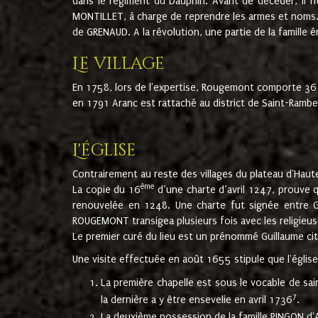
dans le régiment du Dauphin. Avant de décéder, il fi
MONTILLET, à charge de reprendre les armes et noms. I
de GRENAUD. A la révolution, une partie de la famille 
Le village
En 1758, lors de l'expertise, Rougemont comporte 36
en 1791 Aranc est rattaché au district de Saint-Ram
L'église
Contrairement au reste des villages du plateau d'Haute
ème
La copie du 16
d’une charte d’avril 1247, prouve 
renouvelée en 1248. Une charte fut signée entre G
ROUGEMONT transigea plusieurs fois avec les religieuse
Le premier curé du lieu est un prénommé Guillaume ci
Une visite effectuée en août 1655 stipule que l'églis
La première chapelle est sous le vocable de s
7
la dernière a y être ensevelie en avril 1736
.
La deuxième possession de la famille PINGON d'A