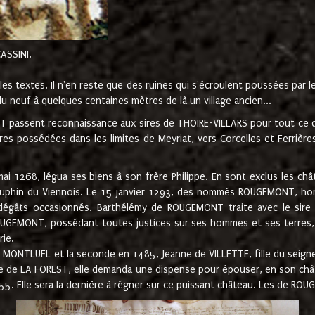
CASSINI.
es textes. Il n'en reste que des ruines qui s'écroulent poussées par 
u neuf à quelques centaines mètres de là un village ancien...
passent reconnaissance aux sires de THOIRE-VILLARS pour tout ce qu
es possédées dans les limites de Meyriat, vers Corcelles et Ferrièr
 1268, légua ses biens à son frère Philippe. En sont exclus les châ
dauphin du Viennois. Le 15 janvier 1293, des nommés ROUGEMONT, ho
dégâts occasionnés. Barthélémy de ROUGEMONT traite avec le sire 
UGEMONT, possédant toutes justices sur ses hommes et ses terres, à
rie.
NTLUEL et la seconde en 1485, Jeanne de VILLETTE, fille du seigneur 
ume de LA FOREST, elle demanda une dispense pour épouser, en son c
1555. Elle sera la dernière à régner sur ce puissant château. Les de 