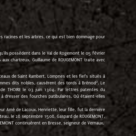
les racines et les arbres, ce qui est bien dommage pour
'ils possèdent dans le Val de Rogemont le 05 février
es aux chartreux. Guillaume de ROUGEMONT traite avec
teaux de Saint Rambert, Lompnes et les fiefs situés à
2
mmes dits nobles, causèrent des tords à Brénod
. Le
de THOIRE le 03 juin 1304. Par lettres patentes du
 dresser des fourches patibulaires. Où étaient-elles
Amé de Lacoux. Henriette, leur fille, fut la dernière
hâteau, le 28 septembre 1508, Gaspard de ROUGEMONT,
ROUGEMONT continuèrent en Bresse, seigneur de Vernaux.