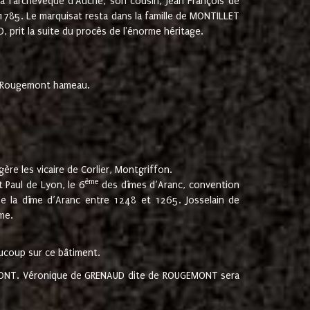
 à l'archevêque d'Auche, son cousin, Jean François de
 1785. Le marquisat resta dans la famille de MONTILLET
, prit la suite du procès de l'énorme héritage.
et Rougemont hameau.
ère les vicaire de Corlier, Montgriffon.
ème
 Paul de Lyon, le 6
des dîmes d’Aranc, convention
e la dîme d’Aranc entre 1248 et 1265. Josselain de
me.
aucoup sur ce bâtiment.
UGEMONT. Véronique de GRENAUD dite de ROUGEMONT sera