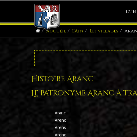
L'AIN
Accueil
L'Ain
Les villages
Ara
Histoire Aranc
Le patronyme Aranc à trav
Aranc
Arenc
Arens
Arenc