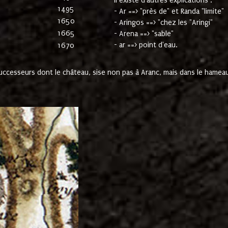
Il existe d'autres explications :
1495
- Ar ==> "près de" et Randa "limite"
1650
- Aringos ==> "chez les "Aringi"
1665
- Arena ==> "sable"
- ar ==> point d'eau.
1670
cesseurs dont le château, sise non pas à Aranc, mais dans le hameau 