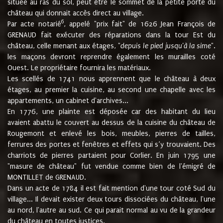
située au ras du sol, peut être le sommet de la petite porte du
château qui donnait accès direct au village.
6
Par acte notarié
, appelé "prix fait" de 1626 Jean François de
GRENAUD fait exécuter des réparations dans la tour Est du
château, celle menant aux étages, "
depuis le pied jusqu'à la sime
".
les maçons devront reprendre également les murailles coté
Ouest. Le propriétaire fournira les matériaux.
Les scellés de 1741 nous apprennent que le château à deux
étages, au premier la cuisine, au second une chapelle avec les
appartements, un cabinet d'archives...
En 1776, une plainte est déposée car des habitant du lieu
avaient abattu le couvert au dessus de la cuisine du château de
Rougemont et enlevé les bois, meubles, pierres de tailles,
ferrures des portes et fenêtres et effets qui s’y trouvaient. Des
charriots de pierres partaient pour Corlier. En juin 1795 une
"masure de château" fut vendue comme bien de l'émigré de
MONTILLET de GRENAUD.
Dans un acte de 1784 il est fait mention d'une tour coté Sud du
village... Il devait exister deux tours dissociées du château, l'une
au nord, l'autre au sud. Ce qui parait normal au vu de la grandeur
du château en toutes justices.