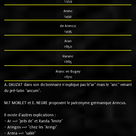
1359
Arenc
1492
de Arenco
1495
Aran
1650
Haranc
1665
Aranc en Bugey
1670
A. DAUZAT dans son dictionnaire n'explique pas le"ar" mais le "anc" venant
du pré-latin "ancum".
M.T MORLET et E. NEGRE proposent le patronyme germanique Arincus.
Il existe d'autres explications :
- Ar ==> "près de" et Randa "limite"
- Aringos ==> "chez les "Aringi"
- Arena ==> "sable"