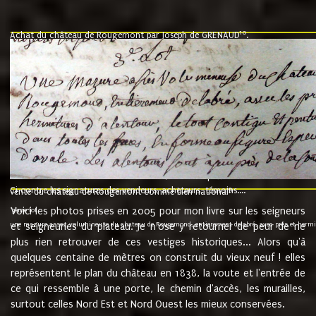
10
Achat du château de Rougemont par Joseph de GRENAUD
.
"l'an mil six cent soixante treze le ving neuvième jour du mois de novemb
nommé fut présent Messire Claude Guillaume de Moyriat chevalier baron de 
vend, purement simplement et irrevocablement a monseigneur monsieur Jose
et chavannes conseiller du roy au parlement de Bourgogne, present et accept
que le dit seigneur Baron de la Vellière a sur ses hommes, indivisables et fi
de la Velliere tout ainsi et comme le dit seigneur Baron et ses hauteurs e
présent......"
suivent les rentes, donation des terriers, etc... au prix de 880 livre louis d'or
Ci contre les signatures des vendeurs, acheteurs, témoins....
9.
vente du château de Rougemont comme bien national
Voici les photos prises en 2005 pour mon livre sur les seigneurs
"3ème lot
une mazure assez volumineuse du chateau de Rougemond, entierement delabré, avec près et hermitur
et seigneuries du plateau. Je n'ose y retourner de peur de ne
plus rien retrouver de ces vestiges historiques... Alors qu'à
quelques centaine de mètres on construit du vieux neuf ! elles
représentent le plan du château en 1838, la voute et l'entrée de
ce qui ressemble à une porte, le chemin d'accès, les murailles,
surtout celles Nord Est et Nord Ouest les mieux conservées.