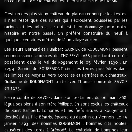
En cette fin 18
le château est bien sur la carte de CASSINI.
C'est un des plus vieux château du plateau connu par les textes.
Il n'en reste que des ruines qui s'écroulent poussées par les
racines et les arbres, ce qui est bien dommage pour notre
histoire et notre passé. On préfère construire du neuf à
quelques centaines mètres de là un village ancien...
Les sieurs Bernard et Humbert GARNIER de ROUGEMONT passent
reconnaissance aux sires de THOIRE-VILLARS pour tout ce qu'ils
1
possèdent dans le Val de Rogemont le 05 février 1230
. En
1254, Garnier de ROUGEMONT céda les terres possédées dans
les limites de Meyriat, vers Corcelles et Ferrières aux chartreux.
Guillaume de ROUGEMONT traite avec Thomas comte de SAVOIE
en 1273.
Pierre comte de SAVOIE, dans son testament du 06 mai 1268,
légua ses biens à son frère Philippe. En sont exclus les châteaux
de Saint Rambert, Lompnes et les fiefs situés à Rougemont,
destinés à sa fille Béatrix, épouse du dauphin du Viennois. Le 15
janvier 1293, des nommés ROUGEMONT, hommes dits nobles,
2
causèrent des tords à Brénod
. Le châtelain de Lompnes leur