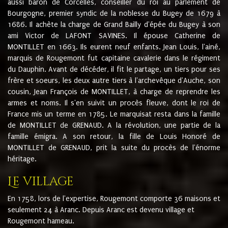
aussi baron de Corcelles, conseiller du roi au parlement de
Bourgogne, premier syndic de la noblesse du Bugey de 1679 à
1686. Il achète la charge de Grand Bailly d'épée du Bugey à son
ami Victor de LAFONT SAVINES. Il épouse Catherine de
MONTILLET en 1663. Ils eurent neuf enfants. Jean Louis, l'ainé,
marquis de Rougemont fut capitaine cavalerie dans le régiment
du Dauphin. Avant de décéder, il fit le partage, un tiers pour ses
frère et soeurs, les deux autre tiers à l'archevêque d'Auche, son
cousin, Jean François de MONTILLET, à charge de reprendre les
armes et noms. Il s'en suivit un procès fleuve, dont le roi de
France mis un terme en 1785. Le marquisat resta dans la famille
de MONTILLET de GRENAUD. A la révolution, une partie de la
famille émigra. A son retour, la fille de Louis Honoré de
MONTILLET de GRENAUD, prit la suite du procès de l'énorme
héritage.
Le village
En 1758, lors de l'expertise, Rougemont comporte 36 maisons et
seulement 24 à Aranc. Depuis Aranc est devenu village et
Rougemont hameau.