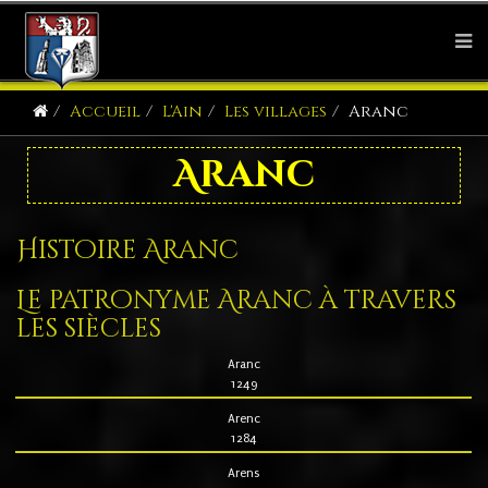
Accueil
L'Ain
Les villages
Aranc
Aranc
Histoire Aranc
Le patronyme Aranc à travers
les siècles
Aranc
1249
Arenc
1284
Arens