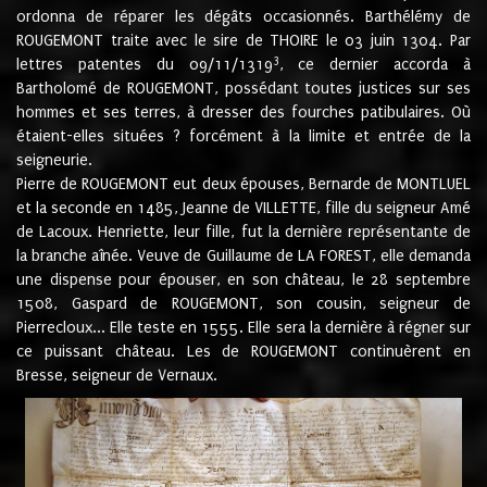
ordonna de réparer les dégâts occasionnés. Barthélémy de
ROUGEMONT traite avec le sire de THOIRE le 03 juin 1304. Par
3
lettres patentes du 09/11/1319
, ce dernier accorda à
Bartholomé de ROUGEMONT, possédant toutes justices sur ses
hommes et ses terres, à dresser des fourches patibulaires. Où
étaient-elles situées ? forcément à la limite et entrée de la
seigneurie.
Pierre de ROUGEMONT eut deux épouses, Bernarde de MONTLUEL
et la seconde en 1485, Jeanne de VILLETTE, fille du seigneur Amé
de Lacoux. Henriette, leur fille, fut la dernière représentante de
la branche aînée. Veuve de Guillaume de LA FOREST, elle demanda
une dispense pour épouser, en son château, le 28 septembre
1508, Gaspard de ROUGEMONT, son cousin, seigneur de
Pierrecloux... Elle teste en 1555. Elle sera la dernière à régner sur
ce puissant château. Les de ROUGEMONT continuèrent en
Bresse, seigneur de Vernaux.