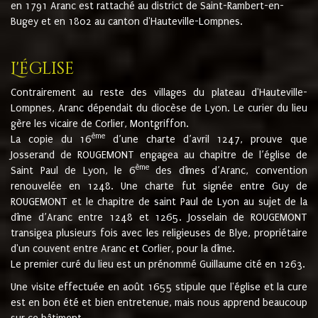
en 1791 Aranc est rattaché au district de Saint-Rambert-en-
Bugey et en 1802 au canton d'Hauteville-Lompnes.
L'église
Contrairement au reste des villages du plateau d'Hauteville-
Lompnes, Aranc dépendait du diocèse de Lyon. Le curier du lieu
gère les vicaire de Corlier, Montgriffon.
ème
La copie du 16
d’une charte d’avril 1247, prouve que
Josserand de ROUGEMONT engagea au chapitre de l’église de
ème
Saint Paul de Lyon, le 6
des dîmes d’Aranc, convention
renouvelée en 1248. Une charte fut signée entre Guy de
ROUGEMONT et le chapitre de saint Paul de Lyon au sujet de la
dîme d’Aranc entre 1248 et 1265. Josselain de ROUGEMONT
transigea plusieurs fois avec les religieuses de Blye, propriétaire
d'un couvent entre Aranc et Corlier, pour la dîme.
Le premier curé du lieu est un prénommé Guillaume cité en 1263.
Une visite effectuée en août 1655 stipule que l'église et la cure
est en bon été et bien entretenue, mais nous apprend beaucoup