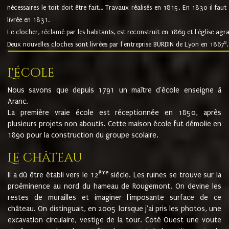
nécessaires le toit doit être fait... Travaux réalisés en 1815. En 1830 il faut
livrée en 1831.
Le clocher, réclamé par les habitants, est reconstruit en 1869 et l'église agr
8
Deux nouvelles cloches sont livrées par l'entreprise BURDIN de Lyon en 1867
.
L'école
Nous savons que depuis 1791 un maître d'école enseigne à
Aranc.
La première vraie école est réceptionnée en 1850, après
plusieurs projets non aboutis. Cette maison école fut démolie en
1890 pour la construction du groupe scolaire.
Le château
ème
Il a dû être établi vers le 12
siècle. Les ruines se trouve sur la
proéminence au nord du hameau de Rougemont. On devine les
restes de murailles et imaginer l'imposante surface de ce
château. On distinguait, en 2005 lorsque j'ai pris les photos, une
excavation circulaire, vestige de la tour. Coté Ouest une voute